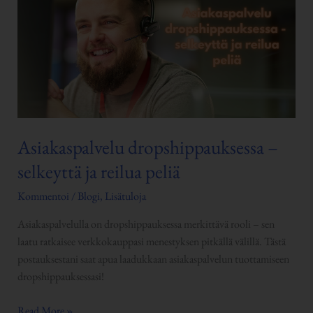
–
selkeyttä
ja
reilua
peliä
Asiakaspalvelu dropshippauksessa –
selkeyttä ja reilua peliä
Kommentoi
/
Blogi
,
Lisätuloja
Asiakaspalvelulla on dropshippauksessa merkittävä rooli – sen
laatu ratkaisee verkkokauppasi menestyksen pitkällä välillä. Tästä
postauksestani saat apua laadukkaan asiakaspalvelun tuottamiseen
dropshippauksessasi!
Read More »