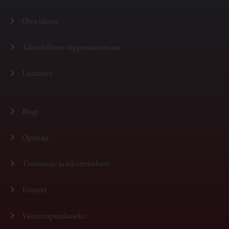
Oma talous
Taloudellinen riippumattomuus
Lisäansiot
Blogi
Opastaja
Tietosuoja- ja rekisteriseloste
Evästeet
Vastuuvapauslauseke