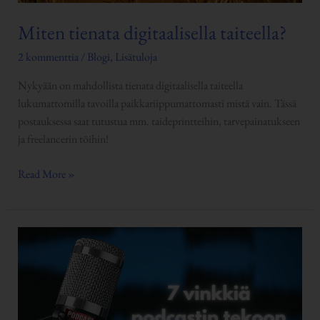
Miten tienata digitaalisella taiteella?
2 kommenttia
/
Blogi
,
Lisätuloja
Nykyään on mahdollista tienata digitaalisella taiteella
lukumattomilla tavoilla paikkariippumattomasti mistä vain. Tässä
postauksessa saat tutustua mm. taideprintteihin, tarvepainatukseen
ja freelancerin töihin!
Read More »
7
vinkkiä
podcastin
tekoon