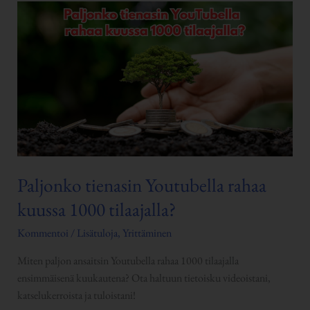
Paljonko
tienasin
Youtubella
rahaa
kuussa
1000
tilaajalla?
Paljonko tienasin Youtubella rahaa
kuussa 1000 tilaajalla?
Kommentoi
/
Lisätuloja
,
Yrittäminen
Miten paljon ansaitsin Youtubella rahaa 1000 tilaajalla
ensimmäisenä kuukautena? Ota haltuun tietoisku videoistani,
katselukerroista ja tuloistani!