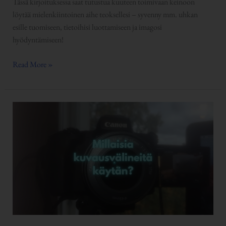
Tässä kirjoituksessa saat tutustua kuuteen toimivaan keinoon
löytää mielenkiintoinen aihe teoksellesi – syvenny mm. uhkan
esille tuomiseen, tietoihisi luottamiseen ja imagosi
hyödyntämiseen!
Read More »
Millaisia
kuvausvälineitä
käytän?