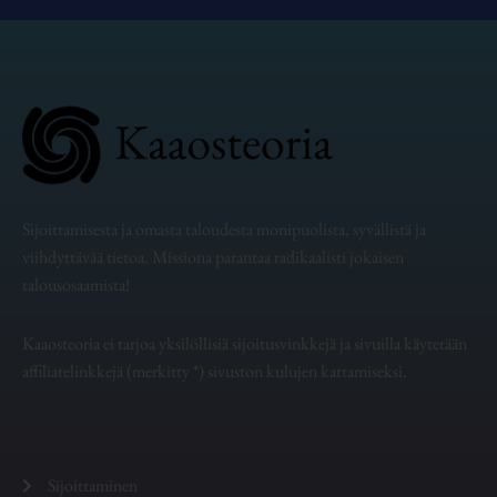
Sijoittamisesta ja omasta taloudesta monipuolista, syvällistä ja
viihdyttävää tietoa. Missiona parantaa radikaalisti jokaisen
talousosaamista!
Kaaosteoria ei tarjoa yksilöllisiä sijoitusvinkkejä ja sivuilla käytetään
affiliatelinkkejä (merkitty *) sivuston kulujen kattamiseksi.
Sijoittaminen