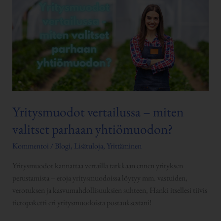
–
miten
valitset
parhaan
yhtiömuodon?
Yritysmuodot vertailussa – miten
valitset parhaan yhtiömuodon?
Kommentoi
/
Blogi
,
Lisätuloja
,
Yrittäminen
Yritysmuodot kannattaa vertailla tarkkaan ennen yrityksen
perustamista – eroja yritysmuodoissa löytyy mm. vastuiden,
verotuksen ja kasvumahdollisuuksien suhteen, Hanki itsellesi tiivis
tietopaketti eri yritysmuodoista postauksestani!