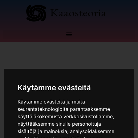
Siirry
sisältöön
Lisätuloja
Käytämme evästeitä
Käytämme evästeitä ja muita
seurantateknologioita parantaaksemme
Miten
käyttäjäkokemusta verkkosivustollamme,
paljon
näyttääksemme sinulle personoituja
voi
sisältöjä ja mainoksia, analysoidaksemme
ansaita