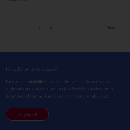
1
2
3
Next
→
Haluatko muutosta elämääsi?
Keskustelen mielelläni tavallisten ihmisten ja yritysten kanssa
sijoittamisesta, omasta taloudesta ja kaikenlaisen hyvinvoinnin
lisäämisestä eloomme. Laita koodia viereisestä painikkeesta!
Ota yhteyttä!