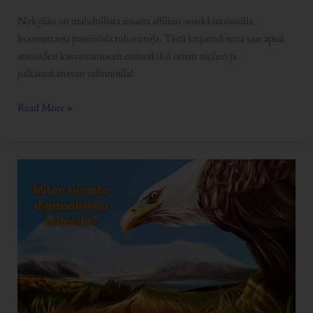
Nykyään on mahdollista ansaita affiliate-markkinoinnilla
huomattavia passiivisia tulovirtoja. Tästä kirjoituksesta saat apua
ansioidesi kasvattamiseen esimerkiksi oman nichen ja
julkaisukanavan valinnoilla!
Read More »
Miten
tienata
digitaalisella
taiteella?