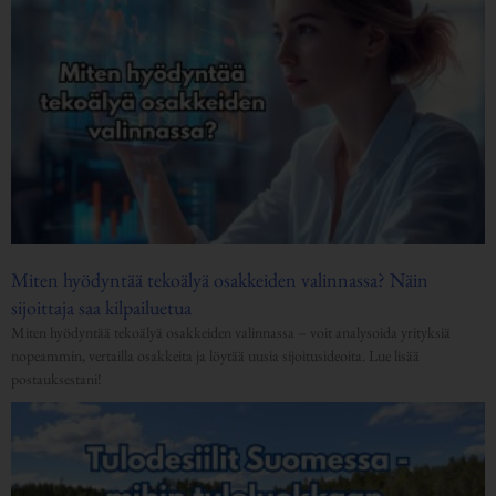
Miten hyödyntää tekoälyä osakkeiden valinnassa? Näin
sijoittaja saa kilpailuetua
Miten hyödyntää tekoälyä osakkeiden valinnassa – voit analysoida yrityksiä
nopeammin, vertailla osakkeita ja löytää uusia sijoitusideoita. Lue lisää
postauksestani!