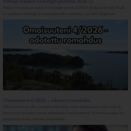
Parhaat osakkeet Helsingin pörssissä 2026 /2
Mitkä ovat parhaat osakkeet Helsingin pörssissä 2026? Mukana kovalla listalla
on sopimusvalmistajia ja mittauslaitteiden toimittaja. Lue lisää blogistani!
Omaisuuteni 4/2026 – odotettu romahdus
Jälleen kerran on aika syventyä tarkemmin, miten sijoittaminen, velat, tulot ja
menot ovat menneet omassa taloudessani kesän helteissä. Positiivisia asioita on
tapahtunut, mutta toisaalta omaisuuden