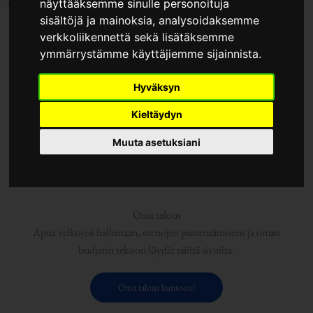
suomalaisten elämä taloudellisesti paremmaksi!
näyttääksemme sinulle personoituja
sisältöjä ja mainoksia, analysoidaksemme
verkkoliikennettä sekä lisätäksemme
ymmärrystämme käyttäjiemme sijainnista.
Hyväksyn
Sijoittaminen
Kieltäydyn
Opi sijoittamisen perusteet mm. osakkeista, rahastoista,
asunnoista, kryptovaluutoista ja koroista.
Muuta asetuksiani
Opi sijoittamisesta!
Oma talous
Apua velkojesi hallintaan, menojen pienentämiseen ja oman
budjetin tekoon löydät näiltä sivuilta.
Oma talous kuntoon!