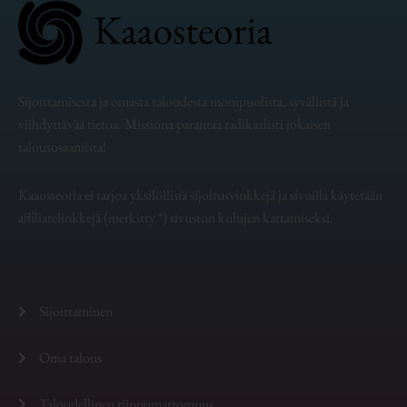
Sijoittamisesta ja omasta taloudesta monipuolista, syvällistä ja
viihdyttävää tietoa. Missiona parantaa radikaalisti jokaisen
talousosaamista!
Kaaosteoria ei tarjoa yksilöllisiä sijoitusvinkkejä ja sivuilla käytetään
affiliatelinkkejä (merkitty *) sivuston kulujen kattamiseksi.
Sijoittaminen
Oma talous
Taloudellinen riippumattomuus