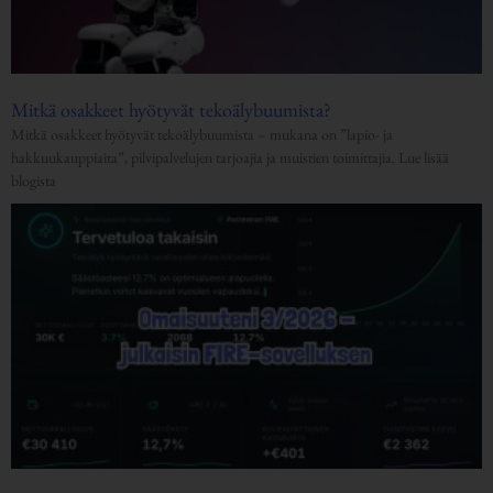
Mitkä osakkeet hyötyvät tekoälybuumista?
Mitkä osakkeet hyötyvät tekoälybuumista – mukana on ”lapio- ja
hakkuukauppiaita”, pilvipalvelujen tarjoajia ja muistien toimittajia. Lue lisää
blogista