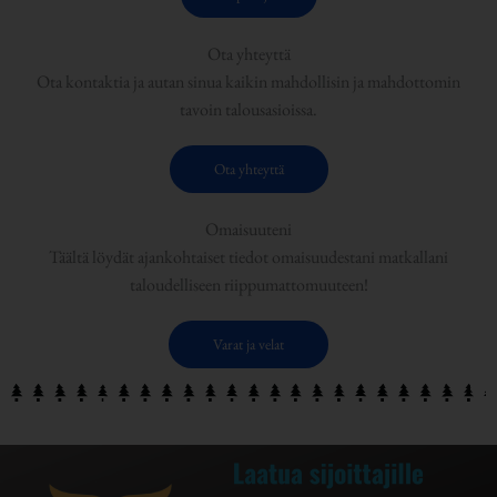
Ota yhteyttä
Ota kontaktia ja autan sinua kaikin mahdollisin ja mahdottomin
tavoin talousasioissa.
Ota yhteyttä
Omaisuuteni
Täältä löydät ajankohtaiset tiedot omaisuudestani matkallani
taloudelliseen riippumattomuuteen!
Varat ja velat