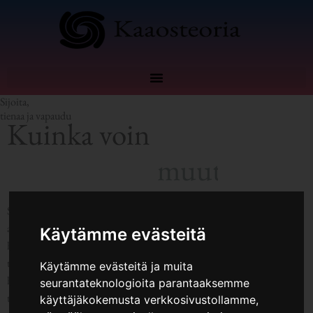
Sijoita,
tienaa ja vapaudu
Kuinka voin
m
u
u
t
t
a
a
e
l
ä
Sijoittaminen ja oman talouden järjestäminen ei ole tunnetusti helppoa;
aivan liian usein joudumme tarpomaan tiemme läpi viettelevien
Käytämme evästeitä
houkutusten ja monien virheiden saattelemana kohti epävarmaa
tulevaisuutta. Kaaosteoria tarjoaa sinulle apua sijoittamiseen ja velkojesi
Käytämme evästeitä ja muita
hallintaan. Toivon että pysyt mukana kyydissäni, vaikka matkasta
seurantateknologioita parantaaksemme
tuleekin pitkä ja kuoppainen. On kuitenkin korkea aika muuttaa
käyttäjäkokemusta verkkosivustollamme,