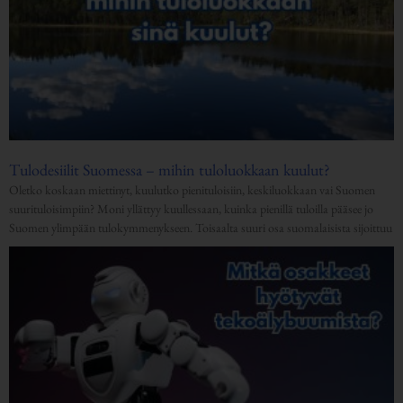
Tulodesiilit Suomessa – mihin tuloluokkaan kuulut?
Oletko koskaan miettinyt, kuulutko pienituloisiin, keskiluokkaan vai Suomen
suurituloisimpiin? Moni yllättyy kuullessaan, kuinka pienillä tuloilla pääsee jo
Suomen ylimpään tulokymmenykseen. Toisaalta suuri osa suomalaisista sijoittuu