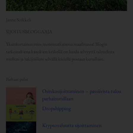
Janne Soikkeli
SIJOITUSBLOGGAAJA
Yksinkertainen mies monimutkaisessa maailmassa! Blogin
tarkoituksena kaaoksen keskellä on luoda selvyyttä taloudesta
itselleni ja lukijoilleni selvällä kielellä postaus kerrallaan.
Parhaat palat
Osinkosijoittaminen – passiivista tuloa
parhaimmillaan
Dropshipping
Kryptovaluutta sijoittaminen