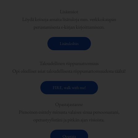
Lisäansiot
Löydä keinoja ansaita lisätuloja mm. verkkokaupan
perustamisesta e-kirjan kirjoittamiseen.
Lisätuloihin
Taloudellinen riippumattomuus
Opi oleelliset asiat taloudellisesta riippumattomuudesta täältä!
FIRE, walk with me!
Opastajastanne
Pienoinen esittely minusta valaisee sinua persoonastani,
opetustyylistäni ja pitkän ajan visioista.
Opastaja