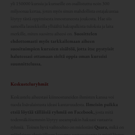
yli 150000 kurssia ja kursseille on osallistuttu noin 300
miljoonaa kertaa, joten myös sinun mahdollista ostajakuntaa
löytyy tästä oppimisesta innostuneesta joukosta. Hae siis
samoilla lausekkeilla ylhäältä hakupalkista tuloksia ja laita
merkille, miten suosittu aiheesi on.
Suosittelen
ehdottomasti myös tarkkailemaan aiheen
suosituimpien kurssien sisältöä, jotta itse pystyisit
halutessasi ottamaan sieltä oppia oman kurssisi
suunnittelussa.
Keskusteluryhmät
Keskustelu aiheestasi kiinnostuneiden ihmisten kanssa voi
tuoda lisävalaistusta ideasi kantavuudesta.
Ilmeisin paikka
etsiä löytää tälläisiä ryhmiä on Facebook,
josta mitä
todennäköisemmin löytyy useampiakin hakuasi vastaavia
ryhmiä. Toinen hyvä vaihtoehto on mielestäni
Quara,
mikä on
eräänlainen yhteisöllinen kysymys-vastaussivusto ja mistä löytyy