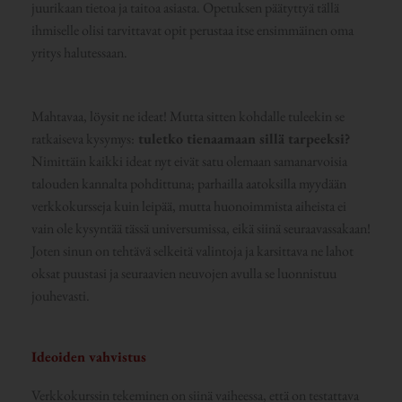
juurikaan tietoa ja taitoa asiasta. Opetuksen päätyttyä tällä
ihmiselle olisi tarvittavat opit perustaa itse ensimmäinen oma
yritys halutessaan.
Mahtavaa, löysit ne ideat! Mutta sitten kohdalle tuleekin se
ratkaiseva kysymys:
tuletko tienaamaan sillä tarpeeksi?
Nimittäin kaikki ideat nyt eivät satu olemaan samanarvoisia
talouden kannalta pohdittuna; parhailla aatoksilla myydään
verkkokursseja kuin leipää, mutta huonoimmista aiheista ei
vain ole kysyntää tässä universumissa, eikä siinä seuraavassakaan!
Joten sinun on tehtävä selkeitä valintoja ja karsittava ne lahot
oksat puustasi ja seuraavien neuvojen avulla se luonnistuu
jouhevasti.
Ideoiden vahvistus
Verkkokurssin tekeminen on siinä vaiheessa, että on testattava