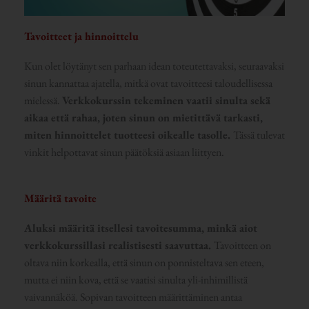
Tavoitteet ja hinnoittelu
Kun olet löytänyt sen parhaan idean toteutettavaksi, seuraavaksi
sinun kannattaa ajatella, mitkä ovat tavoitteesi taloudellisessa
mielessä.
Verkkokurssin tekeminen vaatii sinulta sekä
aikaa että rahaa, joten sinun on mietittävä tarkasti,
miten hinnoittelet tuotteesi oikealle tasolle.
Tässä tulevat
vinkit helpottavat sinun päätöksiä asiaan liittyen.
Määritä tavoite
Aluksi määritä itsellesi tavoitesumma, minkä aiot
verkkokurssillasi realistisesti saavuttaa.
Tavoitteen on
oltava niin korkealla, että sinun on ponnisteltava sen eteen,
mutta ei niin kova, että se vaatisi sinulta yli-inhimillistä
vaivannäköä. Sopivan tavoitteen määrittäminen antaa