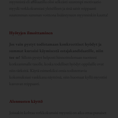
myynnistä eli affiliaatilla olisi selkeästi suurempi motivaatio
myydä verkkokurssiasi yleisölleen ja sinä saisit reippaasti
suuremman summan voittona lisääntyneen myynninkin kautta!
Hyötyjen ilmoittaminen
Jos vain pystyt todistamaan konkreettiset hyödyt ja
summat kurssisi käymisestä ostajakandidaatille, niin
tee se!
Silloin pystyt helposti hinnoittelemaan tuotteesi
korkeammalle tasolle, koska todelliset hyödyt oppilaille ovat
niin tärkeitä. Käytä esimerkiksi omia todistettavia
kokemuksiasi vankkana näyttönä, niin huomaat kyllä myyntisi
kasvavan reippaasti.
Alennusten käyttö
Joissakin kohtaa verkkokurssisi myyntiä on aika ottaa punaiset