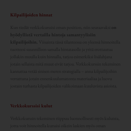
Kilpailijoiden hinnat
Kun tiedät verkkokurssisi oman position, niin seuraavaksi
on
hyödyllistä vertailla hintoja samantyylisiin
kilpailijoihin.
Viisainta tässä tilanteessa on yleensä hinnoitella
tuotteesi suunnilleen samalla hintatasolle ja yritä erottautua
jollakin muulla kuin hinnalla, tarjoa esimerkiksi lisälahjana
jotain sellaista mitä muut eivät tarjoa. Verkkokurssin tekeminen
kannattaa vetää sinisen meren strategialla – anna kilpailijoihin
verrattuna jotain ennenkuulumatonta materiaaliaa ja luovu
jostain turhasta kilpailijoiden valikoimaan kuuluvista asioista.
Verkkokurssisi kulut
Verkkokurssin tekeminen riippuu luonnollisesti myös kuluista,
jotta voit hinnoitella kurssisi oikein laskien myös oman