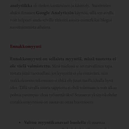
analytiikka
eli tiedon kerääminen ja käsittely. Suosittelen
aluksi ilmaisen
Google Analyticsin
käyttöä, sillä sen avulla
voit helposti saada selville tärkeitä asioita esimerkiksi blogisi
suosituimmista aiheista.
Ennakkomyynti
Ennakkomyynti on sellaista myyntiä, missä tuotetta ei
ole vielä valmistettu.
Siinä mielessä se on turvallinen tapa
testata jäätä tuotteellasi; jos kysyntää ei ole riittävästi, niin
verkkokurssin tekeminen ei ehkä ole juuri tuolla idealla hyvä
idea. Tällä tavalla suuria tappioita ei ehdi tulemaan ja voit alkaa
pohtia parempaa ideaa työstettäväksi! Seuraavat yksityiskohdat
ennakkomyynnissä on suotavaa ottaa huomioon:
Valitse myyntikanavasi huolella
eli suuntaa