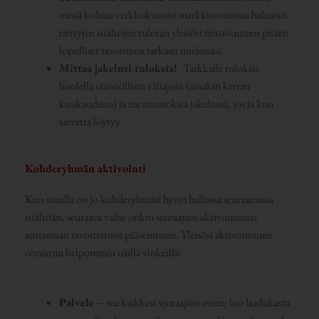
missä kohtaa verkkokurssisi markkinoinnissa haluaisit
tiettyjen sisältöjen tulevan yleisösi tietoisuuteen pitäen
lopulliset tavoitteesi tarkasti mielessäsi.
Mittaa jakelusi tuloksia!
Tarkkaile tuloksia
huolella säännöllisin väliajoin (ainakin kerran
kuukaudessa) ja tee muutoksia jakeluusi, jos ja kun
tarvetta löytyy.
Kohderyhmän aktivointi
Kun sinulla on jo kohderyhmäsi hyvin hallussa seuraamassa
sisältöäsi, seuraava vaihe onkin seuraajiesi aktivoiminen
auttamaan tavoitteisiisi pääsemiseen. Yleisösi aktivoiminen
onnistuu helpommin näillä vinkeillä:
Palvele –
tee kaikkesi seuraajiesi eteen; luo laadukasta