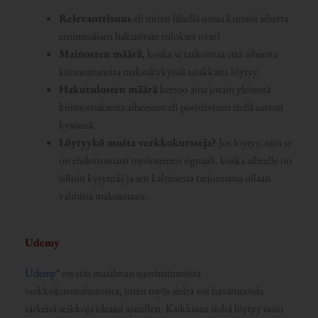
Relevanttisuus
eli miten lähellä omaa kurssisi aihetta
ensimmäisen hakusivun tulokset ovat?
Mainosten määrä,
koska se tarkoittaa että aiheesta
kiinnostuneita maksukykyisiä asiakkaita löytyy.
Hakutulosten määrä
kertoo aina jotain yleisestä
kiinnostuksesta aiheeseen eli positiivinen indikaattori
kyseessä.
Löytyykö muita verkkokursseja?
Jos löytyy, niin se
on ehdottomasti myönteinen signaali, koska aiheelle on
silloin kysyntää ja sen kaltaisesta tarjonnasta ollaan
valmiita maksamaan.
Udemy
Udemy*
on eräs maailman suosituimmista
verkkokurssialustoista, joten myös sieltä voi havainnoida
tärkeitä seikkoja ideaasi ajatellen. Kaikkiaan sieltä löytyy noin