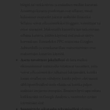
blogisi tai verkkosivusi ja sosiaalisen median kanavasi.
Ansaittuja kanavia puolestaan ovat sellaiset, missä
kolmannet osapuolet jakavat sisältöäsi ilmaiseksi.
Sellaisia voivat olla esimerkiksi bloggarit, toimittajat tai
omat seuraajasi. Maksetuilla kanavilla taas tarkoitetaan
sellaisia kanavia, joiden käytöstä sinä maksat tietyn
korvauksen. Esimerkiksi PPC-mainonta Googlen
Adwordsilla ja somekanavillasi mainostaminen ovat
maksettujen kanavien käyttöä.
Aseta tavoitteet jakelullesi
eli laita itsellesi
olennaisimmat numeroilla mitattavat tavoitteet, joita
voivat olla esimerkiksi julkaisusi lukijamäärä, kuinka
kauan sivullasi on viihdytty, kunka paljon olet saanut
sähköpostilistallesi uusia tilaajia tai kuinka paljon
sisältöäsi on jaettu eteenpäin. Ilmainen hyvä tapa mitata
kaikkea tätä on Google Analytics, suosittelen syvästi
käyttämään sitä!
Suunnittele aikataulu tekemisellesi
eli mieti,