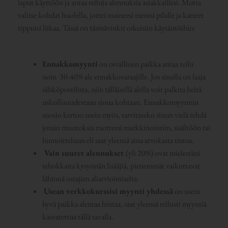
laput käyttöön ja antaa reiluja alennuksia asiakkaillesi. Mutta
valitse kohdat huolella, jottei maineesi menisi pilalle ja katteet
tippuisi liikaa. Tässä on täsmävinkit oikeisiin käytäntöihin:
Ennakkomyynti
on oivallinen paikka antaa reilu
noin 30-40% ale ennakkovaraajille. Jos sinulla on laaja
sähköpostilista, niin tälläisellä alella voit palkita heitä
uskollisuudestaan sinua kohtaan. Ennakkomyynnin
suosio kertoo usein myös, tarvitseeko sinun vielä tehdä
jotain muutoksia tuotteesi markkinointiin, sisältöön tai
hinnoitteluun eli saat yleensä aina arvokasta tietoa.
Vain suuret alennukset
(yli 20%) ovat mielestäni
tehokkaita kysynnän lisääjiä, pienemmät vaikuttavat
lähinnä ostajien aliarvioimiselta.
Usean verkkokurssisi myynti yhdessä
on usein
hyvä paikka alentaa hintaa, saat yleensä reilusti myyntiä
kasvatettua tällä tavalla.