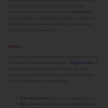
todennäköisesti myös sinun aihetta koskevia ryhmiä.
Kolmantena mahdollisuutena mainitsisin vielä
Redditin,
missä keskustellaan englanniksi lähes kaikesta mahdollisista ja
liittymällä johonkin aiheeseesi liittyvään ryhmään saat apua
verkkokurssisi hahmottamisessa.
Kyselyt
Yksinkertainen tapa saada vastaus siihen, kuinka hyvällä idealla
olet liikkeellä, on myös kyselyiden käyttö.
Google Forms
on
yksinkertainen ja yksityishenkilölle ilmainen tapa saada
arvokasta tietoa omasta aiheestaan. Suosittelen tässä joitakin
vinkkejä onnistuneeseen lopputulokseen:
Sopivan ytimekäs
kysely toimii yleensä parhaiten!
Kysy suoraan, mikä on suurin ongelmasi
(minkä