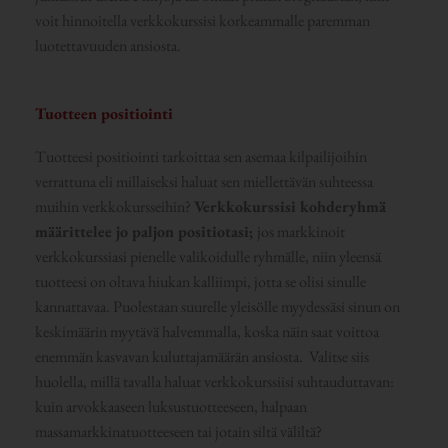
voit hinnoitella verkkokurssisi korkeammalle paremman
luotettavuuden ansiosta.
Tuotteen positiointi
Tuotteesi positiointi tarkoittaa sen asemaa kilpailijoihin
verrattuna eli millaiseksi haluat sen miellettävän suhteessa
muihin verkkokursseihin?
Verkkokurssisi kohderyhmä
määrittelee jo paljon positiotasi;
jos markkinoit
verkkokurssiasi pienelle valikoidulle ryhmälle, niin yleensä
tuotteesi on oltava hiukan kalliimpi, jotta se olisi sinulle
kannattavaa. Puolestaan suurelle yleisölle myydessäsi sinun on
keskimäärin myytävä halvemmalla, koska näin saat voittoa
enemmän kasvavan kuluttajamäärän ansiosta. Valitse siis
huolella, millä tavalla haluat verkkokurssiisi suhtauduttavan:
kuin arvokkaaseen luksustuotteeseen, halpaan
massamarkkinatuotteeseen tai jotain siltä väliltä?