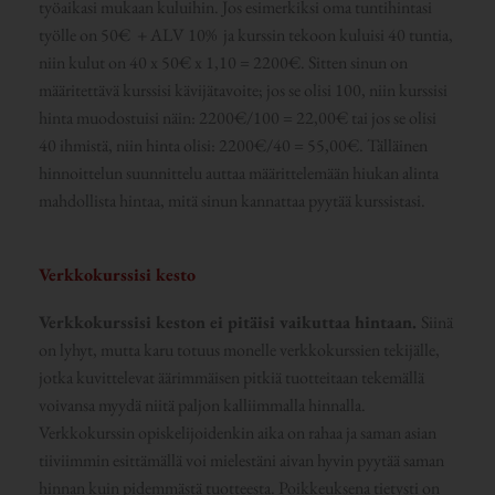
työaikasi mukaan kuluihin. Jos esimerkiksi oma tuntihintasi
työlle on 50€ + ALV 10% ja kurssin tekoon kuluisi 40 tuntia,
niin kulut on 40 x 50€ x 1,10 = 2200€. Sitten sinun on
määritettävä kurssisi kävijätavoite; jos se olisi 100, niin kurssisi
hinta muodostuisi näin: 2200€/100 = 22,00€ tai jos se olisi
40 ihmistä, niin hinta olisi: 2200€/40 = 55,00€. Tälläinen
hinnoittelun suunnittelu auttaa määrittelemään hiukan alinta
mahdollista hintaa, mitä sinun kannattaa pyytää kurssistasi.
Verkkokurssisi kesto
Verkkokurssisi keston ei pitäisi vaikuttaa hintaan.
Siinä
on lyhyt, mutta karu totuus monelle verkkokurssien tekijälle,
jotka kuvittelevat äärimmäisen pitkiä tuotteitaan tekemällä
voivansa myydä niitä paljon kalliimmalla hinnalla.
Verkkokurssin opiskelijoidenkin aika on rahaa ja saman asian
tiiviimmin esittämällä voi mielestäni aivan hyvin pyytää saman
hinnan kuin pidemmästä tuotteesta. Poikkeuksena tietysti on