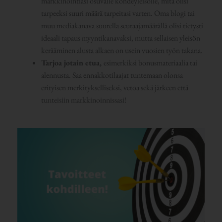
markkinointiasi osuvalle kohdeyleisölle, mitä olisi
tarpeeksi suuri määrä tarpeitasi varten. Oma blogi tai
muu mediakanava suurella seuraajamäärällä olisi tietysti
ideaali tapaus myyntikanavaksi, mutta sellaisen yleisön
kerääminen alusta alkaen on usein vuosien työn takana.
Tarjoa jotain etua,
esimerkiksi bonusmateriaalia tai
alennusta. Saa ennakkotilaajat tuntemaan olonsa
erityisen merkitykselliseksi, vetoa sekä järkeen että
tunteisiin markkinoinnissasi!