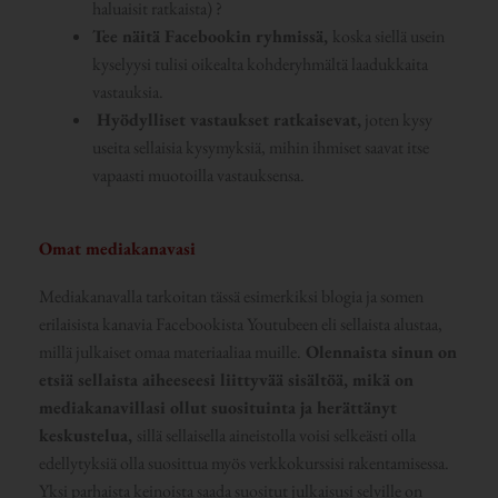
haluaisit ratkaista) ?
Tee näitä Facebookin ryhmissä,
koska siellä usein
kyselyysi tulisi oikealta kohderyhmältä laadukkaita
vastauksia.
Hyödylliset vastaukset ratkaisevat,
joten kysy
useita sellaisia kysymyksiä, mihin ihmiset saavat itse
vapaasti muotoilla vastauksensa.
Omat mediakanavasi
Mediakanavalla tarkoitan tässä esimerkiksi blogia ja somen
erilaisista kanavia Facebookista Youtubeen eli sellaista alustaa,
millä julkaiset omaa materiaaliaa muille.
Olennaista sinun on
etsiä sellaista aiheeseesi liittyvää sisältöä, mikä on
mediakanavillasi ollut suosituinta ja herättänyt
keskustelua,
sillä sellaisella aineistolla voisi selkeästi olla
edellytyksiä olla suosittua myös verkkokurssisi rakentamisessa.
Yksi parhaista keinoista saada suositut julkaisusi selville on