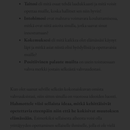
Taitosi
eli mitä osaat tehdä laadukkaasti ja mitä voisit
opettaa muille, koska hallitset sen niin hyvin!
Intohimosi
ovat mahtava voimavara kouluttamisessa,
mitkä ovat niitä asioita sinulla, jotka saavat sinut
innostumaan?
Kokemuksesi
eli mitä kaikkea olet elämässäsi käynyt
läpi ja mitkä asiat niistä olisi hyödyllisiä ja opettavaisia
muille?
Positiivinen palaute muilta
on usein toistuessaan
vahva merkki jostain selkeästä vahvuudestasi.
Kun olet saanut selville selkeän kokonaiskuvan omista
vahvuuksistasi, niin sitten sinulla on vuorossa ideoiden luonti.
Hahmottele viisi sellaista ideaa,
mitkä kehittäisivät
opetettavia
eteenpäin niin että he kokisivat muutoksen
elämässään.
Esimerkiksi sellaisesta aiheesta voisi olla
yrittäjyyden opettaminen sellaiselle ihmiselle, jolla ei ole vielä