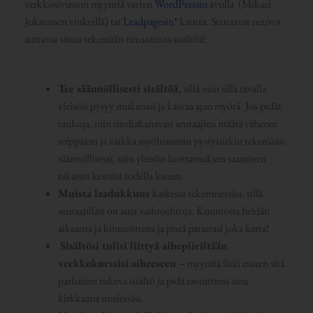
verkkosivuston myyntiä varten
WordPressin
avulla (Mikael
Jukaraisen vinkeillä) tai
Leadpagesin*
kautta. Seuraavat neuvot
auttavat sinua tekemään timanttista sisältöä!
Tee säännöllisesti sisältöä,
sillä vain sillä tavalla
yleisösi pysyy mukanasi ja kasvaa ajan myötä. Jos pidät
taukoja, niin mediakanavasi seuraajien määrä vähenee
reippaasti ja vaikka myöhemmin pystyisitkin tekemään
säännöllisesti, niin yleisön luottamuksen saaminen
takaisin kestäisi todella kauan.
Muista laadukkuus
kaikessa tekemisessäsi, sillä
seuraajillasi on aina vaihtoehtoja. Kunnioita heidän
aikaansa ja kiinnostusta ja pistä parastasi joka kerta!
Sisältösi tulisi liittyä aihepiiriltään
verkkokurssisi aiheeseen
– myyntiä lisää eniten sitä
parhaiten tukeva sisältö ja pidä tavoitteesi aina
kirkkaana mielessäsi.