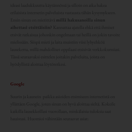
ideasi laadukkuutta käytännössä ja silloin on aika hakea
erilaisista internetin palveluista vastausta tähän kysymykseen.
Ensin sinun on mietittävä
millä hakusanoilla sinun
aihettasi etsittäisiin?
Kannattaa ajatella ehkä että ihmiset
etsivät ratkaisua johonkin ongelmaan tai heillä on jokin tavoite
mielissään. Siispä mieti ja laita muistiin viisi lyhyehköä
lauseketta, millä mahdolliset oppilaasi etsisivät verkkokurssiasi.
Tässä seuraavaksi esittelen joitakin palveluita, joista on
hyödyllistä aloittaa löytöretkesi.
Google
Suurin ja kaunein paikka asioiden etsimiseen internetistä on
yllättäen Google, joten sinun on hyvä aloittaa sieltä. Kokeile
kaikilla lausekkeillasi vuorollaan, minkälaisia tuloksia saat
hauistasi. Huomioi vähintään seuraavat asiat: