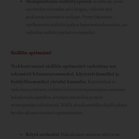
Monipuolisuus
sisältötyypeissä
on tärkeää, joten
suosittelen tekemään sekä blogeja, videoita että
podcasteja resurssiesi mukaan. Pystyt jakamaan
myöhemmin sisältöäsi paljon laajemmissa kanavissa, jos
vaihtelua sisältötyypeissä on tarpeeksi.
Sisällön optimointi
Verkkosivustosi sisällön optimointi tarkoittaa sen
tekemistä kiinnostavammaksi, käytettävämmäksi ja
hyödyllisemmäksi yleisösi kannalta.
Käytännössä se
tarkoittaa erityisesti sisältösi kehittämistä parempaan suuntaan
hakukoneita ajatellen, sivuston muotoilua ja myös
sivunopeuden edistämistä. Näillä yksinkertaisilla ohjeilla pääset
hyvään alkuun sivustosi optimoinnissa:
Käytä otsikoita!
Hakukoneet suosivat niitä ja tee