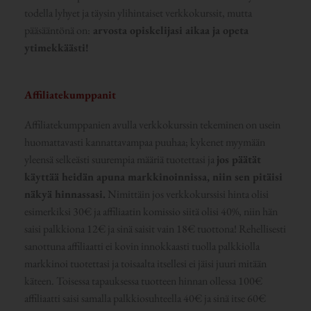
todella lyhyet ja täysin ylihintaiset verkkokurssit, mutta
pääsääntönä on:
arvosta opiskelijasi aikaa ja opeta
ytimekkäästi!
Affiliatekumppanit
Affiliatekumppanien avulla verkkokurssin tekeminen on usein
huomattavasti kannattavampaa puuhaa; kykenet myymään
yleensä selkeästi suurempia määriä tuotettasi ja
jos päätät
käyttää heidän apuna markkinoinnissa, niin sen pitäisi
näkyä hinnassasi.
Nimittäin jos verkkokurssisi hinta olisi
esimerkiksi 30€ ja affiliaatin komissio siitä olisi 40%, niin hän
saisi palkkiona 12€ ja sinä saisit vain 18€ tuottona! Rehellisesti
sanottuna affiliaatti ei kovin innokkaasti tuolla palkkiolla
markkinoi tuotettasi ja toisaalta itsellesi ei jäisi juuri mitään
käteen. Toisessa tapauksessa tuotteen hinnan ollessa 100€
affiliaatti saisi samalla palkkiosuhteella 40€ ja sinä itse 60€