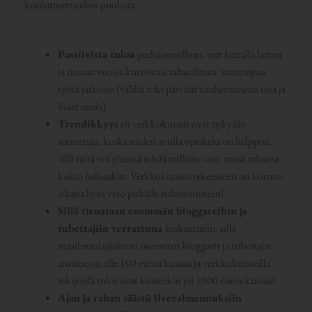
koulutusmuodon puolesta.
Passiivista
tuloa
parhaimmillaan; teet kerralla laatua
ja tienaat vuosia kurssistasi rahaa ilman suurempaa
työtä jatkossa (välillä toki päivität vanhentuneita osia ja
lisäät uusia).
Trendikkyys
eli verkkokurssit ovat nykyään
suosittuja, koska niiden avulla opiskelu on helppoa,
sillä niitä voi yleensä tehdä milloin vain, missä tahansa
kukin haluaakin. Verkkokurssin tekeminen on korona-
aikana hyvä veto pitkälle tulevaisuuteen!
Sillä tienataan enemmän bloggareihin ja
tubettajiin verrattuna
keskimäärin, sillä
maailmanlaajuisesti useimmat bloggarit ja tubettajat
ansaitsevat alle 100 euroa kuussa ja verkkokursseilla
tekijöillä tulot ovat kuitenkin yli 1000 euroa kuussa!
Ajan ja rahan säästö livevalmennuksiin