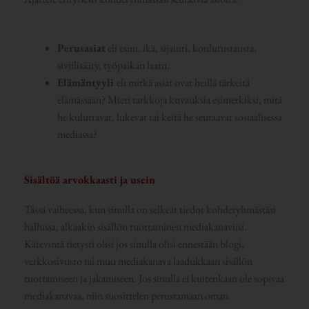
Perusasiat
eli esim. ikä, sijainti, koulutustausta,
siviilisääty, työpaikan laatu.
Elämäntyyli
eli mitkä asiat ovat heillä tärkeitä
elämässään? Mieti tarkkoja kuvauksia esimerkiksi, mitä
he kuluttavat, lukevat tai keitä he seuraavat sosiaalisessa
mediassa?
Sisältöä arvokkaasti ja usein
Tässä vaiheessa, kun sinulla on selkeät tiedot kohderyhmästäsi
hallussa, alkaakin sisällön tuottaminen mediakanaviisi.
Kätevintä tietysti olisi jos sinulla olisi ennestään blogi,
verkkosivusto tai muu mediakanava laadukkaan sisällön
tuottamiseen ja jakamiseen. Jos sinulla ei kuitenkaan ole sopivaa
mediakanavaa, niin suosittelen perustamaan oman