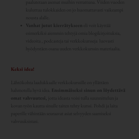
paalutetaan asemat muihin verrattuna. Viiden vuoden
kuluttua tulokkaiden on jo huomattavasti vaikeampi
nousta alalle.
Vanhat jutut kierrätykseen
eli voit käyttää
esimerkiksi aiemmin tehtyjä omia blogikirjoituksia,
videoita , podcasteja tai verkkokursseja luovasti
hyödyntäen osana uuden verkkokurssin materiaalia.
Keksi idea!
Lähtökohta laadukkaalle verkkokurssille on yllättäen
hahmotella hyvä idea.
Ensimmäiseksi sinun on löydettävä
omat vahvuutesi,
jotta ideasta voisi tulla suunnittelun ja
kovan työn kautta sinulle taiten tehty kurssi. Pohdi ja laita
paperille vähintään seuraavat asiat selvyyden saamiseksi
vahvuuksistasi.