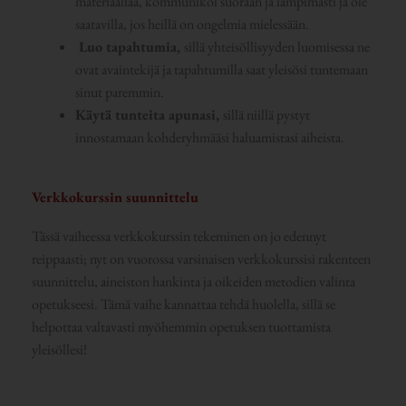
materiaaliaa, kommunikoi suoraan ja lämpimästi ja ole
saatavilla, jos heillä on ongelmia mielessään.
Luo tapahtumia,
sillä yhteisöllisyyden luomisessa ne
ovat avaintekijä ja tapahtumilla saat yleisösi tuntemaan
sinut paremmin.
Käytä tunteita apunasi,
sillä niillä pystyt
innostamaan kohderyhmääsi haluamistasi aiheista.
Verkkokurssin suunnittelu
Tässä vaiheessa verkkokurssin tekeminen on jo edennyt
reippaasti; nyt on vuorossa varsinaisen verkkokurssisi rakenteen
suunnittelu, aineiston hankinta ja oikeiden metodien valinta
opetukseesi. Tämä vaihe kannattaa tehdä huolella, sillä se
helpottaa valtavasti myöhemmin opetuksen tuottamista
yleisöllesi!