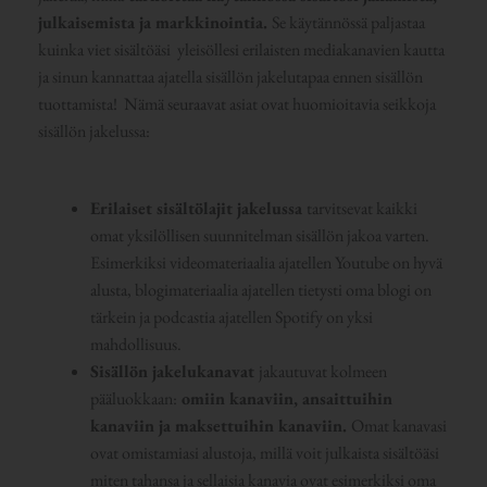
julkaisemista ja markkinointia.
Se käytännössä paljastaa
kuinka viet sisältöäsi yleisöllesi erilaisten mediakanavien kautta
ja sinun kannattaa ajatella sisällön jakelutapaa ennen sisällön
tuottamista! Nämä seuraavat asiat ovat huomioitavia seikkoja
sisällön jakelussa:
Erilaiset sisältölajit jakelussa
tarvitsevat kaikki
omat yksilöllisen suunnitelman sisällön jakoa varten.
Esimerkiksi videomateriaalia ajatellen Youtube on hyvä
alusta, blogimateriaalia ajatellen tietysti oma blogi on
tärkein ja podcastia ajatellen Spotify on yksi
mahdollisuus.
Sisällön jakelukanavat
jakautuvat kolmeen
pääluokkaan:
omiin kanaviin, ansaittuihin
kanaviin ja maksettuihin kanaviin.
Omat kanavasi
ovat omistamiasi alustoja, millä voit julkaista sisältöäsi
miten tahansa ja sellaisia kanavia ovat esimerkiksi oma