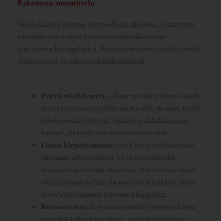
Rakenteen suunnittelu
Verkkokurssisi tarvitsee tietyn selkeän rakenteen, jotta pystyt
tekemään siitä sopivan kattavan ja mielenkiintoisen
kokonaisuuden oppilaillesi. Näiden seuraavien ohjeiden avulla
onnistumisesi on paljon todennäköisempää:
Piirrä miellekartta,
jolloin vain laitat ideasi keskelle
ja siitä sitten sen ympärille asetat kaikki ne ideat, mitkä
siihen jotenkin liittyvät. Ajattele mahdollisimman
luovasti, älä tyydy vain tavanomaisuuksiin!
Listan kirjoittaminen
toimii hyvin verkkokurssisi
rakenteen selvittämisessä, jos jo ennestään olet
syvällisesti perehtynyt aihepiiriin. Käytännössä listaat
olennaisimmat kohdat listaan ensin ja kaikkiin niihin
sitten laitat useampia pienempiä kappaleita.
Brainstormaa
eli yhdessä joidenkin ihmisten kanssa
miettikää kaikenlaisia ideoita ja niistä valitsette ne