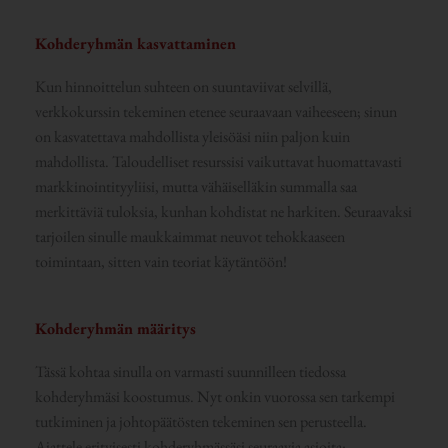
Kohderyhmän kasvattaminen
Kun hinnoittelun suhteen on suuntaviivat selvillä,
verkkokurssin tekeminen etenee seuraavaan vaiheeseen; sinun
on kasvatettava mahdollista yleisöäsi niin paljon kuin
mahdollista. Taloudelliset resurssisi vaikuttavat huomattavasti
markkinointityyliisi, mutta vähäiselläkin summalla saa
merkittäviä tuloksia, kunhan kohdistat ne harkiten. Seuraavaksi
tarjoilen sinulle maukkaimmat neuvot tehokkaaseen
toimintaan, sitten vain teoriat käytäntöön!
Kohderyhmän määritys
Tässä kohtaa sinulla on varmasti suunnilleen tiedossa
kohderyhmäsi koostumus. Nyt onkin vuorossa sen tarkempi
tutkiminen ja johtopäätösten tekeminen sen perusteella.
Ajattele erityisesti kohderyhmässäsi seuraavia asioita: