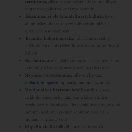
verrattuna,
sillä opetat asiasi kerralla kuluttajille, et
toista samaa puhettasi enää myöhemmin.
Tekeminen ei ole taloudellisesti kallista
hyvin
suunnitellen, aikaa tosin voi kulua ensimmäisellä
kerralla hieman enemmän.
Brändisi kohottamiseksi
, sillä taitavasti tehty
verkkokurssi on oiva käyntikortti asiantuntijuudestasi
alallasi!
Skaalautuvuus
eli tätä tuotetta voi jakaa miten paljon
vaan tulojen kasvaessa menojen ollessa aina samat.
Myynnin vaivattomuus,
sillä voit käyttää
affiliatekumppaneita
apuna hoitamaan myyntiäsi.
Monipuoliset käyttömahdollisuudet,
koska
verkkokursseja voi käyttää esimerkiksi yritysten
perehdytyskoulutuksessa, tietyn taidon opetuksessa tai
ihmisten henkisten puolten kehittämisessä, vain
muutamia mainitakseni!
Kilpailu vielä vähäistä,
joten nyt jaetaan ja