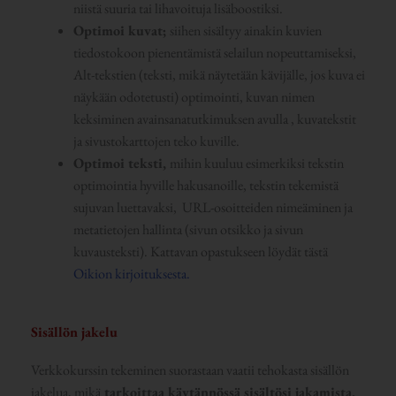
niistä suuria tai lihavoituja lisäboostiksi.
Optimoi kuvat;
siihen sisältyy ainakin kuvien
tiedostokoon pienentämistä selailun nopeuttamiseksi,
Alt-tekstien (teksti, mikä näytetään kävijälle, jos kuva ei
näykään odotetusti) optimointi, kuvan nimen
keksiminen avainsanatutkimuksen avulla , kuvatekstit
ja sivustokarttojen teko kuville.
Optimoi teksti,
mihin kuuluu esimerkiksi tekstin
optimointia hyville hakusanoille, tekstin tekemistä
sujuvan luettavaksi, URL-osoitteiden nimeäminen ja
metatietojen hallinta (sivun otsikko ja sivun
kuvausteksti). Kattavan opastukseen löydät tästä
Oikion kirjoituksesta.
Sisällön jakelu
Verkkokurssin tekeminen suorastaan vaatii tehokasta sisällön
jakelua, mikä
tarkoittaa käytännössä sisältösi jakamista,