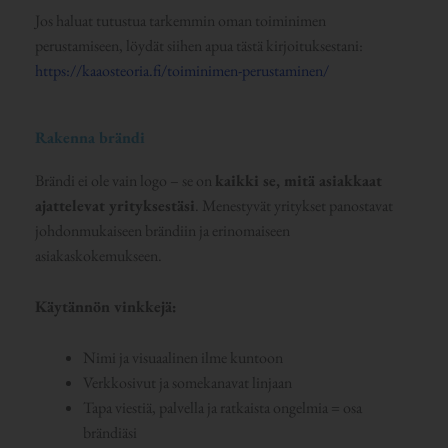
Jos haluat tutustua tarkemmin oman toiminimen
perustamiseen, löydät siihen apua tästä kirjoituksestani:
https://kaaosteoria.fi/toiminimen-perustaminen/
Rakenna brändi
Brändi ei ole vain logo – se on
kaikki se, mitä asiakkaat
ajattelevat yrityksestäsi
. Menestyvät yritykset panostavat
johdonmukaiseen brändiin ja erinomaiseen
asiakaskokemukseen.
Käytännön vinkkejä:
Nimi ja visuaalinen ilme kuntoon
Verkkosivut ja somekanavat linjaan
Tapa viestiä, palvella ja ratkaista ongelmia = osa
brändiäsi