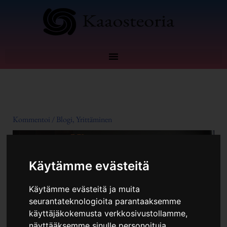
Siirry
sisältöön
Kommentoi
/
Blogi
,
Yrittäminen
Käytämme evästeitä
Käytämme evästeitä ja muita
seurantateknologioita parantaaksemme
käyttäjäkokemusta verkkosivustollamme,
näyttääksemme sinulle personoituja