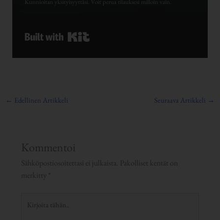
Kunnioitan yksityisyyttäsi. Voit perua tilauksesi milloin vain.
Built with Kit
←
Edellinen Artikkeli
Seuraava Artikkeli
→
Kommentoi
Sähköpostiosoitettasi ei julkaista.
Pakolliset kentät on
merkitty
*
Kirjoita
tähän..