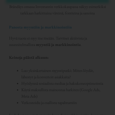
Brändäys omassa Investuntin verkkokaupassa näkyy esimerkiksi
tarkkaan harkittuina väreinä, fontteina ja sanoina
Panosta myyntiin ja markkinointiin
Hyvä tuote ei myy itse itseään. Tarvitset aktiivista ja
suunnitelmallista
myyntiä ja markkinointia
.
Keinoja päästä alkuun:
Luo yksinkertainen myyntiputki: Miten löydät,
lähestyt ja konvertoit asiakkaita?
Hyödynnä sosiaalista mediaa ja hakukoneoptimointia
Käytä maksullista mainontaa harkiten (Google Ads,
Meta Ads)
Verkostoidu ja osallistu tapahtumiin