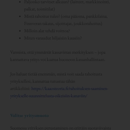
Paljonko tarvitset alkuun? (laitteet, markkinointi,
palkat, toimitilat)
Mistä rahoitus tulee? (oma pääoma, pankkilaina,
Finnveran takaus, sijoittajat, joukkorahoitus)
Milloin alat tehdä voittoa?
Miten varaudut hiljaisiin kausiin?
Varmista, että ymmärrät kassavirran merkityksen – jopa
kannattava yritys voi kaatua huonoon kassanhallintaan.
Jos haluat tietää enemmän, mistä voit saada rahoitusta
yrityksellesi, kannattaa tutustua tähän
artikkeliini:
https://kaaosteoria.fi/rahoituksen-saaminen-
yritykselle-suunnittelusta-oikeisiin-kanaviin/
Valitse yritysmuoto
Suomessa yrityksen perustaminen on erittäin suoraviivaista