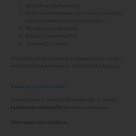
Markkina- ja kilpailija-analyysi
Markkinointisuunnitelma; mm. tavoitteet ja mittarit,
tärkeimmät kanavat ja markkinointibudjetti
Myyntikanavat ja hinnoittelu
Budjetti ja kassavirtalaskelma
Tavoitteet (1–3 vuotta)
Muista vielä että hyvä suunnitelma muuttuu matkan varrella –
pidä se siis elävänä dokumenttina, älä pölyttymässä kansiossa.
Ymmärrä yrityksesi talous
Menestyvä yritys ei synny pelkällä intohimolla – se tarvitsee
kannattavan talousmallin
ja toimivan rahoituksen.
Mieti nämä asiat etukäteen: