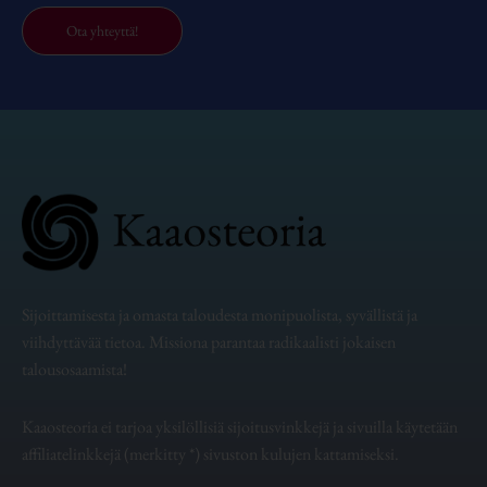
Ota yhteyttä!
Sijoittamisesta ja omasta taloudesta monipuolista, syvällistä ja
viihdyttävää tietoa. Missiona parantaa radikaalisti jokaisen
talousosaamista!
Kaaosteoria ei tarjoa yksilöllisiä sijoitusvinkkejä ja sivuilla käytetään
affiliatelinkkejä (merkitty *) sivuston kulujen kattamiseksi.