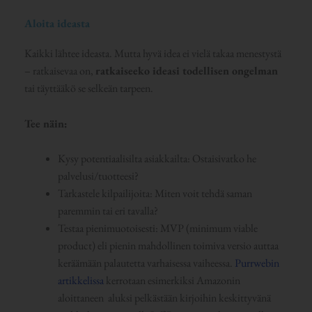
Aloita ideasta
Kaikki lähtee ideasta. Mutta hyvä idea ei vielä takaa menestystä
– ratkaisevaa on,
ratkaiseeko ideasi todellisen ongelman
tai täyttääkö se selkeän tarpeen.
Tee näin:
Kysy potentiaalisilta asiakkailta: Ostaisivatko he
palvelusi/tuotteesi?
Tarkastele kilpailijoita: Miten voit tehdä saman
paremmin tai eri tavalla?
Testaa pienimuotoisesti: MVP (minimum viable
product) eli pienin mahdollinen toimiva versio auttaa
keräämään palautetta varhaisessa vaiheessa.
Purrwebin
artikkelissa
kerrotaan esimerkiksi Amazonin
aloittaneen aluksi pelkästään kirjoihin keskittyvänä