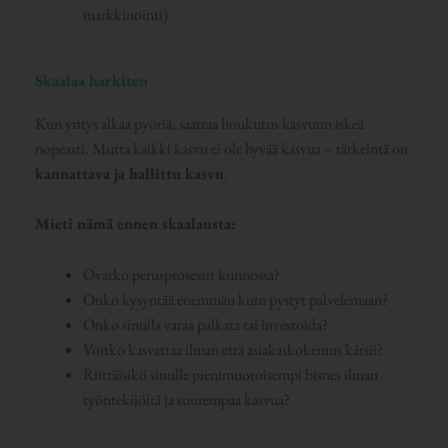
markkinointi)
Skaalaa harkiten
Kun yritys alkaa pyöriä, saattaa houkutus kasvuun iskeä
nopeasti. Mutta kaikki kasvu ei ole hyvää kasvua – tärkeintä on
kannattava ja hallittu kasvu
.
Mieti nämä ennen skaalausta:
Ovatko perusprosessit kunnossa?
Onko kysyntää enemmän kuin pystyt palvelemaan?
Onko sinulla varaa palkata tai investoida?
Voitko kasvattaa ilman että asiakaskokemus kärsii?
Riittäisikö sinulle pienimuotoisempi bisnes ilman
työntekijöitä ja suurempaa kasvua?