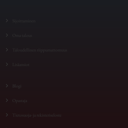
Sijoittaminen
Oma talous
Taloudellinen riippumattomuus
Lisäansiot
Blogi
Opastaja
Tietosuoja- ja rekisteriseloste