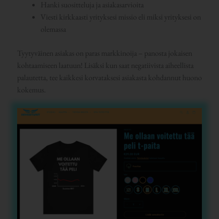
Hanki suositteluja ja asiakasarvioita
Viesti kirkkaasti yrityksesi missio eli miksi yrityksesi on
olemassa
Tyytyväinen asiakas on paras markkinoija – panosta jokaisen
kohtaamiseen laatuun! Lisäksi kun saat negatiivista aiheellista
palautetta, tee kaikkesi korvataksesi asiakasta kohdannut huono
kokemus.