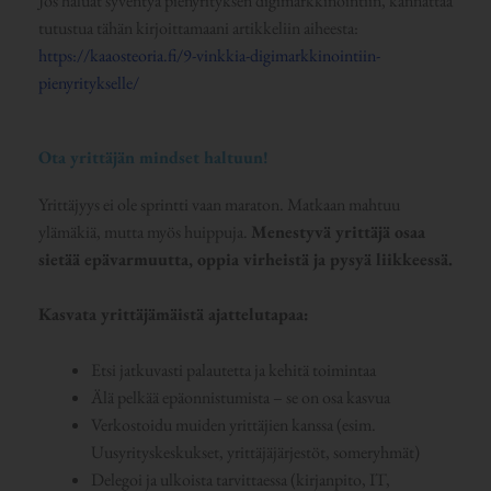
Jos haluat syventyä pienyrityksen digimarkkinointiin, kannattaa
tutustua tähän kirjoittamaani artikkeliin aiheesta:
https://kaaosteoria.fi/9-vinkkia-digimarkkinointiin-
pienyritykselle/
Ota yrittäjän mindset haltuun!
Yrittäjyys ei ole sprintti vaan maraton. Matkaan mahtuu
ylämäkiä, mutta myös huippuja.
Menestyvä yrittäjä osaa
sietää epävarmuutta, oppia virheistä ja pysyä liikkeessä.
Kasvata yrittäjämäistä ajattelutapaa:
Etsi jatkuvasti palautetta ja kehitä toimintaa
Älä pelkää epäonnistumista – se on osa kasvua
Verkostoidu muiden yrittäjien kanssa (esim.
Uusyrityskeskukset, yrittäjäjärjestöt, someryhmät)
Delegoi ja ulkoista tarvittaessa (kirjanpito, IT,