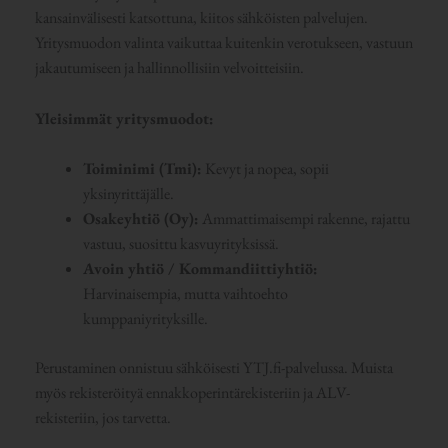
kansainvälisesti katsottuna, kiitos sähköisten palvelujen.
Yritysmuodon valinta vaikuttaa kuitenkin verotukseen, vastuun
jakautumiseen ja hallinnollisiin velvoitteisiin.
Yleisimmät yritysmuodot:
Toiminimi (Tmi):
Kevyt ja nopea, sopii
yksinyrittäjälle.
Osakeyhtiö (Oy):
Ammattimaisempi rakenne, rajattu
vastuu, suosittu kasvuyrityksissä.
Avoin yhtiö / Kommandiittiyhtiö:
Harvinaisempia, mutta vaihtoehto
kumppaniyrityksille.
Perustaminen onnistuu sähköisesti YTJ.fi-palvelussa. Muista
myös rekisteröityä ennakkoperintärekisteriin ja ALV-
rekisteriin, jos tarvetta.