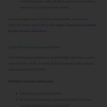
verkkokauppana, sillä Jeff Bezos arvioi kirjojen olleen
tuottoisin ja kysytyin tuote netissä.
Jos haluat apua oman liikeidean löytämiseen, se onnistuu
kätevästi tämän artikkelini avulla:
https://kaaosteoria.fi/miten-
loydat-timantin-liikeidean/
Laadi liiketoimintasuunnitelma
Liiketoimintasuunnitelma ei ole pelkästään rahoittajia varten –
se on työkalu sinulle. Se auttaa hahmottamaan, miten ideasta
rakennetaan toimiva yritys.
Sisällytä ainakin nämä asiat:
Liikeidea ja tuotteet/palvelut
Kohderyhmä ja asiakassegmentit; kenelle yrityksesi
tuotteet tai palvelut on tarkoitettu?