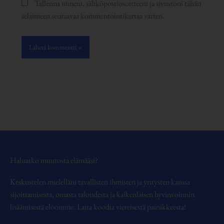
Tallenna nimeni, sähköpostiosoitteeni ja sivustoni tähän
selaimeen seuraavaa kommentointikertaa varten.
Haluatko muutosta elämääsi?
Keskustelen mielelläni tavallisten ihmisten ja yritysten kanssa
sijoittamisesta, omasta taloudesta ja kaikenlaisen hyvinvoinnin
lisäämisestä eloomme. Laita koodia viereisestä painikkeesta!