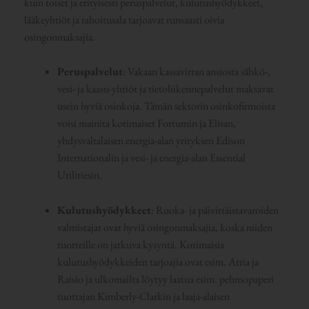
kuin toiset ja erityisesti peruspalvelut, kulutushyödykkeet,
lääkeyhtiöt ja rahoitusala tarjoavat runsaasti oivia
osingonmaksajia.
Peruspalvelut
: Vakaan kassavirran ansiosta sähkö-,
vesi- ja kaasu-yhtiöt ja tietoliikennepalvelut maksavat
usein hyviä osinkoja. Tämän sektorin osinkofirmoista
voisi mainita kotimaiset Fortumin ja Elisan,
yhdysvaltalaisen energia-alan yrityksen Edison
Internationalin ja vesi- ja energia-alan Essential
Utilitiesin.
Kulutushyödykkeet
: Ruoka- ja päivittäistavaroiden
valmistajat ovat hyviä osingonmaksajia, koska niiden
tuotteille on jatkuva kysyntä. Kotimaisia
kulutushyödykkeiden tarjoajia ovat esim. Atria ja
Raisio ja ulkomailta löytyy laatua esim. pehmopaperi
tuottajan Kimberly-Clarkin ja laaja-alaisen