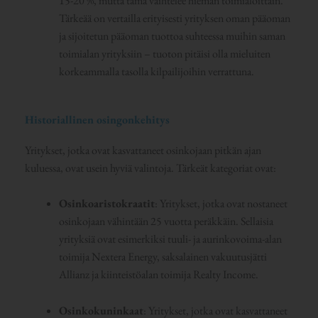
15-20 %, mutta tämä vaihtelee hieman toimialoittain.
Tärkeää on vertailla erityisesti yrityksen oman pääoman
ja sijoitetun pääoman tuottoa suhteessa muihin saman
toimialan yrityksiin – tuoton pitäisi olla mieluiten
korkeammalla tasolla kilpailijoihin verrattuna.
Historiallinen osingonkehitys
Yritykset, jotka ovat kasvattaneet osinkojaan pitkän ajan
kuluessa, ovat usein hyviä valintoja. Tärkeät kategoriat ovat:
Osinkoaristokraatit
: Yritykset, jotka ovat nostaneet
osinkojaan vähintään 25 vuotta peräkkäin. Sellaisia
yrityksiä ovat esimerkiksi tuuli- ja aurinkovoima-alan
toimija Nextera Energy, saksalainen vakuutusjätti
Allianz ja kiinteistöalan toimija Realty Income.
Osinkokuninkaat
: Yritykset, jotka ovat kasvattaneet