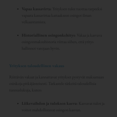
Vapaa kassavirta
: Yrityksen tulee tuottaa tarpeeksi
vapaata kassavirtaa kattaakseen osingot ilman
velkaantumista.
Historiallinen osingonkehitys
: Vakaa ja kasvava
osingonmaksuhistoria viittaa siihen, että yritys
hallinnoi varojaan hyvin.
Yrityksen taloudellinen vakaus
Riittävän vakaat ja kannattavat yritykset pystyvät maksamaan
osinkoja pitkäjänteisesti. Tarkastele tärkeitä taloudellisia
tunnuslukuja, kuten:
Liikevaihdon ja tuloksen kasvu
: Kasvavat tulot ja
voitot mahdollistavat osingon kasvun.