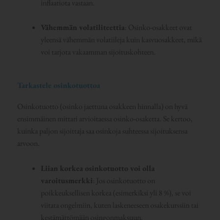
inflaatiota vastaan.
Vähemmän volatiliteettia
: Osinko-osakkeet ovat
yleensä vähemmän volatiileja kuin kasvuosakkeet, mikä
voi tarjota vakaamman sijoituskohteen.
Tarkastele osinkotuottoa
Osinkotuotto (osinko jaettuna osakkeen hinnalla) on hyvä
ensimmäinen mittari arvioitaessa osinko-osaketta. Se kertoo,
kuinka paljon sijoittaja saa osinkoja suhteessa sijoituksensa
arvoon.
Liian korkea osinkotuotto voi olla
varoitusmerkki
: Jos osinkotuotto on
poikkeuksellisen korkea (esimerkiksi yli 8 %), se voi
viitata ongelmiin, kuten laskeneeseen osakekurssiin tai
kestämättömään osingonmaksuun.