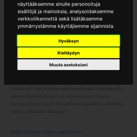
näyttääksemme sinulle personoituja
sisältöjä ja mainoksia, analysoidaksemme
verkkoliikennettä sekä lisätäksemme
ymmärrystämme käyttäjiemme sijainnista.
”Blue and White Book With Yellow Pencil” created by RDNE
Stock project, from brand Pexels on Canva.com
Hyväksyn
Osinko-osakkeet ovat erinomainen väylä kerätä passiivista tuloa
Kieltäydyn
ja monet suomalaiset sijoittajat arvostavatkin jatkuvaa
osinkovirtaa omassa sijoittamisessaan. Erityisesti moni
Muuta asetuksiani
osingoista kiinnostunut aloittelija miettii, miten löytää parhaat
osinko-osakkeet? Tässä kirjoituksessa ajattelin avata sinulle
selkeän reitin laadukkaiden osinko-osakkeiden valintaan; tulet
syventymään tarkemmin mm. osinkotuoton, osingon
kestävyyden ja yrityksen taloudelliseen vakauden merkitykseen
osinko-osakkeiden valinnassa!
Miksi sijoittaa osinko-osakkeisiin?