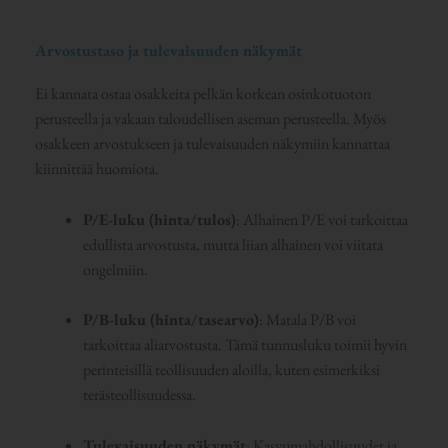
Arvostustaso ja tulevaisuuden näkymät
Ei kannata ostaa osakkeita pelkän korkean osinkotuoton
perusteella ja vakaan taloudellisen aseman perusteella. Myös
osakkeen arvostukseen ja tulevaisuuden näkymiin kannattaa
kiinnittää huomiota.
P/E-luku (hinta/tulos)
: Alhainen P/E voi tarkoittaa
edullista arvostusta, mutta liian alhainen voi viitata
ongelmiin.
P/B-luku (hinta/tasearvo)
: Matala P/B voi
tarkoittaa aliarvostusta. Tämä tunnusluku toimii hyvin
perinteisillä teollisuuden aloilla, kuten esimerkiksi
terästeollisuudessa.
Tulevaisuuden näkymät
: Kasvumahdollisuudet ja