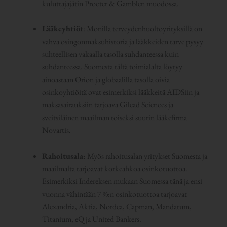
kuluttajajätin Procter & Gamblen muodossa.
Lääkeyhtiöt
: Monilla terveydenhuoltoyrityksillä on
vahva osingonmaksuhistoria ja lääkkeiden tarve pysyy
suhteellisen vakaalla tasolla suhdanteessa kuin
suhdanteessa. Suomesta tältä toimialalta löytyy
ainoastaan Orion ja globaalilla tasolla oivia
osinkoyhtiöitä ovat esimerkiksi lääkkeitä AIDSiin ja
maksasairauksiin tarjoava Gilead Sciences ja
sveitsiläinen maailman toiseksi suurin lääkefirma
Novartis.
Rahoitusala:
Myös rahoitusalan yritykset Suomesta ja
maailmalta tarjoavat korkeahkoa osinkotuottoa.
Esimerkiksi Indereksen mukaan Suomessa tänä ja ensi
vuonna vähintään 7 %:n osinkotuottoa tarjoavat
Alexandria, Aktia, Nordea, Capman, Mandatum,
Titanium, eQ ja United Bankers.