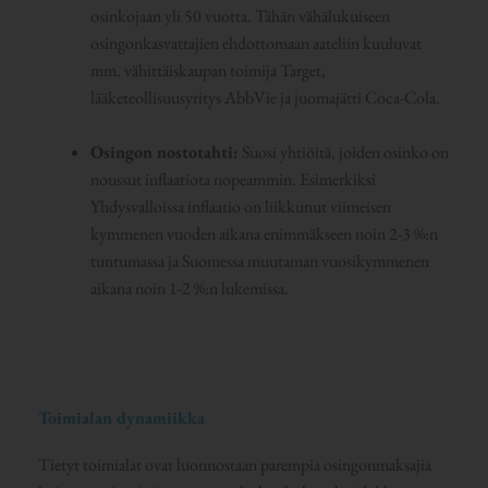
osinkojaan yli 50 vuotta. Tähän vähälukuiseen
osingonkasvattajien ehdottomaan aateliin kuuluvat
mm. vähittäiskaupan toimija Target,
lääketeollisuusyritys AbbVie ja juomajätti Coca-Cola.
Osingon nostotahti:
Suosi yhtiöitä, joiden osinko on
noussut inflaatiota nopeammin. Esimerkiksi
Yhdysvalloissa inflaatio on liikkunut viimeisen
kymmenen vuoden aikana enimmäkseen noin 2-3 %:n
tuntumassa ja Suomessa muutaman vuosikymmenen
aikana noin 1-2 %:n lukemissa.
Toimialan dynamiikka
Tietyt toimialat ovat luonnostaan parempia osingonmaksajia