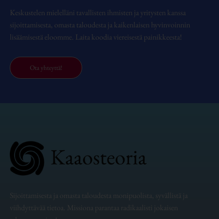
Keskustelen mielelläni tavallisten ihmisten ja yritysten kanssa
sijoittamisesta, omasta taloudesta ja kaikenlaisen hyvinvoinnin
lisäämisestä eloomme. Laita koodia viereisestä painikkeesta!
Ota yhteyttä!
Sijoittamisesta ja omasta taloudesta monipuolista, syvällistä ja
viihdyttävää tietoa. Missiona parantaa radikaalisti jokaisen