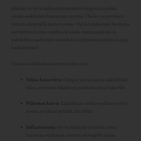
Alkuun on hyvä saada perusymmärrys osingoista ja miksi
osinko-osakkeisiin kannattaisi sijoittaa. Osinko on yrityksen
voitosta sijoittajille jaettava osuus. Osinko maksetaan Suomessa
useimmiten kerran vuodessa keväisin, mutta osinkoja on
mahdollista saada myös esimerkiksi neljännesvuosittain tai jopa
kuukausittain!
Osinko-osakkeiden suurimmat edut ovat:
Vakaa kassavirta
: Osingot voivat tarjota säännöllistä
tuloa, erityisesti eläkään tai passiivisia tuloja hakeville.
Pääoman kasvu
: Laadukkaat osinko-osakkeet voivat
nousta arvoltaan pitkällä aikavälillä.
Inflaatiosuoja
: Hyvin hoidetut yritykset voivat
kasvattaa osinkojaan, tarjoten sijoittajille suojaa