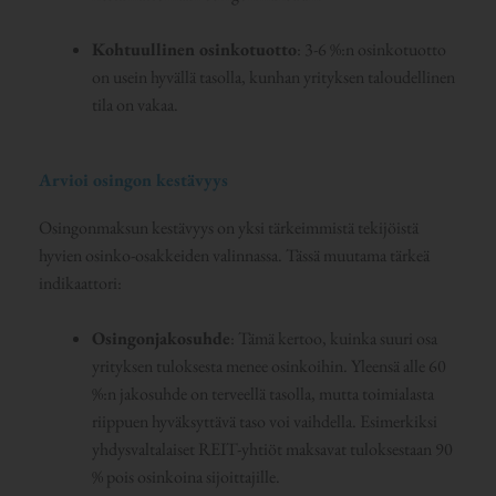
Kohtuullinen osinkotuotto
: 3-6 %:n osinkotuotto
on usein hyvällä tasolla, kunhan yrityksen taloudellinen
tila on vakaa.
Arvioi osingon kestävyys
Osingonmaksun kestävyys on yksi tärkeimmistä tekijöistä
hyvien osinko-osakkeiden valinnassa. Tässä muutama tärkeä
indikaattori:
Osingonjakosuhde
: Tämä kertoo, kuinka suuri osa
yrityksen tuloksesta menee osinkoihin. Yleensä alle 60
%:n jakosuhde on terveellä tasolla, mutta toimialasta
riippuen hyväksyttävä taso voi vaihdella. Esimerkiksi
yhdysvaltalaiset REIT-yhtiöt maksavat tuloksestaan 90
% pois osinkoina sijoittajille.