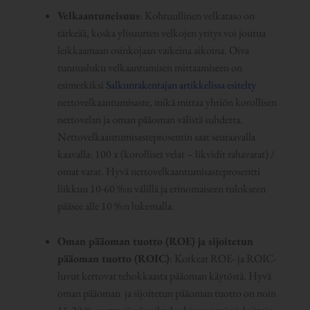
Velkaantuneisuus
: Kohtuullinen velkataso on
tärkeää, koska ylisuurten velkojen yritys voi joutua
leikkaamaan osinkojaan vaikeina aikoina. Oiva
tunnusluku velkaantumisen mittaamiseen on
esimerkiksi
Salkunrakentajan artikkelissa esitelty
nettovelkaantumisaste, mikä mittaa yhtiön korollisen
nettovelan ja oman pääoman välistä suhdetta.
Nettovelkaantumisasteprosentin saat seuraavalla
kaavalla: 100 x (korolliset velat – likvidit rahavarat) /
omat varat. Hyvä nettovelkaantumisasteprosentti
liikkuu 10-60 %:n välillä ja erinomaiseen tulokseen
pääsee alle 10 %:n lukemalla.
Oman pääoman tuotto (ROE) ja sijoitetun
pääoman tuotto (ROIC)
: Korkeat ROE- ja ROIC-
luvut kertovat tehokkaasta pääoman käytöstä. Hyvä
oman pääoman ja sijoitetun pääoman tuotto on noin