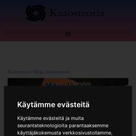
Siirry
sisältöön
Kommentoi
/
Blogi
,
Sijoittaminen
Käytämme evästeitä
Käytämme evästeitä ja muita
seurantateknologioita parantaaksemme
käyttäjäkokemusta verkkosivustollamme,