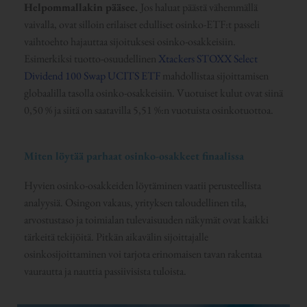
Helpommallakin pääsee.
Jos haluat päästä vähemmällä
vaivalla, ovat silloin erilaiset edulliset osinko-ETF:t passeli
vaihtoehto hajauttaa sijoituksesi osinko-osakkeisiin.
Esimerkiksi tuotto-osuudellinen
Xtackers STOXX Select
Dividend 100 Swap UCITS ETF
mahdollistaa sijoittamisen
globaalilla tasolla osinko-osakkeisiin. Vuotuiset kulut ovat siinä
0,50 % ja siitä on saatavilla 5,51 %:n vuotuista osinkotuottoa.
Miten löytää parhaat osinko-osakkeet finaalissa
Hyvien osinko-osakkeiden löytäminen vaatii perusteellista
analyysiä. Osingon vakaus, yrityksen taloudellinen tila,
arvostustaso ja toimialan tulevaisuuden näkymät ovat kaikki
tärkeitä tekijöitä. Pitkän aikavälin sijoittajalle
osinkosijoittaminen voi tarjota erinomaisen tavan rakentaa
vaurautta ja nauttia passiivisista tuloista.