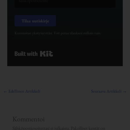
Tilaa uutiskirje
Kunnioitan yksityisyyttäsi. Voit perua tilauksesi milloin vain.
Built with Kit
←
Edellinen Artikkeli
Seuraava Artikkeli
→
Kommentoi
Sähköpostiosoitettasi ei julkaista.
Pakolliset kentät on