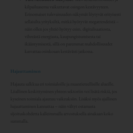
kilpailuasema vaikuttavat osingon kestävyyteen.
Erinomaiset tulevaisuuden näkymät löytyvät erityisesti
sellaisilta yrityksiltä, mitkä hyötyvät megatrendeistä –
näin ollen jos yhtiö hyötyy esim. digitalisaatiosta,
vihreästä energiasta, kaupungistumisesta tai
ikääntymisestä, sillä on paremmat mahdollisuudet
kasvattaa osinkoaan kestävästi jatkossa.
Hajauttaminen
Hajauta salkkua eri toimialoille ja maantieteellisille alueille.
Liiallinen keskittyminen yhteen sektoriin voi lisätä riskiä, jos
kyseinen toimiala ajautuu vaikeuksiin. Lisäksi myös ajallinen
hajauttaminen kannattaa – näin vältyt ostamasta
sijoituskohdetta kalleimmalla arvostuksella ainakaan koko
summalla.