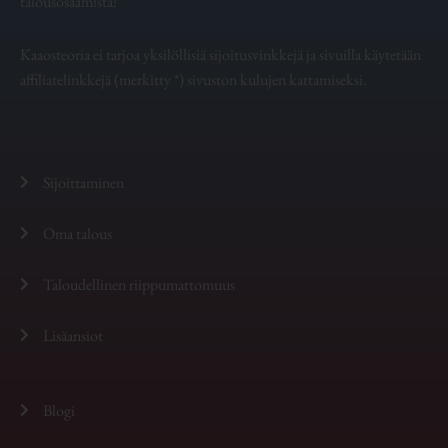
talousosaamista!
Kaaosteoria ei tarjoa yksilöllisiä sijoitusvinkkejä ja sivuilla käytetään
affiliatelinkkejä (merkitty *) sivuston kulujen kattamiseksi.
Sijoittaminen
Oma talous
Taloudellinen riippumattomuus
Lisäansiot
Blogi