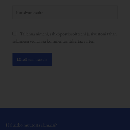
Kotisivun
osoite
Tallenna nimeni, sähköpostiosoitteeni ja sivustoni tähän
selaimeen seuraavaa kommentointikertaa varten.
Haluatko muutosta elämääsi?