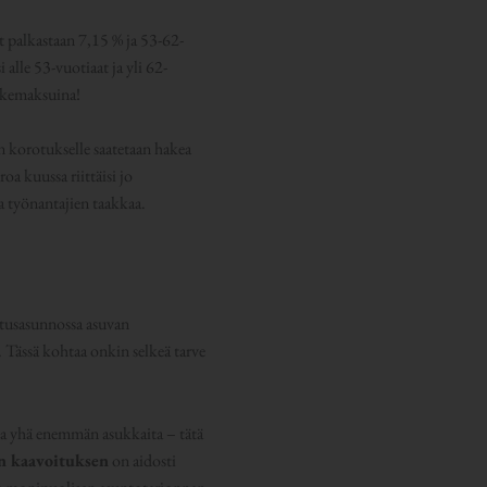
t palkastaan 7,15 % ja 53-62-
alle 53-vuotiaat ja yli 62-
läkemaksuina!
n korotukselle saatetaan hakea
oa kuussa riittäisi jo
ja työnantajien taakkaa.
stusasunnossa asuvan
 Tässä kohtaa onkin selkeä tarve
a yhä enemmän asukkaita – tätä
n kaavoituksen
on aidosti