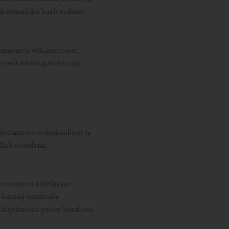
sää esimerkiksi huoltosuhteen
asumisen ja velkaantumisen
yössä aidosti ajattelevien ja
lveluita terveydenhuollosta ja
lla luonteeltaan
.
loverotus ei todellakaan
kuussa) nauttivalla
s käytännössä puolet lisätulosta