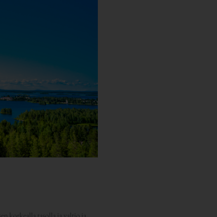
korkealla tasolla ja valtio ja