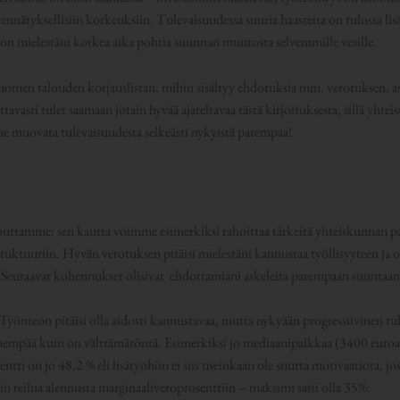
ennätyksellisiin korkeuksiin. Tulevaisuudessa suuria haasteita on tulossa li
on mielestäni korkea aika pohtia suunnan muutosta selvemmille vesille.
e Suomen talouden korjauslistan, mihin sisältyy ehdotuksia mm. verotuksen, 
asti tulet saamaan jotain hyvää ajateltavaa tästä kirjoituksesta, sillä yhteist
e muovata tulevaisuudesta selkeästi nykyistä parempaa!
alouttamme: sen kautta voimme esimerkiksi rahoittaa tärkeitä yhteiskunnan pa
stuktuuriin. Hyvän verotuksen pitäisi mielestäni kannustaa työllisyyteen ja o
 Seuraavat kohennukset olisivat ehdottamiani askeleita parempaan suuntaan
 Työnteon pitäisi olla aidosti kannustavaa, mutta nykyään progressiivinen tu
empää kuin on välttämätöntä. Esimerkiksi jo mediaanipalkkaa (3400 euroa 
ntti on jo 48,2 % eli lisätyöhön ei siis useinkaan ole suurta motivaatiota, jo
in reilua alennusta marginaaliveroprosenttiin – maksimi saisi olla 35%.