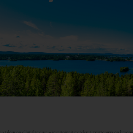
alous on ollut alamaissa – investoinnit matelevat, työttömyys on kroonisen 