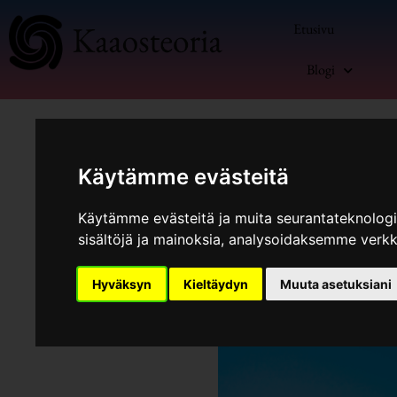
Siirry
Etusivu
sisältöön
Blogi
Käytämme evästeitä
Käytämme evästeitä ja muita seurantateknolog
sisältöjä ja mainoksia, analysoidaksemme verk
Kommentoi
/
Blogi
,
Sekalaista set
Hyväksyn
Kieltäydyn
Muuta asetuksiani