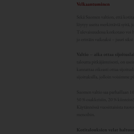
Velkaantuminen
Sekä Suomen valtion, että kot
löytyy useita merkittäviä syitä,
Tulevaisuudessa korkotaso voi hy
jo erittäin vaikeaksi – juuri sik
Valtio – aika ottaa sijoitusla
taloutta pitkäjänteisesti, on u
kannattaa oikeasti ottaa sijoitus
sijoituksilla, jolloin voisimme 
Suomen valtio saa parhaillaan 10
50 % osakkeisiin, 20 % kiinteis
Käytännössä vuosittaisista tuoto
menoihin.
Kotitalouksien velat haltuu