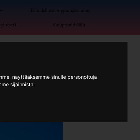
Taloudellinen riippumattomuus
 yhteyttä
Kumppanisisällöt
mme, näyttääksemme sinulle personoituja
me sijainnista.