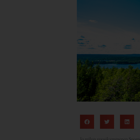
Jo reilun vuosikymmenen Suomen t