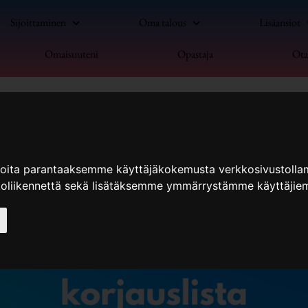
Sijoittaminen
Oma talous
Lisäansiot
Omaisuuteni
Opastaja
Ota
ioita parantaaksemme käyttäjäkokemusta verkkosivustolla
koliikennettä sekä lisätäksemme ymmärrystämme käyttäjiem
tiä