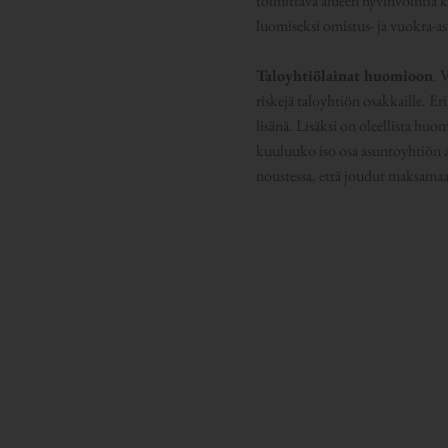
toimittava alueen hyvinvointia k
luomiseksi omistus- ja vuokra-a
Taloyhtiölainat huomioon
. 
riskejä taloyhtiön osakkaille. E
lisänä. Lisäksi on oleellista hu
kuuluuko iso osa asuntoyhtiön as
noustessa, että joudut maksamaan