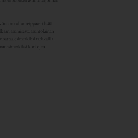
lua monipuolisen asuntotarjonnan
ötä on tullut reippaasti lisää
elkaan asumisesta asuntolainan
nattaa esimerkiksi tarkkailla,
mmat esimerkiksi korkojen