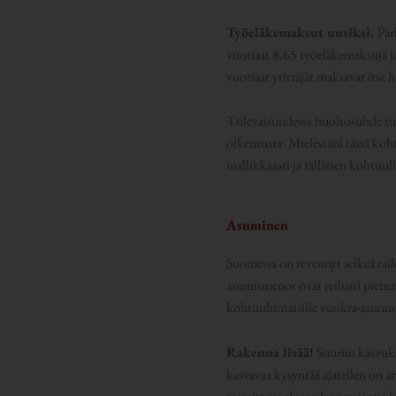
Työeläkemaksut uusiksi.
Par
vuotiaat 8,65 työeläkemaksuja ja
vuotiaat yrittäjät maksavat its
Tulevaisuudessa huoltosuhde tul
oikeutusta. Mielestäni tässä koht
mallikkaasti ja tälläisen kohtuul
Asuminen
Suomessa on revennyt selkeä rai
asumismenot ovat reilusti piene
kohtuuhintaisille vuokra-asunnoi
Rakenna lisää!
Suuriin kasvuk
kasvavaa kysyntää ajatellen on ai