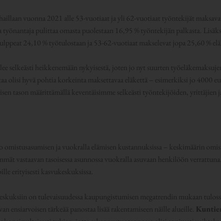
haillaan vuonna 2021 alle 53-vuotiaat ja yli 62-vuotiaat työntekijät maksava
 työnantaja pulittaa omasta puolestaan 16,95 % työntekijän palkasta. Lisäksi 
e hulppeat 24,10 % työtulostaan ja 53-62-vuotiaat makselevat jopa 25,60 % e
ee selkeästi heikkenemään nykyisestä, joten jo nyt suurten työeläkemaksuje
aa olisi hyvä pohtia korkeinta maksettavaa eläkettä – esimerkiksi jo 4000 eur
lisen tason määrittämällä keventäisimme selkeästi työntekijöiden, yrittäjien 
lo omistusasumisen ja vuokralla elämisen kustannuksissa – keskimäärin omi
mmät vastaavan tasoisessa asunnossa vuokralla asuvaan henkilöön verrattuna.
lle erityisesti kasvukeskuksissa.
eskuksiin on tulevaisuudessa kaupungistumisen megatrendin mukaan tuloss
van ensiarvoisen tärkeää panostaa lisää rakentamiseen näille alueille.
Kuntie