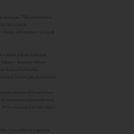
n suuntaan. Velkaantumiseen
ista tärkeimmät.
n veloista selviäminen voi käydä
llä voidaan aidosti kohentaa
n
kanssa – Suomen valtion
nan kautta hankituilla
altiomme hienot palvelut kasassa!
tettuun sijoitussalkkuun (esim.
hyvää tuottoa kansakunnallemme.
ja 30 % voisimme käyttää valtion
lta, joten selkeitä ongelmia