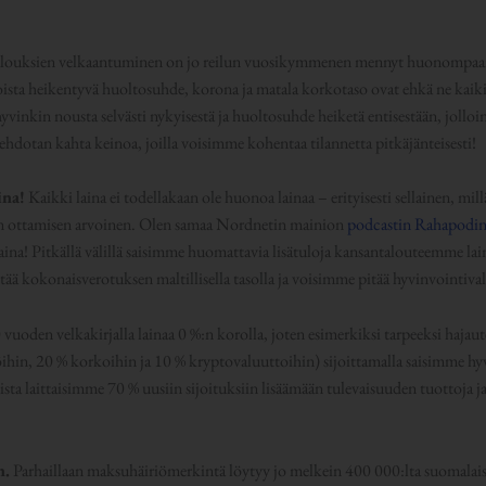
italouksien velkaantuminen on jo reilun vuosikymmenen mennyt huonompaa
 joista heikentyvä huoltosuhde, korona ja matala korkotaso ovat ehkä ne kaik
vinkin nousta selvästi nykyisestä ja huoltosuhde heiketä entisestään, jolloi
si ehdotan kahta keinoa, joilla voisimme kohentaa tilannetta pitkäjänteisesti!
ina!
Kaikki laina ei todellakaan ole huonoa lainaa – erityisesti sellainen, mi
sein ottamisen arvoinen. Olen samaa Nordnetin mainion
podcastin Rahapodi
laina! Pitkällä välillä saisimme huomattavia lisätuloja kansantalouteemme lai
pitää kokonaisverotuksen maltillisella tasolla ja voisimme pitää hyvinvointiv
 vuoden velkakirjalla lainaa 0 %:n korolla, joten esimerkiksi tarpeeksi hajau
töihin, 20 % korkoihin ja 10 % kryptovaluuttoihin) sijoittamalla saisimme 
ista laittaisimme 70 % uusiin sijoituksiin lisäämään tulevaisuuden tuottoja 
n.
Parhaillaan maksuhäiriömerkintä löytyy jo melkein 400 000:lta suomalaise