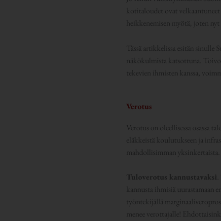
kotitaloudet ovat velkaantuneet 
heikkenemisen myötä, joten nyt 
Tässä artikkelissa esitän sinull
näkökulmista katsottuna. Toivottav
tekevien ihmisten kanssa, voimm
Verotus
Verotus on oleellisessa osassa t
eläkkeistä koulutukseen ja infra
mahdollisimman yksinkertaista.
Tuloverotus kannustavaksi
.
kannusta ihmisiä uurastamaan en
työntekijällä marginaaliveroprose
menee verottajalle! Ehdottaisink