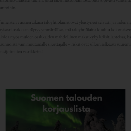
okonaisvaltaisesti tukien, jotta rakennustuotannossa olisi sopivasti vaihte
suntoihin.
Viimeisten vuosien aikana taloyhtiölainat ovat yleistyneet selvästi ja niiden my
rityisesti osakkaan täytyy ymmärtää se, että taloyhtiölaina kuuluu kokonaisv
omioida myös muiden osakkaiden mahdollinen maksukyky kriisitilanteissa; kan
unnoista vain muutamalle sijoittajalle – riskit ovat silloin selkeästi suure
 sijoittajien vastikkeita!