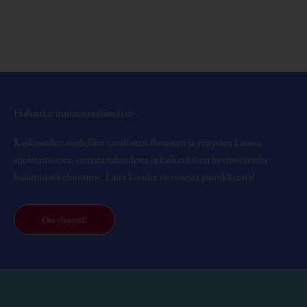
Haluatko muutosta elämääsi?
Keskustelen mielelläni tavallisten ihmisten ja yritysten kanssa
sijoittamisesta, omasta taloudesta ja kaikenlaisen hyvinvoinnin
lisäämisestä eloomme. Laita koodia viereisestä painikkeesta!
Ota yhteyttä!