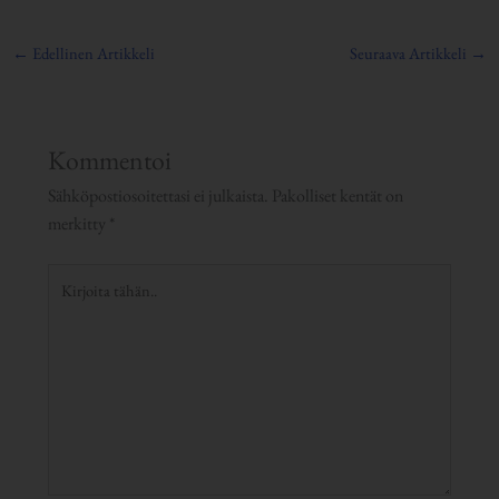
←
Edellinen Artikkeli
Seuraava Artikkeli
→
Kommentoi
Sähköpostiosoitettasi ei julkaista.
Pakolliset kentät on
merkitty
*
Kirjoita
tähän..