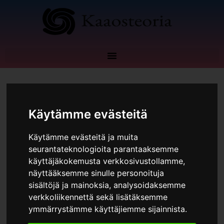
Siirry
sisältöön
Käytämme evästeitä
Kommentoi
/
Blogi
,
Taloudellinen riippumattomuus
Käytämme evästeitä ja muita
seurantateknologioita parantaaksemme
käyttäjäkokemusta verkkosivustollamme,
näyttääksemme sinulle personoituja
sisältöjä ja mainoksia, analysoidaksemme
verkkoliikennettä sekä lisätäksemme
ymmärrystämme käyttäjiemme sijainnista.