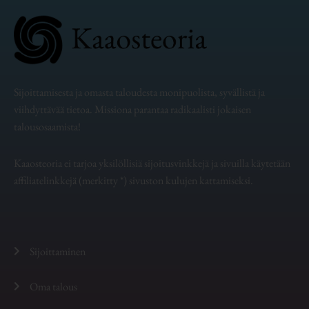
Sijoittamisesta ja omasta taloudesta monipuolista, syvällistä ja
viihdyttävää tietoa. Missiona parantaa radikaalisti jokaisen
talousosaamista!
Kaaosteoria ei tarjoa yksilöllisiä sijoitusvinkkejä ja sivuilla käytetään
affiliatelinkkejä (merkitty *) sivuston kulujen kattamiseksi.
Sijoittaminen
Oma talous