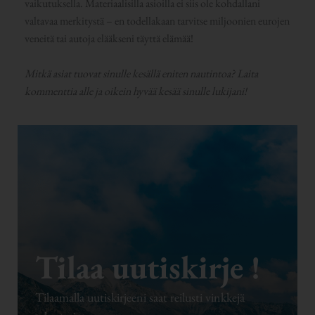
vaikutuksella. Materiaalisilla asioilla ei siis ole kohdallani
valtavaa merkitystä – en todellakaan tarvitse miljoonien eurojen
veneitä tai autoja elääkseni täyttä elämää!
Mitkä asiat tuovat sinulle kesällä eniten nautintoa? Laita
kommenttia alle ja oikein hyvää kesää sinulle lukijani!
Tilaa uutiskirje !
Tilaamalla uutiskirjeeni saat reilusti vinkkejä