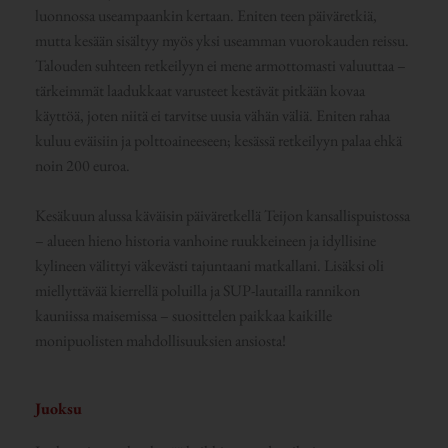
luonnossa useampaankin kertaan. Eniten teen päiväretkiä,
mutta kesään sisältyy myös yksi useamman vuorokauden reissu.
Talouden suhteen retkeilyyn ei mene armottomasti valuuttaa –
tärkeimmät laadukkaat varusteet kestävät pitkään kovaa
käyttöä, joten niitä ei tarvitse uusia vähän väliä. Eniten rahaa
kuluu eväisiin ja polttoaineeseen; kesässä retkeilyyn palaa ehkä
noin 200 euroa.
Kesäkuun alussa käväisin päiväretkellä Teijon kansallispuistossa
– alueen hieno historia vanhoine ruukkeineen ja idyllisine
kylineen välittyi väkevästi tajuntaani matkallani. Lisäksi oli
miellyttävää kierrellä poluilla ja SUP-lautailla rannikon
kauniissa maisemissa – suosittelen paikkaa kaikille
monipuolisten mahdollisuuksien ansiosta!
Juoksu