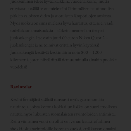
Juokseminen tekee hyvää kaikkina vuodenaikoina, mutta
erityisesti kesällä se on mielestäni äärimmäisen nautinnollista
pitkien valoisten öiden ja suotuisten lämpötilojen ansiosta.
Myös juoksu on siinä mielessä hyvä harrastus, että se ei vaadi
todellakaan omaisuuksia – tärkein menoerä on tietysti
juoksukengät. Itse ostin juuri 60 euron Niken Quest 2 –
juoksukengät ja ne toimivat erittäin hyvin käytössä!
Juoksukengät kestävät keskimäärin noin 800 – 1200
kilometriä, joten niistä riittää riemua minulla ainakin puoleksi
vuodeksi!
Ravintolat
Kesäni firettäjänä sisältää runsaasti myös gastronomisia
nautintoja, joista kotona kokkailun lisäksi on suuri etuoikeus
nauttia myös lukuisten suomalaisten ravintoloiden antimista.
Reilu viimeinen vuosi on ollut sen verran katastrofaalinen
shokki-isku ravintoloille koronan vuoksi, että katson omaksi