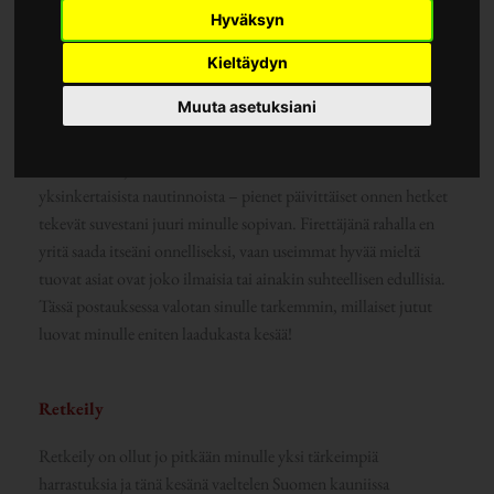
Hyväksyn
Kieltäydyn
Muuta asetuksiani
Kesäni firettäjänä koostuu kokonaisuutena enimmäkseen
yksinkertaisista nautinnoista – pienet päivittäiset onnen hetket
tekevät suvestani juuri minulle sopivan. Firettäjänä rahalla en
yritä saada itseäni onnelliseksi, vaan useimmat hyvää mieltä
tuovat asiat ovat joko ilmaisia tai ainakin suhteellisen edullisia.
Tässä postauksessa valotan sinulle tarkemmin, millaiset jutut
luovat minulle eniten laadukasta kesää!
Retkeily
Retkeily on ollut jo pitkään minulle yksi tärkeimpiä
harrastuksia ja tänä kesänä vaeltelen Suomen kauniissa