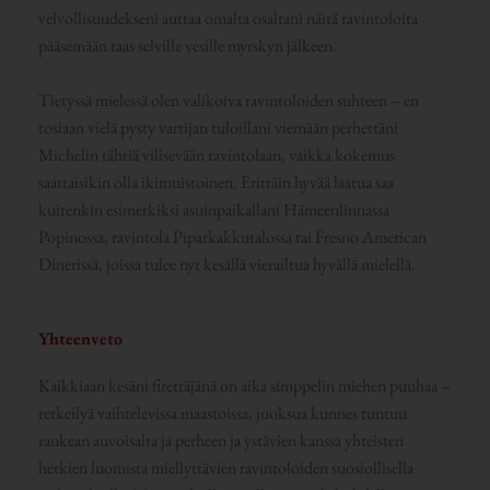
velvollisuudekseni auttaa omalta osaltani näitä ravintoloita
pääsemään taas selville vesille myrskyn jälkeen.
Tietyssä mielessä olen valikoiva ravintoloiden suhteen – en
tosiaan vielä pysty vartijan tuloillani viemään perhettäni
Michelin tähtiä vilisevään ravintolaan, vaikka kokemus
saattaisikin olla ikimuistoinen. Erittäin hyvää laatua saa
kuitenkin esimerkiksi asuinpaikallani Hämeenlinnassa
Popinossa, ravintola Piparkakkutalossa tai Fresno American
Dinerissä, joissa tulee nyt kesällä vierailtua hyvällä mielellä.
Yhteenveto
Kaikkiaan kesäni firettäjänä on aika simppelin miehen puuhaa –
retkeilyä vaihtelevissa maastoissa, juoksua kunnes tuntuu
raukean auvoisalta ja perheen ja ystävien kanssa yhteisten
hetkien luomista miellyttävien ravintoloiden suosiollisella