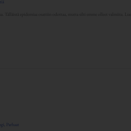
tiä
sa. Tälläistä epidemiaa osattiin odottaa, mutta silti emme olleet valmiita. Lu
ogi
,
Parhaat