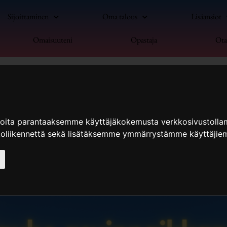
Sijoittaminen
Oma talous
Lisäansiot
Omaisuuteni
Opastaja
Ota
ioita parantaaksemme käyttäjäkokemusta verkkosivustolla
koliikennettä sekä lisätäksemme ymmärrystämme käyttäjiem