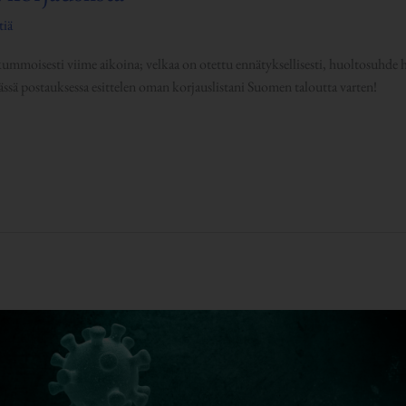
tiä
ummoisesti viime aikoina; velkaa on otettu ennätyksellisesti, huoltosuhde 
 Tässä postauksessa esittelen oman korjauslistani Suomen taloutta varten!