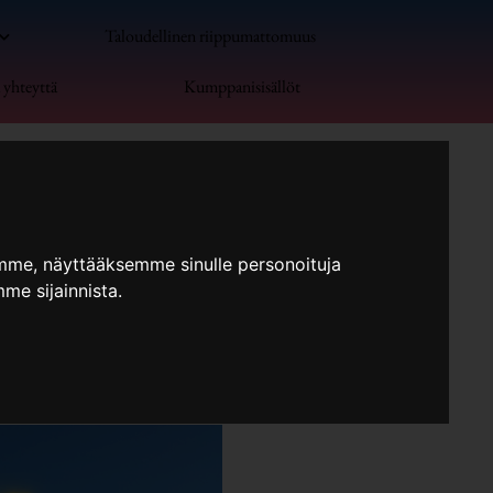
Taloudellinen riippumattomuus
 yhteyttä
Kumppanisisällöt
mme, näyttääksemme sinulle personoituja
me sijainnista.