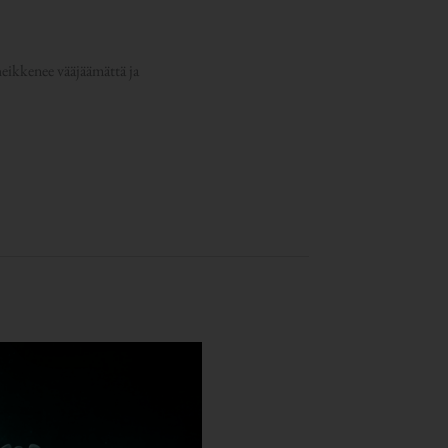
heikkenee vääjäämättä ja