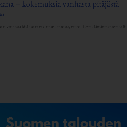
ana – kokemuksia vanhasta pitäjästä
tiä
sti vanhasta idyllisestä rakennuskannasta, rauhallisesta elämänmenosta ja lii