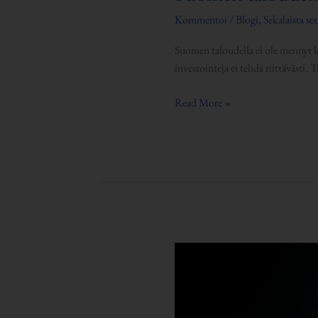
Kommentoi
/
Blogi
,
Sekalaista set
Suomen taloudella ei ole mennyt k
investointeja ei tehdä riittävästi.
Read More »
Koronavuoden
opetuksia