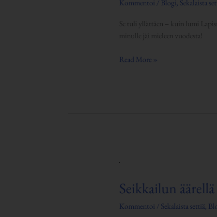
Kommentoi
/
Blogi
,
Sekalaista set
Se tuli yllättäen – kuin lumi Lapis
minulle jäi mieleen vuodesta!
Read More »
Seikkailun
äärellä
Seikkailun äärellä
Kommentoi
/
Sekalaista settiä
,
Bl