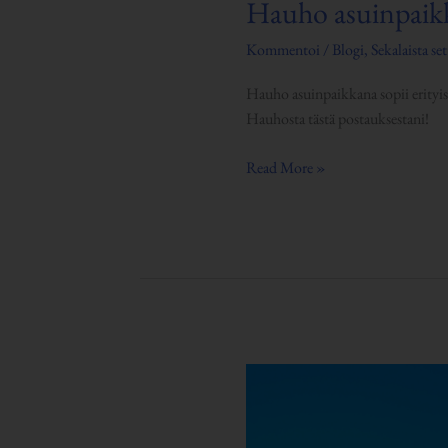
Hauho asuinpaikk
Kommentoi
/
Blogi
,
Sekalaista set
Hauho asuinpaikkana sopii erityise
Hauhosta tästä postauksestani!
Read More »
Suomen
talouden
korjauslista