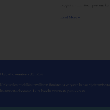
Blogini ensimmäinen postaus: kerro
Read More »
Haluatko muutosta elämääsi?
Keskustelen mielelläni tavallisten ihmisten ja yritysten kanssa sijoittamises
lisäämisestä eloomme. Laita koodia viereisestä painikkeesta!