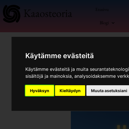
Siirry
Etusivu
sisältöön
Blogi
Käytämme evästeitä
Sekalaista Settiä
Käytämme evästeitä ja muita seurantateknolog
sisältöjä ja mainoksia, analysoidaksemme verk
Hyväksyn
Kieltäydyn
Muuta asetuksiani
Hauho
asuinpaikkana
–