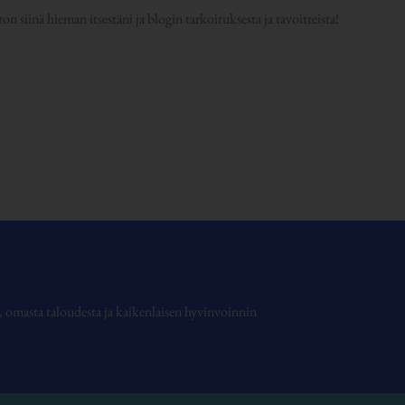
n siinä hieman itsestäni ja blogin tarkoituksesta ja tavoitteista!
ta, omasta taloudesta ja kaikenlaisen hyvinvoinnin