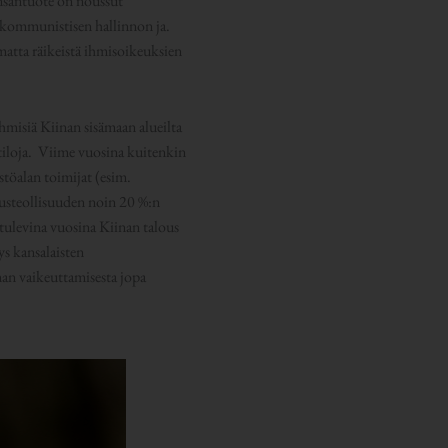
nsantuote on noussut
n kommunistisen hallinnon ja.
imatta räikeistä ihmisoikeuksien
misiä Kiinan sisämaan alueilta
mitiloja. Viime vuosina kuitenkin
istöalan toimijat (esim.
nusteollisuuden noin 20 %:n
tulevina vuosina Kiinan talous
ys kansalaisten
man vaikeuttamisesta jopa