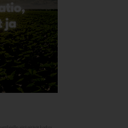
ilaisille; siitä pitävät korkea