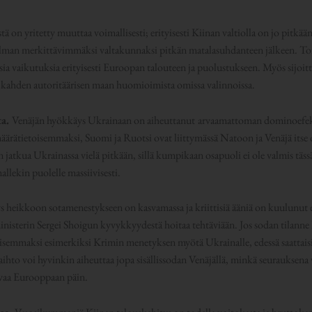
 on yritetty muuttaa voimallisesti; erityisesti Kiinan valtiolla on jo pitkään
ilman merkittävimmäksi valtakunnaksi pitkän matalasuhdanteen jälkeen. To
sia vaikutuksia erityisesti Euroopan talouteen ja puolustukseen. Myös sijoi
en kahden autoritäärisen maan huomioimista omissa valinnoissa.
ta.
Venäjän hyökkäys Ukrainaan on aiheuttanut
arvaamattoman dominoefek
äärätietoisemmaksi, Suomi ja Ruotsi ovat liittymässä Natoon ja Venäjä itse
 jatkua Ukrainassa vielä pitkään, sillä kumpikaan osapuoli ei ole valmis täs
llekin puolelle massiivisesti.
 heikkoon sotamenestykseen on kasvamassa ja kriittisiä ääniä on kuulunut 
inisterin Sergei Shoigun kyvykkyydestä hoitaa tehtäviään. Jos sodan tilann
lisemmaksi esimerkiksi Krimin menetyksen myötä Ukrainalle, edessä saattais
ihto voi hyvinkin aiheuttaa jopa sisällissodan Venäjällä, minkä seurauksena
lvaa Eurooppaan päin.