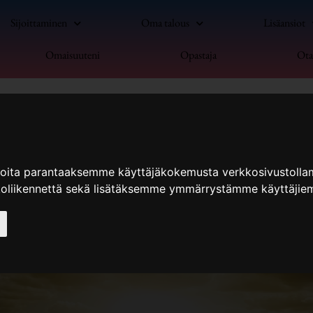
Sijoittaminen
Oma talous
Lisäansiot
Omaisuuteni
Opastaja
Ota
ioita parantaaksemme käyttäjäkokemusta verkkosivustolla
koliikennettä sekä lisätäksemme ymmärrystämme käyttäjiem