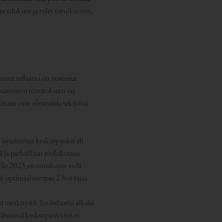
ta eduksesi ja tulet tutuiksi mm.
onnut inflaatio on nostanut
ramaattiseen muutokseen on
inaan ovat olennaisia tekijöitä
t suurimmat keskuspankit eli
 ja parhaillaan joulukuussa
lle 2023 on ennakoitu vielä
i optimaalisempaa 2 %:n rajaa.
 merkitystä. Jos inflaatio alkaisi
 vähetessä keskuspankkien ei