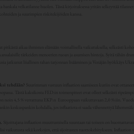
ja hankala velkatilanne huolen. Tässä kirjoituksessa yritän selkeyttää tilannet
ohteiden ja suurimpien riskitekijöiden kanssa.
t pitkästä aikaa ihmisten elämään voimallisella vaikutuksella; selkeästi koh
 kansalaisille tärkeiden menoerien ruoan ja asumisen hintoja. Syitä tähän d
usia jatkunut liiallinen rahan tarjonnan lisääminen ja Venäjän hyökkäys Ukra
eksi tehdään?
Suurimman vastuun inflaation saamiseen kuriin ovat ottanee
passa. Tästä kaksikosta FED:in toimenpiteet ovat olleet selkeästi ripeämpiä
on noin 4,5 % verrattuna EKP:n Eurooppaan vaikuttavaan 2,0 %:iin. Vuode
kin keskuspankin kohdalla, jos inflaatiota ei saada vähennettyä lähemmäks
a.
Sijoittajana inflaation muuttumisella suuntaan tai toiseen on huomattavasti
lisi vaikutusta sekä korkojen, että sijoitusten tuottokehitykseen. Inflaation