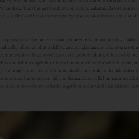
ssa.
Vuosikymmeniä Kiinan talouskehitys on todella voitokasta ja bruttoka
 % vuodessa. Tämä huima talouskasvu on tullut omalaatuisella totalitäärise
bolla ja tähän asti kansa on saatu pidettyä aisoissa talouskasvun avulla huol
osin perustunut rakentamisen varaan; viime vuosikymmeninä valtava määrä ih
alueille, jolloin on ollut todellista tarvetta rakentaa uusia asuntoja ja toi
 valmistettu aivan liikaa kysyntään nähden, jolloin lukuisat kiinalaiset kiinte
viin taloudellisiin ongelmiin. Ottaen huomioon kiinteistösektorin ja raken
a kuluttajien romahtaneella luottamuksella, on erittäin todennäköistä että 
 vaikutuksesta huomattavasti. Sillä puolestaan saattaa olla huomattava merkit
htaan, mikä voi johtaa erilaisiin negatiivisiin seurauksiin kansalaisten ase