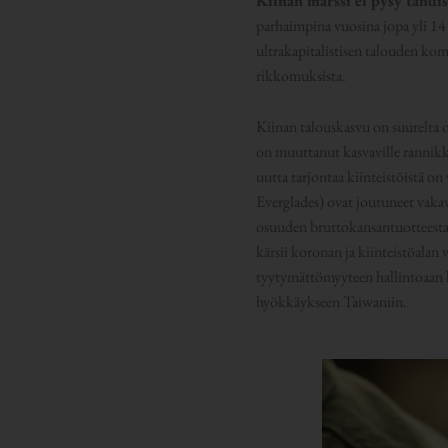
Kiinan marssi ei pysy tahdi
parhaimpina vuosina jopa yli 14
ultrakapitalistisen talouden kom
rikkomuksista.
Kiinan talouskasvu on suurelta 
on muuttanut kasvaville rannikko
uutta tarjontaa kiinteistöistä on
Everglades) ovat joutuneet vaka
osuuden bruttokansantuotteesta j
kärsii koronan ja kiinteistöalan
tyytymättömyyteen hallintoaan ko
hyökkäykseen Taiwaniin.