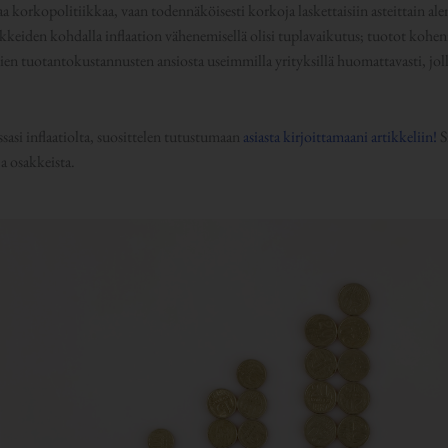
aa korkopolitiikkaa, vaan todennäköisesti korkoja laskettaisiin asteittain ale
akkeiden kohdalla inflaation vähenemisellä olisi tuplavaikutus; tuotot kohe
n tuotantokustannusten ansiosta useimmilla yrityksillä huomattavasti, joll
ssasi inflaatiolta, suosittelen tutustumaan
asiasta kirjoittamaani artikkeliin!
S
ja osakkeista.