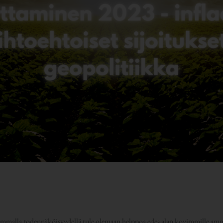
mmalla todennäköisyydellä tule olemaan helppoa edes alan kovimmille ammatt