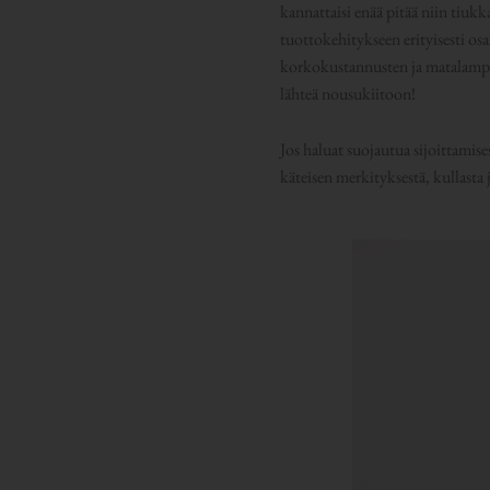
kannattaisi enää pitää niin tiukk
tuottokehitykseen erityisesti os
korkokustannusten ja matalampie
lähteä nousukiitoon!
Jos haluat suojautua sijoittamise
käteisen merkityksestä, kullasta 