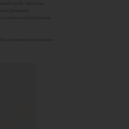
mmalle tasolle. Sijoitusten
nisivat pienempien
oin saattaa osakkeiden kurssit
iinä on huomattavasti asiaa mm.