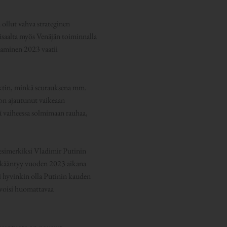
 ollut vahva strateginen
isaalta myös Venäjän toiminnalla
ttaminen 2023 vaatii
tin, minkä seurauksena mm.
 on ajautunut vaikeaan
sä vaiheessa solmimaan rauhaa,
esimerkiksi Vladimir Putinin
e kääntyy vuoden 2023 aikana
i hyvinkin olla Putinin kauden
 voisi huomattavaa