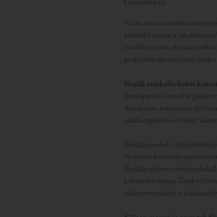
Geopolitiikka
Viime vuosina maailmanjärjestystä
päämäärä nostaa se takaisin maa
on ollut ja tulee olemaan melkoi
geopolitiikassa erityisesti näid
Venäjä matkalla kohti kaaos
Euroopan ote on tullut paljon m
ahdinkoon. Sota saattaa hyvinkin
vaikka tappioita on tullut kumma
Venäjän puolella tyytymättömyys
lähipiiriin kuuluvan puolustusm
Venäjän suhteen entistä epäedul
kohtalokas loppu. Tämä vallanva
epälevottomuutta ja pakolaistu