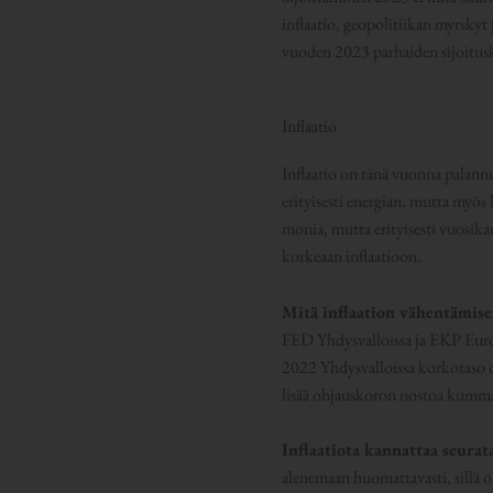
inflaatio, geopolitiikan myrskyt 
vuoden 2023 parhaiden sijoitusk
Inflaatio
Inflaatio on tänä vuonna palannu
erityisesti energian, mutta myös
monia, mutta erityisesti vuosika
korkeaan inflaatioon.
Mitä inflaation vähentämis
FED Yhdysvalloissa ja EKP Euroo
2022 Yhdysvalloissa korkotaso 
lisää ohjauskoron nostoa kumman
Inflaatiota kannattaa seurat
alenemaan huomattavasti, sillä o