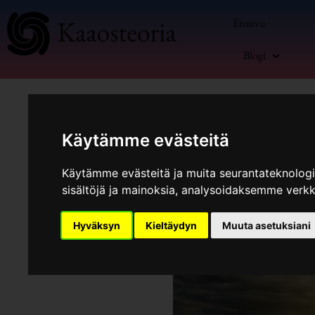
Siirry
Etusivu
sisältöön
Blogi
Käytämme evästeitä
Käytämme evästeitä ja muita seurantateknolog
sisältöjä ja mainoksia, analysoidaksemme verk
Kommentoi
/
Blogi
,
Sijoitukset
Hyväksyn
Kieltäydyn
Muuta asetuksiani