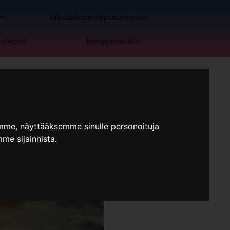
Taloudellinen riippumattomuus
 yhteyttä
Kumppanisisällöt
mme, näyttääksemme sinulle personoituja
me sijainnista.