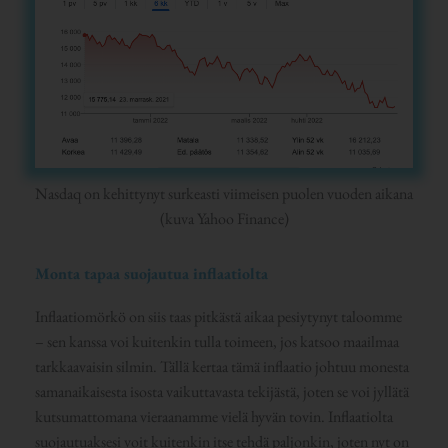
Nasdaq on kehittynyt surkeasti viimeisen puolen vuoden aikana
(kuva Yahoo Finance)
Monta tapaa suojautua inflaatiolta
Inflaatiomörkö on siis taas pitkästä aikaa pesiytynyt taloomme
– sen kanssa voi kuitenkin tulla toimeen, jos katsoo maailmaa
tarkkaavaisin silmin. Tällä kertaa tämä inflaatio johtuu monesta
samanaikaisesta isosta vaikuttavasta tekijästä, joten se voi jyllätä
kutsumattomana vieraanamme vielä hyvän tovin. Inflaatiolta
suojautuaksesi voit kuitenkin itse tehdä paljonkin, joten nyt on