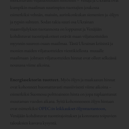
merkittävästi viljatuotteiden hintoihin – Venäjä ja Ukraina ovat
kumpikin maailman suurimpien tuottajien joukossa
esimerkiksi vehnän, maissin, aurinkonkukan siemenien ja -öljyn
ja rypsin suhteen. Sodan takia suuri osa Ukrainan
maanviljelyksen tuotannosta on loppunut ja Venäjään
kohdistuvat tuontipakotteet estävät maan viljatuotteiden
myynnin suureen osaan maailmaa. Tästä Ukrainan kriisistä ja
monien maiden viljatuotteiden vientikiellosta muualle
maailmaan johtuen viljatuotteiden hinnat ovat olleet selkeässä
nousussa viime aikoina.
Energiasektorin tuotteet.
Myös öljyn ja maakaasun hinnat
ovat kohonneet huomattavasti massiivisesti viime aikoina –
esimerkiksi Suomessa polttoaineen hinta on jopa tuplaantunut
muutaman vuoden aikana. Syitä kohonneeseen öljyn hintaan
ovat esimerkiksi
OPEC:in leikkaukset öljyntuotantoon,
Venäjään kohdistuvat tuontirajoitukset ja koronasta toipuvien
talouksien kasvava kysyntä.