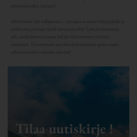
toiminnan aika, lukijani!
Mitä mieltä olet inflaatiosta – vaivaako se meitä vielä pitkään ja
mitkä ovat parhaat väylät turvautua siltä? Laita kommenttia
alle, meikäläinen ja muut lukijat ilahtuisimme viisaista
sanoistasi. Toivottavasti sait tästä kirjoituksesta apua omaan
talouteesi näinä vaikeina aikoina!
Tilaa uutiskirje !