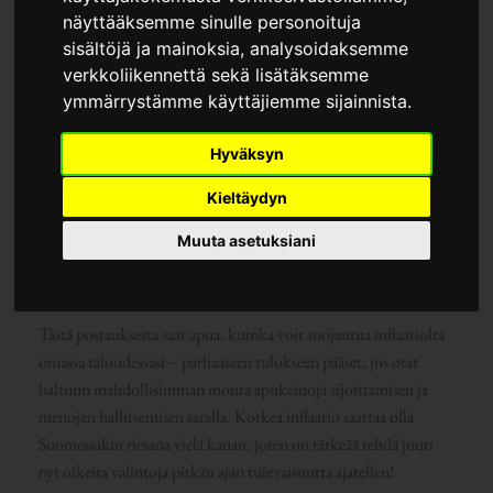
näyttääksemme sinulle personoituja
sisältöjä ja mainoksia, analysoidaksemme
verkkoliikennettä sekä lisätäksemme
ymmärrystämme käyttäjiemme sijainnista.
Hyväksyn
Korkea inflaatio vähentää rahan arvoa ja toisaalta nostaa
tuotteiden ja palveluiden hintoja raskaammalla otteella. Tämän
Kieltäydyn
seurauksena monella meistä oma talous on kovalla koetuksella
Muuta asetuksiani
ripeästi kohoavien hintojen ja hitaasti nousevien tulojen
aikana.
Tästä postauksesta saat apua, kuinka voit suojautua inflaatiolta
omassa taloudessasi – parhaaseen tulokseen pääset, jos otat
haltuun mahdollisimman monta apukeinoja sijoittamisen ja
menojen hallitsemisen saralla. Korkea inflaatio saattaa olla
Suomessakin riesana vielä kauan, joten on tärkeää tehdä juuri
nyt oikeita valintoja pitkän ajan tulevaisuutta ajatellen!