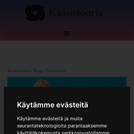
Siirry
sisältöön
Kommentoi
/
Blogi
,
Oma talous
Käytämme evästeitä
Käytämme evästeitä ja muita
seurantateknologioita parantaaksemme
käyttäjäkokemusta verkkosivustollamme,