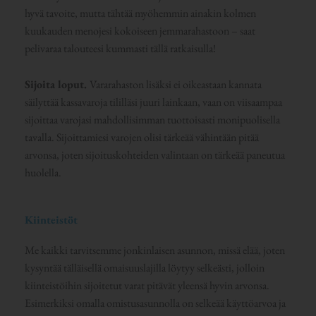
hyvä tavoite, mutta tähtää myöhemmin ainakin kolmen
kuukauden menojesi kokoiseen jemmarahastoon – saat
pelivaraa talouteesi kummasti tällä ratkaisulla!
Sijoita loput.
Vararahaston lisäksi ei oikeastaan kannata
säilyttää kassavaroja tililläsi juuri lainkaan, vaan on viisaampaa
sijoittaa varojasi mahdollisimman tuottoisasti monipuolisella
tavalla. Sijoittamiesi varojen olisi tärkeää vähintään pitää
arvonsa, joten sijoituskohteiden valintaan on tärkeää paneutua
huolella.
Kiinteistöt
Me kaikki tarvitsemme jonkinlaisen asunnon, missä elää, joten
kysyntää tälläisellä omaisuuslajilla löytyy selkeästi, jolloin
kiinteistöihin sijoitetut varat pitävät yleensä hyvin arvonsa.
Esimerkiksi omalla omistusasunnolla on selkeää käyttöarvoa ja