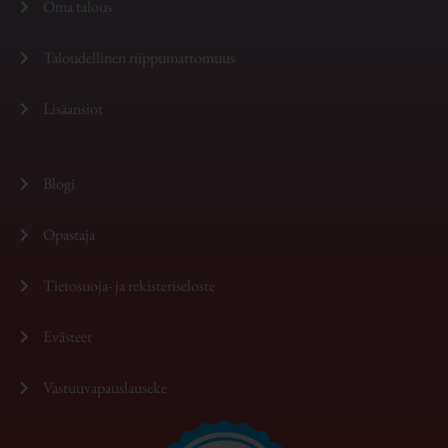
Oma talous
Taloudellinen riippumattomuus
Lisäansiot
Blogi
Opastaja
Tietosuoja- ja rekisteriseloste
Evästeet
Vastuuvapauslauseke