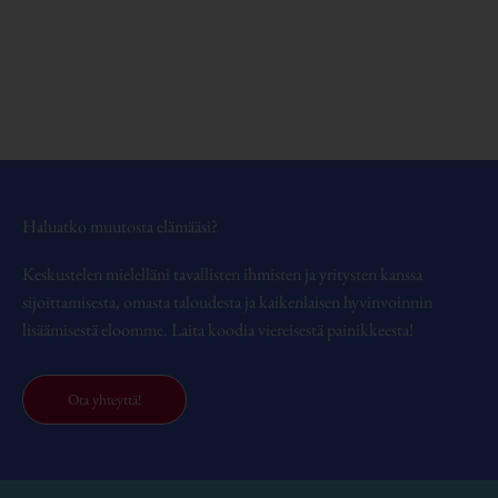
Haluatko muutosta elämääsi?
Keskustelen mielelläni tavallisten ihmisten ja yritysten kanssa
sijoittamisesta, omasta taloudesta ja kaikenlaisen hyvinvoinnin
lisäämisestä eloomme. Laita koodia viereisestä painikkeesta!
Ota yhteyttä!