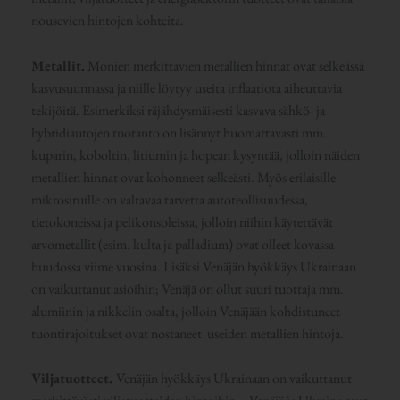
nousevien hintojen kohteita.
Metallit.
Monien merkittävien metallien hinnat ovat selkeässä
kasvusuunnassa ja niille löytyy useita inflaatiota aiheuttavia
tekijöitä. Esimerkiksi räjähdysmäisesti kasvava sähkö- ja
hybridiautojen tuotanto on lisännyt huomattavasti mm.
kuparin, koboltin, litiumin ja hopean kysyntää, jolloin näiden
metallien hinnat ovat kohonneet selkeästi. Myös erilaisille
mikrosiruille on valtavaa tarvetta autoteollisuudessa,
tietokoneissa ja pelikonsoleissa, jolloin niihin käytettävät
arvometallit (esim. kulta ja palladium) ovat olleet kovassa
huudossa viime vuosina. Lisäksi Venäjän hyökkäys Ukrainaan
on vaikuttanut asioihin; Venäjä on ollut suuri tuottaja mm.
alumiinin ja nikkelin osalta, jolloin Venäjään kohdistuneet
tuontirajoitukset ovat nostaneet useiden metallien hintoja.
Viljatuotteet.
Venäjän hyökkäys Ukrainaan on vaikuttanut