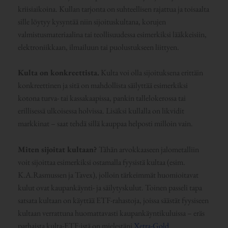
kriisiaikoina. Kullan tarjonta on suhteellisen rajattua ja toisaalta
sille löytyy kysyntää niin sijoituskultana, korujen
valmistusmateriaalina tai teollisuudessa esimerkiksi lääkkeisiin,
elektroniikkaan, ilmailuun tai puolustukseen liittyen.
Kulta on konkreettista.
Kulta voi olla sijoituksena erittäin
konkreettinen ja sitä on mahdollista säilyttää esimerkiksi
kotona turva- tai kassakaapissa, pankin tallelokerossa tai
erillisessä ulkoisessa holvissa. Lisäksi kullalla on likvidit
markkinat – saat tehdä sillä kauppaa helposti milloin vain.
Miten sijoitat kultaan?
Tähän arvokkaaseen jalometalliin
voit sijoittaa esimerkiksi ostamalla fyysistä kultaa (esim.
K.A.Rasmussen ja Tavex), jolloin tärkeimmät huomioitavat
kulut ovat kaupankäynti- ja säilytyskulut. Toinen passeli tapa
satsata kultaan on käyttää ETF-rahastoja, joissa säästät fyysiseen
kultaan verrattuna huomattavasti kaupankäyntikuluissa – eräs
parhaista kulta-ETF:istä on mielestäni
Xetra-Gold