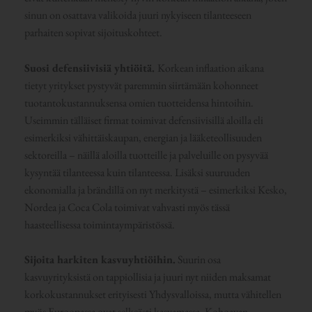
sinun on osattava valikoida juuri nykyiseen tilanteeseen
parhaiten sopivat sijoituskohteet.
Suosi defensiivisiä yhtiöitä.
Korkean inflaation aikana
tietyt yritykset pystyvät paremmin siirtämään kohonneet
tuotantokustannuksensa omien tuotteidensa hintoihin.
Useimmin tälläiset firmat toimivat defensiivisillä aloilla eli
esimerkiksi vähittäiskaupan, energian ja lääketeollisuuden
sektoreilla – näillä aloilla tuotteille ja palveluille on pysyvää
kysyntää tilanteessa kuin tilanteessa. Lisäksi suuruuden
ekonomialla ja brändillä on nyt merkitystä – esimerkiksi Kesko,
Nordea ja Coca Cola toimivat vahvasti myös tässä
haasteellisessa toimintaympäristössä.
Sijoita harkiten kasvuyhtiöihin.
Suurin osa
kasvuyrityksistä on tappiollisia ja juuri nyt niiden maksamat
korkokustannukset erityisesti Yhdysvalloissa, mutta vähitellen
myös Euroopassa ovat selkeästi kasvamassa. Kohoavan