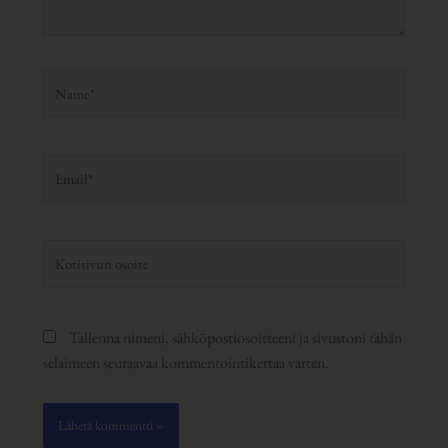
Name*
Email*
Kotisivun
osoite
Tallenna nimeni, sähköpostiosoitteeni ja sivustoni tähän
selaimeen seuraavaa kommentointikertaa varten.