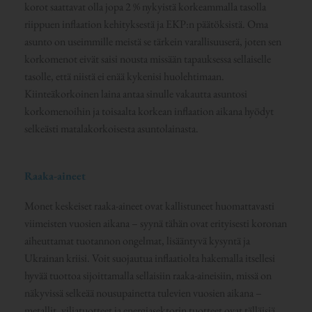
korot saattavat olla jopa 2 % nykyistä korkeammalla tasolla
riippuen inflaation kehityksestä ja EKP:n päätöksistä. Oma
asunto on useimmille meistä se tärkein varallisuuserä, joten sen
korkomenot eivät saisi nousta missään tapauksessa sellaiselle
tasolle, että niistä ei enää kykenisi huolehtimaan.
Kiinteäkorkoinen laina antaa sinulle vakautta asuntosi
korkomenoihin ja toisaalta korkean inflaation aikana hyödyt
selkeästi matalakorkoisesta asuntolainasta.
Raaka-aineet
Monet keskeiset raaka-aineet ovat kallistuneet huomattavasti
viimeisten vuosien aikana – syynä tähän ovat erityisesti koronan
aiheuttamat tuotannon ongelmat, lisääntyvä kysyntä ja
Ukrainan kriisi. Voit suojautua inflaatiolta hakemalla itsellesi
hyvää tuottoa sijoittamalla sellaisiin raaka-aineisiin, missä on
näkyvissä selkeää nousupainetta tulevien vuosien aikana –
metallit, viljatuotteet ja energiasektorin tuotteet ovat tälläisiä