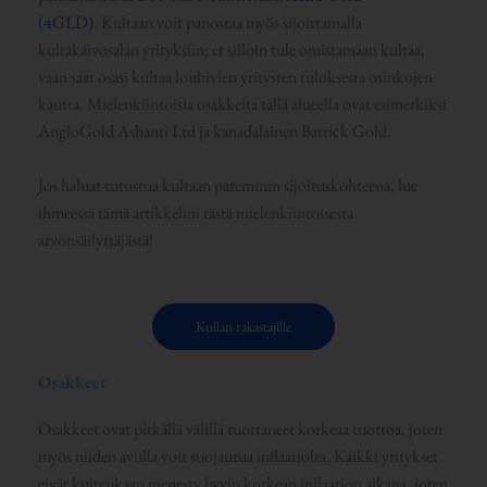
(4GLD).
Kultaan voit panostaa myös sijoittamalla
kultakaivosalan yrityksiin; et silloin tule omistamaan kultaa,
vaan saat osasi kultaa louhivien yritysten tuloksesta osinkojen
kautta. Mielenkiintoisia osakkeita tällä alueella ovat esimerkiksi
AngloGold Ashanti Ltd ja kanadalainen Barrick Gold.
Jos haluat tutustua kultaan paremmin sijoituskohteena, lue
ihmeessä tämä artikkelini tästä mielenkiintoisesta
arvonsäilyttäjästä!
Kullan rakastajille
Osakkeet
Osakkeet ovat pitkällä välillä tuottaneet korkeaa tuottoa, joten
myös niiden avulla voit suojautua inflaatiolta. Kaikki yritykset
eivät kuitenkaan menesty hyvin korkean inflaation aikana, joten