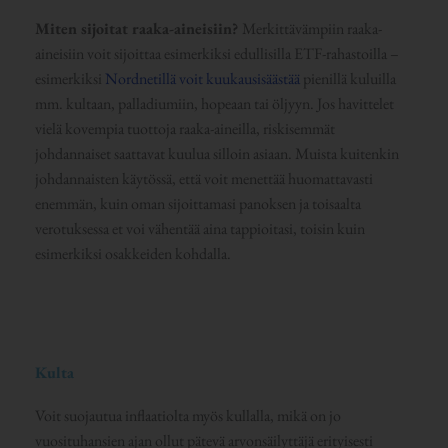
Miten sijoitat raaka-aineisiin?
Merkittävämpiin raaka-
aineisiin voit sijoittaa esimerkiksi edullisilla ETF-rahastoilla –
esimerkiksi
Nordnetillä voit kuukausisäästää
pienillä kuluilla
mm. kultaan, palladiumiin, hopeaan tai öljyyn. Jos havittelet
vielä kovempia tuottoja raaka-aineilla, riskisemmät
johdannaiset saattavat kuulua silloin asiaan. Muista kuitenkin
johdannaisten käytössä, että voit menettää huomattavasti
enemmän, kuin oman sijoittamasi panoksen ja toisaalta
verotuksessa et voi vähentää aina tappioitasi, toisin kuin
esimerkiksi osakkeiden kohdalla.
Kulta
Voit suojautua inflaatiolta myös kullalla, mikä on jo
vuosituhansien ajan ollut pätevä arvonsäilyttäjä erityisesti