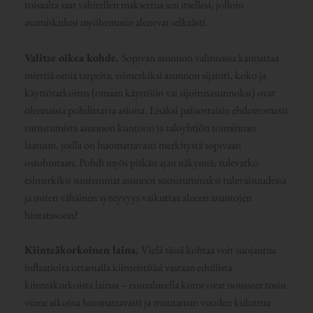
toisaalta saat vähitellen maksettua sen itsellesi, jolloin
asumiskulusi myöhemmin alenevat selkeästi.
Valitse oikea kohde.
Sopivan asunnon valinnassa kannattaa
miettiä omia tarpeita; esimerkiksi asunnon sijainti, koko ja
käyttötarkoitus (omaan käyttöön vai sijoitusasunnoksi) ovat
olennaisia pohdittavia asioita. Lisäksi painottaisin ehdottomasti
tutustumista asunnon kuntoon ja taloyhtiön toiminnan
laatuun, joilla on huomattavasti merkitystä sopivaan
ostohintaan. Pohdi myös pitkän ajan näkymiä; tulevatko
esimerkiksi suuremmat asunnot suositummaksi tulevaisuudessa
ja miten vähäinen syntyvyys vaikuttaa alueen asuntojen
hintatasoon?
Kiinteäkorkoinen laina.
Vielä tässä kohtaa voit suojautua
inflaatiolta ottamalla kiinteistöäsi vastaan edullista
kiinteäkorkoista lainaa – euroalueella korot ovat nousseet tosin
viime aikoina huomattavasti ja muutaman vuoden kuluttua