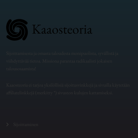
Sijoittamisesta ja omasta taloudesta monipuolista, syvällistä ja
viihdyttävää tietoa. Missiona parantaa radikaalisti jokaisen
talousosaamista!
Kaaosteoria ei tarjoa yksilöllisiä sijoitusvinkkejä ja sivuilla käytetään
affiliatelinkkejä (merkitty *) sivuston kulujen kattamiseksi.
Sijoittaminen