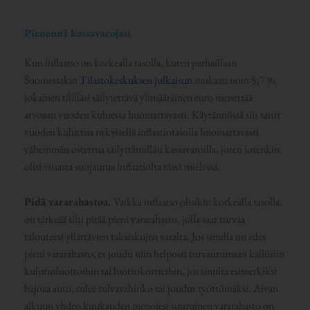
Pienennä kassavarojasi
Kun inflaatio on korkealla tasolla, kuten parhaillaan
Suomessakin
Tilastokeskuksen julkaisun
mukaan noin 5,7 %,
jokainen tililläsi säilytettävä ylimääräinen euro menettää
arvoaan vuoden kuluessa huomattavasti. Käytännössä siis saisit
vuoden kuluttua nykyisellä inflaatiotasolla huomattavasti
vähemmän ostettua säilyttämilläsi kassavaroilla, joten jotenkin
olisi viisasta suojautua inflaatiolta tässä mielessä.
Pidä vararahastoa.
Vaikka inflaatio olisikin korkealla tasolla,
on tärkeää silti pitää pieni vararahasto, jolla saat turvaa
talouteesi yllättävien takaiskujen varalta. Jos sinulla on edes
pieni vararahasto, et joudu niin helposti turvautumaan kalliisiin
kulutusluottoihin tai luottokortteihin, jos sinulta esimerkiksi
hajoaa auto, tulee tulvavahinko tai joudut työttömäksi. Aivan
alkuun yhden kuukauden menojesi suuruinen vararahasto on