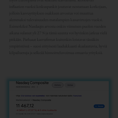
inflaation vuoksi keskuspankit joutuvat nostamaan korkojaan,
jolloin kasvuyrityksen osakkeen arvostus voi muuttua
alemmaksi tulevaisuuden matalampien kassavirtojen vuoksi.
Esimerkiksi Nasdaqin arvosta onkin viimeisen puolen vuoden
aikana sulanut yli 27 % ja tämä suunta voi hyvinkin jatkua vielä
pitkään. Parhaaat kasvufirmat kuitenkin loistavat tässäkin
ympäristössä – suosi erityisesti laadukkaasti skaalautuvia, hyviä
kilpailuetuja ja selkeää hinnoitteluvoimaa omaavia yrityksiä.