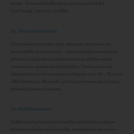
tahtiin. Testausmahdollisuuksia tarjoavat esimerkiksi
UserTesting, UserLytics ja
uTest.
28. Virtuaaliassistentti
Virtuaaliassistentti tekee etänä oikeastaan sitä samaa kuin
paikan päällä oleva assistentti – auttaa yrittäjää monenlaisissa
tehtävissä kirjanpidosta markkinointiin ja sähköposteihin
vastaamisista tapaamisten järjestelyihin. Freelancerina voit
laskuttaa tästä työstä osaamisestasi riippuen noin 30 – 70 euron
välillä Suomessa, ulkomaille palvelua tarjotessasi saatat joutua
tinkimään hieman hinnoista.
29. Sisällöntuotanto
Sisällöntuottaja kirjoittaa esimerkiksi artikkeleita asiakkaan
haluamista aiheista verkkosivuille, uutiskirjeisiin tai someen.