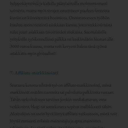
helppokäyttöisiä ja kaikilla päätelaitteilla moitteettomasti
toimivia, mutta myös sivujen esteettiseen puoleen fonteista
kuviin on kiinnitettävä huomiota. Onnistuneeseen työhön
kuuluu suora viestintä asiakkaan kanssa, jotta verkkosivuista
tulee juuri asiakkaan tavoitteiden mukaisia. Suomalaisille
yrityksille työskennellessä palkka on keskimäärin hieman alle
3000 euroa kuussa, mutta voit kevyesti hakea tässä työssä
asiakkaita myös globaalisti!
7. Affiliate-markkinointi
Seuraava kotona tehtävä työ on affiliate-markkinointi, missä
markkinoit muiden tuotteita tai palveluita palkkioita vastaan.
Tähän tarkoitukseen tarvitset jonkin mediakanavan; oma
verkkosivu, blogi tai somekanava sopivat mallikkaasti tähän.
Aloittelijan on usein hyvä liittyä affiliate-verkostoon, mistä voit
löytää runsaasti erilaisia mainostajia ja apua mainosten
tekemiseen. Jos tämä vaihtoehto kiinnostaa, suosittelen