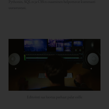
Pythonin, SQL:n ja CSS:n osaaminen helpottavat kummasti
uurastustasi.
Editointi saa luotua parhaat palat esille