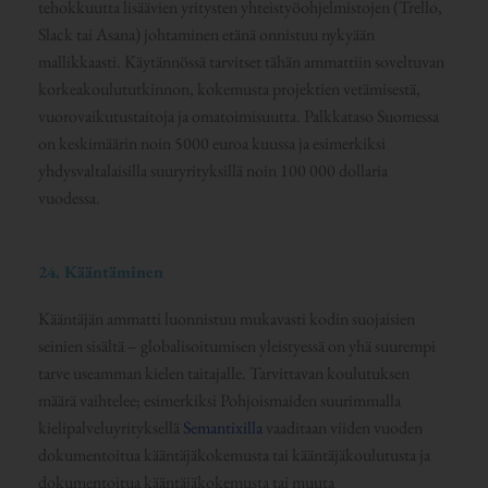
tehokkuutta lisäävien yritysten yhteistyöohjelmistojen (Trello,
Slack tai Asana) johtaminen etänä onnistuu nykyään
mallikkaasti. Käytännössä tarvitset tähän ammattiin soveltuvan
korkeakoulututkinnon, kokemusta projektien vetämisestä,
vuorovaikutustaitoja ja omatoimisuutta. Palkkataso Suomessa
on keskimäärin noin 5000 euroa kuussa ja esimerkiksi
yhdysvaltalaisilla suuryrityksillä noin 100 000 dollaria
vuodessa.
24. Kääntäminen
Kääntäjän ammatti luonnistuu mukavasti kodin suojaisien
seinien sisältä – globalisoitumisen yleistyessä on yhä suurempi
tarve useamman kielen taitajalle. Tarvittavan koulutuksen
määrä vaihtelee; esimerkiksi Pohjoismaiden suurimmalla
kielipalveluyrityksellä
Semantixilla
vaaditaan viiden vuoden
dokumentoitua kääntäjäkokemusta tai kääntäjäkoulutusta ja
dokumentoitua kääntäjäkokemusta tai muuta