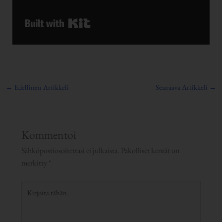
Built with Kit
←
Edellinen Artikkeli
Seuraava Artikkeli
→
Kommentoi
Sähköpostiosoitettasi ei julkaista.
Pakolliset kentät on
merkitty
*
Kirjoita
tähän..