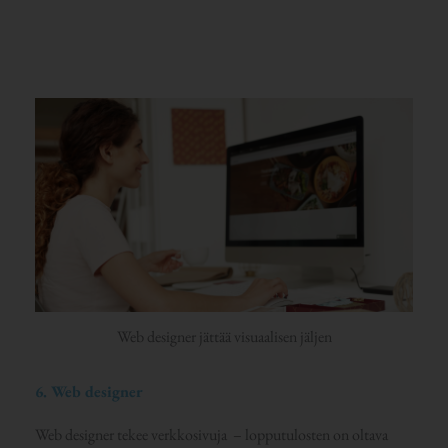
Web designer jättää visuaalisen jäljen
6. Web designer
Web designer tekee verkkosivuja – lopputulosten on oltava