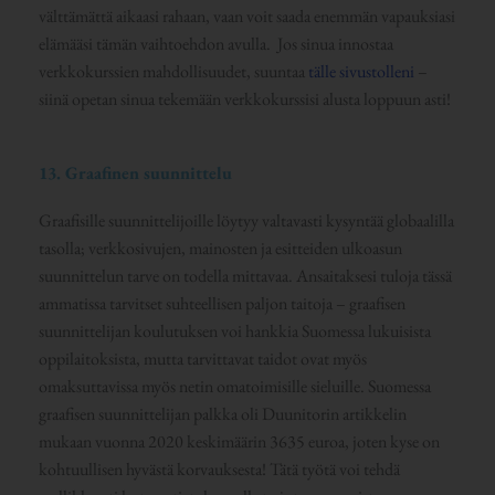
välttämättä aikaasi rahaan, vaan voit saada enemmän vapauksiasi
elämääsi tämän vaihtoehdon avulla. Jos sinua innostaa
verkkokurssien mahdollisuudet, suuntaa
tälle sivustolleni
–
siinä opetan sinua tekemään verkkokurssisi alusta loppuun asti!
13. Graafinen suunnittelu
Graafisille suunnittelijoille löytyy valtavasti kysyntää globaalilla
tasolla; verkkosivujen, mainosten ja esitteiden ulkoasun
suunnittelun tarve on todella mittavaa. Ansaitaksesi tuloja tässä
ammatissa tarvitset suhteellisen paljon taitoja – graafisen
suunnittelijan koulutuksen voi hankkia Suomessa lukuisista
oppilaitoksista, mutta tarvittavat taidot ovat myös
omaksuttavissa myös netin omatoimisille sieluille. Suomessa
graafisen suunnittelijan palkka oli Duunitorin artikkelin
mukaan vuonna 2020 keskimäärin 3635 euroa, joten kyse on
kohtuullisen hyvästä korvauksesta! Tätä työtä voi tehdä