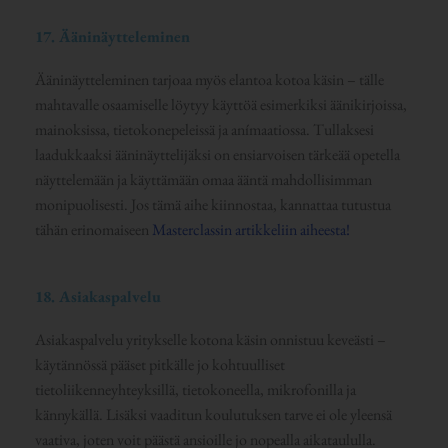
17. Ääninäytteleminen
Ääninäytteleminen tarjoaa myös elantoa kotoa käsin – tälle
mahtavalle osaamiselle löytyy käyttöä esimerkiksi äänikirjoissa,
mainoksissa, tietokonepeleissä ja anímaatiossa. Tullaksesi
laadukkaaksi ääninäyttelijäksi on ensiarvoisen tärkeää opetella
näyttelemään ja käyttämään omaa ääntä mahdollisimman
monipuolisesti. Jos tämä aihe kiinnostaa, kannattaa tutustua
tähän erinomaiseen
Masterclassin artikkeliin aiheesta!
18. Asiakaspalvelu
Asiakaspalvelu yritykselle kotona käsin onnistuu keveästi –
käytännössä pääset pitkälle jo kohtuulliset
tietoliikenneyhteyksillä, tietokoneella, mikrofonilla ja
kännykällä. Lisäksi vaaditun koulutuksen tarve ei ole yleensä
vaativa, joten voit päästä ansioille jo nopealla aikataululla.