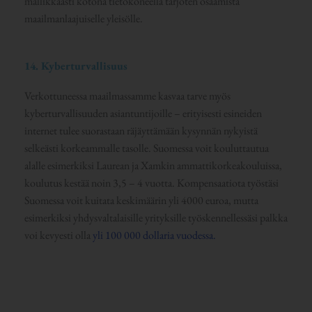
mallikkaasti kotona tietokoneella tarjoten osaamista
maailmanlaajuiselle yleisölle.
14. Kyberturvallisuus
Verkottuneessa maailmassamme kasvaa tarve myös
kyberturvallisuuden asiantuntijoille – erityisesti esineiden
internet tulee suorastaan räjäyttämään kysynnän nykyistä
selkeästi korkeammalle tasolle. Suomessa voit kouluttautua
alalle esimerkiksi Laurean ja Xamkin ammattikorkeakouluissa,
koulutus kestää noin 3,5 – 4 vuotta. Kompensaatiota työstäsi
Suomessa voit kuitata keskimäärin yli 4000 euroa, mutta
esimerkiksi yhdysvaltalaisille yrityksille työskennellessäsi palkka
voi kevyesti olla
yli 100 000 dollaria vuodessa.