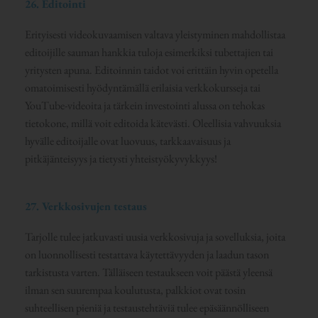
26. Editointi
Erityisesti videokuvaamisen valtava yleistyminen mahdollistaa
editoijille sauman hankkia tuloja esimerkiksi tubettajien tai
yritysten apuna. Editoinnin taidot voi erittäin hyvin opetella
omatoimisesti hyödyntämällä erilaisia verkkokursseja tai
YouTube-videoita ja tärkein investointi alussa on tehokas
tietokone, millä voit editoida kätevästi. Oleellisia vahvuuksia
hyvälle editoijalle ovat luovuus, tarkkaavaisuus ja
pitkäjänteisyys ja tietysti yhteistyökyvykkyys!
27. Verkkosivujen testaus
Tarjolle tulee jatkuvasti uusia verkkosivuja ja sovelluksia, joita
on luonnollisesti testattava käytettävyyden ja laadun tason
tarkistusta varten. Tälläiseen testaukseen voit päästä yleensä
ilman sen suurempaa koulutusta, palkkiot ovat tosin
suhteellisen pieniä ja testaustehtäviä tulee epäsäännölliseen