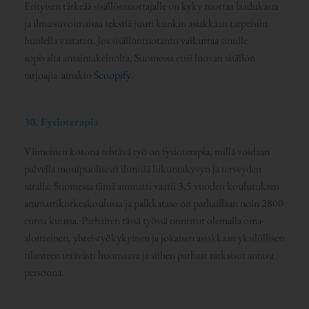
Erityisen tärkeää sisällöntuottajalle on kyky tuottaa laadukasta
ja ilmaisuvoimaisaa tekstiä juuri kunkin asiakkaan tarpeisiin
huolella vastaten. Jos sisällöntuotanto vaikuttaa sinulle
sopivalta ansaintakeinolta, Suomessa etsii luovan sisällön
tarjoajia ainakin
Scoopify
.
30. Fysioterapia
Viimeinen kotona tehtävä työ on fysioterapia, millä voidaan
palvella monipuolisesti ihmisiä liikuntakyvyn ja terveyden
saralla. Suomessa tämä ammatti vaatii 3,5 vuoden koulutuksen
ammattikorkeakoulussa ja palkkataso on parhaillaan noin 2800
euroa kuussa. Parhaiten tässä työssä onnistut olemalla oma-
aloitteinen, yhteistyökykyinen ja jokaisen asiakkaan yksilöllisen
tilanteen terävästi huomaava ja siihen parhaat ratkaisut antava
persoona.