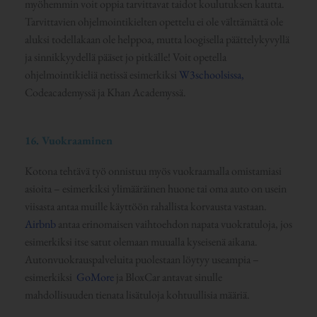
myöhemmin voit oppia tarvittavat taidot koulutuksen kautta.
Tarvittavien ohjelmointikielten opettelu ei ole välttämättä ole
aluksi todellakaan ole helppoa, mutta loogisella päättelykyvyllä
ja sinnikkyydellä pääset jo pitkälle! Voit opetella
ohjelmointikieliä netissä esimerkiksi
W3schoolsissa,
Codeacademyssä ja Khan Academyssä.
16. Vuokraaminen
Kotona tehtävä työ onnistuu myös vuokraamalla omistamiasi
asioita – esimerkiksi ylimääräinen huone tai oma auto on usein
viisasta antaa muille käyttöön rahallista korvausta vastaan.
Airbnb
antaa erinomaisen vaihtoehdon napata vuokratuloja, jos
esimerkiksi itse satut olemaan muualla kyseisenä aikana.
Autonvuokrauspalveluita puolestaan löytyy useampia –
esimerkiksi
GoMore
ja BloxCar antavat sinulle
mahdollisuuden tienata lisätuloja kohtuullisia määriä.