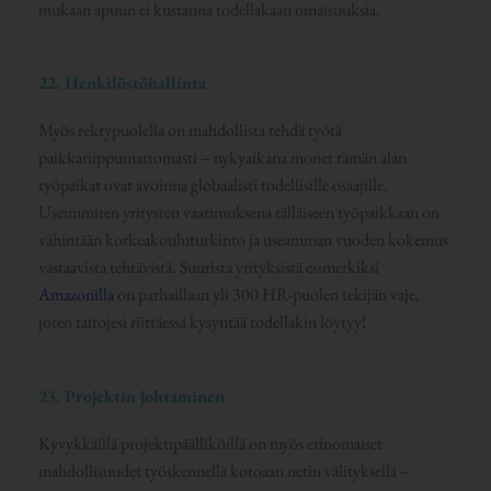
mukaan apuun ei kustanna todellakaan omaisuuksia.
22. Henkilöstöhallinta
Myös rekrypuolella on mahdollista tehdä työtä
paikkariippumattomasti – nykyaikana monet tämän alan
työpaikat ovat avoinna globaalisti todellisille osaajille.
Useimmiten yritysten vaatimuksena tälläiseen työpaikkaan on
vähintään korkeakoulututkinto ja useamman vuoden kokemus
vastaavista tehtävistä. Suurista yrityksistä esimerkiksi
Amazonilla
on parhaillaan yli 300 HR-puolen tekijän vaje,
joten taitojesi riittäessä kysyntää todellakin löytyy!
23. Projektin johtaminen
Kyvykkäillä projektipäälliköillä on myös erinomaiset
mahdollisuudet työskennellä kotoaan netin välityksellä –