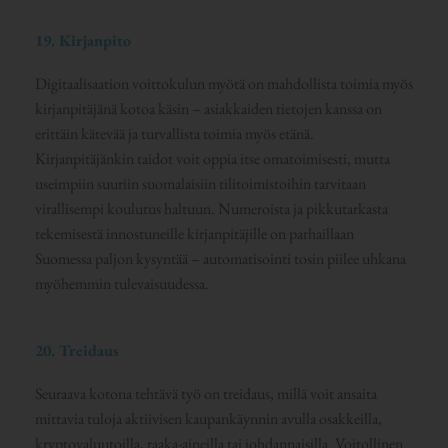
19. Kirjanpito
Digitaalisaation voittokulun myötä on mahdollista toimia myös
kirjanpitäjänä kotoa käsin – asiakkaiden tietojen kanssa on
erittäin kätevää ja turvallista toimia myös etänä.
Kirjanpitäjänkin taidot voit oppia itse omatoimisesti, mutta
useimpiin suuriin suomalaisiin tilitoimistoihin tarvitaan
virallisempi koulutus haltuun. Numeroista ja pikkutarkasta
tekemisestä innostuneille kirjanpitäjille on parhaillaan
Suomessa paljon kysyntää – automatisointi tosin piilee uhkana
myöhemmin tulevaisuudessa.
20. Treidaus
Seuraava kotona tehtävä työ on treidaus, millä voit ansaita
mittavia tuloja aktiivisen kaupankäynnin avulla osakkeilla,
kryptovaluutoilla, raaka-aineilla tai johdannaisilla. Voitollinen