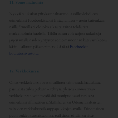
11. Some-mainonta
Nykyään lukuisat yritykset haluavat olla esille yleisölleen
esimerkiksi Facebookissa tai Instagramissa – usein kuitenkaan
näillä firmoilla ei ole joko aikaa tai taitoa tehdä tätä
markkinointia huolella. Tähän asiaan voit tarjota ratkaisuja
järjestämällä näiden yritysten some-mainonnan kätevästi kotoa
käsin – alkuun pääset esimerkiksi tästä
Facebookin
koulutussivustolta.
12. Verkkokurssi
Omat verkkokurssit ovat oivallinen keino saada laadukasta
passiivista tuloa pitkään – tehtyäsi yleisöä kiinnostavan
verkkokurssin voit myydä sitä monipuolisesti verkossa
esimerkiksi affiliaattien ja Skillsharen tai Udemyn kaltaisten
valtavien verkkokurssikauppapaikkojen avulla. Erinomainen
puoli verkkokursseissa on se, että sinun ei näin tarvitse