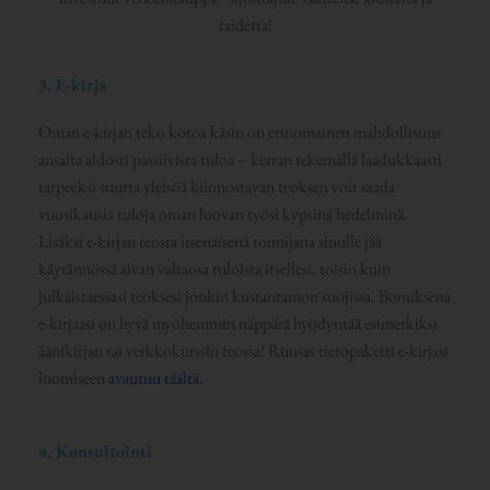
taidetta!
3. E-kirja
Oman e-kirjan teko kotoa käsin on erinomainen mahdollisuus
ansaita aidosti passiivista tuloa – kerran tekemällä laadukkaasti
tarpeeksi suurta yleisöä kiinnostavan teoksen voit saada
vuosikausia tuloja oman luovan työsi kypsinä hedelminä.
Lisäksi e-kirjan teosta itsenäisenä toimijana sinulle jää
käytännössä aivan valtaosa tuloista itsellesi, toisin kuin
julkaistaessasi teoksesi jonkin kustantamon suojissa. Bonuksena
e-kirjaasi on hyvä myöhemmin näppärä hyödyntää esimerkiksi
äänikirjan tai verkkokurssin teossa! Runsas tietopaketti e-kirjasi
luomiseen
avautuu täältä.
4. Konsultointi