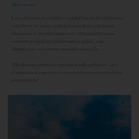
Yhteenveto
Kotoa käsin on siis todellakin mahdollista tehdä erilaisia töitä –
eroja löytyy erityisesti vaaditun koulutuksen määrässä ja
tulotasossa. Ei siis enää onneksi ole välttämätöntä mennä
erityiseen työpaikkaan pitkän matkan päähän, vaan
elämänlaatua voi kohentaa tietoisilla valinnoilla.
Mikä kotona tehtävä työ maistuisi sinulle parhaiten? Laita
kommenttia ja voit myös kysyä, mitä ikinä mieleesi juolahtaa
asian tiimoilta!