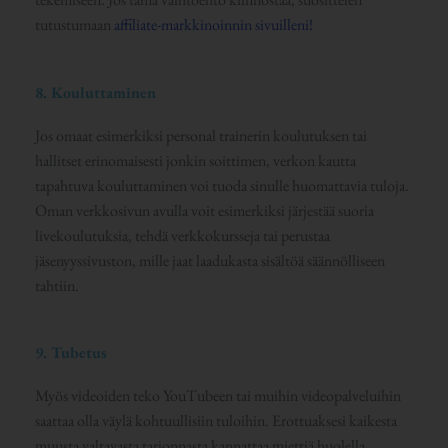
tutustumaan
affiliate-markkinoinnin sivuilleni!
8. Kouluttaminen
Jos omaat esimerkiksi personal trainerin koulutuksen tai
hallitset erinomaisesti jonkin soittimen, verkon kautta
tapahtuva kouluttaminen voi tuoda sinulle huomattavia tuloja.
Oman verkkosivun avulla voit esimerkiksi järjestää suoria
livekoulutuksia, tehdä verkkokursseja tai perustaa
jäsenyyssivuston, mille jaat laadukasta sisältöä säännölliseen
tahtiin.
9. Tubetus
Myös videoiden teko YouTubeen tai muihin videopalveluihin
saattaa olla väylä kohtuullisiin tuloihin. Erottuaksesi kaikesta
muusta valtavasta tarjonnasta kannattaa miettiä huolella