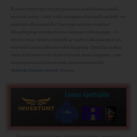
Kotona tehtävä työ dropshippauksessa mahdollistaa todella
messevät ansiot – tässä verkkokauppamallissa pelikenttänäsi voi
nimittäin olla esimerkiksi Eurooppa tai koko maailma!
Dropshipping on helpoin keino aloittaa verkkokauppa – et
tarvitse omaa varastoa tuotteille ja vaadittu alkupääoma ei ole
niin suuri kuin tavallisessa verkkokaupassa. Opettelua ja aikaa
tämä väylä tienata toki vaatii erityisesti alussa reippaasti – saat
dropshippaukseesi keveämmän startin tutustumalla
yksityiskohtaiseen sivuuni
aiheesta.
Investunt verkkokauppa - sijoittajille vaatteita, asusteita ja