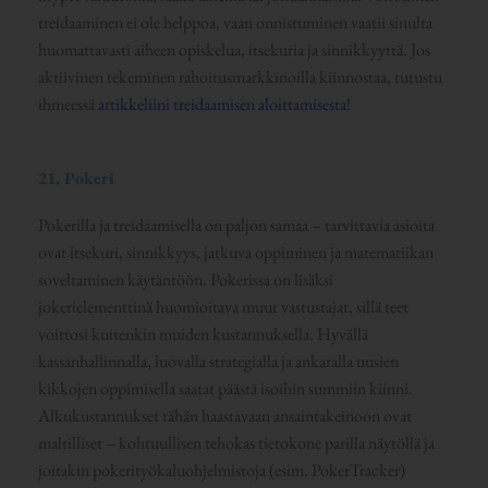
treidaaminen ei ole helppoa, vaan onnistuminen vaatii sinulta
huomattavasti aiheen opiskelua, itsekuria ja sinnikkyyttä. Jos
aktiivinen tekeminen rahoitusmarkkinoilla kiinnostaa, tutustu
ihmeessä
artikkeliini treidaamisen aloittamisesta!
21. Pokeri
Pokerilla ja treidaamisella on paljon samaa – tarvittavia asioita
ovat itsekuri, sinnikkyys, jatkuva oppiminen ja matematiikan
soveltaminen käytäntöön. Pokerissa on lisäksi
jokerielementtinä huomioitava muut vastustajat, sillä teet
voittosi kuitenkin muiden kustannuksella. Hyvällä
kassanhallinnalla, luovalla strategialla ja ankaralla uusien
kikkojen oppimisella saatat päästä isoihin summiin kiinni.
Alkukustannukset tähän haastavaan ansaintakeinoon ovat
maltilliset – kohtuullisen tehokas tietokone parilla näytöllä ja
joitakin pokerityökaluohjelmistoja (esim. PokerTracker)