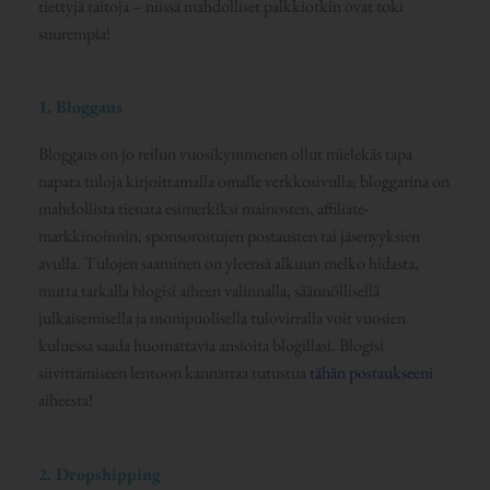
tiettyjä taitoja – niissä mahdolliset palkkiotkin ovat toki
suurempia!
1. Bloggaus
Bloggaus on jo reilun vuosikymmenen ollut mielekäs tapa
napata tuloja kirjoittamalla omalle verkkosivulla; bloggarina on
mahdollista tienata esimerkiksi mainosten, affiliate-
markkinoinnin, sponsoroitujen postausten tai jäsenyyksien
avulla. Tulojen saaminen on yleensä alkuun melko hidasta,
mutta tarkalla blogisi aiheen valinnalla, säännöllisellä
julkaisemisella ja monipuolisella tulovirralla voit vuosien
kuluessa saada huomattavia ansioita blogillasi. Blogisi
siivittämiseen lentoon kannattaa tutustua
tähän postaukseeni
aiheesta!
2. Dropshipping