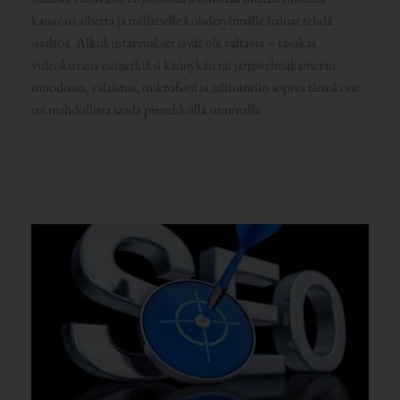
kanavasi aihetta ja millaiselle kohderyhmälle haluat tehdä
sisältöä. Alkukustannukset eivät ole valtavia – tasokas
videokuvaus esimerkiksi kännykän tai järjestelmäkameran
muodossa, valaistus, mikrofoni ja editointiin sopiva tietokone
on mahdollista saada pienehköllä summalla.