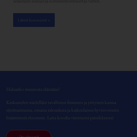
selaimeen seuraavaa kommentointikertaa varten.
Haluatko muutosta elämääsi?
Keskustelen mielelläni tavallisten ihmisten ja yritysten kanssa
sijoittamisesta, omasta taloudesta ja kaikenlaisen hyvinvoinnin
lisäämisestä eloomme. Laita koodia viereisestä painikkeesta!
Ota yhteyttä!