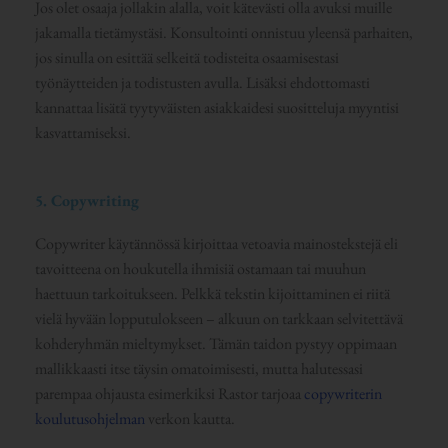
Jos olet osaaja jollakin alalla, voit kätevästi olla avuksi muille
jakamalla tietämystäsi. Konsultointi onnistuu yleensä parhaiten,
jos sinulla on esittää selkeitä todisteita osaamisestasi
työnäytteiden ja todistusten avulla. Lisäksi ehdottomasti
kannattaa lisätä tyytyväisten asiakkaidesi suositteluja myyntisi
kasvattamiseksi.
5. Copywriting
Copywriter käytännössä kirjoittaa vetoavia mainostekstejä eli
tavoitteena on houkutella ihmisiä ostamaan tai muuhun
haettuun tarkoitukseen. Pelkkä tekstin kijoittaminen ei riitä
vielä hyvään lopputulokseen – alkuun on tarkkaan selvitettävä
kohderyhmän mieltymykset. Tämän taidon pystyy oppimaan
mallikkaasti itse täysin omatoimisesti, mutta halutessasi
parempaa ohjausta esimerkiksi Rastor tarjoaa
copywriterin
koulutusohjelman
verkon kautta.