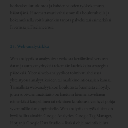
korkeakoulututkintoa ja kahden vuoden työkokemusta
kääntäjänä. Huomattavasti vähäisemmällä koulutuksella ja
kokemuksella voit kuitenkin tarjota palveluitasi esimerkiksi
Fiverrissä ja Freelancerissa.
25. Web-analytiikka
Web-analyytikot analysoivat verkosta keräämänsä verkosta
datan ja auttavat yrityksiä tekemään laadukkaita strategisia
päätöksiä. Yleensä web-analyytikot toimivat läheisessä
yhteistyössä analyytikoiden tai markkinointiosaajien kanssa.
Täsmällistä web-analyytikon koulutusta Suomesta ei löydy,
joten sopiva ammattitaito on haettava hieman soveltaen;
esimerkiksi kaupallinen tai tekninen koulutus ovat hyvä pohja
syvemmälle alan oppimiselle. Web-analytiikan työkaluista on
hyvä hallita ainakin Google Analytics, Google Tag Manager,
Hotjar ja Google Data Studio – lisäksi ohjelmointikielistä