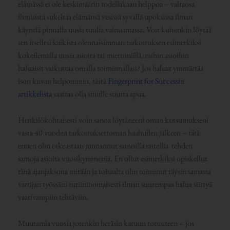
elämässä ei ole keskimäärin todellakaan helppoa – valtaosa
ihmisistä sukeltaa elämänsä vesissä syvällä upoksissa ilman
käyntiä pinnalla uusia tuulia vainuamassa. Voit kuitenkin löytää
sen itsellesi kaikista olennaisimman tarkoituksen esimerkiksi
kokeilemalla uusia asioita tai miettimällä, mihin asioihin
haluaisit vaikuttaa omalla toiminnallasi? Jos haluat ymmärtää
ison kuvan helpommin, tästä
Fingerprint for Successin
artikkelista
saattaa olla sinulle suurta apua.
Henkilökohtaisesti voin sanoa löytäneeni oman kutsumukseni
vasta 40 vuoden tarkoituksettoman haahuilen jälkeen – tätä
ennen olin oikeastaan junnannut samoilla raiteilla tehden
samoja asioita vuosikymmeniä. En ollut esimerkiksi opiskellut
tänä ajanjaksona mitään ja toisaalta olin toiminut täysin samassa
vartijan työssäni rutiininomaisesti ilman suurempaa halua siirtyä
vaativampiin tehtäviin.
Muutamia vuosia jotenkin heräsin karuun totuuteen – jos