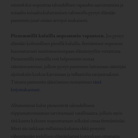
esimerkiksi nopeuttaa taloudellisen vapauden saavuttamista ja
toisaalta toisaalta kuluttamisen valinnoilla pystyt elämään
paremmin juuri omien arvojesi mukaisesti.
Pienemmillä kuluilla nopeammin vapauteen.
Jos pystyt
elämään kohtuullisen pienillä kuluilla, firettämisesi nopeutuu
huomattavasti suurimenoisempaan elämäntyyliin verrattuna.
Pienemmillä menoilla voit helpommin nostaa
säästämisastettasi, jolloin pystyt paremmin laittamaan säästöjäsi
sijoituksiin korkoa kasvamaan ja inflaatiolta suojautuaksesi.
Tutustu paremmin säästöasteen nostamiseen
tästä
kirjoituksestani.
Alhaisemmat kulut pienentävät taloudelliseen
riippumattomuuteen tarvitsemaasi varallisuutta, jolloin myös
tätä kautta kykenet nopeuttamaan selkeästi omaa firettämistäsi.
Mieti siis tarkkaan millaisista kuluista ehkä pystyisit
vähentämään todellisen elämänlaatusi kuitenkaan ottamatta