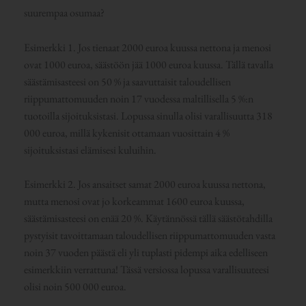
suurempaa osumaa?
Esimerkki 1. Jos tienaat 2000 euroa kuussa nettona ja menosi
ovat 1000 euroa, säästöön jää 1000 euroa kuussa. Tällä tavalla
säästämisasteesi on 50 % ja saavuttaisit taloudellisen
riippumattomuuden noin 17 vuodessa maltillisella 5 %:n
tuotoilla sijoituksistasi. Lopussa sinulla olisi varallisuutta 318
000 euroa, millä kykenisit ottamaan vuosittain 4 %
sijoituksistasi elämisesi kuluihin.
Esimerkki 2. Jos ansaitset samat 2000 euroa kuussa nettona,
mutta menosi ovat jo korkeammat 1600 euroa kuussa,
säästämisasteesi on enää 20 %. Käytännössä tällä säästötahdilla
pystyisit tavoittamaan taloudellisen riippumattomuuden vasta
noin 37 vuoden päästä eli yli tuplasti pidempi aika edelliseen
esimerkkiin verrattuna! Tässä versiossa lopussa varallisuuteesi
olisi noin 500 000 euroa.