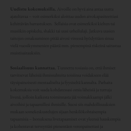
Uudistu kokemuksilla.
Aivoille on hyvä aina antaa uutta
ajateltavaa – voit esimerkiksi aloittaa uuden aivokapasiteettiasi
kehittävän harrastuksen. Sellaisia ovat esimerkiksi kielten tai
musiikin opiskelu, shakki tai uusi urheilulaji. Jatkuva uusien
taitojen omaksuminen pitää aivosi vireessä hyödyttäen sinua
vielä vuosikymmenien päästä mm. pienempinä riskeinä sairastua
muistisairauksiin.
Sosiaalisuus kannattaa.
Tunnettu tosiasia on, että ihmiset
tarvitsevat läheisiä ihmissuhteita toisiinsa voidakseen elää
täysipainoisesti mentaaliselta ja fyysiseltä kannalta. Parhaita
kokemuksia voit saada kohdatessasi omia läheisiä ja tuttuja
livenä, jolloin kaikesta toiminnasta jää voimakkaampi jälki
aivoihisi ja tapaamillesi ihmisille. Suosi siis mahdollisuuksien
mukaan somekeskustelujen sijaan henkilökohtaisempia
tapaamisia – bonuksena livetapaamiset ovat yleensä hauskempia
ja kohentavat terveyttäsi pienentäen verenpainettasi ja