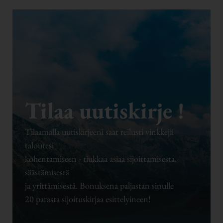
Tilaa uutiskirje !
Tilaamalla uutiskirjeeni saat reilusti vinkkejä
taloutesi
kohentamiseen - tiukkaa asiaa sijoittamisesta,
säästämisestä
ja yrittämisestä. Bonuksena paljastan sinulle
20 parasta sijoituskirjaa esittelyineen!