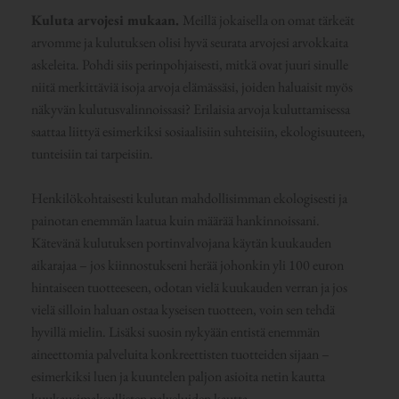
Kuluta arvojesi mukaan.
Meillä jokaisella on omat tärkeät
arvomme ja kulutuksen olisi hyvä seurata arvojesi arvokkaita
askeleita. Pohdi siis perinpohjaisesti, mitkä ovat juuri sinulle
niitä merkittäviä isoja arvoja elämässäsi, joiden haluaisit myös
näkyvän kulutusvalinnoissasi? Erilaisia arvoja kuluttamisessa
saattaa liittyä esimerkiksi sosiaalisiin suhteisiin, ekologisuuteen,
tunteisiin tai tarpeisiin.
Henkilökohtaisesti kulutan mahdollisimman ekologisesti ja
painotan enemmän laatua kuin määrää hankinnoissani.
Kätevänä kulutuksen portinvalvojana käytän kuukauden
aikarajaa – jos kiinnostukseni herää johonkin yli 100 euron
hintaiseen tuotteeseen, odotan vielä kuukauden verran ja jos
vielä silloin haluan ostaa kyseisen tuotteen, voin sen tehdä
hyvillä mielin. Lisäksi suosin nykyään entistä enemmän
aineettomia palveluita konkreettisten tuotteiden sijaan –
esimerkiksi luen ja kuuntelen paljon asioita netin kautta
kuukausimaksullisten palveluiden kautta.