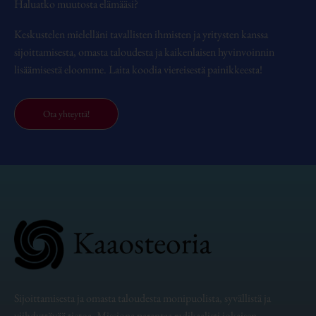
Haluatko muutosta elämääsi?
Keskustelen mielelläni tavallisten ihmisten ja yritysten kanssa
sijoittamisesta, omasta taloudesta ja kaikenlaisen hyvinvoinnin
lisäämisestä eloomme. Laita koodia viereisestä painikkeesta!
Ota yhteyttä!
Sijoittamisesta ja omasta taloudesta monipuolista, syvällistä ja
viihdyttävää tietoa. Missiona parantaa radikaalisti jokaisen