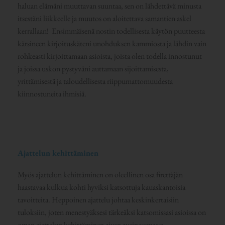
haluan elämäni muuttavan suuntaa, sen on lähdettävä minusta
itsestäni liikkeelle ja muutos on aloitettava samantien askel
kerrallaan! Ensimmäisenä nostin todellisesta käytön puutteesta
kärsineen kirjoituskäteni unohduksen kammiosta ja lähdin vain
rohkeasti kirjoittamaan asioista, joista olen todella innostunut
ja joissa uskon pystyväni auttamaan sijoittamisesta,
yrittämisestä ja taloudellisesta riippumattomuudesta
kiinnostuneita ihmisiä.
Ajattelun kehittäminen
Myös ajattelun kehittäminen on oleellinen osa firettäjän
haastavaa kulkua kohti hyviksi katsottuja kauaskantoisia
tavoitteita. Heppoinen ajattelu johtaa keskinkertaisiin
tuloksiin, joten menestyäksesi tärkeäksi katsomissasi asioissa on
oman ajattelun kehittäminen aivan avainasemassa.