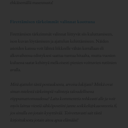
ehkäisemällä masennusta!
Firettämisen tärkeimmät valinnat koottuna
Firettämisen tärkeimmät valinnat liittyvät siis kuluttamiseen,
ison kuvan löytämiseen ja ajattelun kehittämiseen. Näiden
asioiden kanssa voit lähteä liikkeelle vähän kerrallaan eli
alkuvaiheessa edistyksesi saattaa tuntua hitaalta, mutta vuosien
kuluessa saatat kehittyä melkoisesti pienien voittavien rutiinien
avulla.
Mitä ajattelet tästä postauksesta, arvoisa lukijani? Mitkä ovat
sinun mielestä tärkeimpiä valintoja taloudellisessa
riippumattomuudessa? Laita kommenttia rohkeasti alle ja voit
myös laittaa viestiä sähköpostiini janne.soikkeli@kaaosteoria.fi,
jos sinulla on jotain kysyttävää. Toivottavasti sait tästä
kirjoituksesta jotain aitoa apua elämääsi!