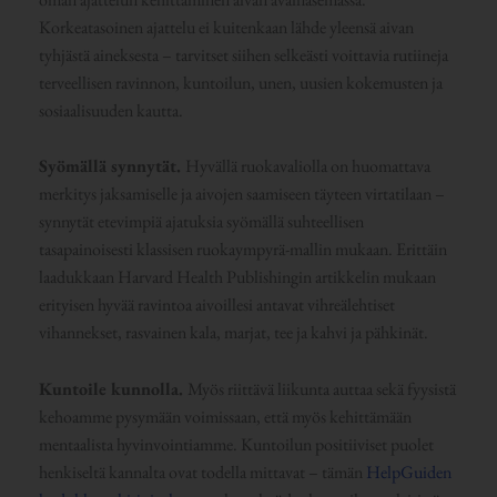
Korkeatasoinen ajattelu ei kuitenkaan lähde yleensä aivan
tyhjästä aineksesta – tarvitset siihen selkeästi voittavia rutiineja
terveellisen ravinnon, kuntoilun, unen, uusien kokemusten ja
sosiaalisuuden kautta.
Syömällä synnytät.
Hyvällä ruokavaliolla on huomattava
merkitys jaksamiselle ja aivojen saamiseen täyteen virtatilaan –
synnytät etevimpiä ajatuksia syömällä suhteellisen
tasapainoisesti klassisen ruokaympyrä-mallin mukaan. Erittäin
laadukkaan Harvard Health Publishingin artikkelin mukaan
erityisen hyvää ravintoa aivoillesi antavat vihreälehtiset
vihannekset, rasvainen kala, marjat, tee ja kahvi ja pähkinät.
Kuntoile kunnolla.
Myös riittävä liikunta auttaa sekä fyysistä
kehoamme pysymään voimissaan, että myös kehittämään
mentaalista hyvinvointiamme. Kuntoilun positiiviset puolet
henkiseltä kannalta ovat todella mittavat – tämän
HelpGuiden