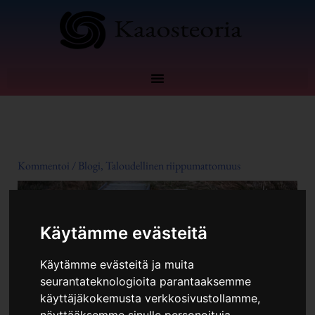
Siirry
sisältöön
Kommentoi
/
Blogi
,
Taloudellinen riippumattomuus
Käytämme evästeitä
Käytämme evästeitä ja muita
seurantateknologioita parantaaksemme
käyttäjäkokemusta verkkosivustollamme,