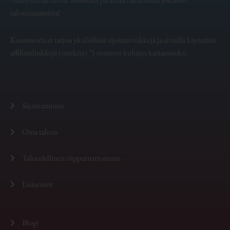
talousosaamista!
Kaaosteoria ei tarjoa yksilöllisiä sijoitusvinkkejä ja sivuilla käytetään
affiliatelinkkejä (merkitty *) sivuston kulujen kattamiseksi.
Sijoittaminen
Oma talous
Taloudellinen riippumattomuus
Lisäansiot
Blogi