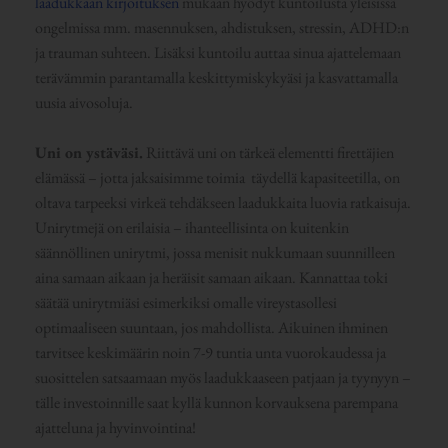
laadukkaan kirjoituksen
mukaan hyödyt kuntoilusta yleisissä
ongelmissa mm. masennuksen, ahdistuksen, stressin, ADHD:n
ja trauman suhteen. Lisäksi kuntoilu auttaa sinua ajattelemaan
terävämmin parantamalla keskittymiskykyäsi ja kasvattamalla
uusia aivosoluja.
Uni on ystäväsi.
Riittävä uni on tärkeä elementti firettäjien
elämässä – jotta jaksaisimme toimia täydellä kapasiteetilla, on
oltava tarpeeksi virkeä tehdäkseen laadukkaita luovia ratkaisuja.
Unirytmejä on erilaisia – ihanteellisinta on kuitenkin
säännöllinen unirytmi, jossa menisit nukkumaan suunnilleen
aina samaan aikaan ja heräisit samaan aikaan. Kannattaa toki
säätää unirytmiäsi esimerkiksi omalle vireystasollesi
optimaaliseen suuntaan, jos mahdollista. Aikuinen ihminen
tarvitsee keskimäärin noin 7-9 tuntia unta vuorokaudessa ja
suosittelen satsaamaan myös laadukkaaseen patjaan ja tyynyyn –
tälle investoinnille saat kyllä kunnon korvauksena parempana
ajatteluna ja hyvinvointina!