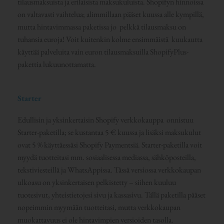
tilausmaksuista ja erilaisista maksukuluista. Shopifyn hinnoissa
on valtavasti vaihtelua; alimmillaan pääset kuussa alle kympillä,
mutta hintavimmassa paketissa jo pelkkä tilausmaksu on
tuhansia euroja! Voit kuitenkin kolme ensimmäistä kuukautta
käyttää palveluita vain euron tilausmaksuilla ShopifyPlus-
pakettia lukuunottamatta.
Starter
Edullisin ja yksinkertaisin Shopify verkkokauppa onnistuu
Starter-paketilla; se kustantaa 5 € kuussa ja lisäksi maksukulut
ovat 5 % käyttäessäsi Shopify Paymentsiä. Starter-paketilla voit
myydä tuotteitasi mm. sosiaalisessa mediassa, sähköposteilla,
tekstiviesteillä ja WhatsAppissa. Tässä versiossa verkkokaupan
ulkoasu on yksinkertaisen pelkistetty – siihen kuuluu
tuotesivut, yhteistietojesi sivu ja kassasivu. Tällä paketilla pääset
nopeimmin myymään tuotteitasi, mutta verkkokaupan
muokattavuus ei ole hintavimpien versioiden tasolla.