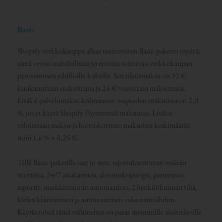
Basic
Shopify verkkokauppa alkaa useimmiten Basic-paketin myötä;
tämä versio mahdollistaa jo erittäin toimivan verkkokaupan
perustamisen edullisilla kuluilla. Sen tilausmaksu on 32 €
kuukausittain maksettuna ja 24 € vuosittain maksettuna.
Lisäksi palvelumaksu kolmannen osapuolen maksuista on 2,0
%, jos et käytä Shopify Paymentsiä maksuissa. Lisäksi
veloitetaan maksu-ja luottokorttien maksuista keskimäärin
noin 1.6 % + 0,25 €.
Tällä Basic-paketilla saat jo mm. rajoituksettoman määrän
tuotteita, 24/7 asiakastuen, alennuskupongit, perustason
raportit, markkinoinnin automaation, 2 henkilökunnan tiliä,
kielen kääntämisen ja automaattisen valuutanvaihdon.
Käytännössä tämä vaihtoehto on paras useimmille aloitteleville