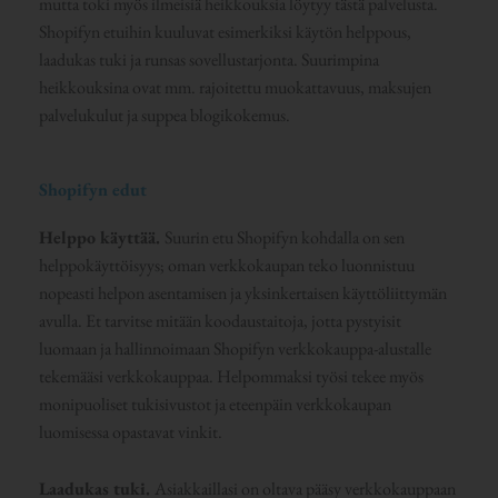
mutta toki myös ilmeisiä heikkouksia löytyy tästä palvelusta.
Shopifyn etuihin kuuluvat esimerkiksi käytön helppous,
laadukas tuki ja runsas sovellustarjonta. Suurimpina
heikkouksina ovat mm. rajoitettu muokattavuus, maksujen
palvelukulut ja suppea blogikokemus.
Shopifyn edut
Helppo käyttää.
Suurin etu Shopifyn kohdalla on sen
helppokäyttöisyys; oman verkkokaupan teko luonnistuu
nopeasti helpon asentamisen ja yksinkertaisen käyttöliittymän
avulla. Et tarvitse mitään koodaustaitoja, jotta pystyisit
luomaan ja hallinnoimaan Shopifyn verkkokauppa-alustalle
tekemääsi verkkokauppaa. Helpommaksi työsi tekee myös
monipuoliset tukisivustot ja eteenpäin verkkokaupan
luomisessa opastavat vinkit.
Laadukas tuki.
Asiakkaillasi on oltava pääsy verkkokauppaan