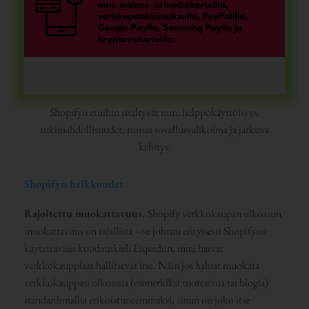
Shopifyn etuihin sisältyvät mm. helppokäyttöisyys,
tukimahdollisuudet, runsas sovellusvalikoima ja jatkuva
kehitys.
Shopifyn heikkoudet
Rajoitettu muokattavuus.
Shopify verkkokaupan ulkoasun
muokattavuus on rajallista – se johtuu erityisesti Shopifyssa
käytettävään koodauskieli Liquidiin, mitä harvat
verkkokauppiaat hallitsevat itse. Näin jos haluat muokata
verkkokauppasi ulkoasua (esimerkiksi tuotesivua tai blogia)
standardimallia erikoistuneemmaksi, sinun on joko itse