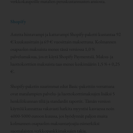
verkkokaupoille matalien peruskustannusten ansiosta.
Shopify
Astetta hintavampi ja kattavampi Shopify-paketti kustantaa 92
€ kuukausittain ja 69 € vuosittain maksettuna. Kolmannen
osapuolen maksuista menee tässä versiossa 1,0 %
palvelumaksua, jos et käytä Shopify Paymentsiä. Maksu- ja
luottokorttien maksuista taas menee keskimäärin 1,5 % + 0,25
€.
Shopify-paketin suurimmat edut Basic-pakettiin verrattuna
ovat matalampien palvelu- ja luottokorttimaksujen lisäksi 5
henkilökunnan tiliä ja standardit raportit. Tämän version
käyttöä kannattaa vakavasti harkita myyntisi kasvaessa noin
4000-5000 euroon kuussa, jos hyödynnät paljon muita
kolmannen osapuolen maksuntarjoajia esimerkiksi
suomalaisten verkkopankkimaksujen takia.