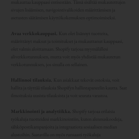
mukauttaa kauppaasi entisestään. Tämä sisältää mukautettujen
sivujen lisäämisen, navigointivalikoiden määrittämisen ja
asetusten säätämisen käyttökokemuksen optimoimiseksi.
Avaa verkkokauppasi.
Kun olet lisännyt tuotteita,
määrittänyt maksut ja toimitukset ja mukauttanut kauppaasi,
olet valmis aloittamaan. Shopify tarjoaa myymälällesi
aliverkkotunnuksen, mutta voit myös yhdistää mukautetun
verkkotunnuksen, jos sinulla on sellainen.
Hallinnoi tilauksia.
Kun asiakkaat tekevät ostoksia, voit
hallita ja täyttää tilauksia Shopifyn hallintapaneelin kautta. Saat
ilmoituksia uusista tilauksista ja voit seurata varastoa.
Markkinointi ja analytiikka.
Shopify tarjoaa erilaisia
työkaluja tuotteidesi markkinointiin, kuten alennuskoodeja,
sähköpostikampanjoita ja integraatiota sosiaalisen median
alustoihin. Saatavilla on myös runsaasti työkaluja