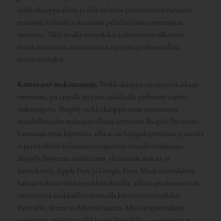
verkkokauppa-alusta ja sillä on isona pörssiyhtiönä runsaasti
resursseja kehittää ja kasvattaa palvelun laatua parempaan
suuntaan. Tällä tavalla esimerkiksi kohennetaan ulkoasun
muokattavuutta, automaatiota, myyntiä ja tilausmalleja
toimivammaksi.
Kattavasti maksutapoja.
Verkkokauppa saa myyntiä aikaan
enemmän, jos tarjolla on juuri asiakkaille parhaiten sopivia
maksutapoja. Shopify verkkokauppa antaa erinomaiset
mahdollisuudet maksutavoillaan; erityisesti Shopify Payments
kannattaa ottaa käyttöön, sillä se on helppokäyttöinen ja sinulta
ei peritä silloin kolmannen osapuolen transaktiomaksuja.
Shopify Payments sisältää mm. yleisimmät maksu- ja
luottokortit, Apple Payn ja Google Payn. Moni suomalainen
haluaa maksaa verkkopankkimaksuilla, jolloin puolestaan voit
tarjota niitä asiakkaillesi ottamalla käyttöön esimerkiksi
Paytrailin, Svean tai Adyenin kautta. Myös kryptomaksut
onnistuvat nykyään mallikkaasti Shopifyllä – ne onnistuvat