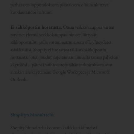
parhaaseen lopputulokseen päästäkseen olisi hankittava
koodaustaidot haltuun.
Ei sähköpostin hostausta.
Omaa verkkokauppaa varten
tarvitset yleensä verkkokauppasi nimeen liittyvät
sähköpostitilit, joilla voi ammattimaisesti olla yhteydessä
asiakkaisiisi. Shopify ei itse tarjoa tälläistä sähköpostin
hostausta, joten joudut järjestämään muualta tämän palvelun
käyttöösi – päteviä vaihtoehtoja tähän tarkoitukseen ovat
ainakin itse käyttämäni Google Workspace ja Microsoft
Outlook.
Shopifyn hinnoittelu
Shopify hinnoittelu koostuu kaikkiaan kiinteistä