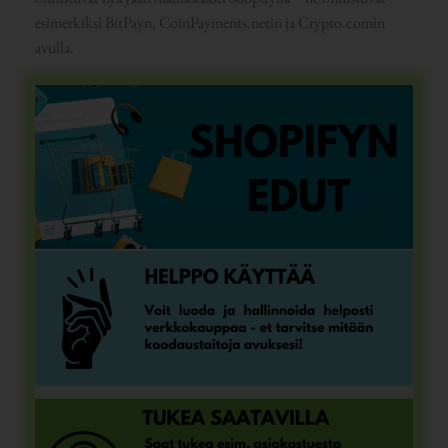
esimerkiksi BitPayn, CoinPayments.netin ja Crypto.comin
avulla.