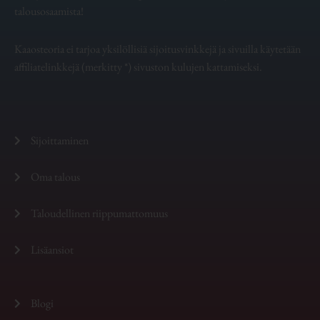
talousosaamista!
Kaaosteoria ei tarjoa yksilöllisiä sijoitusvinkkejä ja sivuilla käytetään
affiliatelinkkejä (merkitty *) sivuston kulujen kattamiseksi.
Sijoittaminen
Oma talous
Taloudellinen riippumattomuus
Lisäansiot
Blogi