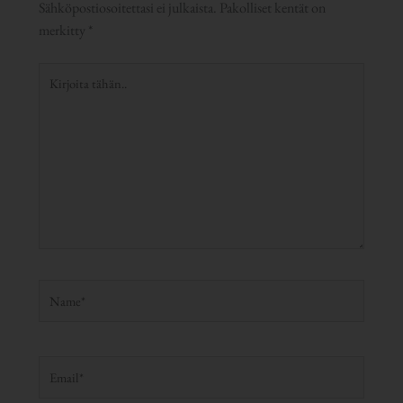
Sähköpostiosoitettasi ei julkaista.
Pakolliset kentät on
merkitty
*
Kirjoita
tähän..
Name*
Email*