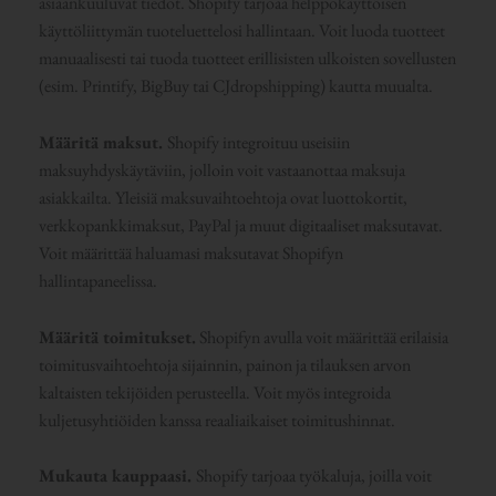
asiaankuuluvat tiedot. Shopify tarjoaa helppokäyttöisen
käyttöliittymän tuoteluettelosi hallintaan. Voit luoda tuotteet
manuaalisesti tai tuoda tuotteet erillisisten ulkoisten sovellusten
(esim. Printify, BigBuy tai CJdropshipping) kautta muualta.
Määritä maksut.
Shopify integroituu useisiin
maksuyhdyskäytäviin, jolloin voit vastaanottaa maksuja
asiakkailta. Yleisiä maksuvaihtoehtoja ovat luottokortit,
verkkopankkimaksut, PayPal ja muut digitaaliset maksutavat.
Voit määrittää haluamasi maksutavat Shopifyn
hallintapaneelissa.
Määritä toimitukset.
Shopifyn avulla voit määrittää erilaisia
toimitusvaihtoehtoja sijainnin, painon ja tilauksen arvon
kaltaisten tekijöiden perusteella. Voit myös integroida
kuljetusyhtiöiden kanssa reaaliaikaiset toimitushinnat.
Mukauta kauppaasi.
Shopify tarjoaa työkaluja, joilla voit