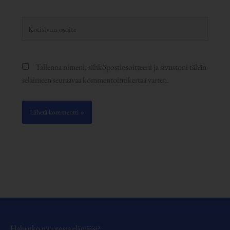
Kotisivun
osoite
Tallenna nimeni, sähköpostiosoitteeni ja sivustoni tähän
selaimeen seuraavaa kommentointikertaa varten.
Haluatko muutosta elämääsi?