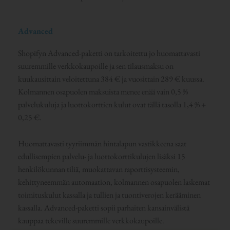
Advanced
Shopifyn Advanced-paketti on tarkoitettu jo huomattavasti
suuremmille verkkokaupoille ja sen tilausmaksu on
kuukausittain veloitettuna 384 € ja vuosittain 289 € kuussa.
Kolmannen osapuolen maksuista menee enää vain 0,5 %
palvelukuluja ja luottokorttien kulut ovat tällä tasolla 1,4 % +
0,25 €.
Huomattavasti tyyriimmän hintalapun vastikkeena saat
edullisempien palvelu- ja luottokorttikulujen lisäksi 15
henkilökunnan tiliä, muokattavan raporttisysteemin,
kehittyneemmän automaation, kolmannen osapuolen laskemat
toimituskulut kassalla ja tullien ja tuontiverojen kerääminen
kassalla. Advanced-paketti sopii parhaiten kansainvälistä
kauppaa tekeville suuremmille verkkokaupoille.