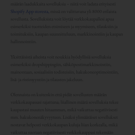
määrän laadukkaita sovelluksia – niitä voit ladata erityisesti
Shopify App storesta,
missä on valittavana yli 8000 erilaista
sovellusta. Sovelluksista voit löytää verkkokaupallesi apua
esimerkiksi tuotteiden etsimiseen ja myymiseen, tilauksiin ja
toimituksiin, kaupan suunnitteluun, markkinointiin ja kaupan
hallinnointiin.
Yksittäisistä aiheista voit noukkia hyödyllisiä sovelluksia
esimerkiksi dropshippingiin, sähköpostimarkkinointiin,
mainontaan, sosiaalisiin todisteisiin, hakukoneoptimointiin,
lisä- ja ristimyyntiin ja tilausten jakeluun.
Olennaista on kuitenkin että pidät sovellusten määrän
verkkokaupassasi rajattuna; liiallinen määrä sovelluksia tekee
kaupastasi muuten hitaamman, mikä vaikuttaa negatiivisesti
mm. hakukonenäkyvyyteen. Lisäksi ylimääräiset sovellukset
nostavat helposti verkkokaupan kuluja liian korkealla, mikä
vaikuttaa suoraan negatiivisesti verkkokauppasi tekemään