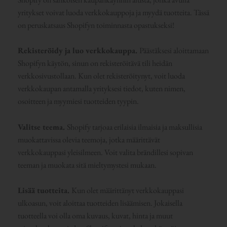
yritykset voivat luoda verkkokauppoja ja myydä tuotteita. Tässä
on peruskatsaus Shopifyn toiminnasta opastukseksi!
Rekisteröidy ja luo verkkokauppa.
Päästäksesi aloittamaan
Shopifyn käytön, sinun on rekisteröitävä tili heidän
verkkosivustollaan. Kun olet rekisteröitynyt, voit luoda
verkkokaupan antamalla yrityksesi tiedot, kuten nimen,
osoitteen ja myymiesi tuotteiden tyypin.
Valitse teema.
Shopify tarjoaa erilaisia ilmaisia ja maksullisia
muokattavissa olevia teemoja, jotka määrittävät
verkkokauppasi yleisilmeen. Voit valita brändillesi sopivan
teeman ja muokata sitä mieltymystesi mukaan.
Lisää tuotteita.
Kun olet määrittänyt verkkokauppasi
ulkoasun, voit aloittaa tuotteiden lisäämisen. Jokaisella
tuotteella voi olla oma kuvaus, kuvat, hinta ja muut