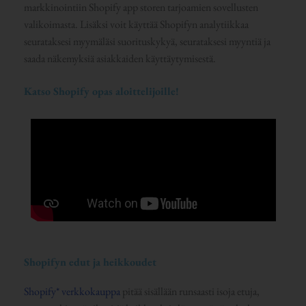
markkinointiin Shopify app storen tarjoamien sovellusten
valikoimasta. Lisäksi voit käyttää Shopifyn analytiikkaa
seurataksesi myymäläsi suorituskykyä, seurataksesi myyntiä ja
saada näkemyksiä asiakkaiden käyttäytymisestä.
Katso Shopify opas aloittelijoille!
Shopifyn edut ja heikkoudet
Shopify* verkkokauppa
pitää sisällään runsaasti isoja etuja,