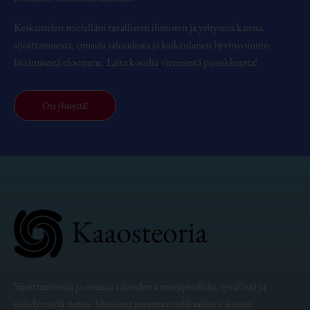
Keskustelen mielelläni tavallisten ihmisten ja yritysten kanssa
sijoittamisesta, omasta taloudesta ja kaikenlaisen hyvinvoinnin
lisäämisestä eloomme. Laita koodia viereisestä painikkeesta!
Ota yhteyttä!
Sijoittamisesta ja omasta taloudesta monipuolista, syvällistä ja
viihdyttävää tietoa. Missiona parantaa radikaalisti jokaisen