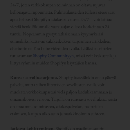
24/7, joten verkkokaupan toiminnan on oltava sujuvaa
kellonajasta riippumatta. Pulmatilanteiden tullessa eteesi saat
apua helposti Shopifyn asiakaspalvelusta 24/7 – voit laittaa
viestiä henkilökunnalle vastausajan ollessa korkeintaan 24
tuntia. Nopeammin pystyt ratkaisemaan kysymyksiäsi
esimerkiksi kattavan tukikeskuksen tarjoamien artikkelien,
chatbotin tai YouTube-videoiden avulla. Lisäksi suosittelen
tutustumaan
Shopify Communityyn,
missä voit keskustella ja
liittyä ryhmiin muiden Shopifyn käyttäjien kanssa.
Runsas sovellustarjonta.
Shopify itsessäänkin on jo pätevä
palvelu, mutta siihen liitettävien sovellusten avulla voit
muokata verkkokaupastasi vielä paljon laadukkaammaan ja
omannäköisesi version. Tarjolla on runsaasti sovelluksia, joista
on apua mm. toimitusten, asiakaspalvelun, tuotteiden
etsimisen, kaupan ulko-asun ja markkinoinnin suhteen.
Jatkuva kehittyminen.
Shopify on maailman suurin