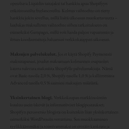
opeteltava Liquidin taitajaksi tai hankkia apua Shopifyyn
erikoistuneilta freelancereilta. Kolmas vaihtoehto on tietty
hankkia jokin sovellus, millä lisätä ulkoasun muokattavuutta –
laadukas maksullinen vaihtoehto siihen tarkoitukseen on
esimerkiksi Gempages, millä voit luoda paljon vapaammin ja
ilman koodaustaitoja haluamasi verkkokauppasi ulkoasun.
Maksujen palvelukulut.
Jos et käytä Shopify Paymentsiä
maksutapanasi, joudut maksamaan kolmannen osapuolen
kautta tulevista maksuista Shopifylle palvelumaksuja. Nämä
ovat Basic-tasolla 2,0 %, Shopify-tasolla 1,0 % ja kalliimmassa
Advanced tasolla 0,5 % saamiesi maksujen määrästä.
Yksinkertainen blogi.
Verkkokaupan markkinointiin
kuuluu usein iskevät ja informatiiviset blogipostaukset;
Shopifyn perusversio blogista on kuitenkin liian yksinkertainen
esimerkiksi WordPressiin verrattuna. Sen muokkaaminen
tyylikkäämmäksi ja toimivammaksi on erittäin kankeata ja