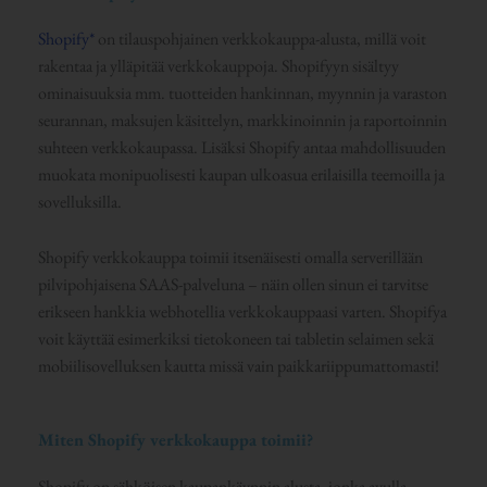
Shopify*
on tilauspohjainen verkkokauppa-alusta, millä voit
rakentaa ja ylläpitää verkkokauppoja. Shopifyyn sisältyy
ominaisuuksia mm. tuotteiden hankinnan, myynnin ja varaston
seurannan, maksujen käsittelyn, markkinoinnin ja raportoinnin
suhteen verkkokaupassa. Lisäksi Shopify antaa mahdollisuuden
muokata monipuolisesti kaupan ulkoasua erilaisilla teemoilla ja
sovelluksilla.
Shopify verkkokauppa toimii itsenäisesti omalla serverillään
pilvipohjaisena SAAS-palveluna – näin ollen sinun ei tarvitse
erikseen hankkia webhotellia verkkokauppaasi varten. Shopifya
voit käyttää esimerkiksi tietokoneen tai tabletin selaimen sekä
mobiilisovelluksen kautta missä vain paikkariippumattomasti!
Miten Shopify verkkokauppa toimii?
Shopify on sähköisen kaupankäynnin alusta, jonka avulla