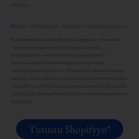
tulokseen.
Shopify verkkokauppa - laadukas verkkokauppa-alusta
Kokonaisuudessaan Shopify verkkokauppa on erinomainen
vaihtoehto aloittaa oma verkkokauppa; se tarjoaa
yksinkertaisella, mutta silti riittävän monipuolisella
muokattavuudella mahdollisuuden luoda ja hallita
verkkokauppaa helpohkosti. Hinnoittelun suhteen kannattaa
tarkkana, mutta tarkkaan sovellusten ja markkinoinnin suhteen
tarkkaillen voit lähteä hakemaan myyntiä erittäin kohtuullisilla
kuluilla. Alla olevasta affiliatelinkistäni voit tutustua paremmin
Shopifyyn!
Tutustu Shopifyyn*