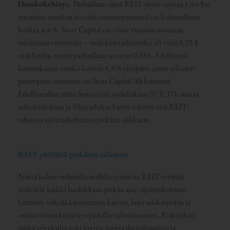
Osinkokehitys.
Parhaillaan tämä REIT-yhtiö tarjoaa 1,54 $:n
vuotuista osinkoa ja osinkotuottoprosentti on kohtuullisen
korkea 4,4 %. Store Capital on viime vuosina nostanut
osinkoaan vuosittain – vielä kvartaaliosinko oli vielä 0,25 $
osakkeelta, mutta parhaillaan se on jo 0,385. Edellisestä
korotuksesta osinko koheni 6,9 % ylöspäin, joten selkeästi
parempaan suuntaan on Store Capital liikkumassa!
Edullinenhan tämä firma ei ole todellakaan (P/E 37), mutta
selkeä tuloksen ja liikevaihdon kasvu tukevat tätä REIT-
rahastoa sijoituskohteena pitkään salkkuun.
REIT-yhtiöitä pitkässä salkussa
Nämä kolme erilaisella mallilla toimivaa REIT-yritystä
sisältävät kaikki laadukkaan pitkän ajan sijoituskohteen
kriteerit; selkeää kannattavaa kasvua, laaja asiakaspohja ja
osinkovirran kestävyys pitkälle tulevaisuuteen. Riskejäkin
näiltä yrityksiltä toki löytyy, mutta digitalisaation ja