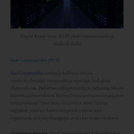
Digital Realty Trust - REIT-yhtiö lohkaisee tuottoja
datakeskuksilla
Sun Communities (SUI)
Sun Communities
omistaa ja hallinnoi erilaisia
valmistaloyhteisöjä, venesatamia ja vapaa-ajan keskuksia
Yhdysvalloissa. Parhaillaan tällä yrityksellä on hallussaan 584 eri
kiinteistöä enimmäkseen Yhdysvalloissa useimpiin osavaltioihin
levittäytyneenä. Tämä firma on kasvanut viime vuosina
reippaasti, joten sen kautta voit päästä mukaan sekä
orgaanisesti, että yrityskauppojen avulla kasvavaan yritykseen.
Asuntojen myynti.
Sun Communities myy kohtuuhintaisia