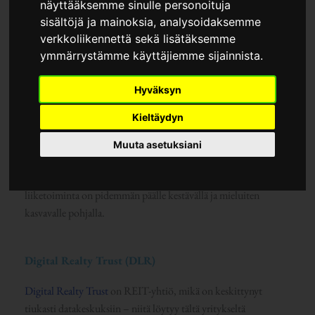
näyttääksemme sinulle personoituja
sisältöjä ja mainoksia, analysoidaksemme
verkkoliikennettä sekä lisätäksemme
ymmärrystämme käyttäjiemme sijainnista.
Hyväksyn
Maailmalta löytyy nykyään runsaasti erilaisia REIT-yhtiöitä –
Kieltäydyn
niiden kyvyssä onnistua taloudellisesti pitkäaikaisella
aikajänteellä on huomattavissa kuitenkin melkoisia
Muuta asetuksiani
eroavaisuuksia. Tästä syystä poimin tähän artikkeliin
yhdysvaltalaisista REIT-rahastoista sellaisia vaihtoehtoja, joiden
liiketoiminta on pidemmän päälle kestävällä ja mieluiten
kasvavalle pohjalla.
Digital Realty Trust (DLR)
Digital Realty Trust
on REIT-yhtiö, mikä on keskittynyt
tiukasti datakeskuksiin – niitä löytyy tältä yritykseltä