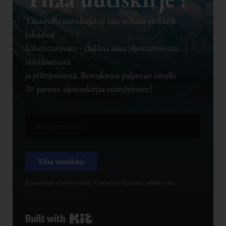
Tilaamalla uutiskirjeeni saat reilusti vinkkejä
taloutesi
kohentamiseen - tiukkaa asiaa sijoittamisesta,
säästämisestä
ja yrittämisestä. Bonuksena paljastan sinulle
20 parasta sijoituskirjaa esittelyineen!
Tilaa uutiskirje
Kunnioitan yksityisyyttäsi. Voit perua tilauksesi milloin vain.
Built with Kit