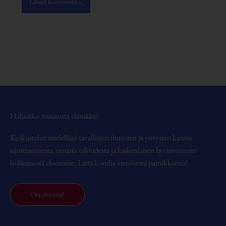
Haluatko muutosta elämääsi?
Keskustelen mielelläni tavallisten ihmisten ja yritysten kanssa
sijoittamisesta, omasta taloudesta ja kaikenlaisen hyvinvoinnin
lisäämisestä eloomme. Laita koodia viereisestä painikkeesta!
Ota yhteyttä!