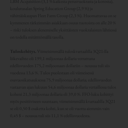
LBM Acquisition (3,1 % kaikesta perusvuokrasta ja korosta),
koulutusalan Spring Education Group (2,9 %) ja
vähittäiskaupan Fleet Farm Group (2,3 %). Huomattavaa on se
kymmenen tärkeimmän asiakkaan osuus tuotoista on alle 20 %
– riski tuloksen alenemiselle yksittäisten vuokralaisten lähtiessä
on todella mitätttömällä tasolla.
Tuloskehitys.
Viimeisimmällä tuloskvartaalilla 3Q21:lla
liikevaihto oli 199,1 miljoonaa dollaria verrattuna
edellisvuoden 175,2 miljoonaan dollariin – nousua tuli siis
vuodessa 13,6 %. Tulos puolestaan oli viimeisessä
osavuosikatsauksessa 75,9 miljoonaa dollaria; edellisvuoden
vastaavan ajan lukuun 54,6 miljoonaa dollaria vertaillessa tulos
koheni 21,3 miljoonaa dollaria eli 39,0 %. FFO-luku kehittyi
myös positiiviseen suuntaan; viimeisimmällä kvartaalilla 3Q21
se oli 0,50 $ osaketta kohti, kun se oli vuotta aiemmin vain
0,45 $ – nousua tuli siis 11,1 % edellisvuodesta.