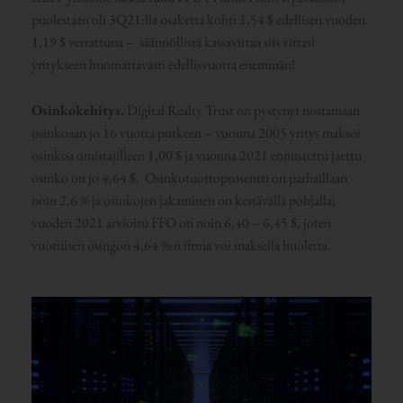
puolestaan oli 3Q21:lla osaketta kohti 1,54 $ edellisen vuoden
1,19 $ verrattuna – säännöllistä kassavirtaa siis virtasi
yritykseen huomattavasti edellisvuotta enemmän!
Osinkokehitys.
Digital Realty Trust on pystynyt nostamaan
osinkoaan jo 16 vuotta putkeen – vuonna 2005 yritys maksoi
osinkoa omistajilleen 1,00 $ ja vuonna 2021 ennustettu jaettu
osinko on jo 4,64 $. Osinkotuottoprosentti on parhaillaan
noin 2,6 % ja osinkojen jakaminen on kestävällä pohjalla;
vuoden 2021 arvioitu FFO on noin 6,40 – 6,45 $, joten
vuotuisen osingon 4,64 %:n firma voi maksella huoletta.