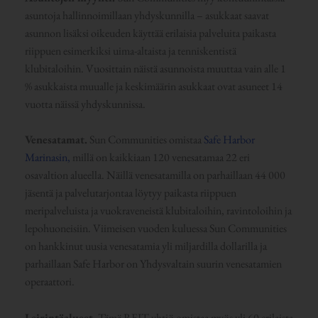
asuntoja hallinnoimillaan yhdyskunnilla – asukkaat saavat
asunnon lisäksi oikeuden käyttää erilaisia palveluita paikasta
riippuen esimerkiksi uima-altaista ja tenniskentistä
klubitaloihin. Vuosittain näistä asunnoista muuttaa vain alle 1
% asukkaista muualle ja keskimäärin asukkaat ovat asuneet 14
vuotta näissä yhdyskunnissa.
Venesatamat.
Sun Communities omistaa
Safe Harbor
Marinasin,
millä on kaikkiaan 120 venesatamaa 22 eri
osavaltion alueella. Näillä venesatamilla on parhaillaan 44 000
jäsentä ja palvelutarjontaa löytyy paikasta riippuen
meripalveluista ja vuokraveneistä klubitaloihin, ravintoloihin ja
lepohuoneisiin. Viimeisen vuoden kuluessa Sun Communities
on hankkinut uusia venesatamia yli miljardilla dollarilla ja
parhaillaan Safe Harbor on Yhdysvaltain suurin venesatamien
operaattori.
Leirintäalueet.
Tämä REIT-yhtiö omistaa myös yli 60 erilaista