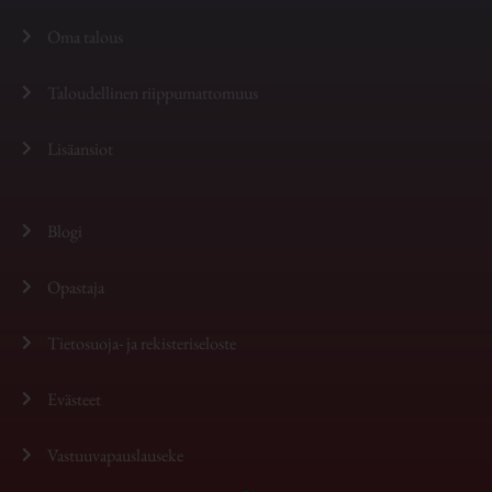
Oma talous
Taloudellinen riippumattomuus
Lisäansiot
Blogi
Opastaja
Tietosuoja- ja rekisteriseloste
Evästeet
Vastuuvapauslauseke