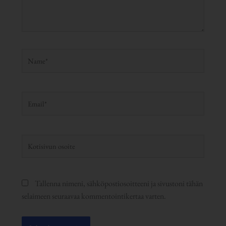
Name*
Email*
Kotisivun
osoite
Tallenna nimeni, sähköpostiosoitteeni ja sivustoni tähän
selaimeen seuraavaa kommentointikertaa varten.