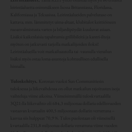
leirintäaluetta enimmäkseen Isossa Britanniassa, Floridassa,
Kaliforniassa ja Teksasissa. Leirintäalueiden palvelutaso on
kattava; mm. lämmitetyt uima-altaat, klubitalot keittiöineen
ruoanvalmistusta varten ja biljardipöydät kuuluvat asiaan.
Lisäksi kaikenlaisia tapahtumia grillibileitä ja kantri-iltoja
myöten on jatkuvasti tarjolla matkailijoiden iloksi!
Leirintäalueilla voit matkailuautolla tai -vaunulla vierailun
lisäksi myös ostaa loma-asuntoja kohtuullisen edullisella
hinnalla.
Tuloskehitys.
Koronan vuoksi Sun Communitiesin
tuloksessa ja liikevaihdossa on ollut matkailun rajoitusten isoja
vaihteluja viime aikoina. Viimeisimmällä tuloskvartaalilla
3Q21:lla liikevaihto oli 684,3 miljoonaa dollaria edellisvuoden
vastaavan kvartaalin 400,5 miljoonaan dollarin verrattuna –
kasvua siis hulppeat 70,9 %. Tulos puolestaan oli viimeisellä
kvartaalilla 231,8 miljoonaa dollaria verrattuna viime vuoden