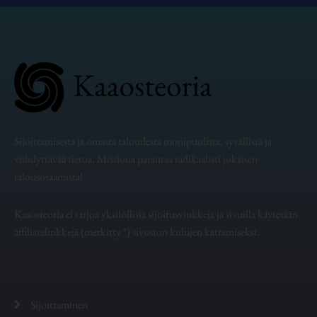
Sijoittamisesta ja omasta taloudesta monipuolista, syvällistä ja
viihdyttävää tietoa. Missiona parantaa radikaalisti jokaisen
talousosaamista!
Kaaosteoria ei tarjoa yksilöllisiä sijoitusvinkkejä ja sivuilla käytetään
affiliatelinkkejä (merkitty *) sivuston kulujen kattamiseksi.
Sijoittaminen