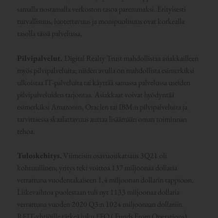
samalla nostamalla verkoston tasoa paremmaksi. Erityisesti
turvallisuus, luotettavuus ja monipuolisuus ovat korkealla
tasolla tässä palvelussa,
Pilvipalvelut.
Digital Realty Trust mahdollistaa asiakkailleen
myös pilvipalveluita; niiden avulla on mahdollista esimerkiksi
ulkoistaa IT-palveluita tai käyttää samassa palvelussa useiden
pilvipalveluiden tarjontaa. Asiakkaat voivat hyödyntää
esimerkiksi Amazonin, Oraclen tai IBM:n pilvipalveluita ja
tarvittaessa skaalattavuus auttaa lisäämään oman toiminnan
tehoa.
Tuloskehitys.
Viimeisin osavuosikatsaus 3Q21 oli
kohtuullinen; yritys teki voittoa 137 miljoonaa dollaria
verrattuna vuodentakaiseen 1,4 miljoonan dollarin tappioon.
Liikevaihtoa puolestaan tuli nyt 1133 miljoonaa dollaria
verrattuna vuoden 2020 Q3:n 1024 miljoonaan dollariin.
REIT-yhtiöille tärkeä luku FFO ( Funds From Operations)