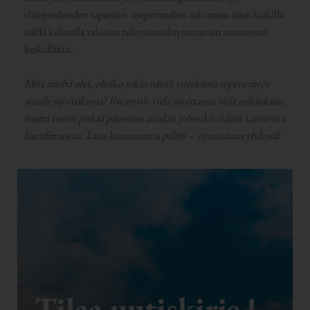
elämystalouden tapaisten megatrendien tukemana näen kaikilla
näillä kolmella valoisan tulevaisuuden mittavien muutosten
keskelläkin.
Mitä mieltä olet, olisiko jokin näistä yrityksistä sopiva myös
sinulle sijoituksena? Itse en ole vielä sijoittanut vielä mihinkään,
mutta ennen pitkää panostan ainakin johonkin näistä kasvavista
laatufirmoista. Laita kommenttia peliin – viisastutaan yhdessä!
Tilaa uutiskirje !