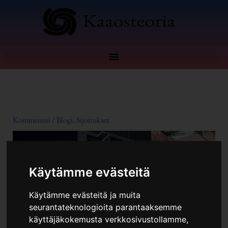
Siirry
sisältöön
Kommentoi
/
Blogi
,
Sijoitukset
Käytämme evästeitä
Käytämme evästeitä ja muita
seurantateknologioita parantaaksemme
käyttäjäkokemusta verkkosivustollamme,