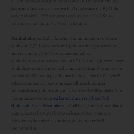
81,2 miljoonaan dollariin; tulos koheni siis messevät 185,4 %.
Jatkuvasta kassavirrasta kertova FFO puolestaan oli 3Q21:lla
osaketta kohti 1,92 $ verrattuna edellisvuoden 1,62 $:iin –
kohennusta tuli noin 17,7 % tähän lukuun.
Osinkokehitys.
Parhaillaan Sun Communitiesin vuotuinen
osinko on 3,32 $ osaketta kohti, jolloin osinkoprosentti on
juuri nyt noin 1,6 %. Vuosittaisia säännöllisiä
osinkokorotuksia on vasta vuodesta 2018 lähtien, joten mennyt
osinkohistoria ei ole aivan parhaimmasta päästä. Positiivista on
kuitenkin FFO-luvun positiivinen kehitys – tämä REIT-yhtiö
kykenee tuottamaan kasvavaa säännöllisistä lukuisista
omistuksistaan, jolloin osingonjako on kestävällä pohjalla. Sun
Communities osti juuri
42 leirintäalueen yrityksen Park
Holidaysin Isosta Britanniasta
– tämä iso 1,3 miljardin dollarin
kauppa saattaa kasvattaa kasvavan hajautuksen ja tuoton
lisäyksen myötä tulevina vuosina osinkovirtaa entistä
vuolaammaksi.