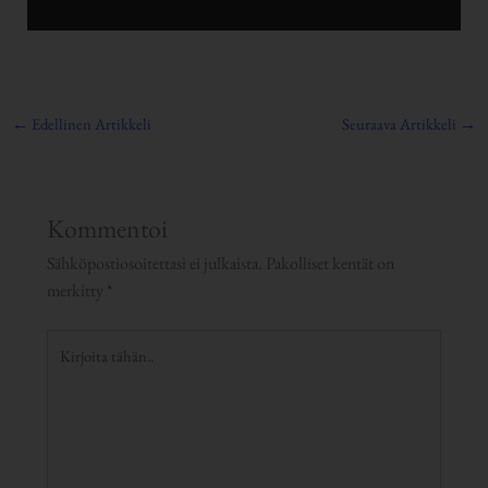
←
Edellinen Artikkeli
Seuraava Artikkeli
→
Kommentoi
Sähköpostiosoitettasi ei julkaista.
Pakolliset kentät on
merkitty
*
Kirjoita
tähän..