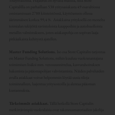
Yhdysvalloissa. Hajautus on hyvällä mallilla, sillä Store
Capitalilla on parhaillaan 538 yritysasiakasta 49 osavaltiossa
omistamissaan 2788 kiinteistösssä, käyttöasteen ollessa
äärimmäisen korkea 99,4 %. Asiakkaina yrityksellä on monelta
toimialan tekijöitä ravintoloista kauppoihin ja autohuolloista
metallin valmistukseen, joten asiakaspohja on sopivan laaja
pitkäaikaista kehitystä ajatellen.
Master Funding Solutions.
Iso osa Store Capitalin tarjontaa
on Master Funding Solutions, mihin kuuluu vuokranantajana
toimimisen lisäksi mm. verosuunnittelua, kasvurahoituksen
hakemista ja pääomapohjan vahvistamista. Näiden palveluiden
avulla asiakkaat voivat helpommin löytää uusia tiloja
toiminnalleen, laajentua yritysostoilla ja alentaa pääoman
kustannuksia.
Tärkeimmät asiakkaat.
Tällä hetkellä Store Capitalin
merkittävimpiä vuokralaisia ovat rakennusmateriaalien jakelija