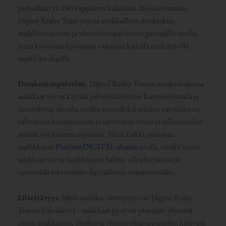
parhaillaan yli 280 kappaletta kaikkiaan 26:ssa eri maassa.
Digital Realty Trust tarjoaa asiakkailleen datakeskus-,
uudelleensijoitus- ja yhteenliitospalveluita globaalilla tasolla,
joten kasvavaan kysyntään vastataan kaikilla merkittävillä
markkina-alueilla.
Datakeskuspalvelut.
Digital Realty Trustin datakeskuksissa
asiakkaat voivat käyttää palveluita erittäin kustomoitavalla ja
siirrettävissä olevalla tavalla; esimerkiksi erilaisia palveluita on
valittavana huomattavasti ja tarvittavan tehon ja tallennustilan
määrää voi muuttaa sujuvasti. Tämä kaikki onnistuu
mallikkaasti
PlatformDIGITAL-alustan
avulla, minkä kautta
asiakkaat voivat laadukkaasti hallita. olla yhteyksissä ja
optimoida tekemistään digitaalisessa ympäristössään.
Liitettävyys.
Myös mallikas liitettyvyys on Digital Realty
Trustin kulmakiviä – asiakkaat pystyvät pitämään yhteyttä
omiin asiakkaisiin, tiloihin ja yhteistyökumppaneihin kätevästi