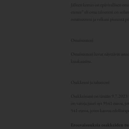
Jälleen kerran on epävirallisen om
etenee” eli oma talouteni on seila
omaisuuteni ja velkani pienintä p
Omaisuuteni
Omaisuuteni luvut näyttävät astee
kuukausina.
Osakkeeni ja rahastoni
Osakkeissani on tänään 9.7.2023 
on varoja juuri nyt 9541 euroa, jo
541 euroa, joten kasvua edellisrap
Eroavaisuuksia osakkeiden tuo