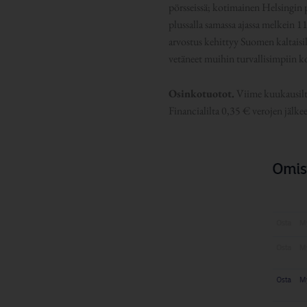
pörsseissä; kotimainen Helsingin 
plussalla samassa ajassa melkein 
arvostus kehittyy Suomen kaltaisill
vetäneet muihin turvallisimpiin ko
Osinkotuotot.
Viime kuukausilta
Financialilta 0,35 € verojen jälke