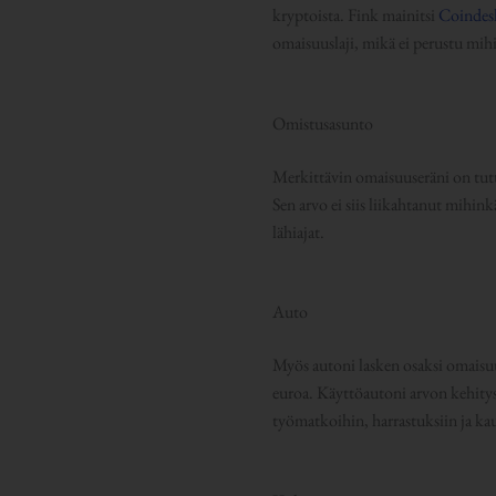
kryptoista. Fink mainitsi
Coindesk
omaisuuslaji, mikä ei perustu mih
Omistusasunto
Merkittävin omaisuuseräni on tut
Sen arvo ei siis liikahtanut mihi
lähiajat.
Auto
Myös autoni lasken osaksi omaisuut
euroa. Käyttöautoni arvon kehitys 
työmatkoihin, harrastuksiin ja ka