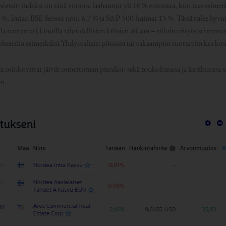
pörssin indeksi on tänä vuonna laahannut yli 10 % miinusta, kun taas esim
11 %, Intian BSE Sensex noin 6,7 % ja S&P 500 huimat 15 %. Tässä tulee hyvi
a reunamarkkinoilla taloudellisten kriisien aikaan – silloin erityisesti monet
hteisiin esimerkiksi Yhdysvaltain pörssiin tai vakaampiin tuottaviin korkosi
 osinkovirrat jäivät onnettoman pieniksi; sekä toukokuussa ja kesäkuussa s
en.