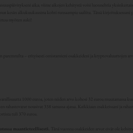
aisuuspäivitykseni aika; viime aikojen kehitystä voisi luonnehtia yksinkertai
nnut kesän alkukuukausina kohti runsaampia saaliita. Tässä kirjoituksessani
iirtoa myöten auki!
n paremmilta – erityisesti omistamieni osakkeideni ja kryptovaluuttojen a
varallisuutta 1000 euroa, joten niiden arvo kohosi 32 euroa muutamassa ku
ten rahastovarat nousivat 338 samassa ajassa. Kaikkiaan osakkeissani ja rahast
ortista tuli 370 euroa.
tossa maantieteellisesti.
Tänä vuonna osakkeiden arvot eivät ole kehitty