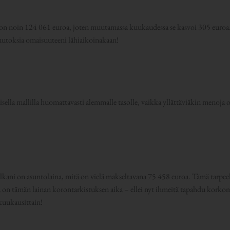
n noin 124 061 euroa, joten muutamassa kuukaudessa se kasvoi 305 euroa. P
uutoksia omaisuuteeni lähiaikoinakaan!
visella mallilla huomattavasti alemmalle tasolle, vaikka yllättäviäkin menoja o
elkani on asuntolaina, mitä on vielä makseltavana 75 458 euroa. Tämä tarpeel
on tämän lainan korontarkistuksen aika – ellei nyt ihmeitä tapahdu korkom
kuukausittain!