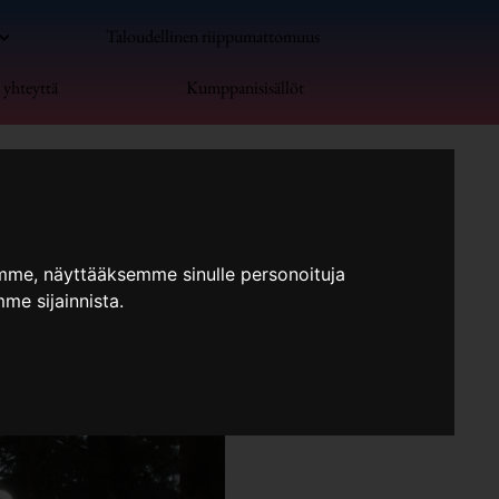
Taloudellinen riippumattomuus
 yhteyttä
Kumppanisisällöt
mme, näyttääksemme sinulle personoituja
me sijainnista.