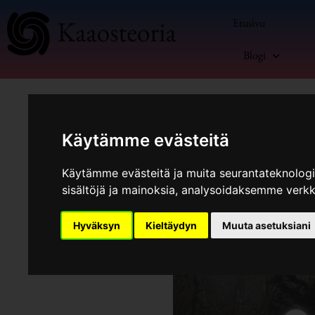
Siirry
Etusivu
sisältöön
Blogi
Käytämme evästeitä
Käytämme evästeitä ja muita seurantateknolog
sisältöjä ja mainoksia, analysoidaksemme verk
Kommentoi
/
Blogi
,
Omaisuuten
Hyväksyn
Kieltäydyn
Muuta asetuksiani