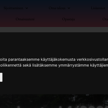
Sijoittaminen
Oma talous
Lisäansiot
Omaisuuteni
Opastaja
Ota
ioita parantaaksemme käyttäjäkokemusta verkkosivustolla
koliikennettä sekä lisätäksemme ymmärrystämme käyttäjiem
i