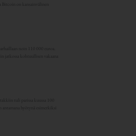
 Bitcoin on kansainvälinen
arhaillaan noin 110 000 euroa.
kin jatkossa kohtuullisen vakaana
takkiin tuli parissa kuussa 100
sen antamana hyötynä esimerkiksi