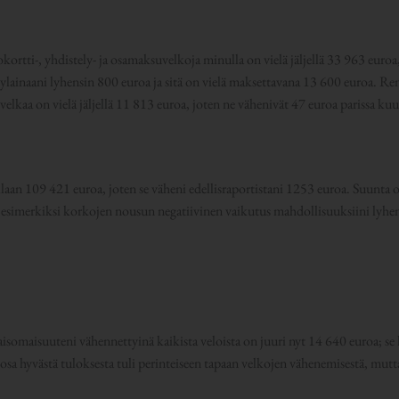
tokortti-, yhdistely- ja osamaksuvelkoja minulla on vielä jäljellä 33 963 euro
lainaani lyhensin 800 euroa ja sitä on vielä maksettavana 13 600 euroa. Remo
elkaa on vielä jäljellä 11 813 euroa, joten ne vähenivät 47 euroa parissa ku
aan 109 421 euroa, joten se väheni edellisraportistani 1253 euroa. Suunta o
 esimerkiksi korkojen nousun negatiivinen vaikutus mahdollisuuksiini lyhent
isomaisuuteni vähennettyinä kaikista veloista on juuri nyt 14 640 euroa; s
a hyvästä tuloksesta tuli perinteiseen tapaan velkojen vähenemisestä, mutt