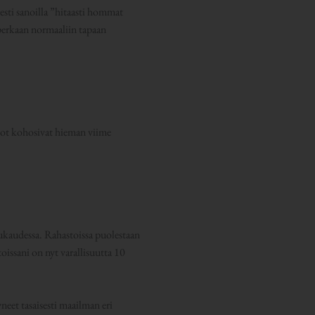
sesti sanoilla ”hitaasti hommat
 perkaan normaaliin tapaan
rvot kohosivat hieman viime
ukaudessa. Rahastoissa puolestaan
oissani on nyt varallisuutta 10
neet tasaisesti maailman eri