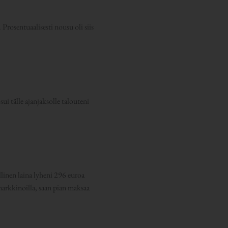
rosentuaalisesti nousu oli siis
sui tälle ajanjaksolle talouteni
linen laina lyheni 296 euroa
arkkinoilla, saan pian maksaa