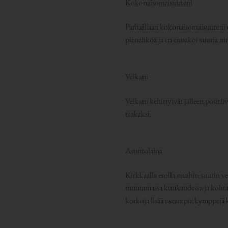
Kokonaisomaisuuteni
Parhaillaan kokonaisomaisuuteni o
pienehköä ja en ennakoi suuria m
Velkani
Velkani kehittyivät jälleen positii
taakaksi.
Asuntolaina
Kirkkaalla erolla muihin suurin v
muutamassa kuukaudessa ja kohta 
korkoja lisää useampia kymppejä 