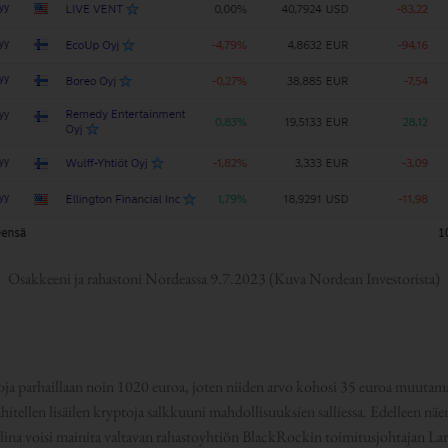
Osakkeeni ja rahastoni Nordeassa 9.7.2023 (Kuva Nordean Investorista)
ja parhaillaan noin 1020 euroa, joten niiden arvo kohosi 35 euroa muutama
vähitellen lisäilen kryptoja salkkuuni mahdollisuuksien salliessa. Edelleen n
aalina voisi mainita valtavan rahastoyhtiön BlackRockin toimitusjohtajan L