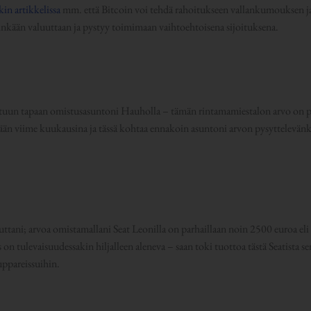
in artikkelissa
mm. että Bitcoin voi tehdä rahoitukseen vallankumouksen ja
inkään valuuttaan ja pystyy toimimaan vaihtoehtoisena sijoituksena.
tuun tapaan omistusasuntoni Hauholla – tämän rintamamiestalon arvo on p
nkään viime kuukausina ja tässä kohtaa ennakoin asuntoni arvon pysyttelevän
tani; arvoa omistamallani Seat Leonilla on parhaillaan noin 2500 euroa eli 
on tulevaisuudessakin hiljalleen aleneva – saan toki tuottoa tästä Seatista 
uppareissuihin.