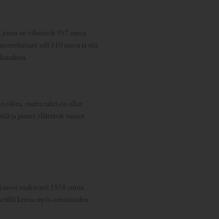
a, joten ne vähenivät 957 euroa
nttilainani suli 110 euroa ja sitä
ukaudessa.
n oikea, mutta tahti on ollut
ää ja pienet yllättävät menot
e kasvoi mukavasti 1558 euroa
a tällä kertaa myös omaisuuden