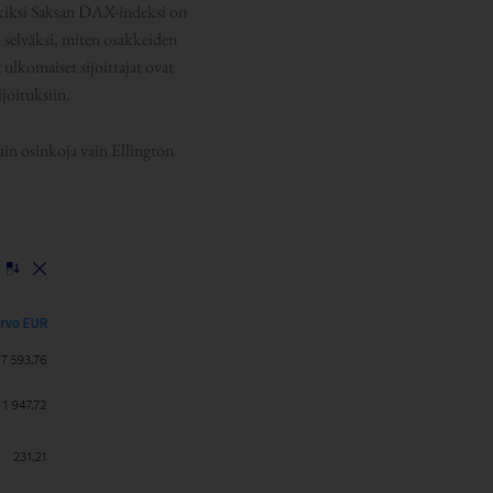
erkiksi Saksan DAX-indeksi on
n selväksi, miten osakkeiden
 ulkomaiset sijoittajat ovat
joituksiin.
ain osinkoja vain Ellington