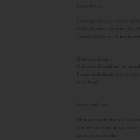
Huonot velat
Huonoja velkoja eli erilaisia luot
kesäkuukausina. Suurinta yhdistely
on vielä 8550 euroa. Luottokorttiv
Kokonaisvelkani
Kokonaisvelkataakkani on parhaill
hieman nihkeää; siihen ovat syynä
taloudessani.
Nettovarallisuus
Minun nettovarallisuus eli kokona
muutamassa kuukaudessa. Suurin os
arvo oli nousu-uralla.