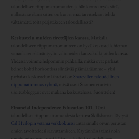
taloudellisen riippumattomuuden ja hän kertoo myös siitä,
millaista se elämä sitten on kun ei enää tarvitsekaan tehdä
välttämättä töitä pärjätäkseen taloudellisesti?
Keskustelu muiden firettäjien kanssa.
Matkalla
taloudelliseen riippumattomuuteen on hyvä keskustella hieman
samanlaisen elämäntyylin valinneiden kanssakulkijoiden kanssa.
Yhdessä voimme helpommin pähkäillä, mitkä ovat parhaat
keinot kohti horisontissa siintävää päämääräämme – yksi
parhaista keskustelun lähteistä on
Sharevillen taloudellinen
riippumattomuus-ryhmä,
missä useat Suomen eturivin
sijoitusbloggarit ovat mukana keskustelussa. Suosittelen!
Financial Independence Education 101.
Tämä
taloudellista riippumattomuudesta kertova Skillsharesta löytyvä
Cal Hyslopin vetämä verkkokurssi
antaa sinulle oivan perustan
omien tavoitteidesi saavuttamiseen. Käytännössä tämä noin
tunnin mittainen kurssi käsittelee kaikki taloudelliseen