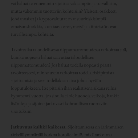
vai haluatko ennemmin sijoittaa vakaampiin ja turvallisiin,
mutta vähemmin tuottaviin kohteisiin? Yleisesti osakkeet,
johdannaiset ja kryptovaluutat ovat suuririskisimpiä
omaisuusluokkia, kun taas korot, metsä ja kiinteistöt ovat
turvallisempia kohteita.
Tavoiteaika taloudellisessa riippumattomuudessa tarkoittaa sitä,
kuinka nopeasti haluat saavuttaa taloudellisen
riippumattomuuden? Jos haluat todella nopeasti päästä
tavoitteeseesi, niin se usein tarkoittaa todella riskipitoista
sijoittamista ja se ei todellakaan aina johda hyvään
lopputulokseen. Itse pitäisin ihan realistisena aikana reilua
kymmentä vuotta, jos sinulla ei ole huonoja velkoja, hankit
lisätuloja ja sijoitat jatkuvasti kohtuullisen tuottaviin
sijoituksiin.
Jatkuvuus kaikki kaikessa.
Sijoittamisessa on äärimmäisen
tärkeää ymmärtää korkoa korolle-ilmiö, mikä tarkoittaa