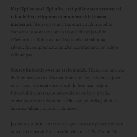
Käy läpi menosi läpi niin, että pidät oman tavoitteesi
taloudellista riippumattomuudesta kirkkaana
mielessäsi
. Näin voit ymmärtää, että tiettyihin asioihin
kannattaa panostaa enemmän taloudellisesti ja toisiin
vähemmän, sillä ilman uhrauksia ja selkeitä valintoja
taloudellisen riippumattomuuden saavuttaminen on paljon
vaikeampaa.
Suuret kuluerät ovat ne tärkeimmät.
Yleensä asuminen ja
liikkuminen ovat kaikista suurimmat menojen kohteet, joten
niistä kannattaa etsiä säästöjä mahdollisimman paljon.
Esimerkiksi seuraavaa asuntoa valitessa on hyvä ajatella,
onnistuuko sieltä liikkuminen kätevästi julkisilla, jolloin et
tarvitsisi välttämättä autoa talouteesi.
Jos sinusta tuntuu, että tarvitset apua menojen pienentämiseen,
niin olen tehnyt siitä laajan artikkelin, mistä löydät noin 50