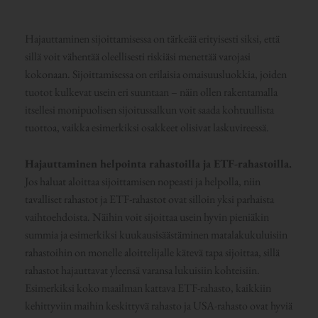
Hajauttaminen sijoittamisessa on tärkeää erityisesti siksi, että
sillä voit vähentää oleellisesti riskiäsi menettää varojasi
kokonaan. Sijoittamisessa on erilaisia omaisuusluokkia, joiden
tuotot kulkevat usein eri suuntaan – näin ollen rakentamalla
itsellesi monipuolisen sijoitussalkun voit saada kohtuullista
tuottoa, vaikka esimerkiksi osakkeet olisivat laskuvireessä.
Hajauttaminen helpointa rahastoilla ja ETF-rahastoilla.
Jos haluat aloittaa sijoittamisen nopeasti ja helpolla, niin
tavalliset rahastot ja ETF-rahastot ovat silloin yksi parhaista
vaihtoehdoista. Näihin voit sijoittaa usein hyvin pieniäkin
summia ja esimerkiksi kuukausisäästäminen matalakukuluisiin
rahastoihin on monelle aloittelijalle kätevä tapa sijoittaa, sillä
rahastot hajauttavat yleensä varansa lukuisiin kohteisiin.
Esimerkiksi koko maailman kattava ETF-rahasto, kaikkiin
kehittyviin maihin keskittyvä rahasto ja USA-rahasto ovat hyviä