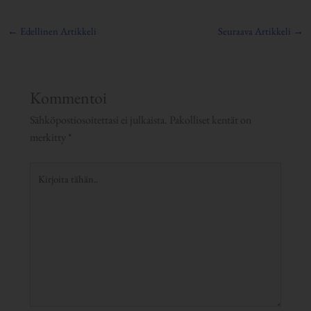
←
Edellinen Artikkeli
Seuraava Artikkeli
→
Kommentoi
Sähköpostiosoitettasi ei julkaista.
Pakolliset kentät on
merkitty
*
Kirjoita
tähän..