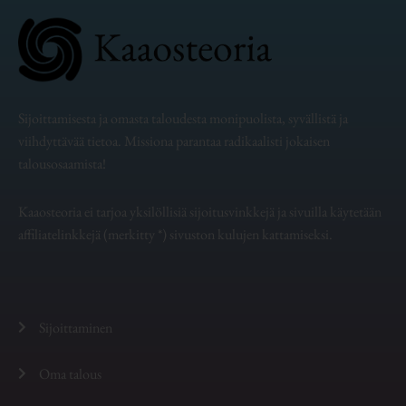
Sijoittamisesta ja omasta taloudesta monipuolista, syvällistä ja
viihdyttävää tietoa. Missiona parantaa radikaalisti jokaisen
talousosaamista!
Kaaosteoria ei tarjoa yksilöllisiä sijoitusvinkkejä ja sivuilla käytetään
affiliatelinkkejä (merkitty *) sivuston kulujen kattamiseksi.
Sijoittaminen
Oma talous