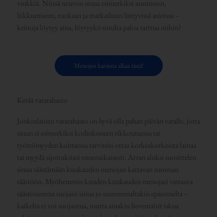
vinkkiä. Niissä neuvon sinua esimerkiksi asumiseen,
liikkumiseen, ruokaan ja matkailuun liittyvissä asioissa –
keinoja löytyy aina, löytyykö sinulta paloa tarttua niihin?
Menojen karsinta alkaa tästä!
Kerää vararahasto
Jonkinlainen vararahasto on hyvä olla pahan päivän varalle, jotta
sinun ei esimerkiksi kodinkoneen rikkoutuessa tai
työttömyyden koittaessa tarvitsisi ottaa korkeakorkoista lainaa
tai myydä sijoituksiasi ennenaikaisesti. Aivan aluksi suosittelen
sinua säästämään kuukauden menojasi kattavan summan
säästöön. Myöhemmin kuuden kuukauden menojasi vastaava
säästösumma suojaisi sinua jo suuremmaltakin epäonnelta –
kaikelta ei voi suojautua, mutta ainakin lieventäisit iskua