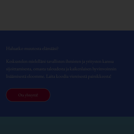
Haluatko muutosta elämääsi?
Keskustelen mielelläni tavallisten ihmisten ja yritysten kanssa
sijoittamisesta, omasta taloudesta ja kaikenlaisen hyvinvoinnin
lisäämisestä eloomme. Laita koodia viereisestä painikkeesta!
Ota yhteyttä!