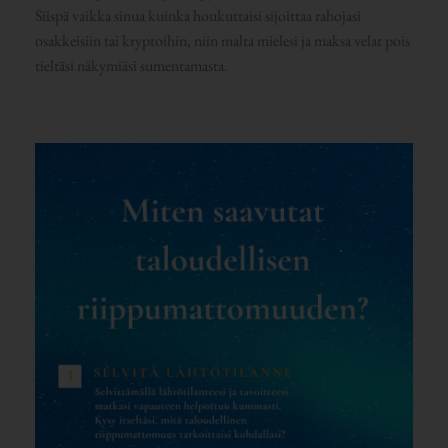
Siispä vaikka sinua kuinka houkuttaisi sijoittaa rahojasi
osakkeisiin tai kryptoihin, niin malta mielesi ja maksa velat pois
tieltäsi näkymiäsi sumentamasta.