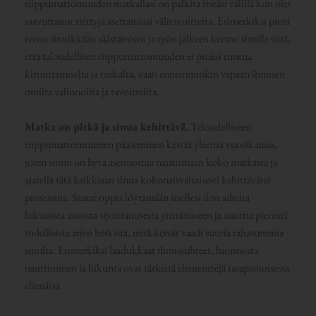
riippumattomuuden matkallasi on palkita itseäsi välillä kun olet
saavuttanut tiettyjä asettamiasi välitavoitteita. Esimerkiksi pieni
reissu sinnikkään säästämisen ja työn jälkeen kertoo sinulle siitä,
että taloudellisen riippumattomuuden ei pitäisi tuntua
kituuttamiselta ja tuskalta, vaan ennemminkin vapaan ihmisen
omilta valinnoilta ja tavoitteilta.
Matka on pitkä ja sinua kehittävä.
Taloudelliseen
riippumattomuuteen pääseminen kestää yleensä vuosikausia,
joten sinun on hyvä asennoitua nauttimaan koko matkasta ja
ajatella tätä kaikkiaan sinua kokonaisvaltaisesti kehittävänä
prosessina. Saatat oppia löytämään itsellesi ilon aiheita
lukuisista asioista sijoittamisesta yrittämiseen ja nauttia pienistä
todellisista arjen hetkistä, mitkä eivät vaadi suuria rahasummia
sinulta. Esimerkiksi laadukkaat ihmissuhteet, luonnosta
nauttiminen ja liikunta ovat tärkeitä elementtejä tasapainoisessa
elämässä.