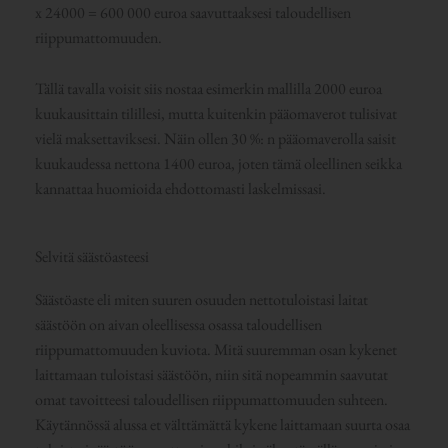
x 24000 = 600 000 euroa saavuttaaksesi taloudellisen
riippumattomuuden.
Tällä tavalla voisit siis nostaa esimerkin mallilla 2000 euroa
kuukausittain tilillesi, mutta kuitenkin pääomaverot tulisivat
vielä maksettaviksesi. Näin ollen 30 %: n pääomaverolla saisit
kuukaudessa nettona 1400 euroa, joten tämä oleellinen seikka
kannattaa huomioida ehdottomasti laskelmissasi.
Selvitä säästöasteesi
Säästöaste eli miten suuren osuuden nettotuloistasi laitat
säästöön on aivan oleellisessa osassa taloudellisen
riippumattomuuden kuviota. Mitä suuremman osan kykenet
laittamaan tuloistasi säästöön, niin sitä nopeammin saavutat
omat tavoitteesi taloudellisen riippumattomuuden suhteen.
Käytännössä alussa et välttämättä kykene laittamaan suurta osaa