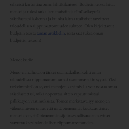
selkeästi kartoittaa oman lähtötilanteesi. Budjetin teossa laitat
menosi ja tulosi tarkalleen muistiin ja tämä selkeyttää
säästöasteesi laskentaa ja kuinka laittaa realistiset tavoitteet
taloudellisen riippumattomuuden suhteen. Olen kirjoittanut
budjetin teosta
tämän artikkelin
, josta saat tukea oman
budjettisi tekoon!
Menot kuriin
Menojen hallinta on tärkeä osa matkallasi kohti omaa
taloudellista riippumattomuuttasi useammastakin syystä. Yksi
tärkeimmistä on se, että menojesi karsimisella voit nostaa omaa
säästöastettasi, mikä nopeuttaa sitten vapautumistasi
palkkatyön vaatimuksista. Toinen merkittävä syy menojen
vähentämiseen on se, että mitä pienemmät kuukausittaiset
menosi ovat, sitä pienemmän sijoitusvarallisuuden tarvitset
saavuttaaksesi taloudellisen riippumattomuuden.