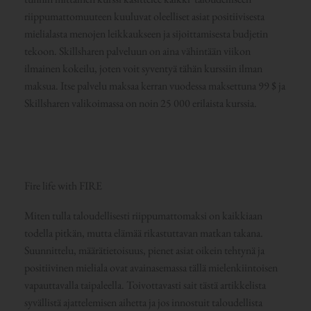
riippumattomuuteen kuuluvat oleelliset asiat positiivisesta
mielialasta menojen leikkaukseen ja sijoittamisesta budjetin
tekoon. Skillsharen palveluun on aina vähintään viikon
ilmainen kokeilu, joten voit syventyä tähän kurssiin ilman
maksua. Itse palvelu maksaa kerran vuodessa maksettuna 99 $ ja
Skillsharen valikoimassa on noin 25 000 erilaista kurssia.
Fire life with FIRE
Miten tulla taloudellisesti riippumattomaksi on kaikkiaan
todella pitkän, mutta elämää rikastuttavan matkan takana.
Suunnittelu, määrätietoisuus, pienet asiat oikein tehtynä ja
positiivinen mieliala ovat avainasemassa tällä mielenkiintoisen
vapauttavalla taipaleella. Toivottavasti sait tästä artikkelista
syvällistä ajattelemisen aihetta ja jos innostuit taloudellista