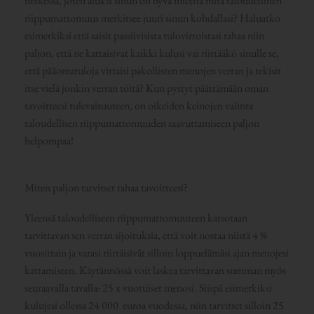
hetkessä, joten aluksi sinun on hyvä miettiä mitä taloudellinen
riippumattomuus merkitsee juuri sinun kohdallasi? Haluatko
esimerkiksi että saisit passiivisista tulovirroistasi rahaa niin
paljon, että ne kattaisivat kaikki kulusi vai riittääkö sinulle se,
että pääomatuloja virtaisi pakollisten menojen verran ja tekisit
itse vielä jonkin verran töitä? Kun pystyt päättämään oman
tavoitteesi tulevaisuuteen, on oikeiden keinojen valinta
taloudellisen riippumattomuuden saavuttamiseen paljon
helpompaa!
Miten paljon tarvitset rahaa tavoitteesi?
Yleensä taloudelliseen riippumattomuuteen katsotaan
tarvittavan sen verran sijoituksia, että voit nostaa niistä 4 %
vuosittain ja varasi riittäisivät silloin loppuelämäsi ajan menojesi
kattamiseen. Käytännössä voit laskea tarvittavan summan myös
seuraavalla tavalla: 25 x vuotuiset menosi. Siispä esimerkiksi
kulujesi ollessa 24 000 euroa vuodessa, niin tarvitset silloin 25