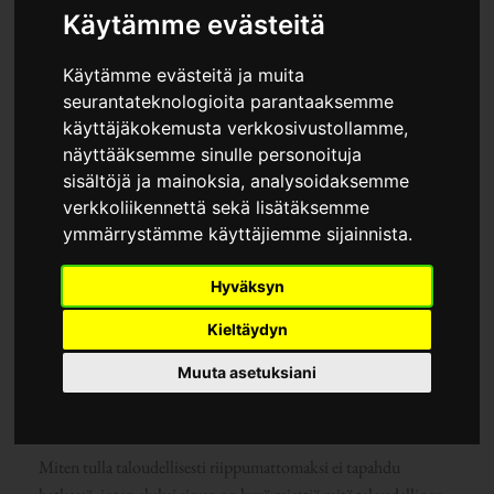
Käytämme evästeitä
Käytämme evästeitä ja muita
Miten tulla taloudellisesti riippumattomaksi – se on asia on
seurantateknologioita parantaaksemme
askarruttanut minua ja monia muita vapaammasta elämästä
käyttäjäkokemusta verkkosivustollamme,
kaavailevia ihmisiä viime vuosina. Tie tähän vapaampaan tilaan,
näyttääksemme sinulle personoituja
missä työtä ei enää tarvitsisi tehdä rahan takia, ei todellakaan ole
sisältöjä ja mainoksia, analysoidaksemme
helppo ja nopea. Sinne löytyy kuitenkin oivia suuntaviittoja,
verkkoliikennettä sekä lisätäksemme
ymmärrystämme käyttäjiemme sijainnista.
joita seuraamalla oikean mielentilan, päättäväisyyden ja hyvän
suunnittelun siivittämänä voit saavuttaa haluamasi tavoitteen
Hyväksyn
aikanaan. Tässä kirjoituksessa esittelen ne kulmakivet, joiden
avulla voit rakentaa mieleisesi vapauden linnakkeen – oletko
Kieltäydyn
valmis muutokseen?
Muuta asetuksiani
Selvitä lähtötilanteesi ja tavoitteesi
Miten tulla taloudellisesti riippumattomaksi ei tapahdu