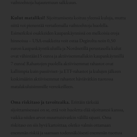
vaihtoehtoja hajautettuun salkkuun.
Kulut mataliksi!
Sijoittamisesta koituu yleensä kuluja, mutta
niitä voi pienentää vertailemalla vaihtoehtoja huolella.
Esimerkiksi osakkeiden kaupankäynnissä on melkoisia eroja
hinnoissa – USA-osakkeita voit ostaa Degirolta noin 0,50
euron kaupankäyntikuluilla ja Nordnetillä perustasolla kulut
ovat vähintään15 euroa ja aktiivisemmallakin kaupankäynnillä
7 euroa! Rahastojen puolella aktiivisemmat rahastot ovat
kalliimpia kuin passiiviset- ja ETF-rahastot ja kulujen jälkeen
keskimäärin aktiivisemmat rahastot häviävätkin tuotossa
matalakuluisimmille verrokeilleen.
Oma riskitaso ja tavoiteaika.
Erittäin tärkeää
sijoittamisessasi on se, että voit huoletta elää sijoitustesi kanssa,
vaikka niiden arvot muuttuisivatkin välillä rajusti. Oma
riskitaso on siis hyvä kartoittaa; oletko valmis ottamaan
enemmän riskiä ja saamaan todennäköisesti enemmän tuottoa