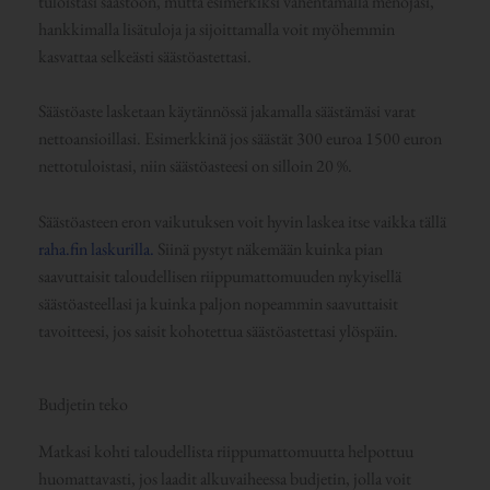
tuloistasi säästöön, mutta esimerkiksi vähentämällä menojasi,
hankkimalla lisätuloja ja sijoittamalla voit myöhemmin
kasvattaa selkeästi säästöastettasi.
Säästöaste lasketaan käytännössä jakamalla säästämäsi varat
nettoansioillasi. Esimerkkinä jos säästät 300 euroa 1500 euron
nettotuloistasi, niin säästöasteesi on silloin 20 %.
Säästöasteen eron vaikutuksen voit hyvin laskea itse vaikka tällä
raha.fin laskurilla.
Siinä pystyt näkemään kuinka pian
saavuttaisit taloudellisen riippumattomuuden nykyisellä
säästöasteellasi ja kuinka paljon nopeammin saavuttaisit
tavoitteesi, jos saisit kohotettua säästöastettasi ylöspäin.
Budjetin teko
Matkasi kohti taloudellista riippumattomuutta helpottuu
huomattavasti, jos laadit alkuvaiheessa budjetin, jolla voit