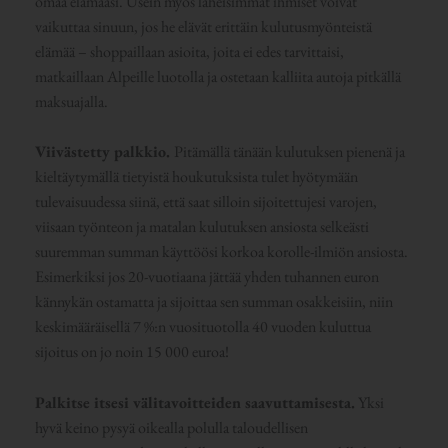
omaa elämääsi. Usein myös läheisimmät ihmiset voivat
vaikuttaa sinuun, jos he elävät erittäin kulutusmyönteistä
elämää – shoppaillaan asioita, joita ei edes tarvittaisi,
matkaillaan Alpeille luotolla ja ostetaan kalliita autoja pitkällä
maksuajalla.
Viivästetty palkkio.
Pitämällä tänään kulutuksen pienenä ja
kieltäytymällä tietyistä houkutuksista tulet hyötymään
tulevaisuudessa siinä, että saat silloin sijoitettujesi varojen,
viisaan työnteon ja matalan kulutuksen ansiosta selkeästi
suuremman summan käyttöösi korkoa korolle-ilmiön ansiosta.
Esimerkiksi jos 20-vuotiaana jättää yhden tuhannen euron
kännykän ostamatta ja sijoittaa sen summan osakkeisiin, niin
keskimääräisellä 7 %:n vuosituotolla 40 vuoden kuluttua
sijoitus on jo noin 15 000 euroa!
Palkitse itsesi välitavoitteiden saavuttamisesta.
Yksi
hyvä keino pysyä oikealla polulla taloudellisen