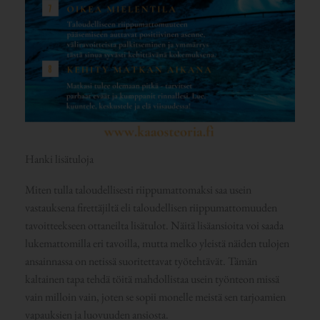
Hanki lisätuloja
Miten tulla taloudellisesti riippumattomaksi saa usein
vastauksena firettäjiltä eli taloudellisen riippumattomuuden
tavoitteekseen ottaneilta lisätulot. Näitä lisäansioita voi saada
lukemattomilla eri tavoilla, mutta melko yleistä näiden tulojen
ansainnassa on netissä suoritettavat työtehtävät. Tämän
kaltainen tapa tehdä töitä mahdollistaa usein työnteon missä
vain milloin vain, joten se sopii monelle meistä sen tarjoamien
vapauksien ja luovuuden ansiosta.