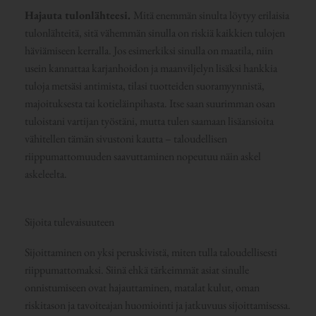
Hajauta tulonlähteesi.
Mitä enemmän sinulta löytyy erilaisia
tulonlähteitä, sitä vähemmän sinulla on riskiä kaikkien tulojen
häviämiseen kerralla. Jos esimerkiksi sinulla on maatila, niin
usein kannattaa karjanhoidon ja maanviljelyn lisäksi hankkia
tuloja metsäsi antimista, tilasi tuotteiden suoramyynnistä,
majoituksesta tai kotieläinpihasta. Itse saan suurimman osan
tuloistani vartijan työstäni, mutta tulen saamaan lisäansioita
vähitellen tämän sivustoni kautta – taloudellisen
riippumattomuuden saavuttaminen nopeutuu näin askel
askeleelta.
Sijoita tulevaisuuteen
Sijoittaminen on yksi peruskivistä, miten tulla taloudellisesti
riippumattomaksi. Siinä ehkä tärkeimmät asiat sinulle
onnistumiseen ovat hajauttaminen, matalat kulut, oman
riskitason ja tavoiteajan huomiointi ja jatkuvuus sijoittamisessa.