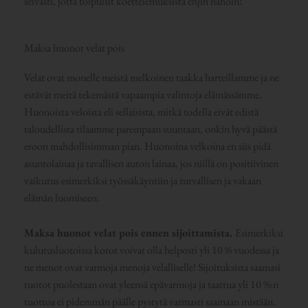
selvästi, jotta toipuisit koettelemuksista ehjin nahoin!
Maksa huonot velat pois
Velat ovat monelle meistä melkoinen taakka harteillamme ja ne
estävät meitä tekemästä vapaampia valintoja elämässämme.
Huonoista veloista eli sellaisista, mitkä todella eivät edistä
taloudellista tilaamme parempaan suuntaan, onkin hyvä päästä
eroon mahdollisimman pian. Huonoina velkoina en siis pidä
asuntolainaa ja tavallisen auton lainaa, jos niillä on positiivinen
vaikutus esimerkiksi työssäkäyntiin ja turvallisen ja vakaan
elämän luomiseen.
Maksa huonot velat pois ennen sijoittamista.
Esimerkiksi
kulutusluotoissa korot voivat olla helposti yli 10 % vuodessa ja
ne menot ovat varmoja menoja velalliselle! Sijoituksista saamasi
tuotot puolestaan ovat yleensä epävarmoja ja taattua yli 10 %:n
tuottoa ei pidemmän päälle pystytä varmasti saamaan mistään.