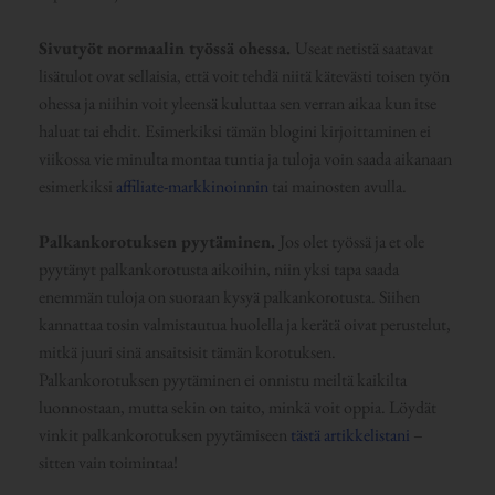
Sivutyöt normaalin työssä ohessa.
Useat netistä saatavat
lisätulot ovat sellaisia, että voit tehdä niitä kätevästi toisen työn
ohessa ja niihin voit yleensä kuluttaa sen verran aikaa kun itse
haluat tai ehdit. Esimerkiksi tämän blogini kirjoittaminen ei
viikossa vie minulta montaa tuntia ja tuloja voin saada aikanaan
esimerkiksi
affiliate-markkinoinnin
tai mainosten avulla.
Palkankorotuksen pyytäminen.
Jos olet työssä ja et ole
pyytänyt palkankorotusta aikoihin, niin yksi tapa saada
enemmän tuloja on suoraan kysyä palkankorotusta. Siihen
kannattaa tosin valmistautua huolella ja kerätä oivat perustelut,
mitkä juuri sinä ansaitsisit tämän korotuksen.
Palkankorotuksen pyytäminen ei onnistu meiltä kaikilta
luonnostaan, mutta sekin on taito, minkä voit oppia. Löydät
vinkit palkankorotuksen pyytämiseen
tästä artikkelistani
–
sitten vain toimintaa!