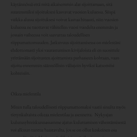
käytännössä että mitä aikaisemmin alat sijoittamaan, sitä
suuremmiksi sijoituksesi kasvavat vuosien kuluessa. Siispä
vaikka alussa sijoituksesi voivat kasvaa hitaasti, niin vuosien
kuluessa ne tuottavat vähitellen vuosi vuodelta enemmän ja
jossain vaiheessa voit saavuttaa taloudellisen
riippumattomuuden. Jatkuvuus sijoittamisessa on mielestäni
ehdottomasti yksi vaurastumisen kivijaloista eli en suosittele
yrittämään sijoitusten ajoittamista parhaaseen kohtaan, vaan
sijoita ennemmin säännöllisin väliajoin hyviksi katsomiisi
kohteisiin.
Oikea mielentila
Miten tulla taloudellisesti riippumattomaksi vaatii sinulta myös
tietynkaltaista oikeaa mielentilaa ja asennetta. Nykyajan
kulutusyhteiskunnassamme ajatus kuluttamisen vähentämisestä
voi alkuun tuntua haastavalta, jos se on ollut keskeinen osa