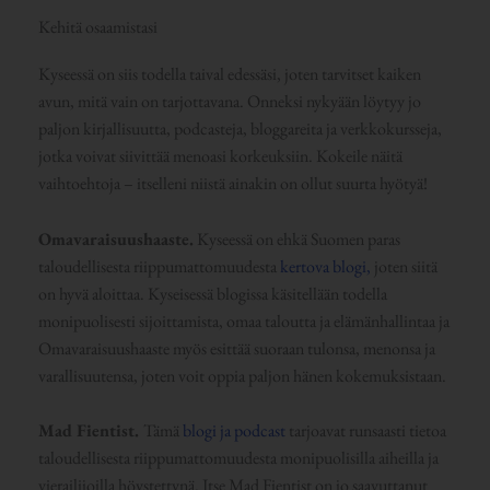
Kehitä osaamistasi
Kyseessä on siis todella taival edessäsi, joten tarvitset kaiken
avun, mitä vain on tarjottavana. Onneksi nykyään löytyy jo
paljon kirjallisuutta, podcasteja, bloggareita ja verkkokursseja,
jotka voivat siivittää menoasi korkeuksiin. Kokeile näitä
vaihtoehtoja – itselleni niistä ainakin on ollut suurta hyötyä!
Omavaraisuushaaste.
Kyseessä on ehkä Suomen paras
taloudellisesta riippumattomuudesta
kertova blogi,
joten siitä
on hyvä aloittaa. Kyseisessä blogissa käsitellään todella
monipuolisesti sijoittamista, omaa taloutta ja elämänhallintaa ja
Omavaraisuushaaste myös esittää suoraan tulonsa, menonsa ja
varallisuutensa, joten voit oppia paljon hänen kokemuksistaan.
Mad Fientist.
Tämä
blogi ja podcast
tarjoavat runsaasti tietoa
taloudellisesta riippumattomuudesta monipuolisilla aiheilla ja
vierailijoilla höystettynä. Itse Mad Fientist on jo saavuttanut