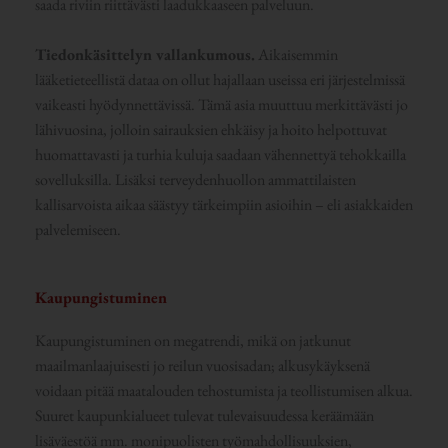
saada riviin riittävästi laadukkaaseen palveluun.
Tiedonkäsittelyn vallankumous.
Aikaisemmin
lääketieteellistä dataa on ollut hajallaan useissa eri järjestelmissä
vaikeasti hyödynnettävissä. Tämä asia muuttuu merkittävästi jo
lähivuosina, jolloin sairauksien ehkäisy ja hoito helpottuvat
huomattavasti ja turhia kuluja saadaan vähennettyä tehokkailla
sovelluksilla. Lisäksi terveydenhuollon ammattilaisten
kallisarvoista aikaa säästyy tärkeimpiin asioihin – eli asiakkaiden
palvelemiseen.
Kaupungistuminen
Kaupungistuminen on megatrendi, mikä on jatkunut
maailmanlaajuisesti jo reilun vuosisadan; alkusykäyksenä
voidaan pitää maatalouden tehostumista ja teollistumisen alkua.
Suuret kaupunkialueet tulevat tulevaisuudessa keräämään
lisäväestöä mm. monipuolisten työmahdollisuuksien,