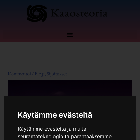
Siirry
sisältöön
Kommentoi
/
Blogi
,
Sijoitukset
Käytämme evästeitä
Käytämme evästeitä ja muita
seurantateknologioita parantaaksemme