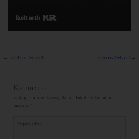
Built with Kit
←
Edellinen Artikkeli
Seuraava Artikkeli
→
Kommentoi
Sähköpostiosoitettasi ei julkaista.
Pakolliset kentät on
merkitty
*
Kirjoita
tähän..