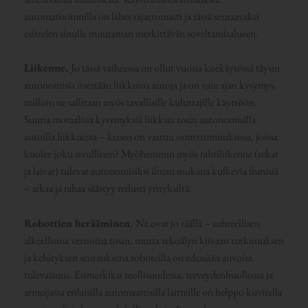
automatisoinnilla on lähes rajattomasti ja tässä seuraavaksi
esittelen sinulle muutaman merkittävän soveltamisalueen.
Liikenne.
Jo tässä vaiheessa on ollut vuosia koekäytössä täysin
autonomisia itsestään liikkuvia autoja ja on vain ajan kysymys,
milloin ne sallitaan myös tavallisille kuluttajille käyttöön.
Suuria moraalisia kysymyksiä liikkuu tosin autonomisilla
autoilla liikkuessa – kenen on vastuu onnettomuuksissa, joissa
kuolee joku sivullinen? Myöhemmin myös rahtiliikenne (rekat
ja laivat) tulevat autonomisiksi ilman mukana kulkevia ihmisiä
– aikaa ja rahaa säästyy reilusti yrityksiltä.
Robottien herääminen.
Ne ovat jo täällä – suhteellisen
alkeellisina versioina tosin, mutta tekoälyn kiivaan tutkimuksen
ja kehityksen seurauksena roboteilla on edessään auvoisa
tulevaisuus. Esimerkiksi teollisuudessa, terveydenhuollossa ja
armeijassa erilaisilla automaattisilla laitteille on helppo kuvitella