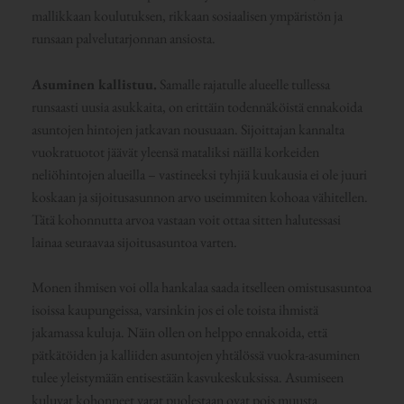
mallikkaan koulutuksen, rikkaan sosiaalisen ympäristön ja
runsaan palvelutarjonnan ansiosta.
Asuminen kallistuu.
Samalle rajatulle alueelle tullessa
runsaasti uusia asukkaita, on erittäin todennäköistä ennakoida
asuntojen hintojen jatkavan nousuaan. Sijoittajan kannalta
vuokratuotot jäävät yleensä mataliksi näillä korkeiden
neliöhintojen alueilla – vastineeksi tyhjiä kuukausia ei ole juuri
koskaan ja sijoitusasunnon arvo useimmiten kohoaa vähitellen.
Tätä kohonnutta arvoa vastaan voit ottaa sitten halutessasi
lainaa seuraavaa sijoitusasuntoa varten.
Monen ihmisen voi olla hankalaa saada itselleen omistusasuntoa
isoissa kaupungeissa, varsinkin jos ei ole toista ihmistä
jakamassa kuluja. Näin ollen on helppo ennakoida, että
pätkätöiden ja kalliiden asuntojen yhtälössä vuokra-asuminen
tulee yleistymään entisestään kasvukeskuksissa. Asumiseen
kuluvat kohonneet varat puolestaan ovat pois muusta