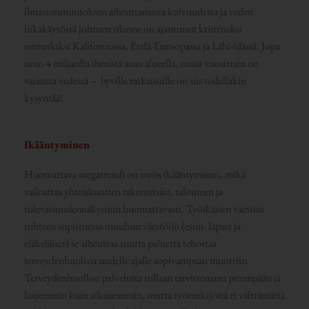
ilmastonmuutoksen aiheuttamasta kuivuudesta ja veden
liikakäytöstä johtuen tilanne on ajautunut kriittiseksi
esimerkiksi Kaliforniassa, Etelä-Euroopassa ja Lähi-idässä. Jopa
noin 4 miljardia ihmistä asuu alueella, missä vuosittain on
vajausta vedessä – hyville ratkaisuille on siis todellakin
kysyntää!
Ikääntyminen
Huomattava megatrendi on myös ikääntyminen, mikä
vaikuttaa yhteiskuntien rakenteisiin, talouteen ja
tulevaisuudennäkymiin huomattavasti. Työikäisen väestön
suhteen supistuessa muuhun väestöön (esim. lapset ja
eläkeläiset) se aiheuttaa suurta painetta tehostaa
terveydenhuoltoa uudelle ajalle sopivampaan muottiin.
Terveydenhuollon palveluita tullaan tarvitsemaan pitempään ja
laajemmin kuin aikaisemmin, mutta työntekijöitä ei välttämättä