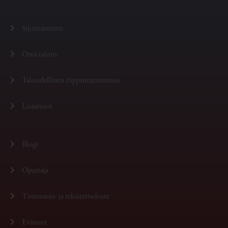
Sijoittaminen
Oma talous
Taloudellinen riippumattomuus
Lisäansiot
Blogi
Opastaja
Tietosuoja- ja rekisteriseloste
Evästeet