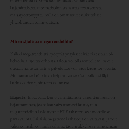
monipuolisia kasvumahdollisuuksia. Seurauksena
laajamittaisesta automatisoinnista saattaa tosin seurata
massatyöttömyyttä, millä on omat suuret vaikutukset
yhteiskuntien toimivuuteen.
Miten sijoittaa megatrendeihin?
Kaikki megatrendeistä hyötyvät yritykset eivät oikeastaan ole
kelvollisia sijoituskohteita; talous voi olla rempallaan, riskejä
otetaan holtittomasti ja palvelutaso voi jäädä kauas toivotusta.
Muutamat selkeät vinkit helpottavat selvästi polkuasi läpi
laadukkaiden sijoitusten valinnassa.
Hajauta.
Ehkä paras keino vähentää riskejä sijoittamisessa on
hajauttaminen; jos haluat vaivattomasti laatua, niin
megatrendeihin keskittyneet ETF-rahastot ovat monelle se
paras valinta. Erilaisia megatrendi-rahastoja on valtavasti ja voit
valita esimerkiksi minkä tahansa tässä artikkelissa mainitsemani