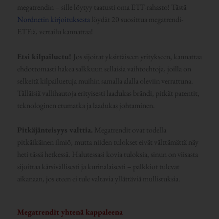
megatrendin – sille löytyy taatusti oma ETF-rahasto! Tästä
Nordnetin kirjoituksesta
löydät 20 suosittua megatrendi-
ETF:ä, vertailu kannattaa!
Etsi kilpailuetu!
Jos sijoitat yksittäiseen yritykseen, kannattaa
ehdottomasti hakea salkkuun sellaisia vaihtoehtoja, joilla on
selkeitä kilpailuetuja muihin samalla alalla oleviin verrattuna.
Tälläisiä vallihautoja erityisesti laadukas brändi, pitkät patentit,
teknologinen etumatka ja laadukas johtaminen.
Pitkäjänteisyys valttia.
Megatrendit ovat todella
pitkäikäinen ilmiö, mutta niiden tulokset eivät välttämättä näy
heti tässä hetkessä. Halutessasi kovia tuloksia, sinun on viisasta
sijoittaa kärsivällisesti ja kurinalaisesti – palkkiot tulevat
aikanaan, jos eteen ei tule valtavia yllättäviä mullistuksia.
Megatrendit yhtenä kappaleena