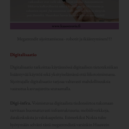
Megatrendit sijoittamisessa - robotit ja ikääntyminen???
Digitalisaatio
Digitalisaatio tarkoittaa käytännössä digitaalisen tietotekniikan
lisääntyvää käyttöä sekä yksityiselämässä että liiketoiminnassa.
Sijoittajalle digitalisaatio tarjoaa valtavasti mahdollisuuksia
vaurastua kasvuajureita seuraamalla.
Digi-infra.
Voimistuvaa digitaalista tiedonsiirtoa tukemaan
tarvitaan huomattavasti infrastruktuuria; mobiiliverkkoja,
datakeskuksia ja valokaapeleita. Esimerkiksi Nokia tulee
hyötymään selvästi tästä megatrendistä varsinkin Huawein