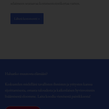
selaimeen seuraavaa kommentointikertaa varten.
Haluatko muutosta elämääsi?
Keskustelen mielelläni tavallisten ihmisten ja yritysten kanssa
sijoittamisesta, omasta taloudesta ja kaikenlaisen hyvinvoinnin
lisäämisestä eloomme. Laita koodia viereisestä painikkeesta!