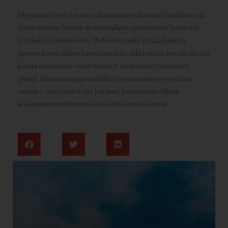
Megatrendit tulevat siis vaikuttamaan valtavasti elämäämme ja
niistä voimme hyötyä sijoittamalla megatrendeistä hyötyviin
yrityksiin ja rahastoihin. Parhaiten nautit pitkäaikaisista
panostuksista näihin kasvuajureihin, sillä korkoa korolle-ilmiön
kautta suurimmat voitot saavutat vasta vuosikymmenten
päästä. Minusta megatrendeihin sijoittaminen on voittava
valinta – mitä mieltä olet lukijani, kannattaako lähteä
seilaamaan trendien mukana kohti aamunkoittoa?