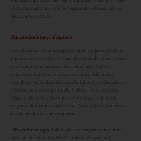
mullistavia. Joskus näiden kehityssuuntien kohdalle voi osua
yllättäviä tapahtumia, jolloin megatrendi voi laimeta selvästi
aikaisemmasta vireestä.
Ilmastonmuutos ja cleantech
Eräs ehdottomasti suurimmista aikamme megatrendeistä on
ilmastonmuutos, mitä ei kukaan ole voinut olla huomaamatta
viime vuosikymmenten mullistusten aikana. Toinen
ympäristöntilaa huomioiva asia on cleantech eli puhdas
teknologia, millä edistetään kestävää kehitystä ja vähennetään
yritysten kuormaa ympäristölle. Yhdessä nämä ympäristön
tilaan ja näin koko elämäämme voimakkaasti vaikuttavat
megatrendit tulevat kestämään todella kauan ja vaikuttamaan
monin tavoin arkeemme ja juhlaan.
Päästötön energia.
Kaikki sellaiset energiamuodot, mitkä
eivät aiheuta hiilidioksipäästöjä, tulevat olemaan mitä