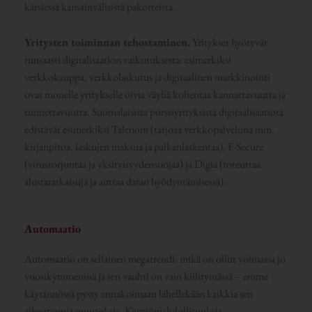
kärsiessä kansainvälisistä pakotteista.
Yritysten toiminnan tehostaminen.
Yritykset hyötyvät
runsaasti digitalisaation vaikutuksesta: esimerkiksi
verkkokauppa, verkkolaskutus ja digitaalinen markkinointi
ovat monelle yritykselle oivia väyliä kohentaa kannattavuutta ja
tunnettavuutta. Suomalaisista pörssiyrityksistä digitaalisaatiota
edistävät esimerkiksi Talenom (tarjoaa verkkopalveluna mm.
kirjanpitoa, laskujen maksua ja palkanlaskentaa), F-Secure
(virustorjuntaa ja yksityisyydensuojaa) ja Digia (toteuttaa
alustaratkaisuja ja auttaa datan hyödyntämisessä).
Automaatio
Automaatio on sellainen megatrendi, mikä on ollut voimassa jo
vuosikymmeninä ja sen vauhti on vain kiihtymässä – emme
käytännössä pysty ennakoimaan lähellekään kaikkia sen
aiheuttamia muutoksia. Käyttömahdollisuuksia