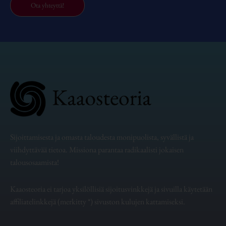
Ota yhteyttä!
Sijoittamisesta ja omasta taloudesta monipuolista, syvällistä ja
viihdyttävää tietoa. Missiona parantaa radikaalisti jokaisen
talousosaamista!
Kaaosteoria ei tarjoa yksilöllisiä sijoitusvinkkejä ja sivuilla käytetään
affiliatelinkkejä (merkitty *) sivuston kulujen kattamiseksi.