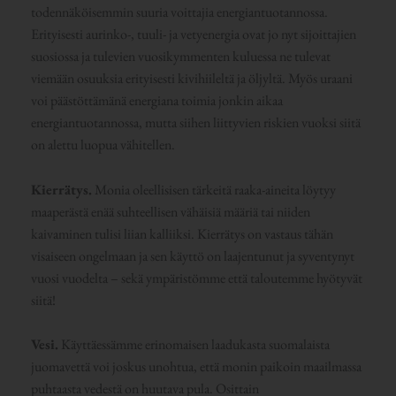
todennäköisemmin suuria voittajia energiantuotannossa.
Erityisesti aurinko-, tuuli- ja vetyenergia ovat jo nyt sijoittajien
suosiossa ja tulevien vuosikymmenten kuluessa ne tulevat
viemään osuuksia erityisesti kivihiileltä ja öljyltä. Myös uraani
voi päästöttämänä energiana toimia jonkin aikaa
energiantuotannossa, mutta siihen liittyvien riskien vuoksi siitä
on alettu luopua vähitellen.
Kierrätys.
Monia oleellisisen tärkeitä raaka-aineita löytyy
maaperästä enää suhteellisen vähäisiä määriä tai niiden
kaivaminen tulisi liian kalliiksi. Kierrätys on vastaus tähän
visaiseen ongelmaan ja sen käyttö on laajentunut ja syventynyt
vuosi vuodelta – sekä ympäristömme että taloutemme hyötyvät
siitä!
Vesi.
Käyttäessämme erinomaisen laadukasta suomalaista
juomavettä voi joskus unohtua, että monin paikoin maailmassa
puhtaasta vedestä on huutava pula. Osittain