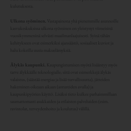
kulutuksesta.
Ulkona syöminen.
Vastapainona yhä pienemmille asunnoille
kasvukeskuksissa ulkona syöminen on yleistynyt viimeisinä
vuosikymmeninä selvästi maailmanlaajuisesti. Syinä tähän
kehitykseen ovat esimerkiksi ajansäästö, sosiaaliset kuviot ja
halu kokeilla uusia makuelämyksiä.
Älykäs kaupunki.
Kaupungistumisen myötä lisääntyy myös
tarve älykkäälle teknologialle; siitä ovat esimerkkejä älykäs
valaistus, (säästää energiaa ja lisää turvallisuutta), jätteiden
hakeminen oikeaan aikaan (antureiden avulla) ja
kaupunkipyörien käyttö. Lisäksi tieto kulkee parhaimmillaan
saumattomasti asukkaiden ja erilaisten palveluiden (esim.
ravintolat, terveydenhoito ja koulutus) välillä.