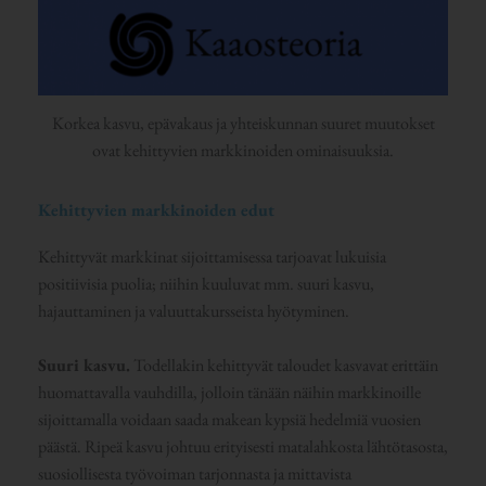
Korkea kasvu, epävakaus ja yhteiskunnan suuret muutokset
ovat kehittyvien markkinoiden ominaisuuksia.
Kehittyvien markkinoiden edut
Kehittyvät markkinat sijoittamisessa tarjoavat lukuisia
positiivisia puolia; niihin kuuluvat mm. suuri kasvu,
hajauttaminen ja valuuttakursseista hyötyminen.
Suuri kasvu.
Todellakin kehittyvät taloudet kasvavat erittäin
huomattavalla vauhdilla, jolloin tänään näihin markkinoille
sijoittamalla voidaan saada makean kypsiä hedelmiä vuosien
päästä. Ripeä kasvu johtuu erityisesti matalahkosta lähtötasosta,
suosiollisesta työvoiman tarjonnasta ja mittavista