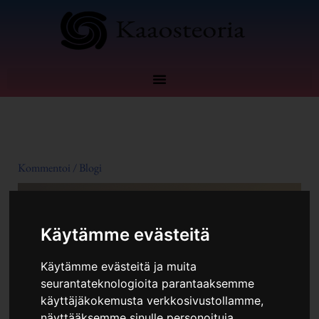
Siirry
sisältöön
Kommentoi
/
Blogi
Käytämme evästeitä
Käytämme evästeitä ja muita
seurantateknologioita parantaaksemme
käyttäjäkokemusta verkkosivustollamme,
näyttääksemme sinulle personoituja