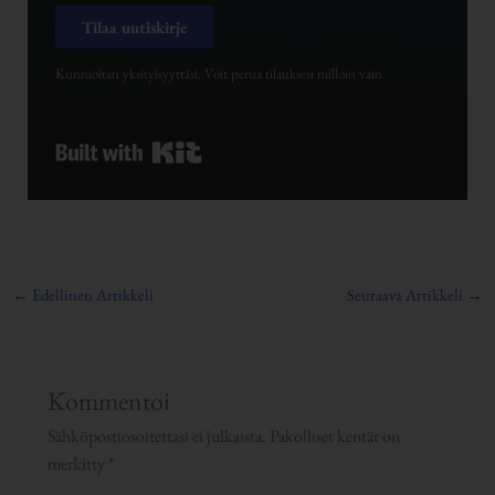
Tilaa uutiskirje
Kunnioitan yksityisyyttäsi. Voit perua tilauksesi milloin vain.
Built with Kit
←
Edellinen Artikkeli
Seuraava Artikkeli
→
Kommentoi
Sähköpostiosoitettasi ei julkaista.
Pakolliset kentät on
merkitty
*