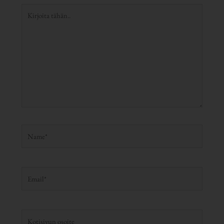
Kirjoita
tähän..
Name*
Email*
Kotisivun