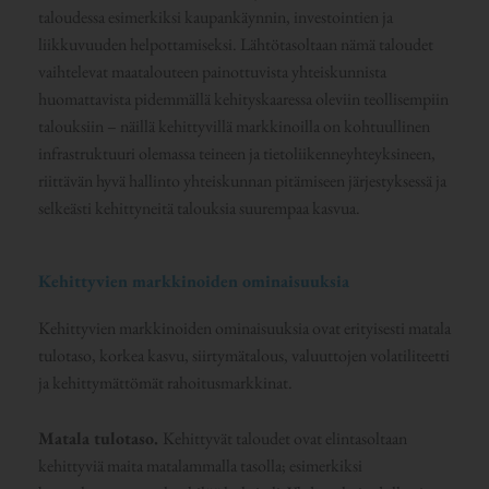
taloudessa esimerkiksi kaupankäynnin, investointien ja
liikkuvuuden helpottamiseksi. Lähtötasoltaan nämä taloudet
vaihtelevat maatalouteen painottuvista yhteiskunnista
huomattavista pidemmällä kehityskaaressa oleviin teollisempiin
talouksiin – näillä kehittyvillä markkinoilla on kohtuullinen
infrastruktuuri olemassa teineen ja tietoliikenneyhteyksineen,
riittävän hyvä hallinto yhteiskunnan pitämiseen järjestyksessä ja
selkeästi kehittyneitä talouksia suurempaa kasvua.
Kehittyvien markkinoiden ominaisuuksia
Kehittyvien markkinoiden ominaisuuksia ovat erityisesti matala
tulotaso, korkea kasvu, siirtymätalous, valuuttojen volatiliteetti
ja kehittymättömät rahoitusmarkkinat.
Matala tulotaso.
Kehittyvät taloudet ovat elintasoltaan
kehittyviä maita matalammalla tasolla; esimerkiksi