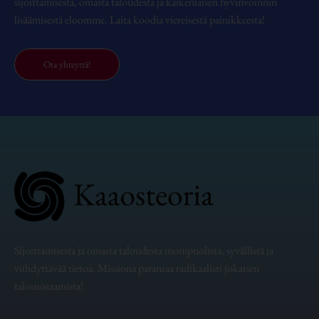
sijoittamisesta, omasta taloudesta ja kaikenlaisen hyvinvoinnin
lisäämisestä eloomme. Laita koodia viereisestä painikkeesta!
Ota yhteyttä!
Sijoittamisesta ja omasta taloudesta monipuolista, syvällistä ja
viihdyttävää tietoa. Missiona parantaa radikaalisti jokaisen
talousosaamista!