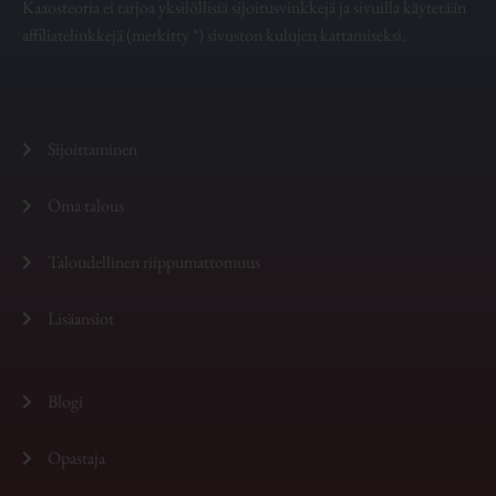
Kaaosteoria ei tarjoa yksilöllisiä sijoitusvinkkejä ja sivuilla käytetään
affiliatelinkkejä (merkitty *) sivuston kulujen kattamiseksi.
Sijoittaminen
Oma talous
Taloudellinen riippumattomuus
Lisäansiot
Blogi
Opastaja