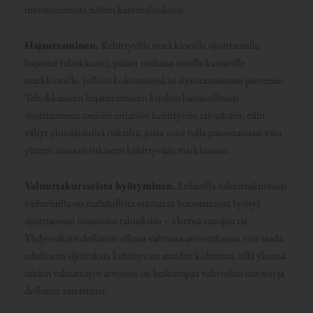
investoinneista näihin kasvutalouksiin.
Hajauttaminen.
Kehittyville markkinoille sijoittamalla
hajautat tehokkaasti; pääset mukaan uusille kasvaville
markkinoille, jolloin kokonaisriskisi sijoittamisessasi pienenee.
Tehokkaaseen hajauttamiseen kuuluu luonnollisesti
sijoittaminen useisiin erilaisiin kehittyviin talouksiin; näin
vältyt ylimääräisiltä riskeiltä, joita voisi tulla panostaessasi vain
yhteen ainoaan riskiseen kehittyvään markkinaan.
Valuuttakursseista hyötyminen.
Erilaisilla valuuttakurssien
vaihteluilla on mahdollista saavuttaa huomattavaa hyötyä
sijoittaessasi nouseviin talouksiin – yleensä eurojen tai
Yhdysvaltain dollarien ollessa vahvassa arvostuksessa voit saada
edullisesti sijoituksia kehittyvien maiden kohteista, sillä yleensä
niiden valuuttojen arvostus on heikompaa vahvoihin euroon ja
dollariin verrattuna.