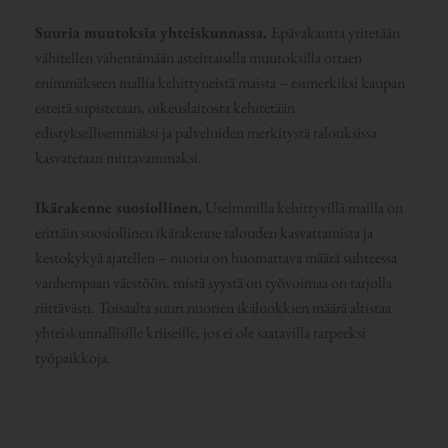
Suuria muutoksia yhteiskunnassa.
Epävakautta yritetään
vähitellen vähentämään asteittaisilla muutoksilla ottaen
enimmäkseen mallia kehittyneistä maista – esimerkiksi kaupan
esteitä supistetaan, oikeuslaitosta kehitetään
edistyksellisemmäksi ja palveluiden merkitystä talouksissa
kasvatetaan mittavammaksi.
Ikärakenne suosiollinen.
Useimmilla kehittyvillä mailla on
erittäin suosiollinen ikärakenne talouden kasvattamista ja
kestokykyä ajatellen – nuoria on huomattava määrä suhteessa
vanhempaan väestöön, mistä syystä on työvoimaa on tarjolla
riittävästi. Toisaalta suuri nuorien ikäluokkien määrä altistaa
yhteiskunnallisille kriiseille, jos ei ole saatavilla tarpeeksi
työpaikkoja.