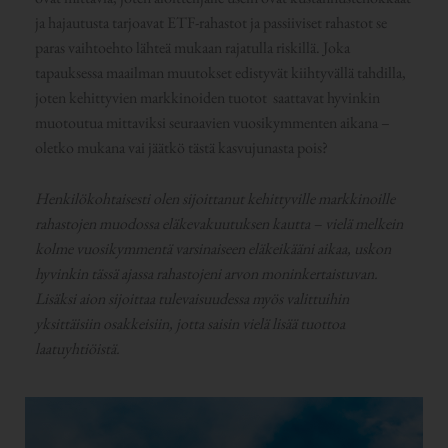
ja hajautusta tarjoavat ETF-rahastot ja passiiviset rahastot se
paras vaihtoehto lähteä mukaan rajatulla riskillä. Joka
tapauksessa maailman muutokset edistyvät kiihtyvällä tahdilla,
joten kehittyvien markkinoiden tuotot saattavat hyvinkin
muotoutua mittaviksi seuraavien vuosikymmenten aikana –
oletko mukana vai jäätkö tästä kasvujunasta pois?
Henkilökohtaisesti olen sijoittanut kehittyville markkinoille
rahastojen muodossa eläkevakuutuksen kautta – vielä melkein
kolme vuosikymmentä varsinaiseen eläkeikääni aikaa, uskon
hyvinkin tässä ajassa rahastojeni arvon moninkertaistuvan.
Lisäksi aion sijoittaa tulevaisuudessa myös valittuihin
yksittäisiin osakkeisiin, jotta saisin vielä lisää tuottoa
laatuyhtiöistä.