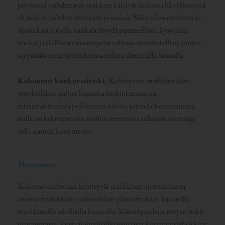
pörsseissä vaihdettavat osakkeet kärsivät heikosta likviditeetistä
eli niitä ei vaihdeta riittävästi pörssissä. Näin ollen omistettuja
sijoituksia voi olla hankala myydä puutteellisen kysynnän
vuoksi ja äkillisen rahantarpeen tullessa on mahdollista joutua
myymään omat sijoituksensa reilusti alemmalla hinnalla.
Kohonnut konkurssiriski.
Kehittyvien markkinoiden
yrityksillä on paljon haasteita keskinkertaisesta
infrastruktuurista poliittiseen riskiin, joten kokonaisuutena
niillä on kehittyneisiin maihin verrattuna selkeästi suurempi
riski ajautua konkurssiin.
Yhteenveto
Kokonaisuudessaan kehittyvät markkinat sijoittamisessa
antavat mielekkään vaihtoehdon päästä mukaan kasvaville
markkinoille edullisilla hinnoilla. Kääntöpuolena tietysti riskit
ovat mittavia, joten aloittelijalle usein ovat kustannustehokkaat