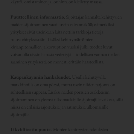
käyttö, omistaminen ja louhinta on kielletty maassa.
Puutteellinen informaatio.
Sijoittajan kannalta kehittyvien
maiden sijoittaminen vaatii usein vaivannäköä; esimerkiksi
yritykset eivät useinkaan laita nettiin tarkkoja tietoja
tuloskehityksestään. Lisäksi kehittymättömien
kirjanpitomallien ja korruption vuoksi julki tuodut luvut
voivat olla täysin hatusta vedettyjä – todellisen varman tiedon
saaminen yrityksestä on monesti erittäin haasteellista.
Kaupankäynnin hankaluudet.
Useilla kehittyvillä
markkinoilla on oma pörssi, mutta usein niiden tarjonta on
suhteellisen suppeaa. Lisäksi näiden pörssien osakkeisiin
sijoittaminen on yleensä ulkomaalaisille sijoittajille vaikeaa, sillä
niissä on erilaisia rajoituksia ja vaatimuksia ulkomaisille
sijoittajille.
Likviditeetin puute.
Monien kehittyvien talouksien