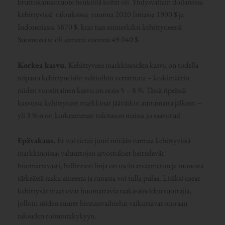
bruttokansantuote henkilöä kohti oli Yhdysvaltain dollareissa
kehittyvissä talouksissa vuonna 2020 Intiassa 1900 $ ja
Indonesiassa 3870 $. kun taas esimerkiksi kehittyneessä
Suomessa se oli samana vuonna 49 040 $.
Korkea kasvu.
Kehittyvien markkinoiden kasvu on todella
reipasta kehittyneisiin valtioihin verrattuna – keskimäärin
niiden vuosittainen kasvu on noin 5 – 8 %. Tässä ripeässä
kasvussa kehittyneet markkinat jäävätkin auttamatta jälkeen –
yli 3 %:n on korkeamman tulotason maissa jo saavutus!
Epävakaus.
Et voi tietää juuri mitään varmaa kehittyvissä
markkinoissa: valuuttojen arvostukset heittelevät
huomattavasti, hallinnon linja on usein arvaamaton ja monesta
tärkeästä raaka-aineesta ja ruoasta voi tulla pulaa. Lisäksi useat
kehittyvät maat ovat huomattavia raaka-aineiden tuottajia,
jolloin niiden suuret hinnanvaihtelut vaikuttavat suoraan
talouden toimintakykyyn.