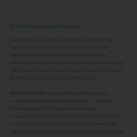
Kehittyvien markkinoiden haasteet
Kehittyville markkinoille sijoittaessasi on erittäin tärkeää
huomioida olennaiset haasteet, mitkä eroavat selkeästi
kehittyneisiin markkinoihin sijoittamisesta. Painavia
heikkouksia kehittyvissä talouksissa ovat erityisesti poliittinen
riski, puutteellinen informaatio, kaupankäynnin hankaluudet,
likviditeetin puute ja kohonnut konkurssiriski.
Poliittinen riski.
Useimmat kehittyvistä talouksista
muuttuvat yhteiskuntina nopealla sykkeellä – sijoittajan
kannalta epämiellyttäviä päätöksiä verotuksen ja
kaupankäynnin suhteen voi tulla yllättäen. Esimerkiksi Kiina
on viime vuosina päätöksillään vaikeuttanut huomattavasti
länsimaisten yritysten toimintaa maassaan ja kryptovaluuttojen