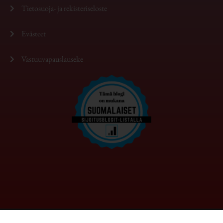
Tietosuoja- ja rekisteriseloste
Evästeet
Vastuuvapauslauseke