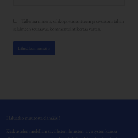
osoite
Tallenna nimeni, sähköpostiosoitteeni ja sivustoni tähän
selaimeen seuraavaa kommentointikertaa varten.
Haluatko muutosta elämääsi?
Keskustelen mielelläni tavallisten ihmisten ja yritysten kanssa