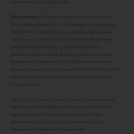
suurimmista teknologiayhtiöistä.
Liiketoiminta.
Parhaillaan Tietoevryllä on viisi erilaista
liiketoimintasegmenttiä; Create, Banking, Care, Industry ja
Tech Services. Create keskittyy asiakkaiden digitalisaation
edistämiseen luomalla kilpailukykyisiä tuotteita ja tietoon
pohjautuvaa bisnestä datan, palvelusuunnittelun ja
pilviteknologioiden avulla. Banking puolestaan panostaa
finanssisektorin tarpeisiin ja tästä liiketoiminta-alueesta oli
aikaisemmin suunnitelma irrottaa erilliseksi listatuksi yhtiöksi,
mutta suunnitelmasta luovuttiin, koska se se maksimoisi
arvopotentiaalia.
Care keskittyy sosiaali- ja terveydenhuollon uudistamiseen,
Industry esimerkiksi julkisen sektorin, energiayhtiöiden ja
paperi- ja selluteollisuuden ydinprosesseihin. Viides
liiketoiminta-alue Tech Services puolestaan keskittyy
skaalautuviin pilvipalveluihin ja kattavaan