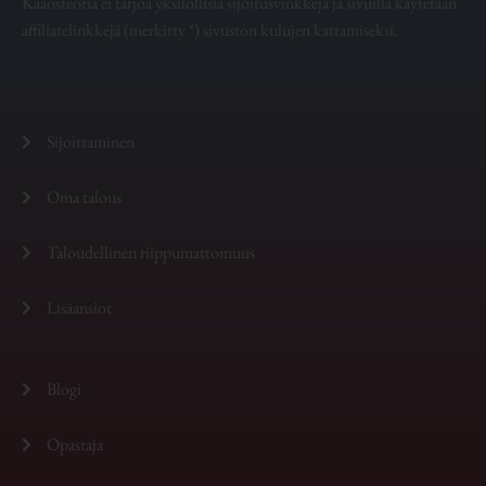
Kaaosteoria ei tarjoa yksilöllisiä sijoitusvinkkejä ja sivuilla käytetään
affiliatelinkkejä (merkitty *) sivuston kulujen kattamiseksi.
Sijoittaminen
Oma talous
Taloudellinen riippumattomuus
Lisäansiot
Blogi
Opastaja