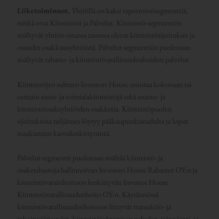
Liiketoiminnot.
Yhtiöllä on kaksi raportointisegmenttiä,
mitkä ovat Kiinteistöt ja Palvelut. Kiinteistö-segmenttiin
sisältyvät yhtiön omassa taseessa olevat kiinteistösijoitukset ja
osuudet osakkuusyhtiöistä. Palvelut-segmenttiin puolestaan
sisältyvät rahasto- ja kiinteistövarallisuudenhoidon palvelut.
Kiinteistöjen suhteen Investors House omistaa kokonaan tai
osittain asuin- ja toimialakiinteistöjä sekä asunto- ja
kiinteistöosakeyhtiöiden osakketia. Kiinteistöpuolen
sijoituksista neljännes löytyy pääkaupunkiseudulta ja loput
maakuntien kasvukeskittymistä.
Palvelut-segmentti puolestaan sisältää kiinteistö- ja
osakerahastoja hallinnoivan Investors House Rahastot OY:n ja
kiinteistövarainhoitoon keskittyvän Investor House
Kiinteistövarallisuudenhoito OY:n. Käytännössä
kiinteistövarallisuudenhoitoon liittyvät transaktio- ja
rahoitusjärjestelyt, kiinteistöjohtamisen palvelut, isännöinti- ja