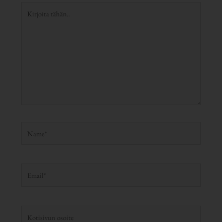
Kirjoita
tähän..
Name*
Email*
Kotisivun