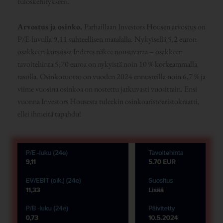
tuloskehitykseen.
Arvostus ja osinko.
Parhaillaan Investors Housen arvostus on
P/E-luvulla 9,11 suhteellisen matalalla. Nykyisellä 5,2 euron
osakkeen kurssissa Inderes näkee nousuvaraa – osakkeen
tavoitehinta 5,70 euroa on nykyistä noin 10 % korkeammalla
tasolla. Osinkotuotto on vuoden 2024 ennusteilla noin 6,7 % ja
viime vuosina osinkoa on nostettu jatkuvasti vuosittain. Ensi
vuonna Investors Housesta tuleekin osinkoaristoaristokraatti,
ellei ihmeitä tapahdu!