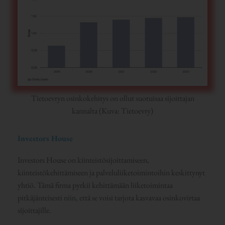
Tietoevryn osinkokehitys on ollut suotuisaa sijoittajan
kannalta (Kuva: Tietoevry)
Investors House
Investors House on kiinteistösijoittamiseen,
kiinteistökehittämiseen ja palveluliiketoimintoihin keskittynyt
yhtiö. Tämä firma pyrkii kehittämään liiketoimintaa
pitkäjänteisesti niin, että se voisi tarjota kasvavaa osinkovirtaa
sijoittajille.