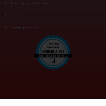
Tietosuoja- ja rekisteriseloste
Evästeet
Vastuuvapauslauseke