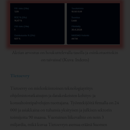
Aktian arvostus on houkuttelevalla tasolla ja osinkotuottokin
on taivaissa! (Kuva: Inderes)
Tietoevry
Tietoevry on mielenkiintoinen teknologiayritys
ohjelmistoratkaisujen ja datakeskeisten kehitys- ja
konsultointipalvelujen tuottajana. Työntekijöitä firmalla on 24
000 ja asiakkaina on tuhansia yksityisen ja julkisen sektorin
toimijoita 90 maassa. Vuotuinen liikevaihto on noin 3
miljardia, mikä kuvaa Tietoevryn asemaa eräänä Suomen