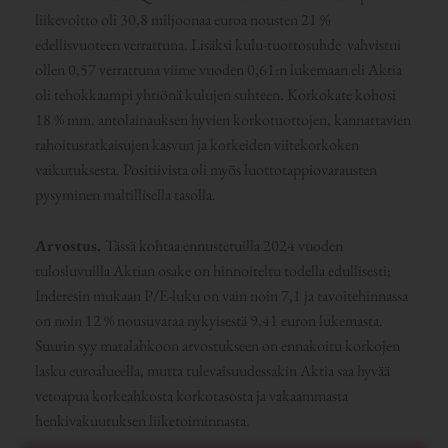
liikevoitto oli 30,8 miljoonaa euroa nousten 21 %
edellisvuoteen verrattuna. Lisäksi kulu-tuottosuhde vahvistui
ollen 0,57 verrattuna viime vuoden 0,61:n lukemaan eli Aktia
oli tehokkaampi yhtiönä kulujen suhteen. Korkokate kohosi
18 % mm. antolainauksen hyvien korkotuottojen, kannattavien
rahoitusratkaisujen kasvun ja korkeiden viitekorkoken
vaikutuksesta. Positiivista oli myös luottotappiovarausten
pysyminen maltillisella tasolla.
Arvostus.
Tässä kohtaa ennustetuilla 2024 vuoden
tulosluvuilla Aktian osake on hinnoiteltu todella edullisesti;
Inderesin mukaan P/E-luku on vain noin 7,1 ja tavoitehinnassa
on noin 12 % nousuvaraa nykyisestä 9,41 euron lukemasta.
Suurin syy matalahkoon arvostukseen on ennakoitu korkojen
lasku euroalueella, mutta tulevaisuudessakin Aktia saa hyvää
vetoapua korkeahkosta korkotasosta ja vakaammasta
henkivakuutuksen liiketoiminnasta.