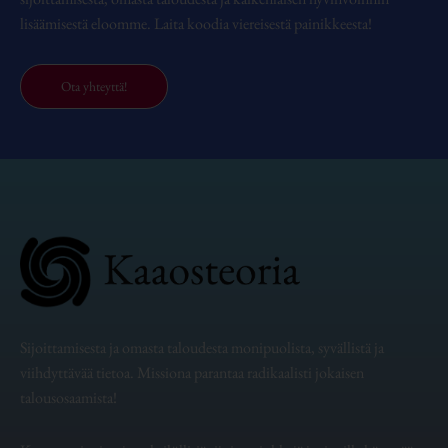
lisäämisestä eloomme. Laita koodia viereisestä painikkeesta!
Ota yhteyttä!
Sijoittamisesta ja omasta taloudesta monipuolista, syvällistä ja
viihdyttävää tietoa. Missiona parantaa radikaalisti jokaisen
talousosaamista!