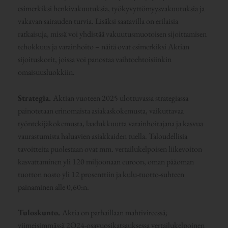
esimerkiksi henkivakuutuksia, työkyvyttömyysvakuutuksia ja
vakavan sairauden turvia. Lisäksi saatavilla on erilaisia
ratkaisuja, missä voi yhdistää vakuutusmuotoisen sijoittamisen
tehokkuus ja varainhoito – näitä ovat esimerkiksi Aktian
sijoituskorit, joissa voi panostaa vaihtoehtoisiinkin
omaisuusluokkiin.
Strategia.
Aktian vuoteen 2025 ulottuvassa strategiassa
painotetaan erinomaista asiakaskokemusta, vaikuttavaa
työntekijäkokemusta, laadukkuutta varainhoitajana ja kasvua
vaurastumista haluavien asiakkaiden tuella. Taloudellisia
tavoitteita puolestaan ovat mm. vertailukelpoisen liikevoiton
kasvattaminen yli 120 miljoonaan euroon, oman pääoman
tuotton nosto yli 12 prosenttiin ja kulu-tuotto-suhteen
painaminen alle 0,60:n.
Tuloskunto.
Aktia on parhaillaan mahtivireessä;
viimeisimmässä 2Q24-osavuosikatsauksessa vertailukelpoinen