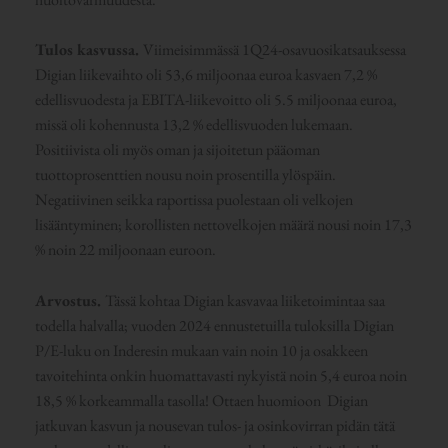
Tulos kasvussa.
Viimeisimmässä 1Q24-osavuosikatsauksessa
Digian liikevaihto oli 53,6 miljoonaa euroa kasvaen 7,2 %
edellisvuodesta ja EBITA-liikevoitto oli 5.5 miljoonaa euroa,
missä oli kohennusta 13,2 % edellisvuoden lukemaan.
Positiivista oli myös oman ja sijoitetun pääoman
tuottoprosenttien nousu noin prosentilla ylöspäin.
Negatiivinen seikka raportissa puolestaan oli velkojen
lisääntyminen; korollisten nettovelkojen määrä nousi noin 17,3
% noin 22 miljoonaan euroon.
Arvostus.
Tässä kohtaa Digian kasvavaa liiketoimintaa saa
todella halvalla; vuoden 2024 ennustetuilla tuloksilla Digian
P/E-luku on Inderesin mukaan vain noin 10 ja osakkeen
tavoitehinta onkin huomattavasti nykyistä noin 5,4 euroa noin
18,5 % korkeammalla tasolla! Ottaen huomioon Digian
jatkuvan kasvun ja nousevan tulos- ja osinkovirran pidän tätä