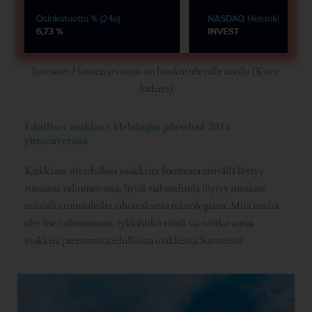
Investors Housen arvostus on houkuttelevalla tasolla (Kuva:
Inderes)
Edulliset osakkeet Helsingin pörssistä 2024
yhteenvetona
Kaikkiaan siis edullisia osakkeita Suomesta etsivällä löytyy
runsaasti valinnanvaraa; hyviä vaihtoehtoja löytyy runsaasti
erilaisilta toimialoilta rahoituksesta teknologiaan. Mitä mieltä
olet itse valinnoistani; tykkäsitkö niistä vai voitko antaa
vinkkejä paremmista edullisista osakkeista Suomessa?