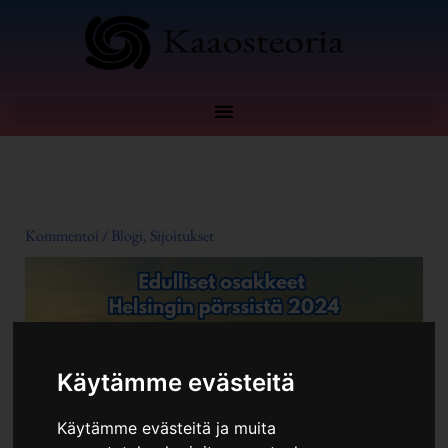
Siirry
sisältöön
Kommentoi
/
Blogi
,
Sijoitukset
Käytämme evästeitä
Käytämme evästeitä ja muita