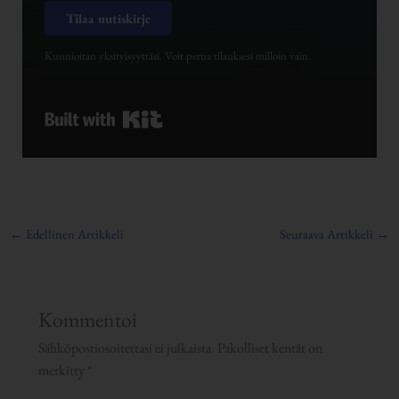
Tilaa uutiskirje
Kunnioitan yksityisyyttäsi. Voit perua tilauksesi milloin vain.
Built with Kit
←
Edellinen Artikkeli
Seuraava Artikkeli
→
Kommentoi
Sähköpostiosoitettasi ei julkaista.
Pakolliset kentät on
merkitty
*