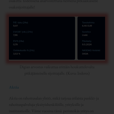
osaketta todellisena aliarvostettuna helmenä pitkäaikaiselle
osakesijoittajalle!
Digian arvostus vaikuttaa erittäin houkuttelevalta
pitkäjänteiselle sijoittajalle. (Kuva: Inderes)
Aktia
Aktia on rahoitusalan yhtiö, mikä tarjoaa erilaisia pankki- ja
rahoituspalveluja yksityishenkilöille, yrityksille ja
instituutioille. Viime vuosina tämä perinteikäs yritys on