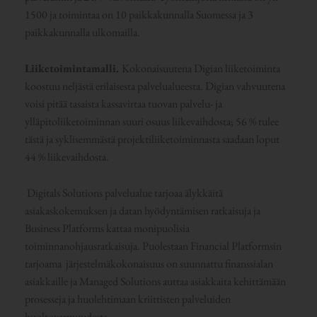
1500 ja toimintaa on 10 paikkakunnalla Suomessa ja 3
paikkakunnalla ulkomailla.
Liiketoimintamalli.
Kokonaisuutena Digian liiketoiminta
koostuu neljästä erilaisesta palvelualueesta. Digian vahvuutena
voisi pitää tasaista kassavirtaa tuovan palvelu- ja
ylläpitoliiketoiminnan suuri osuus liikevaihdosta; 56 % tulee
tästä ja syklisemmästä projektiliiketoiminnasta saadaan loput
44 % liikevaihdosta.
Digitals Solutions palvelualue tarjoaa älykkäitä
asiakaskokemuksen ja datan hyödyntämisen ratkaisuja ja
Business Platforms kattaa monipuolisia
toiminnanohjausratkaisuja. Puolestaan Financial Platformsin
tarjoama järjestelmäkokonaisuus on suunnattu finanssialan
asiakkaille ja Managed Solutions auttaa asiakkaita kehittämään
prosesseja ja huolehtimaan kriittisten palveluiden
huoltovarmuudesta.