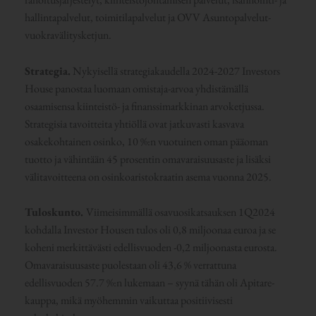
hallintapalvelut, toimitilapalvelut ja OVV Asuntopalvelut-
vuokravälitysketjun.
Strategia.
Nykyisellä strategiakaudella 2024-2027 Investors
House panostaa luomaan omistaja-arvoa yhdistämällä
osaamisensa kiinteistö- ja finanssimarkkinan arvoketjussa.
Strategisia tavoitteita yhtiöllä ovat jatkuvasti kasvava
osakekohtainen osinko, 10 %:n vuotuinen oman pääoman
tuotto ja vähintään 45 prosentin omavaraisuusaste ja lisäksi
välitavoitteena on osinkoaristokraatin asema vuonna 2025.
Tuloskunto.
Viimeisimmällä osavuosikatsauksen 1Q2024
kohdalla Investor Housen tulos oli 0,8 miljoonaa euroa ja se
koheni merkittävästi edellisvuoden -0,2 miljoonasta eurosta.
Omavaraisuusaste puolestaan oli 43,6 % verrattuna
edellisvuoden 57.7 %:n lukemaan – syynä tähän oli Apitare-
kauppa, mikä myöhemmin vaikuttaa positiivisesti