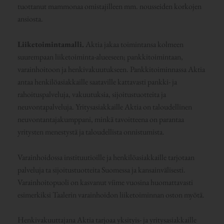
tuottanut mammonaa omistajilleen mm. nousseiden korkojen
ansiosta.
Liiketoimintamalli.
Aktia jakaa toimintansa kolmeen
suurempaan liiketoiminta-alueeseen; pankkitoimintaan,
varainhoitoon ja henkivakuutukseen. Pankkitoiminnassa Aktia
antaa henkilöasiakkaille saataville kattavasti pankki- ja
rahoituspalveluja, vakuutuksia, sijoitustuotteita ja
neuvontapalveluja. Yritysasiakkaille Aktia on taloudellinen
neuvontantajakumppani, minkä tavoitteena on parantaa
yritysten menestystä ja taloudellista onnistumista.
Varainhoidossa instituutioille ja henkilöasiakkaille tarjotaan
palveluja ta sijoitustuotteita Suomessa ja kansainvälisesti.
Varainhoitopuoli on kasvanut víime vuosina huomattavasti
esimerkiksi Taalerin varainhoidon liiketoiminnan oston myötä.
Henkivakuuttajana Aktia tarjoaa yksityis- ja yritysasiakkaille