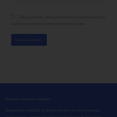
osoite
Tallenna nimeni, sähköpostiosoitteeni ja sivustoni tähän
selaimeen seuraavaa kommentointikertaa varten.
Haluatko muutosta elämääsi?
Keskustelen mielelläni tavallisten ihmisten ja yritysten kanssa
sijoittamisesta, omasta taloudesta ja kaikenlaisen hyvinvoinnin