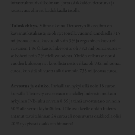
infrastruktuurivalikoimaan, jotta asiakkaiden tietoturva ja
joustavuus olisivat laadukkaalla tasolla.
Tuloskehitys.
Viime aikoina Tietoevryn liikevaihto on
kasvanut kituliaasti; se oli nyt toisella vuosineljänneksellä 715
miljoonaa euroa, kasvua oli vain 3 % ja orgaaninen kasvu oli
vaivainen 1 %. Oikaistu liikevoitto oli 78,3 miljoonaa euroa –
se koheni noin 7 % edellisvuodesta. Yhtiön velkataso nousi
vuoden kuluessa; nyt korollista nettovelkaa oli 932 miljoonaa
euroa, kun sitä oli vuotta aikaisemmin 735 miljoonaa euroa.
Arvostus ja osinko.
Parhaillaan nykyisellä noin 18 euron
kurssilla Tietoevry arvostetaan matalalle; Inderesin mukaan
nykyinen P/E-luku on vain 8,55 ja tämä arvostustaso on noin
50 % alle verrokkiyhtiöiden. Tälle osakkeelle onkin Inderes
antanut tavoitehinnan 24 euroa eli nousuvaraa osakkeella olisi
20 % nykyisestä osakkeen hinnasta!