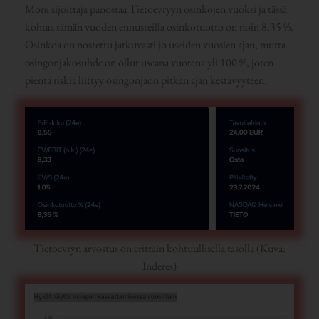
Moni sijoittaja panostaa Tietoevryyn osinkojen vuoksi ja tässä
kohtaa tämän vuoden ennusteilla osinkotuotto on noin 8,35 %.
Osinkoa on nostettu jatkuvasti jo useiden vuosien ajan, mutta
osingonjakosuhde on ollut useana vuotena yli 100 %, joten
pientä riskiä liittyy osingonjaon pitkän ajan kestävyyteen.
Tietoevryn arvostus on erittäin kohtuullisella tasolla (Kuva:
Inderes)