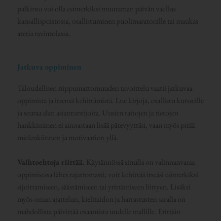
palkinto voi olla esimerkiksi muutaman päivän vaellus
kansallispuistossa, osallistuminen puolimaratonille tai maukas
ateria ravintolassa.
Jatkuva oppiminen
Taloudellisen riippumattomuuden tavoittelu vaatii jatkuvaa
oppimista ja itsensä kehittämistä. Lue kirjoja, osallistu kursseille
ja seuraa alan asiantuntijoita. Uusien taitojen ja tietojen
hankkiminen ei ainoastaan lisää pätevyyttäsi, vaan myös pitää
mielenkiinnon ja motivaation yllä.
Vaihtoehtoja riittää.
Käytännössä sinulla on valinnanvaraa
oppimisessa lähes rajattomasti; voit kehittää itseäsi esimerkiksi
sijoittamiseen, säästämiseen tai yrittämiseen liittyen. Lisäksi
myös oman ajattelun, kielitaidon ja harrastusten saralla on
mahdollista päivittää osaamista uudelle mallille. Erittäin