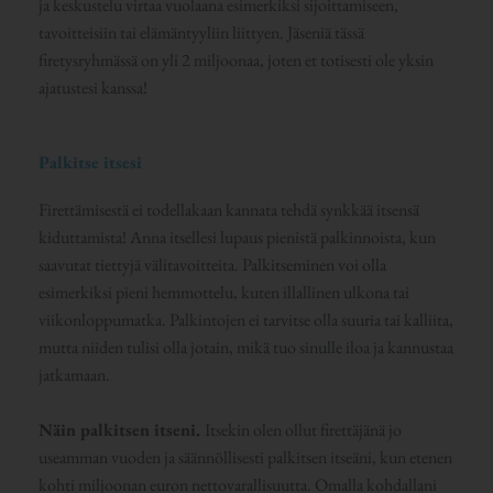
ja keskustelu virtaa vuolaana esimerkiksi sijoittamiseen,
tavoitteisiin tai elämäntyyliin liittyen. Jäseniä tässä
firetysryhmässä on yli 2 miljoonaa, joten et totisesti ole yksin
ajatustesi kanssa!
Palkitse itsesi
Firettämisestä ei todellakaan kannata tehdä synkkää itsensä
kiduttamista! Anna itsellesi lupaus pienistä palkinnoista, kun
saavutat tiettyjä välitavoitteita. Palkitseminen voi olla
esimerkiksi pieni hemmottelu, kuten illallinen ulkona tai
viikonloppumatka. Palkintojen ei tarvitse olla suuria tai kalliita,
mutta niiden tulisi olla jotain, mikä tuo sinulle iloa ja kannustaa
jatkamaan.
Näin palkitsen itseni.
Itsekin olen ollut firettäjänä jo
useamman vuoden ja säännöllisesti palkitsen itseäni, kun etenen
kohti miljoonan euron nettovarallisuutta. Omalla kohdallani