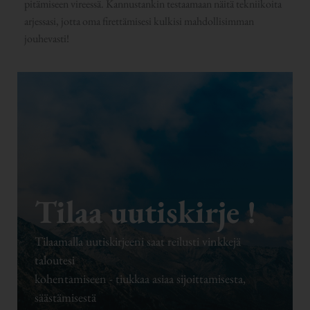
pitämiseen vireessä. Kannustankin testaamaan näitä tekniikoita
arjessasi, jotta oma firettämisesi kulkisi mahdollisimman
jouhevasti!
Tilaa uutiskirje !
Tilaamalla uutiskirjeeni saat reilusti vinkkejä
taloutesi
kohentamiseen - tiukkaa asiaa sijoittamisesta,
säästämisestä