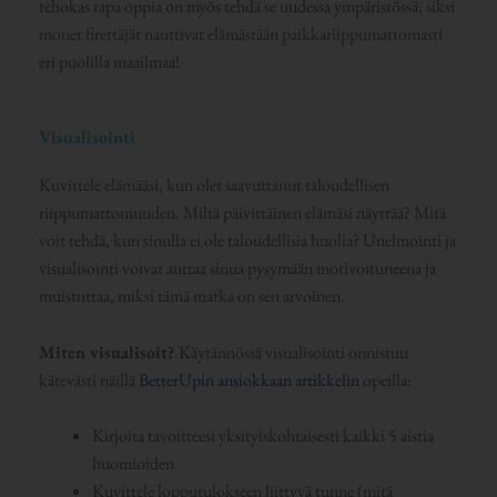
tehokas tapa oppia on myös tehdä se uudessa ympäristössä; siksi
monet firettäjät nauttivat elämästään paikkariippumattomasti
eri puolilla maailmaa!
Visualisointi
Kuvittele elämääsi, kun olet saavuttanut taloudellisen
riippumattomuuden. Miltä päivittäinen elämäsi näyttää? Mitä
voit tehdä, kun sinulla ei ole taloudellisia huolia? Unelmointi ja
visualisointi voivat auttaa sinua pysymään motivoituneena ja
muistuttaa, miksi tämä matka on sen arvoinen.
Miten visualisoit?
Käytännössä visualisointi onnistuu
kätevästi näillä
BetterUpin ansiokkaan artikkelin
opeilla:
Kirjoita tavoitteesi yksityiskohtaisesti kaikki 5 aistia
huomioiden
Kuvittele lopputulokseen liittyvä tunne (mitä