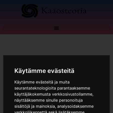
Siirry
sisältöön
Kommentoi
/
Blogi
,
Taloudellinen riippumattomuus
Käytämme evästeitä
Käytämme evästeitä ja muita
seurantateknologioita parantaaksemme
käyttäjäkokemusta verkkosivustollamme,
näyttääksemme sinulle personoituja
sisältöjä ja mainoksia, analysoidaksemme
verkkoliikennettä sekä lisätäksemme