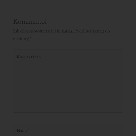
Kommentoi
Sähköpostiosoitettasi ei julkaista.
Pakolliset kentät on
merkitty
*
Kirjoita
tähän..
Name*