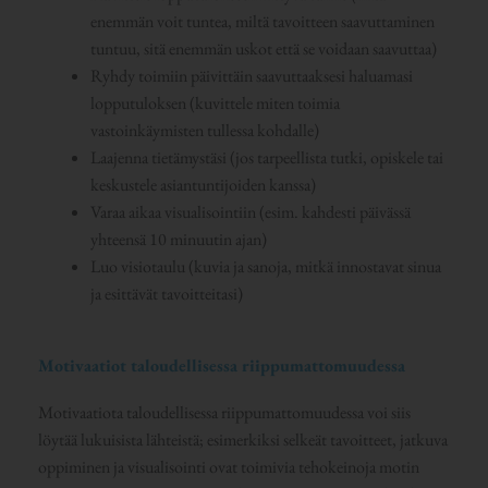
enemmän voit tuntea, miltä tavoitteen saavuttaminen
tuntuu, sitä enemmän uskot että se voidaan saavuttaa)
Ryhdy toimiin päivittäin saavuttaaksesi haluamasi
lopputuloksen (kuvittele miten toimia
vastoinkäymisten tullessa kohdalle)
Laajenna tietämystäsi (jos tarpeellista tutki, opiskele tai
keskustele asiantuntijoiden kanssa)
Varaa aikaa visualisointiin (esim. kahdesti päivässä
yhteensä 10 minuutin ajan)
Luo visiotaulu (kuvia ja sanoja, mitkä innostavat sinua
ja esittävät tavoitteitasi)
Motivaatiot taloudellisessa riippumattomuudessa
Motivaatiota taloudellisessa riippumattomuudessa voi siis
löytää lukuisista lähteistä; esimerkiksi selkeät tavoitteet, jatkuva
oppiminen ja visualisointi ovat toimivia tehokeinoja motin