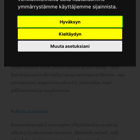
ymmärrystämme käyttäjiemme sijainnista.
Hyväksyn
”Mountains in Vorarlberg” created by Pezibear, from brand
Kieltäydyn
Pixabay on Canva.com
Muuta asetuksiani
Motivaatiot taloudellisessa riippumattomuudessa auttavat
jatkamaan suurien tavoitteiden jahtaamista, vaikka kaikenlaisia
esteitä tulisikin tämän pitkän matkan aikana vastaan. Tästä
kirjoituksesta löydät itsellesi aitoja motivaation lähteitä – saat
syventyä mm. inspiroiviin esikuviin, yhteisöihin, itsesi
palkitsemiseen ja visualisointiin.
Selkeät tavoitteet
Ensimmäinen askel motivaation ylläpitämiseksi on asettaa
selkeät ja konkreettiset tavoitteet. Määrittele tarkasti, mitä