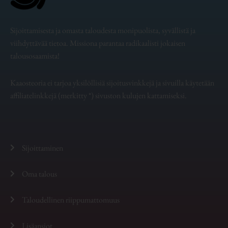
Sijoittamisesta ja omasta taloudesta monipuolista, syvällistä ja
viihdyttävää tietoa. Missiona parantaa radikaalisti jokaisen
talousosaamista!
Kaaosteoria ei tarjoa yksilöllisiä sijoitusvinkkejä ja sivuilla käytetään
affiliatelinkkejä (merkitty *) sivuston kulujen kattamiseksi.
Sijoittaminen
Oma talous
Taloudellinen riippumattomuus
Lisäansiot