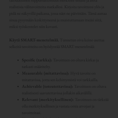
taloudellinen riippumattomuus merkitsee sinulle ja aseta
realistisia välitavoitteita matkallesi. Kirjoita tavoitteesi ylös ja
pidä ne näkyvillä paikassa, jossa näet ne päivittäin. Tämä auttaa
sinua pysymään keskittyneenä ja muistuttamaan itseäsi siitä,
miksi työskentelet niin kovasti.
Käytä SMART-menetelmää.
Tunnetun oiva keino asettaa
selkeitä tavoitteita on hyödyntää SMART-menetelmää:
Spesific (tarkka):
Tavoitteen on oltava kirkas ja
tarkasti määritelty.
Measurable (mitattavissa):
Hyvä tavoite on
mitattavissa, jotta sen kehittymistä voi tarkkailla.
Achievable (toteutettavissa):
Tavoitteen on oltava
realistisesti saavutettavissa jollakin aikavälillä.
Relevant (merkityksellinen):
Tavoitteen on tärkeää
olla merkityksellinen ja vastata omia arvojasi ja
tavoitteitasi.