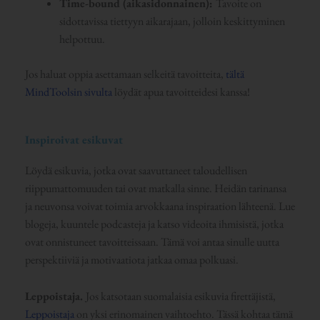
Time-bound (aikasidonnainen):
Tavoite on
sidottavissa tiettyyn aikarajaan, jolloin keskittyminen
helpottuu.
Jos haluat oppia asettamaan selkeitä tavoitteita,
tältä
MindToolsin sivulta
löydät apua tavoitteidesi kanssa!
Inspiroivat esikuvat
Löydä esikuvia, jotka ovat saavuttaneet taloudellisen
riippumattomuuden tai ovat matkalla sinne. Heidän tarinansa
ja neuvonsa voivat toimia arvokkaana inspiraation lähteenä. Lue
blogeja, kuuntele podcasteja ja katso videoita ihmisistä, jotka
ovat onnistuneet tavoitteissaan. Tämä voi antaa sinulle uutta
perspektiiviä ja motivaatiota jatkaa omaa polkuasi.
Leppoistaja.
Jos katsotaan suomalaisia esikuvia firettäjistä,
Leppoistaja
on yksi erinomainen vaihtoehto. Tässä kohtaa tämä