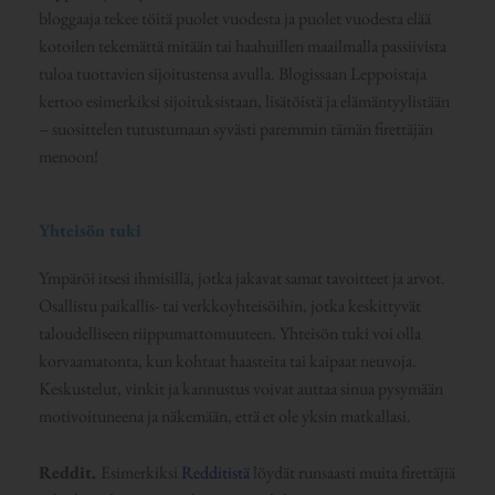
bloggaaja tekee töitä puolet vuodesta ja puolet vuodesta elää
kotoilen tekemättä mitään tai haahuillen maailmalla passiivista
tuloa tuottavien sijoitustensa avulla. Blogissaan Leppoistaja
kertoo esimerkiksi sijoituksistaan, lisätöistä ja elämäntyylistään
– suosittelen tutustumaan syvästi paremmin tämän firettäjän
menoon!
Yhteisön tuki
Ympäröi itsesi ihmisillä, jotka jakavat samat tavoitteet ja arvot.
Osallistu paikallis- tai verkkoyhteisöihin, jotka keskittyvät
taloudelliseen riippumattomuuteen. Yhteisön tuki voi olla
korvaamatonta, kun kohtaat haasteita tai kaipaat neuvoja.
Keskustelut, vinkit ja kannustus voivat auttaa sinua pysymään
motivoituneena ja näkemään, että et ole yksin matkallasi.
Reddit.
Esimerkiksi
Redditistä
löydät runsaasti muita firettäjiä