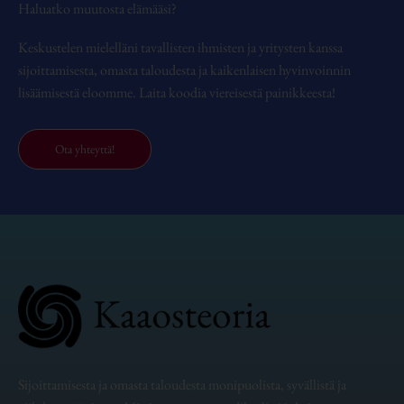
Haluatko muutosta elämääsi?
Keskustelen mielelläni tavallisten ihmisten ja yritysten kanssa
sijoittamisesta, omasta taloudesta ja kaikenlaisen hyvinvoinnin
lisäämisestä eloomme. Laita koodia viereisestä painikkeesta!
Ota yhteyttä!
Sijoittamisesta ja omasta taloudesta monipuolista, syvällistä ja