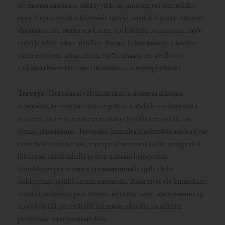
on monen suosiossa, eikä syyttä; sen ansiosta voi esimerkiksi
opetella uusia mielenkiintoisia taitoja omaksi ilokseen baletista
shamanismiin, mutta sen kautta voi kehittää osaamistaan myös
työtä ja rahan tekoa ajatellen. Itsensä kehittämiseen käytetään
usein erityisesti aikaa, mutta myös rahaa ja sen avulla voi
vaikuttaa huomattavasti tulevaisuuteen monipuolisesti.
Terveys.
Tätä asiaa ei välttämättä aina noteeraa arkisissa
riennoissa, kunnes tuleekin ongelmia kohdalle – silloin vasta
huomaa, että miten valtava merkitys hyvällä terveydellä on
omaan elämäämme. Terveyden kannalta merkittäviä asioita ovat
esimerkiksi riittävä uni, monipuolinen ruokavalio ja tarpeeksi
liikuntaa; näistä rahalla pystyt saamaan helpommin
laadukkaampaa ravintoa ja runsaammalla ajalla ehdit
nukkumaan ja liikkumaan enemmän. Asiat eivät ole kuitenkaan
aivan yksioikoisia; pula rahasta aiheuttaa usein unettomuutta ja
myös lyhyillä päivittäisillä liikuntatuokioilla on selkeitä
positiivisia terveysvaikutuksia.