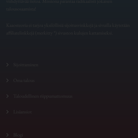
viihdyttävää tietoa. Missiona parantaa radikaalisti jokaisen
talousosaamista!
Kaaosteoria ei tarjoa yksilöllisiä sijoitusvinkkejä ja sivuilla käytetään
affiliatelinkkejä (merkitty *) sivuston kulujen kattamiseksi.
Sijoittaminen
Oma talous
Taloudellinen riippumattomuus
Lisäansiot
Blogi