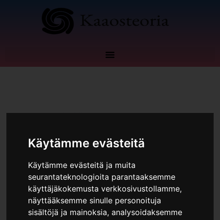
Siirry
sisältöön
Kommentoi
/
Taloudellinen riippumattomuus
Käytämme evästeitä
Käytämme evästeitä ja muita
seurantateknologioita parantaaksemme
käyttäjäkokemusta verkkosivustollamme,
näyttääksemme sinulle personoituja
sisältöjä ja mainoksia, analysoidaksemme