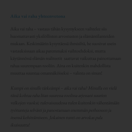
Aika vai raha yhteenvetona
Aika vai raha – vastaus tähän kysymykseen vaihtelee siis
huomattavasti yksilöllisten arvostusten ja elämäntilanteiden
mukaan. Keskimäärin kysyttäessä ihmisiltä, he suosivat usein
vastauksissaan aikaa paremmaksi vaihtoehdoksi, mutta
käytännössä elämän realiteetit saattavat vaikuttaa painottamaan
rahaa suurempaan rooliin. Aina on kuitenkin mahdollista
muuttaa suuntaa omannäköiseksi – valinta on sinun!
Kumpi on sinulle tärkeämpi – aika vai raha? Minulla on vielä
tässä kohtaa raha liian suuressa roolissa arjessani suurien
velkojen vuoksi; tulevaisuudessa tulen kuitenkin vähentämään
työtunteja selvästi ja panostamaan enemmän perheeseen ja
itsensä kehittämiseen. Jokainen tunti on arvokas pala
ikuisuutta!