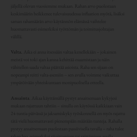
jäljellä olevan vuosiemme mukaan. Rahan arvo puolestaan
keskimäärin heikkenee tulevaisuudessa inflaation myötä, lisäksi
saman rahamäärän arvo käytännön elämässä vaihtelee
huomattavasti esimerkiksi työttömän ja toimitusjohtajan
välillä.
Valta.
Aika ei anna itsessään valtaa kenellekään – jokainen
meistä voi toki ajan kanssa kehittää osaamistaan ja näin
vähitellen saada valtaa päättää asioista. Raha sen sijaan on
nopeampi reitti valta-asemiin – sen avulla voimme vaikuttaa
ympäröivään yhteiskuntaan monipuolisella otteella.
Ansainta
. Aikaa käyttämällä pystyt ansaitsemaan kykyjesi
mukaan rajattuun tahtiin – sinulla on käytössä kaikkiaan vain
24 tuntia päivässä ja jaksamiskyky työskennellä on myös rajattu
tätä vielä huomattavasti pienempään määrään tunteja. Rahalla
pystyy ansaitsemaan puolestaan passiivisella tavalla – raha tulee
rahan luo esimerkiksi sijoittamisen tai yrittämisen avulla.