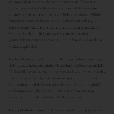
voimme rahoittaa omaa elämäämme riittävästi. Työ saattaa
antaa myös merkityksellisyyttä arkeen esimerkiksi sosiaalisen
vuorovaikutuksen ja antoisien työtehtävien ansiosta. Työhön
kuitenkin käytetään huomattavasti kallisarvoista aikaa ja siihen
tulevat usein vielä ikävänä lisänä aikaa tuhlaavat työmatkat –
kaikkea ei vielä todellakaan pysty tekemään etätyönä
(esimerkiksi itse vartijana ei tosiaan tullut koronankaan aikana
yhtään etäpäivää!).
Perhe.
Myös oma perhe on monelle isossa roolissa elämässä ja
sitä voidaan suosia esimerkiksi vähentämällä työtuntien määrää.
Tällä tavalla työstä saatujen tulojen määrä laskee, mutta toisaalta
elämänlaatu paranee hyvien läheisten sosiaalisten suhteiden
kehittymisen myötä. Emme voi tietää varmasti, kuinka pitkään
rakkaamme ovat lähellämme – jokainen heidän kanssaan
vietetty tunti voi olla siis todella kullanarvoinen.
Itsensä kehittäminen.
Nykyaikana elinikäinen oppiminen