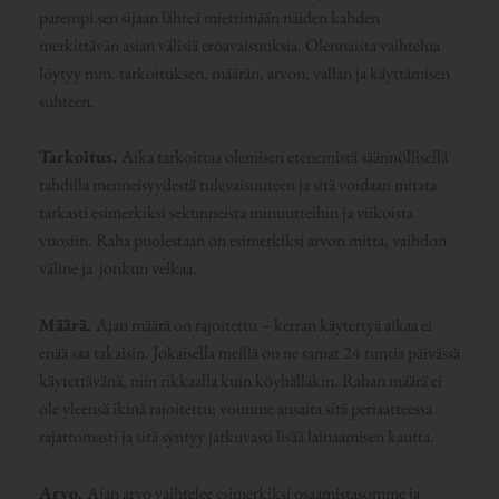
parempi sen sijaan lähteä miettimään näiden kahden
merkittävän asian välisiä eroavaisuuksia. Olennaista vaihtelua
löytyy mm. tarkoituksen, määrän, arvon, vallan ja käyttämisen
suhteen.
Tarkoitus.
Aika tarkoittaa olemisen etenemistä säännöllisellä
tahdilla menneisyydestä tulevaisuuteen ja sitä voidaan mitata
tarkasti esimerkiksi sekunneista minuutteihin ja viikoista
vuosiin. Raha puolestaan on esimerkiksi arvon mitta, vaihdon
väline ja jonkun velkaa.
Määrä.
Ajan määrä on rajoitettu – kerran käytettyä aikaa ei
enää saa takaisin. Jokaisella meillä on ne samat 24 tuntia päivässä
käytettävänä, niin rikkaalla kuin köyhälläkin. Rahan määrä ei
ole yleensä ikinä rajoitettu; voimme ansaita sitä periaatteessa
rajattomasti ja sitä syntyy jatkuvasti lisää lainaamisen kautta.
Arvo.
Ajan arvo vaihtelee esimerkiksi osaamistasomme ja