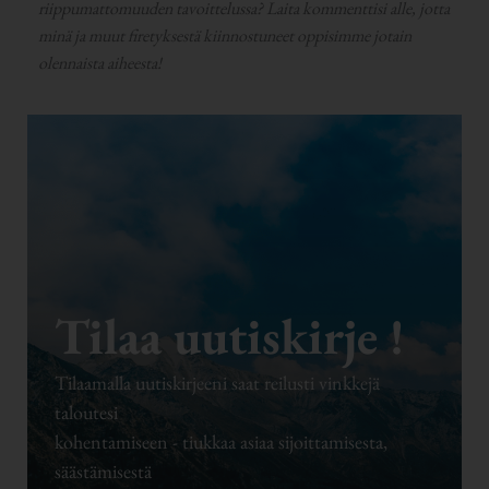
riippumattomuuden tavoittelussa? Laita kommenttisi alle, jotta
minä ja muut firetyksestä kiinnostuneet oppisimme jotain
olennaista aiheesta!
Tilaa uutiskirje !
Tilaamalla uutiskirjeeni saat reilusti vinkkejä
taloutesi
kohentamiseen - tiukkaa asiaa sijoittamisesta,
säästämisestä