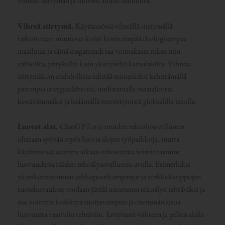
vihreän siirtymän ja luovien alojen suunnilta.
Vihreä siirtymä.
Käytännössä vihreällä siirtymällä
tarkoitetaan muutosta kohti kestävämpää ekologisempaa
maailmaa ja tämä megatrendi saa voimakasta tukea niin
valtioilta, yrityksiltä kuin yksityisiltä kansalaisilta. Vihreää
siirtymää on mahdollista edistää esimerkiksi kehittämällä
parempia energianlähteitä, uudistamalla maataloutta
kestävämmäksi ja lisäämällä metsittymistä globaalilla tasolla.
Luovat alat.
ChatGPT:n ja muiden tekoälysovellusten
uhataan syövän myös luovia alojen työpaikkoja, mutta
käytännössä saamme aikaan tehostettua toimintaamme
luovuudessa näiden tekoälysovellusten avulla. Esimerkiksi
yksinkertaisemmat sähköpostikampanjat ja verkkokauppojen
tuotekuvaukset voidaan jättää useammin tekoälyn tehtäväksi ja
itse voimme keskittyä tuottavampiin ja enemmän aitoa
luovuutta vaativiin tehtäviin. Erityisesti viihteen ja pelien alalla