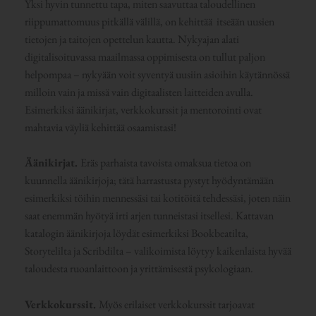
Yksi hyvin tunnettu tapa, miten saavuttaa taloudellinen
riippumattomuus pitkällä välillä, on kehittää itseään uusien
tietojen ja taitojen opettelun kautta. Nykyajan alati
digitalisoituvassa maailmassa oppimisesta on tullut paljon
helpompaa – nykyään voit syventyä uusiin asioihin käytännössä
milloin vain ja missä vain digitaalisten laitteiden avulla.
Esimerkiksi äänikirjat, verkkokurssit ja mentorointi ovat
mahtavia väyliä kehittää osaamistasi!
Äänikirjat.
Eräs parhaista tavoista omaksua tietoa on
kuunnella äänikirjoja; tätä harrastusta pystyt hyödyntämään
esimerkiksi töihin mennessäsi tai kotitöitä tehdessäsi, joten näin
saat enemmän hyötyä irti arjen tunneistasi itsellesi. Kattavan
katalogin äänikirjoja löydät esimerkiksi Bookbeatilta,
Storytelilta ja Scribdilta – valikoimista löytyy kaikenlaista hyvää
taloudesta ruoanlaittoon ja yrittämisestä psykologiaan.
Verkkokurssit.
Myös erilaiset verkkokurssit tarjoavat