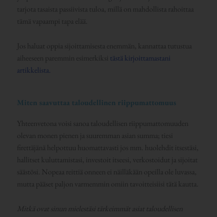
tarjota tasaista passiivista tuloa, millä on mahdollista rahoittaa
tämä vapaampi tapa elää.
Jos haluat oppia sijoittamisesta enemmän, kannattaa tutustua
aiheeseen paremmin esimerkiksi
tästä kirjoittamastani
artikkelista.
Miten saavuttaa taloudellinen riippumattomuus
Yhteenvetona voisi sanoa taloudellisen riippumattomuuden
olevan monen pienen ja suuremman asian summa; tiesi
firettäjänä helpottuu huomattavasti jos mm. huolehdit itsestäsi,
hallitset kuluttamistasi, investoit itseesi, verkostoidut ja sijoitat
säästösi. Nopeaa reittiä onneen ei näilläkään opeilla ole luvassa,
mutta pääset paljon varmemmin omiin tavoitteisiisi tätä kautta.
Mitkä ovat sinun mielestäsi tärkeimmät asiat taloudellisen