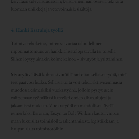
kaivataan tulevaisuudessa nykyistä enemmän osaavia tekijöitä
luomaan uniikkeja ja vetovoimaisia sisältöjä.
4. Hanki lisätuloja työllä
Toimiva tehokeino, miten saavuttaa taloudellinen
riippumattomuus on hankkia lisätuloja tavalla tai toisella.
Siihen löytyy ainakin kolme keinoa – sivutyöt ja yrittäminen.
Sivutyöt.
Tässä kohtaa sivutöillä tarkoitan sellaista työtä, mitä
teet päätyösi lisäksi. Sellaisia töitä voit tehdä aktiivisemmassa
muodossa esimerkiksi vuokratyönä, jolloin pystyt usein
valitsemaan työmääräsi kätevästi omien aikataulujesi ja
jaksamisesi mukaan. Vuokratyötä on mahdollista löytää
esimerkiksi Baronan, Eezyn tai Bolt Worksin kautta ympäri
maan lukuisilta toimialoilta rakentamisesta logistiikkaan ja
kaupan alalta toimistotöihin.