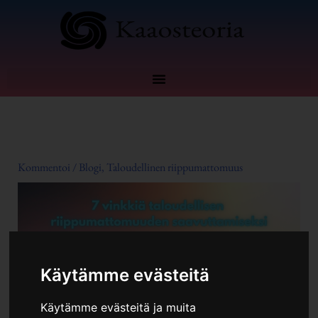
Siirry
sisältöön
Kommentoi
/
Blogi
,
Taloudellinen riippumattomuus
Käytämme evästeitä
Käytämme evästeitä ja muita