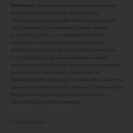
Yrittäminen.
Toinen väylä ansaita oman päätyön ohella on
aloittaa sivutoimisena yrittäjänä; tällä tavalla pystyt
kokeilemaan siipiäsi pienemmällä riskillä kun saat jatkuvasti
tuloja päätyöstäsi. Monet aloittavat yritteliään elämänsä
kevytyrittäjänä, jolloin ei ole välttämätöntä huolehtia
kirjanpidosta ja voi keskittyä ennemmin laskuttamaan
asiakkaita itse tehdystä työstä. Toiminimellä yrittäminen on
kevytyrittäjyyttä parempi muoto rahallisesti veroetujen
ansiosta, mutta silloin kirjanpito ja muut paperiasiat verotusta
myöten jäävät yirttäjän kontolle. Onneksi tähän on
toiminimiyrittäjille nykyään tarjolla lukuisia hallinnollista työtä
helpottavia palveluita; esimerkiksi Talenomin TiliJaska ja Ukko
Yrittäjä tekevät erityisesti kirjanpidosta, veroasioista ja
laskutuksesta paljon yksinkertaisempaa!
5. Investoi itseesi