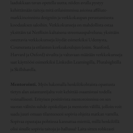
laadukkaan tavan opetella uutta; niiden avulla pystyy
kehittämään taitoja mitä erilaisimmissa asioissa affiliate-
markkinoinnista designiin ja verkkokaupan perustamisesta
koodauksen saloihin. Verkkokursseja on mahdollista ostaa
yksittäin tai Netflixin kaltaisena streemauspalveluna; yksittäin
ostettavia verkkokursseja löydät esimerkiksi Udemysta,
Courserasta ja erilaisten korkeakoulujen (esim. Stanford,
Harvard ja Oxford) sivuilta ja valtavaan määrään verkkokursseja
saat käyttöösi esimerkiksi Linkedin Learningilla, Pluralsightilla
ja Skillsharella.
Mentorointi.
Myös hakemalla henkilökohtaista opastusta
tietyn alan asiantuntijalta voit kehittää osaamistasi todella
voimallisesti. Erityisen positiivista mentoroinnissa on sen
suoran välitön suhde opiskelijan ja mentorin välillä, jolloin voit
saada juuri omaan tilanteeseesi sopivia ohjeita matkan varrella.
Sopivaa opastajaa pohtiessa kannattaa miettiä, millä henkilöllä
olisi sinulle sopivia taitoja jo hallussa? Laita sitten rohkeasti