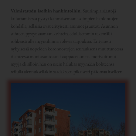
Valmistaudu isoihin hankintoihin.
Suurimpia säästöjä
kuluttamisessa pystyt kahmaisemaan isoimpien hankintojen
kohdalla; sellaisia ovat erityisesti asunnot ja autot. Asunnon
suhteen pystyt saamaan kohteita edullisemmin tekemällä
rohkeasti alle myyntihinnan olevia tarjouksia. Erityisesti
nykyisessä nopeiden koronnostojen seurauksena muuttuneessa
tilanteessa moni asuntoaan kauppaava on ns. motivoitunut
myyjä eli silloin hän on usein halukas myymään kohteensa
reilulla alennuksellakin saadakseen pikaisesti pääomaa itselleen.