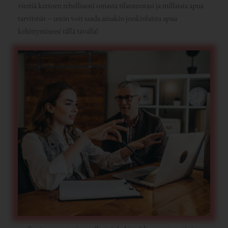
viestiä kertoen rehellisesti omasta tilanteestasi ja millaista apua
tarvitsisit – usein voit saada ainakin jonkinlaista apua
kehittymiseesi tällä tavalla!