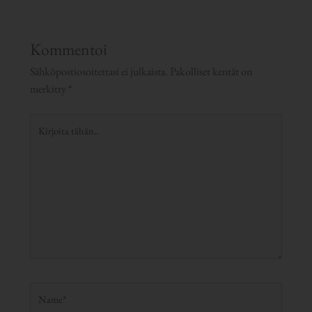
Kommentoi
Sähköpostiosoitettasi ei julkaista.
Pakolliset kentät on
merkitty
*
Kirjoita
tähän..
Name*