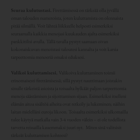
Seuraa kulutustasi.
Firettämisessä on tärkeää olla jyvällä
oman talouden numeroista, joten kuluttamista on olennaista
pitää silmällä. Voit lähteä liikkeelle helposti esimerkiksi
seuraamalla kaikkia menojasi kuukauden ajalta esimerkiksi
pankkitilisi avulla. Tällä tavalla pystyt saamaan oivan
kokonaiskuvan menoistasi taloutesi kannalta ja voit karsia
tarpeettomia menoeriä omaksi eduksesi.
Valikoi kuluttamisesi.
Valikoiva kuluttaminen toimii
erinomaisesti firettämisessä; sillä pystyt nauttimaan joistakin
sinulle tärkeistä asioista ja toisaalta hylkäät paljon tarpeettomia
menoja säästämisen ja sijoittamisen sijaan. Esimerkiksi itselleni
elämän aitoa sisältöä aiheita ovat retkeily ja lukeminen; näihin
laitan mielelläni euroja likoon. Toisaalta esimerkiksi ulkomailla
tulee käytyä matkalla vain 3-4 vuoden välein – ei ole todellista
tarvetta reissailla kauemmaksi juuri nyt. Miten sinä valitsisit
tärkeät kuluttamisen kohteesi?