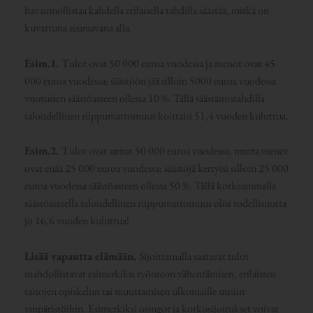
havainnollistaa kahdella erilaisella tahdilla säästää, mitkä on
kuvattuna seuraavana alla.
Esim.1.
Tulot ovat 50 000 euroa vuodessa ja menot ovat 45
000 euroa vuodessa; säästöön jää silloin 5000 euroa vuodessa
vuotuisen säästöasteen ollessa 10 %. Tällä säästämistahdilla
taloudellinen riippumattomuus koittaisi 51,4 vuoden kuluttua.
Esim.2.
Tulot ovat samat 50 000 euroa vuodessa, mutta menot
ovat enää 25 000 euroa vuodessa; säästöjä kertyisi silloin 25 000
euroa vuodessa säästöasteen ollessa 50 %. Tällä korkeammalla
säästöasteella taloudellinen riippumattomuus olisi todellisuutta
jo 16,6 vuoden kuluttua!
Lisää vapautta elämään.
Sijoittamalla saatavat tulot
mahdollistavat esimerkiksi työnteon vähentämisen, erilaisten
taitojen opiskelun tai muuttamisen ulkomaille uusiin
ympäristöihin. Esimerkiksi osingot ja korkosijoitukset voivat