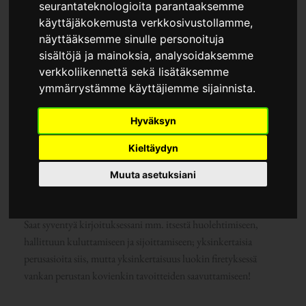
seurantateknologioita parantaaksemme
käyttäjäkokemusta verkkosivustollamme,
näyttääksemme sinulle personoituja
sisältöjä ja mainoksia, analysoidaksemme
verkkoliikennettä sekä lisätäksemme
ymmärrystämme käyttäjiemme sijainnista.
Miten saavuttaa taloudellinen riippumattomuus – tähän
visaiseen kysymykseen löydät erilaisia hyödyllisiä vinkkejä tästä
Hyväksyn
kirjoituksestani. Täysin varmaa taloudellista
Kieltäydyn
riippumattomuutta en tietenkään voi sinulle voi luvata, mutta
todennäköisyytesi onnistumiseen kohenevat huomattavasti
Muuta asetuksiani
postaukseni neuvojen avulla.
Saat syventyä kirjoituksessani mm. itsestä huolehtimiseen,
hallittuun kuluttamiseen ja sijoittamiseen; yksinkertaisia
perusasioita siis, mutta yksinkertaisuus luokin firetyksessä
vankan perustan kovienkin tavoitteiden saavuttamiseen!