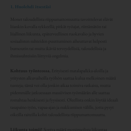
1. Huolehdi itsestäsi
Monet taloudellista riippumattomuutta tavoittelevat elävät
liiankin kovalla sykkeellä; pitkät työajat, riittämätön tai
liiallinen liikunta, epäterveellinen ruokavalio ja hyvien
sosiaalisten suhteiden puuttuminen aiheuttavat helposti
burnoutin tai muita ikäviä terveydellisiä, taloudellisia ja
ihmissuhteisiin liittyviä ongelmia.
Kohtuus työnteossa.
Erityisesti matalapalkka-aloilla ja
yritysten alkuvaiheilla työhön saattaa kulua melkoinen määrä
tunteja; tämä voi olla jonkin aikaa toimiva ratkaisu, mutta
pidemmälle jatkuessaan massiivisen työmäärän alle saattaa
romahtaa henkisesti ja fyysisesti. Oleellista onkin löytää ideaali
tasapaino työn, vapaa-ajan ja nukkumisen välille, jotta pysyt
oikeilla raiteilla kohti taloudellista riippumattomuutta.
Liikunta toimii!
Sopiva määrä monipuolista liikuntaa