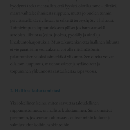
hyödyntää sekä mentaalista että fyysistä olotilaamme – riittävä
määrä vaihtelee ihmisestä riippuen, mutta jo puolen tunnin
päivittäisellä kävelylle saat jo selkeitä terveyshyötyjä haltuusi.
Toimivimpaan lopputulokseen pääset jos harrastat sekä
aerobista liikuntaa (esim. juoksu, pyöräily ja uinti) ja
lihaskuntoharjoituksia. Muista kuitenkin että liiallinen liikunta
ei vie paratiisiin; seurauksena voi olla riittämättömän
palautumisen vuoksi esimerkiksi ylikunto. Sen oireita voivat
olla mm. uupumus, masennusoireet ja sydänoireet ja
toipuminen ylikunnosta saattaa kestää jopa vuosia.
2. Hallitse kuluttamistasi
Yksi oleellinen keino, miten saavuttaa taloudellinen
riippumattomuus, on hallittu kuluttaminen. Siinä onnistut
paremmin, jos seuraat kulutustasi, valitset mihin kulutat ja
valmistaudut isoihin hankintoihin.