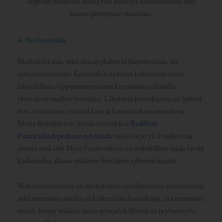
Sopivan mentorin avulla voit kehittyä huomattavasti ajan
kanssa parempaan suuntaan.
6. Verkostoidu
Merkittävä asia, mitä aina ei yhdistetä firettämiseen, on
verkostoituminen. Ensinnäkin kykenet kulkemaan kohti
taloudellista riippumattomuutta keveämmin olemalla
yhteydessä muihin firettäjiin. Läheisistä kontakteista on hyötyä
mm. vertaistuen, esimerkkien ja kannustuksen muodossa.
Muita firettäjiä voit löytää esimerkiksi
Redditin
Financialindepedence-ryhmästä,
missä on jo yli 2 miljoonaa
jäsentä mukana! Myös Facebookissa on mahdollista saada hyvää
keskustelua aikaan erilaisten firettäjien ryhmien kautta.
Verkostoitumisesta on hyötyä myös työelämässä ja yrittämisessä;
mitä enemmän sinulla on kaikenlaisia kontakteja, sitä enemmän
sinulle kertyy erilaisia uusia työmahdollisuuksia ja yhteistyön