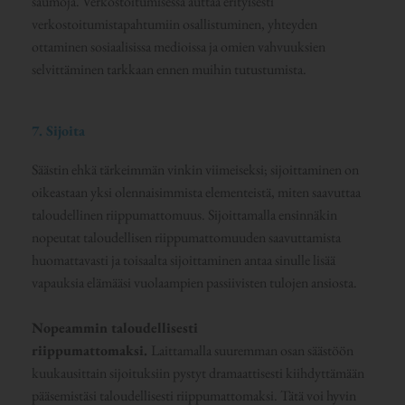
saumoja. Verkostoitumisessa auttaa erityisesti
verkostoitumistapahtumiin osallistuminen, yhteyden
ottaminen sosiaalisissa medioissa ja omien vahvuuksien
selvittäminen tarkkaan ennen muihin tutustumista.
7. Sijoita
Säästin ehkä tärkeimmän vinkin viimeiseksi; sijoittaminen on
oikeastaan yksi olennaisimmista elementeistä, miten saavuttaa
taloudellinen riippumattomuus. Sijoittamalla ensinnäkin
nopeutat taloudellisen riippumattomuuden saavuttamista
huomattavasti ja toisaalta sijoittaminen antaa sinulle lisää
vapauksia elämääsi vuolaampien passiivisten tulojen ansiosta.
Nopeammin taloudellisesti
riippumattomaksi.
Laittamalla suuremman osan säästöön
kuukausittain sijoituksiin pystyt dramaattisesti kiihdyttämään
pääsemistäsi taloudellisesti riippumattomaksi. Tätä voi hyvin