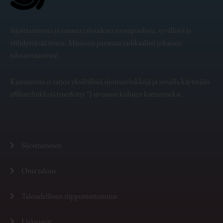
Sijoittamisesta ja omasta taloudesta monipuolista, syvällistä ja
viihdyttävää tietoa. Missiona parantaa radikaalisti jokaisen
talousosaamista!
Kaaosteoria ei tarjoa yksilöllisiä sijoitusvinkkejä ja sivuilla käytetään
affiliatelinkkejä (merkitty *) sivuston kulujen kattamiseksi.
Sijoittaminen
Oma talous
Taloudellinen riippumattomuus
Lisäansiot