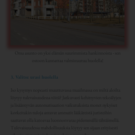
Oma asunto on yksi elämän suurimmista hankinnoista - sen
ostoon kannattaa valmistautua huolella!
3. Valitse urasi huolella
Iso kysymys nopeasti muuttuvassa maailmassa on miltä aloilta
löytyy tulevaisuudessa töitä? Jatkuvasti kehittyvien tekoälyjen
ja lisääntyvän automatisaation vaikutuksista monet nykyiset
korkeitakin tuloja antavat ammatit lääkäreistä juristeihin
saattavat olla katoavaa luonnonvaraa pidemmällä tähtäimellä.
Tulevaisuudessa mahdollisuuksia löytyy sen sijaan erityisesti