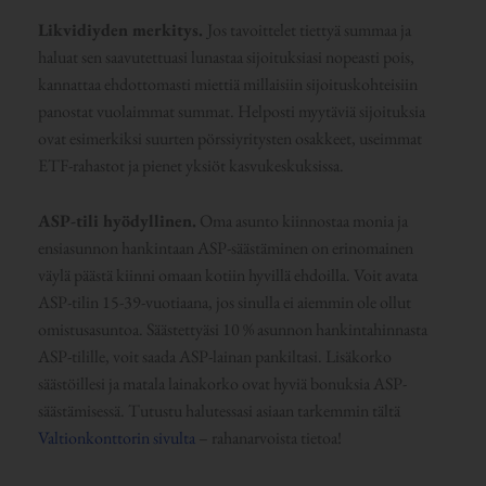
Likvidiyden merkitys.
Jos tavoittelet tiettyä summaa ja
haluat sen saavutettuasi lunastaa sijoituksiasi nopeasti pois,
kannattaa ehdottomasti miettiä millaisiin sijoituskohteisiin
panostat vuolaimmat summat. Helposti myytäviä sijoituksia
ovat esimerkiksi suurten pörssiyritysten osakkeet, useimmat
ETF-rahastot ja pienet yksiöt kasvukeskuksissa.
ASP-tili hyödyllinen.
Oma asunto kiinnostaa monia ja
ensiasunnon hankintaan ASP-säästäminen on erinomainen
väylä päästä kiinni omaan kotiin hyvillä ehdoilla. Voit avata
ASP-tilin 15-39-vuotiaana, jos sinulla ei aiemmin ole ollut
omistusasuntoa. Säästettyäsi 10 % asunnon hankintahinnasta
ASP-tilille, voit saada ASP-lainan pankiltasi. Lisäkorko
säästöillesi ja matala lainakorko ovat hyviä bonuksia ASP-
säästämisessä. Tutustu halutessasi asiaan tarkemmin tältä
Valtionkonttorin sivulta
– rahanarvoista tietoa!