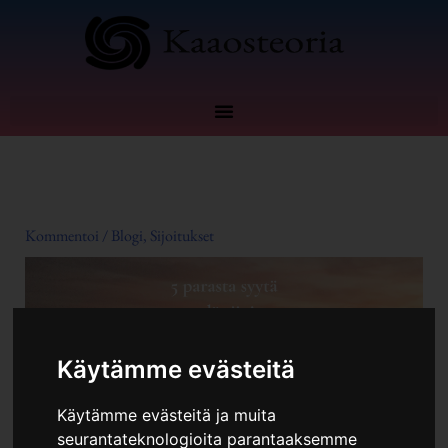
Siirry
sisältöön
Kommentoi
/
Blogi
,
Sijoitukset
Käytämme evästeitä
Käytämme evästeitä ja muita
seurantateknologioita parantaaksemme