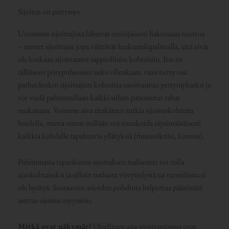
Sijoitus on pettymys
Useimmat sijoittajista lähtevät ensisijaisesti hakemaan tuottoa
– monet sijoittajat jopa väittävät keskustelupalstoilla, että eivät
ole koskaan sijoittaneet tappiollisiin kohteisiin. Itse en
tälläiseen pötypuheeseen usko ollenkaan, vaan tietty osa
parhaidenkin sijoittajien kohteista osoittautuu pettymykseksi ja
voi viedä pahimmillaan kaikki siihen panostetut rahat
mukanaan. Voimme aina etukäteen tutkia sijoituskohteita
huolella, mutta emme millään voi ennakoida täysimääräisesti
kaikkia kohdalle tapahtuvia yllätyksiä (finanssikriisi, korona).
Pahimmassa tapauksessa sijoituksen realisointi voi tulla
ajankohtaiseksi ja silloin turhasta viivyttelystä tai tunteilusta ei
ole hyötyä. Seuraavien asioiden pohdinta helpottaa päätöstäsi
asettaa sijoitus myyntiin.
Mitkä ovat näkymät?
Oleellinen asia sijoittamisessa ovat