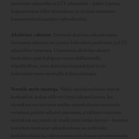
passiivisiin rahastoihin ja ETF-rahastoihin – päätin lopettaa
lisäpanostukset eläkevakuutukseen ja sijoittaa ennemmin
kustannustehokkaampiin vaihtoehtoihin.
Aktiiviset rahastot
. Erityisesti aktiivisia salkunhoitajan
luotsaamia rahastoja on syytetty kalleudesta passiivisiin- ja ETF-
rahastoihin verrattuna. Useimmiten aktiiviset rahastot
häviävätkin juuri kulujensa verran edullisimmille
kilpailijoilleen, joten aktiivinen kaupankäynti ei siis
keskimäärin tuota sijoittajille kultaa ja hunajaa.
Vertaile myös tuottoja.
Vaikka sijoituksesi kulut olisivat
korkeahkot, joskus niille voi löytyä oikeasti katetta. Jos
sijoituksesi on tuottanut muihin samankaltaisiin tuotteisiin
verrattuna pitkään selkeästi paremmin, ei tälläisen voittoisan
sijoituksen myynnistä ole sinulle juuri mitään hyötyä – huomioi
kuitenkin muutokset salkunhoidossa; jos siellä tulee
henkilövaihdoksia, tulevat tuotot ovat yleensä epävarmemmalla