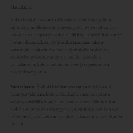
Hätätilanne
Joskus kohdalle voi sattua äkkinäinen hätätilanne, jolloin
sijoituksia on välttämätöntä myydä, jotta pystyisi selviämään
kuivalle maalle myrskyn keskellä. Tälläisia elämän kriisitilanteita
voivat olla esimerkiksi työttömäksi jääminen, vakava
sairastuminen tai avioero. Ennen sijoituksiisi koskemista
suosittelen syvästi turvautumaan muihin keinoihin;
vararahastoon, kulujen minimoimiseen ja tarpeettomien
tavaroiden myyntiin.
Vararahasto
. Äkillisiä hätätilanteita varten olisi hyvä olla
kerättynä vähintään kolmen kuukauden menoja vastaava
summa, mielellään kuuden kuukauden verran. Silloin kriisin
keskellä et joutuisi suotta myymään sijoituksiasi pois kursseista
välittämättä, vaan voisit antaa niiden jatkaa tuottaa varallisuutta
itsellesi.