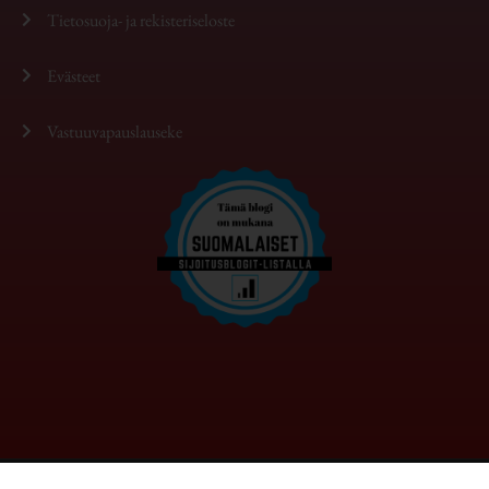
Tietosuoja- ja rekisteriseloste
Evästeet
Vastuuvapauslauseke