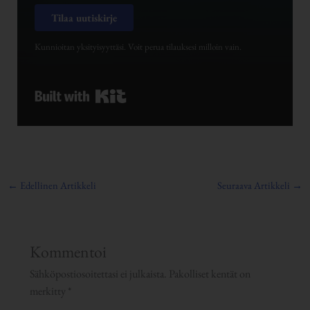
Tilaa uutiskirje
Kunnioitan yksityisyyttäsi. Voit perua tilauksesi milloin vain.
Built with Kit
←
Edellinen Artikkeli
Seuraava Artikkeli
→
Kommentoi
Sähköpostiosoitettasi ei julkaista.
Pakolliset kentät on
merkitty
*