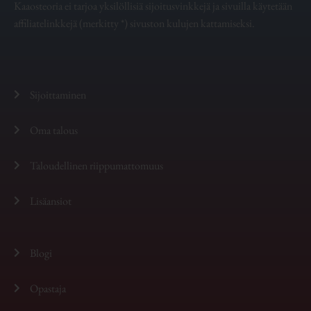
Kaaosteoria ei tarjoa yksilöllisiä sijoitusvinkkejä ja sivuilla käytetään
affiliatelinkkejä (merkitty *) sivuston kulujen kattamiseksi.
Sijoittaminen
Oma talous
Taloudellinen riippumattomuus
Lisäansiot
Blogi
Opastaja