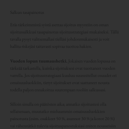
Salkun tasapainotus
Eräs tärkeimmistä syistä asettaa sijoitus myyntiin on oman
sijoitussalkkusi tasapainotus sijoitusstrategiasi mukaiseksi. Tällä
tavalla pysyt valitsemallasi tielläsi johdonmukaisesti ja voit
hallita riskejäsi taitavasti sopivaa tuottoa hakien.
Vuoden lopun tuumaushetki.
Jokaisen vuoden lopussa on
tärkeää tarkastella, kuinka sijoituksesi ovat tuottaneet vuoden
varrella. Jos sijoitusstrategiaasi kuuluu suunnitellut osuudet eri
omaisuusluokkiin, tietyt sijoitukset ovat saattaneet nousta
todella paljon ennakoitua suurempaan rooliin salkussasi.
Silloin sinulla on päätösten aika; annatko sijoitustesi olla
sellaisenaan, muutatko mieluummin omaisuusluokkien
painotusta (esim. osakkeet 50 %, asunnot 30 % ja korot 20 %)
vai vähennätkö tulevia sijoituspanostuksiasi eniten nousseisiin