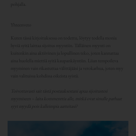
pohjalla.
Yhteenveto
Kuten tässä kirjoituksessa on todettu, löytyy todella monia
hyviä syitä laittaa sijoitus myyntiin. Tälläinen myynti on
kuitenkin aina aktiivinen ja lopullinen teko, joten kannattaa
aina huolella miettiä syitä kaupankäyntiin. Liian tempoileva
myyminen vain rikastuttaa välittäjääsi ja verokarhua, joten myy
vain valituissa kohdissa oikeista syistä.
Toivottavasti sait tästä postauksestani apua sijoitustesi
myymiseen – laita kommenttia alle, mitkä ovat sinulle parhaat
syyt myydä pois kalleimpia aarteitasi?