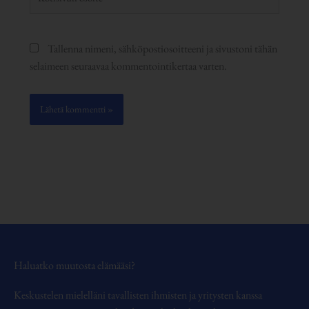
osoite
Tallenna nimeni, sähköpostiosoitteeni ja sivustoni tähän
selaimeen seuraavaa kommentointikertaa varten.
Haluatko muutosta elämääsi?
Keskustelen mielelläni tavallisten ihmisten ja yritysten kanssa