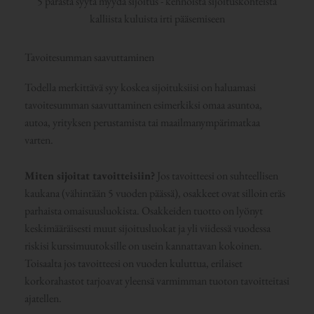
5 parasta syytä myydä sijoitus - kehnoista sijoituskohteista
kalliista kuluista irti pääsemiseen
Tavoitesumman saavuttaminen
Todella merkittävä syy koskea sijoituksiisi on haluamasi
tavoitesumman saavuttaminen esimerkiksi omaa asuntoa,
autoa, yrityksen perustamista tai maailmanympärimatkaa
varten.
Miten sijoitat tavoitteisiin?
Jos tavoitteesi on suhteellisen
kaukana (vähintään 5 vuoden päässä), osakkeet ovat silloin eräs
parhaista omaisuusluokista. Osakkeiden tuotto on lyönyt
keskimääräisesti muut sijoitusluokat ja yli viidessä vuodessa
riskisi kurssimuutoksille on usein kannattavan kokoinen.
Toisaalta jos tavoitteesi on vuoden kuluttua, erilaiset
korkorahastot tarjoavat yleensä varmimman tuoton tavoitteitasi
ajatellen.