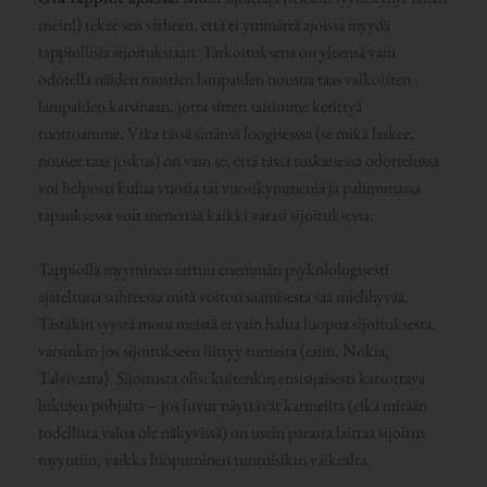
usein!) tekee sen virheen, että ei ymmärrä ajoissa myydä
tappiollisia sijoituksiaan. Tarkoituksena on yleensä vain
odotella näiden mustien lampaiden nousua taas valkoisten
lampaiden karsinaan, jotta sitten saisimme kerittyä
tuottoamme. Vika tässä sinänsä loogisesssa (se mikä laskee,
nousee taas joskus) on vain se, että tässä tuskaisessa odottelussa
voi helposti kulua vuosia tai vuosikymmeniä ja pahimmassa
tapauksessa voit menettää kaikki varasi sijoituksessa.
Tappiolla myyminen sattuu enemmän psykolologisesti
ajateltuna suhteessa mitä voiton saamisesta saa mielihyvää.
Tästäkin syystä moni meistä ei vain halua luopua sijoituksesta,
varsinkin jos sijoitukseen liittyy tunteita (esim. Nokia,
Talvivaara). Sijoitusta olisi kuitenkin ensisijaisesti katsottava
lukujen pohjalta – jos luvut näyttävät karmeilta (eikä mitään
todellista valoa ole näkyvissä) on usein parasta laittaa sijoitus
myyntiin, vaikka luopuminen tuntuisikin vaikealta.