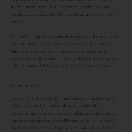
äkillisen myymisen vuoksi. Esimerkiksi tavalliset pörssissä
vaihdettavat osakkeet ja ETF-rahastot kuuluvat tähän jaloon
ryhmään.
Kalleimmaksi sijoitustesi realisointi tulee yleensä vapaaehtoisten
eläkevakuutusten ja kiinteistö- ja metsärahastojen kohdalla.
Nämä sijoitusmuodot ovat alun perin tarkoitettu todella
pitkäjänteiseen sijoittamiseen, joten äkillisen lunastustarpeen
kohdalla myynnin kalleus on tietyllä tavalla ymmärrettävää.
Kalliit kulut pois
Joskus voit sijoitustesi kulurakennetta vertailemalla huomata
niiden totaalisen kalleuden muihin samankaltaisiin
vaihtoehtoihin verrattuna. Itse koin tälläisen kuluherätyksen
huomatessani vapaaehtoiseen eläkevakuutukseeni kuuluvien
Nordean aktiivisten rahastojen armottomat kulut vastaaviin