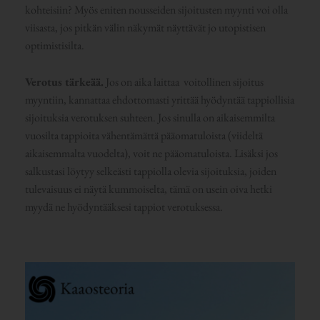
kohteisiin? Myös eniten nousseiden sijoitusten myynti voi olla
viisasta, jos pitkän välin näkymät näyttävät jo utopistisen
optimistisilta.
Verotus tärkeää.
Jos on aika laittaa voitollinen sijoitus
myyntiin, kannattaa ehdottomasti yrittää hyödyntää tappiollisia
sijoituksia verotuksen suhteen. Jos sinulla on aikaisemmilta
vuosilta tappioita vähentämättä pääomatuloista (viideltä
aikaisemmalta vuodelta), voit ne pääomatuloista. Lisäksi jos
salkustasi löytyy selkeästi tappiolla olevia sijoituksia, joiden
tulevaisuus ei näytä kummoiselta, tämä on usein oiva hetki
myydä ne hyödyntääksesi tappiot verotuksessa.