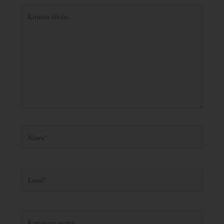
Kirjoita
tähän..
Name*
Email*
Kotisivun