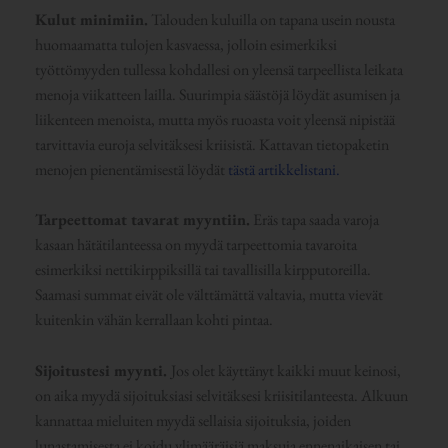
Kulut minimiin.
Talouden kuluilla on tapana usein nousta
huomaamatta tulojen kasvaessa, jolloin esimerkiksi
työttömyyden tullessa kohdallesi on yleensä tarpeellista leikata
menoja viikatteen lailla. Suurimpia säästöjä löydät asumisen ja
liikenteen menoista, mutta myös ruoasta voit yleensä nipistää
tarvittavia euroja selvitäksesi kriisistä. Kattavan tietopaketin
menojen pienentämisestä löydät
tästä artikkelistani.
Tarpeettomat tavarat myyntiin.
Eräs tapa saada varoja
kasaan hätätilanteessa on myydä tarpeettomia tavaroita
esimerkiksi nettikirppiksillä tai tavallisilla kirpputoreilla.
Saamasi summat eivät ole välttämättä valtavia, mutta vievät
kuitenkin vähän kerrallaan kohti pintaa.
Sijoitustesi myynti.
Jos olet käyttänyt kaikki muut keinosi,
on aika myydä sijoituksiasi selvitäksesi kriisitilanteesta. Alkuun
kannattaa mieluiten myydä sellaisia sijoituksia, joiden
lunastamisesta ei koidu ylimääräisiä maksuja ennenaikaisen tai