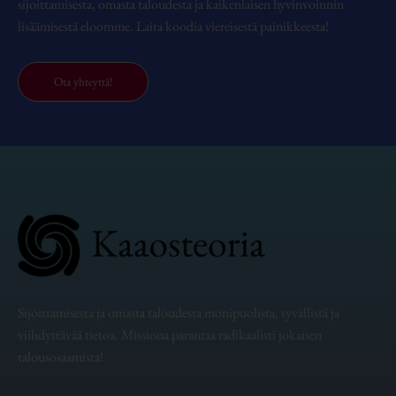
sijoittamisesta, omasta taloudesta ja kaikenlaisen hyvinvoinnin
lisäämisestä eloomme. Laita koodia viereisestä painikkeesta!
Ota yhteyttä!
Sijoittamisesta ja omasta taloudesta monipuolista, syvällistä ja
viihdyttävää tietoa. Missiona parantaa radikaalisti jokaisen
talousosaamista!