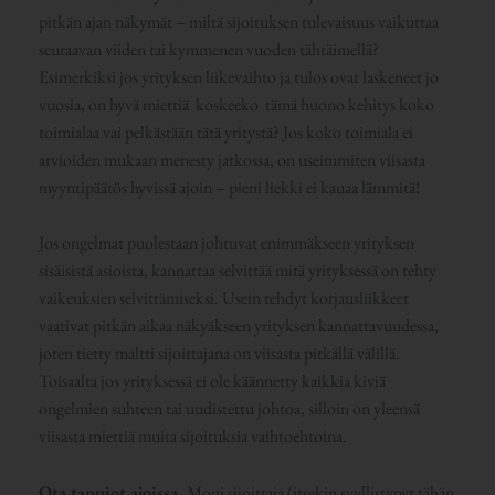
pitkän ajan näkymät – miltä sijoituksen tulevaisuus vaikuttaa
seuraavan viiden tai kymmenen vuoden tähtäimellä?
Esimerkiksi jos yrityksen liikevaihto ja tulos ovat laskeneet jo
vuosia, on hyvä miettiä koskeeko tämä huono kehitys koko
toimialaa vai pelkästään tätä yritystä? Jos koko toimiala ei
arvioiden mukaan menesty jatkossa, on useimmiten viisasta
myyntipäätös hyvissä ajoin – pieni liekki ei kauaa lämmitä!
Jos ongelmat puolestaan johtuvat enimmäkseen yrityksen
sisäisistä asioista, kannattaa selvittää mitä yrityksessä on tehty
vaikeuksien selvittämiseksi. Usein tehdyt korjausliikkeet
vaativat pitkän aikaa näkyäkseen yrityksen kannattavuudessa,
joten tietty maltti sijoittajana on viisasta pitkällä välillä.
Toisaalta jos yrityksessä ei ole käännetty kaikkia kiviä
ongelmien suhteen tai uudistettu johtoa, silloin on yleensä
viisasta miettiä muita sijoituksia vaihtoehtoina.
Ota tappiot ajoissa.
Moni sijoittaja (itsekin syyllistynyt tähän