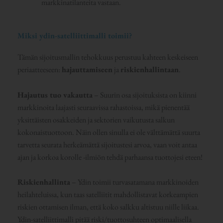
markkinatilanteita vastaan.
Miksi ydin-satelliittimalli toimii?
Tämän sijoitusmallin tehokkuus perustuu kahteen keskeiseen
periaatteeseen:
hajauttamiseen
ja
riskienhallintaan
.
Hajautus tuo vakautta
– Suurin osa sijoituksista on kiinni
markkinoita laajasti seuraavissa rahastoissa, mikä pienentää
yksittäisten osakkeiden ja sektorien vaikutusta salkun
kokonaistuottoon. Näin ollen sinulla ei ole välttämättä suurta
tarvetta seurata herkeämättä sijoitustesi arvoa, vaan voit antaa
ajan ja korkoa korolle -ilmiön tehdä parhaansa tuottojesi eteen!
Riskienhallinta
– Ydin toimii turvasatamana markkinoiden
heilahteluissa, kun taas satelliitit mahdollistavat korkeampien
riskien ottamisen ilman, että koko salkku altistuu niille liikaa.
Ydin-satelliittimalli pitää riski/tuottosuhteen optimaalisella