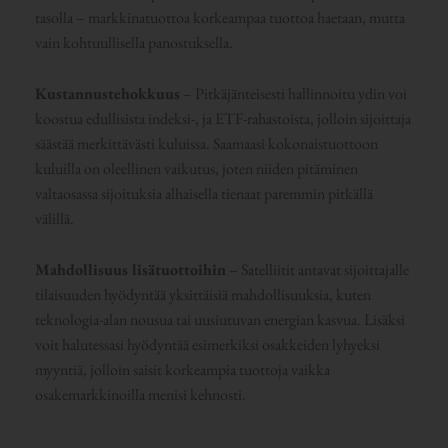
tasolla – markkinatuottoa korkeampaa tuottoa haetaan, mutta
vain kohtuullisella panostuksella.
Kustannustehokkuus
– Pitkäjänteisesti hallinnoitu ydin voi
koostua edullisista indeksi-, ja ETF-rahastoista, jolloin sijoittaja
säästää merkittävästi kuluissa. Saamaasi kokonaistuottoon
kuluilla on oleellinen vaikutus, joten niiden pitäminen
valtaosassa sijoituksia alhaisella tienaat paremmin pitkällä
välillä.
Mahdollisuus lisätuottoihin
– Satelliitit antavat sijoittajalle
tilaisuuden hyödyntää yksittäisiä mahdollisuuksia, kuten
teknologia-alan nousua tai uusiutuvan energian kasvua. Lisäksi
voit halutessasi hyödyntää esimerkiksi osakkeiden lyhyeksi
myyntiä, jolloin saisit korkeampia tuottoja vaikka
osakemarkkinoilla menisi kehnosti.