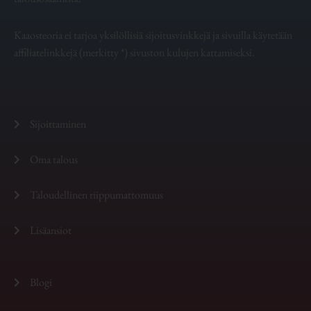
Kaaosteoria ei tarjoa yksilöllisiä sijoitusvinkkejä ja sivuilla käytetään
affiliatelinkkejä (merkitty *) sivuston kulujen kattamiseksi.
Sijoittaminen
Oma talous
Taloudellinen riippumattomuus
Lisäansiot
Blogi