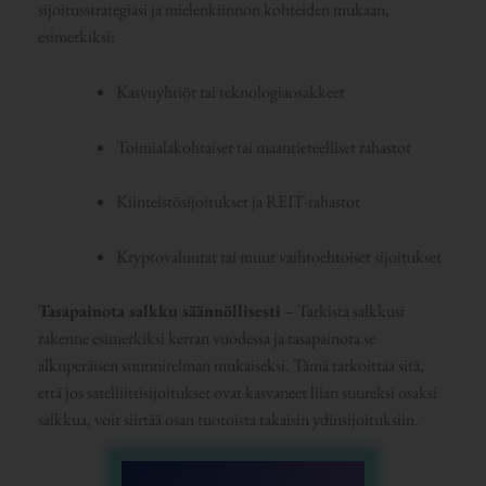
sijoitusstrategiasi ja mielenkiinnon kohteiden mukaan,
esimerkiksi:
Kasvuyhtiöt tai teknologiaosakkeet
Toimialakohtaiset tai maantieteelliset rahastot
Kiinteistösijoitukset ja REIT-rahastot
Kryptovaluutat tai muut vaihtoehtoiset sijoitukset
Tasapainota salkku säännöllisesti
– Tarkista salkkusi
rakenne esimerkiksi kerran vuodessa ja tasapainota se
alkuperäisen suunnitelman mukaiseksi. Tämä tarkoittaa sitä,
että jos satelliittisijoitukset ovat kasvaneet liian suureksi osaksi
salkkua, voit siirtää osan tuotoista takaisin ydinsijoituksiin.