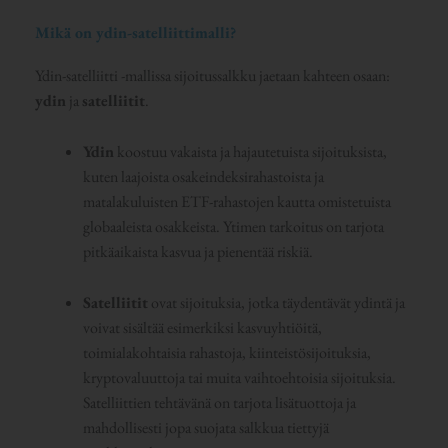
Mikä on ydin-satelliittimalli?
Ydin-satelliitti -mallissa sijoitussalkku jaetaan kahteen osaan:
ydin
ja
satelliitit
.
Ydin
koostuu vakaista ja hajautetuista sijoituksista,
kuten laajoista osakeindeksirahastoista ja
matalakuluisten ETF-rahastojen kautta omistetuista
globaaleista osakkeista. Ytimen tarkoitus on tarjota
pitkäaikaista kasvua ja pienentää riskiä.
Satelliitit
ovat sijoituksia, jotka täydentävät ydintä ja
voivat sisältää esimerkiksi kasvuyhtiöitä,
toimialakohtaisia rahastoja, kiinteistösijoituksia,
kryptovaluuttoja tai muita vaihtoehtoisia sijoituksia.
Satelliittien tehtävänä on tarjota lisätuottoja ja
mahdollisesti jopa suojata salkkua tiettyjä