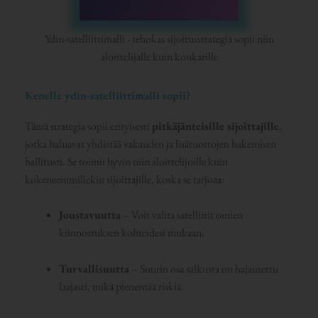
Ydin-satelliittimalli - tehokas sijoitusstrategia sopii niin
aloittelijalle kuin konkarille
Kenelle ydin-satelliittimalli sopii?
Tämä strategia sopii erityisesti
pitkäjänteisille sijoittajille
,
jotka haluavat yhdistää vakauden ja lisätuottojen hakemisen
hallitusti. Se toimii hyvin niin aloittelijoille kuin
kokeneemmillekin sijoittajille, koska se tarjoaa:
Joustavuutta
– Voit valita satelliitit omien
kiinnostuksen kohteidesi mukaan.
Turvallisuutta
– Suurin osa salkusta on hajautettu
laajasti, mikä pienentää riskiä.