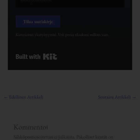
Tilaa uutiskirje
Kunnioitan yksityisyyttäsi. Voit perua tilauksesi milloin vain.
Built with Kit
←
Edellinen Artikkeli
Seuraava Artikkeli
→
Kommentoi
Sähköpostiosoitettasi ei julkaista.
Pakolliset kentät on