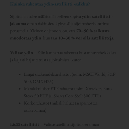
Kuinka rakentaa ydin-satelliitti -salkku?
Sijoittajan tulee määritellä itselleen sopiva
ydin-satelliitti -
jakauma
oman riskinsietokykynsä ja sijoitushorisonttinsa
perusteella. Yleinen ohjenuora on, että
70–90 % salkusta
muodostaa ydin
, kun taas
10–30 % voi olla satelliitteja
.
Valitse ydin
– Ydin kannattaa rakentaa kustannustehokkaista
ja laajasti hajautetuista sijoituksista, kuten:
Laajat osakeindeksirahastot (esim. MSCI World, S&P
500, OMXH25)
Matalakuluiset ETF-rahastot (esim. Xtrackers Euro
Stoxx 50 ETF ja iShares Core S&P 500 ETF)
Korkorahastot (mikäli haluat tasapainottaa
osakepainoa)
Lisää satelliitit
– Valitse satelliittisijoitukset oman