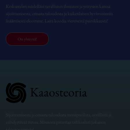
Keskustelen mielelläni tavallisten ihmisten ja yritysten kanssa
sijoittamisesta, omasta taloudesta ja kaikenlaisen hyvinvoinnin
lisäämisestä eloomme. Laita koodia viereisestä painikkeesta!
Ota yhteyttä!
Sijoittamisesta ja omasta taloudesta monipuolista, syvällistä ja
viihdyttävää tietoa. Missiona parantaa radikaalisti jokaisen
talousosaamista!