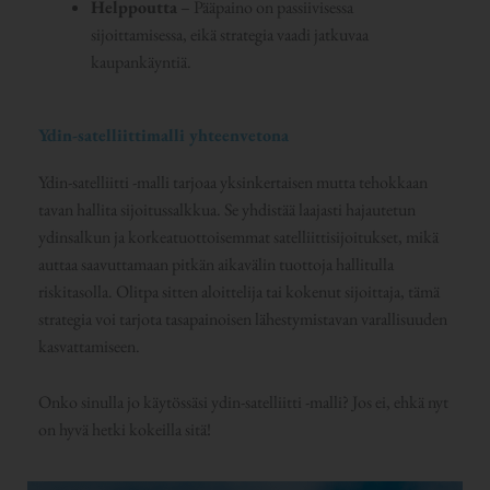
Helppoutta
– Pääpaino on passiivisessa
sijoittamisessa, eikä strategia vaadi jatkuvaa
kaupankäyntiä.
Ydin-satelliittimalli yhteenvetona
Ydin-satelliitti -malli tarjoaa yksinkertaisen mutta tehokkaan
tavan hallita sijoitussalkkua. Se yhdistää laajasti hajautetun
ydinsalkun ja korkeatuottoisemmat satelliittisijoitukset, mikä
auttaa saavuttamaan pitkän aikavälin tuottoja hallitulla
riskitasolla. Olitpa sitten aloittelija tai kokenut sijoittaja, tämä
strategia voi tarjota tasapainoisen lähestymistavan varallisuuden
kasvattamiseen.
Onko sinulla jo käytössäsi ydin-satelliitti -malli? Jos ei, ehkä nyt
on hyvä hetki kokeilla sitä!