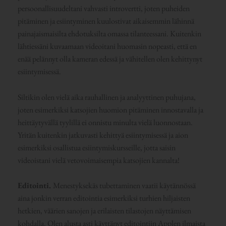
persoonallisuudeltani vahvasti introvertti, joten puheiden
pitäminen ja esiintyminen kuulostivat aikaisemmin lähinnä
painajaismaisilta ehdotuksilta omassa tilanteessani. Kuitenkin
lähtiessäni kuvaamaan videoitani huomasin nopeasti, että en
enää pelännyt olla kameran edessä ja vähitellen olen kehittynyt
esiintymisessä.
Siltikin olen vielä aika rauhallinen ja analyyttinen puhujana,
joten esimerkiksi katsojien huomion pitäminen innostavalla ja
heittäytyvällä tyylillä ei onnistu minulta vielä luonnostaan.
Yritän kuitenkin jatkuvasti kehittyä esiintymisessä ja aion
esimerkiksi osallistua esiintymiskursseille, jotta saisin
videoistani vielä vetovoimaisempia katsojien kannalta!
Editointi.
Menestyksekäs tubettaminen vaatii käytännössä
aina jonkin verran editointia esimerkiksi turhien hiljaisten
hetkien, väärien sanojen ja erilaisten tilastojen näyttämisen
kohdalla. Olen alusta asti käyttänyt editointiin Applen ilmaista