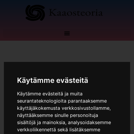
Siirry
sisältöön
Kommentoi
/
Blogi
Käytämme evästeitä
Käytämme evästeitä ja muita
seurantateknologioita parantaaksemme
käyttäjäkokemusta verkkosivustollamme,
näyttääksemme sinulle personoituja
sisältöjä ja mainoksia, analysoidaksemme
verkkoliikennettä sekä lisätäksemme