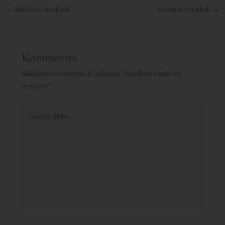
←
Edellinen Artikkeli
Seuraava Artikkeli
→
Kommentoi
Sähköpostiosoitettasi ei julkaista.
Pakolliset kentät on
merkitty
*
Kirjoita
tähän..