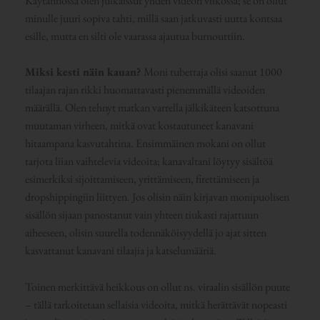
Käytännössä olen julkaissut yhden videon viikossa; se on ollut
minulle juuri sopiva tahti, millä saan jatkuvasti uutta kontsaa
esille, mutta en silti ole vaarassa ajautua burnouttiin.
Miksi kesti näin kauan?
Moni tubettaja olisi saanut 1000
tilaajan rajan rikki huomattavasti pienemmällä videoiden
määrällä. Olen tehnyt matkan varrella jälkikäteen katsottuna
muutaman virheen, mitkä ovat kostautuneet kanavani
hitaampana kasvutahtina. Ensimmäinen mokani on ollut
tarjota liian vaihtelevia videoita; kanavaltani löytyy sisältöä
esimerkiksi sijoittamiseen, yrittämiseen, firettämiseen ja
dropshippingiin liittyen. Jos olisin näin kirjavan monipuolisen
sisällön sijaan panostanut vain yhteen tiukasti rajattuun
aiheeseen, olisin suurella todennäköisyydellä jo ajat sitten
kasvattanut kanavani tilaajia ja katselumääriä.
Toinen merkittävä heikkous on ollut ns. viraalin sisällön puute
– tällä tarkoitetaan sellaisia videoita, mitkä herättävät nopeasti