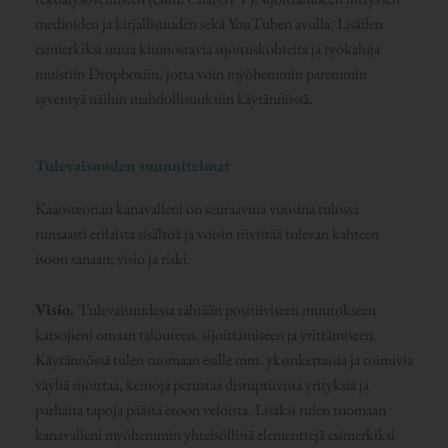
medioiden ja kirjallisuuden sekä YouTuben avulla. Lisäilen
esimerkiksi uusia kiinnostavia sijoituskohteita ja työkaluja
muistiin Dropboxiin, jotta voin myöhemmin paremmin
syventyä näihin mahdollisuuksiin käytännössä.
Tulevaisuuden suunnitelmat
Kaaosteorian kanavalleni on seuraavina vuosina tulossa
runsaasti erilaista sisältöä ja voisin tiivistää tulevan kahteen
isoon sanaan; visio ja riski.
Visio.
Tulevaisuudessa tähtään positiiviseen muutokseen
katsojieni omaan talouteen, sijoittamiseen ja yrittämiseen.
Käytännössä tulen tuomaan esille mm. yksinkertaisia ja toimivia
väyliä sijoittaa, keinoja perustaa disruptiivisia yrityksiä ja
parhaita tapoja päästä eroon veloista. Lisäksi tulen tuomaan
kanavalleni myöhemmin yhteisöllisiä elementtejä esimerkiksi