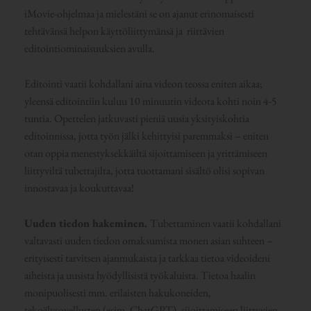
iMovie-ohjelmaa ja mielestäni se on ajanut erinomaisesti
tehtävänsä helpon käyttöliittymänsä ja riittävien
editointiominaisuuksien avulla.
Editointi vaatii kohdallani aina videon teossa eniten aikaa;
yleensä editointiin kuluu 10 minuutin videota kohti noin 4-5
tuntia. Opettelen jatkuvasti pieniä uusia yksityiskohtia
editoinnissa, jotta työn jälki kehittyisi paremmaksi – eniten
otan oppia menestyksekkäiltä sijoittamiseen ja yrittämiseen
liittyviltä tubettajilta, jotta tuottamani sisältö olisi sopivan
innostavaa ja koukuttavaa!
Uuden tiedon hakeminen.
Tubettaminen vaatii kohdallani
valtavasti uuden tiedon omaksumista monen asian suhteen –
erityisesti tarvitsen ajanmukaista ja tarkkaa tietoa videoideni
aiheista ja uusista hyödyllisistä työkaluista. Tietoa haalin
monipuolisesti mm. erilaisten hakukoneiden,
tekoälysovellusten (esim. ChatGPT), sijoittamiseen liittyvien