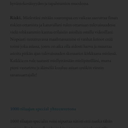
hyväntekeväisyyden ja tapahtumien muodossa.
Riski.
Mielestäni mitään suurempaa on vaikeaa saavuttaa ilman
riskien ottamista ja kanavallani tulen ottamaan tulevaisuudessa
vielä rohkeammin kantaa erilaisiin asioihin omilla videoillani.
Nopeasti muuttuvassa maailmassamme ei vanhat keinot enää
toimi joka asiassa, joten on aika olla aidosti luova ja muuttaa
asioita pitkän ajan tulevaisuuden skenaariot kirkkaana mielessä.
Kaikkia en tule taatusti miellyttämään mielipiteilläni, mutta
pieni vastarinta ja älämölö kuuluu asiaan uniikin viestin
sanansaattajalle!
1000 tilaajan special yhteenvetona
1000 tilaajan specialin voisi niputtaa nätisti että matka tähän