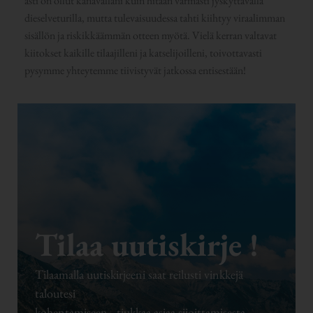
asti on ollut kanavallani kuin hitaan varmasti jyskyttävällä
dieselveturilla, mutta tulevaisuudessa tahti kiihtyy viraalimman
sisällön ja riskikkäämmän otteen myötä. Vielä kerran valtavat
kiitokset kaikille tilaajilleni ja katselijoilleni, toivottavasti
pysymme yhteytemme tiivistyvät jatkossa entisestään!
Tilaa uutiskirje !
Tilaamalla uutiskirjeeni saat reilusti vinkkejä
taloutesi
kohentamiseen - tiukkaa asiaa sijoittamisesta,