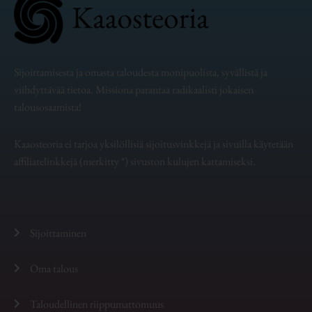
Sijoittamisesta ja omasta taloudesta monipuolista, syvällistä ja
viihdyttävää tietoa. Missiona parantaa radikaalisti jokaisen
talousosaamista!
Kaaosteoria ei tarjoa yksilöllisiä sijoitusvinkkejä ja sivuilla käytetään
affiliatelinkkejä (merkitty *) sivuston kulujen kattamiseksi.
Sijoittaminen
Oma talous
Taloudellinen riippumattomuus