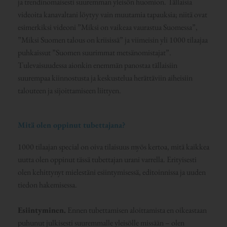
ja trendinomaisesti suuremman yleisön huomion. Tällaisia
videoita kanavaltani löytyy vain muutamia tapauksia; niitä ovat
esimerkiksi videoni ”Miksi on vaikeaa vaurastua Suomessa”,
”Miksi Suomen talous on kriisissä” ja viimeisin yli 1000 tilaajaa
puhkaissut ”Suomen suurimmat metsänomistajat”.
Tulevaisuudessa aionkin enemmän panostaa tällaisiin
suurempaa kiinnostusta ja keskustelua herättäviin aiheisiin
talouteen ja sijoittamiseen liittyen.
Mitä olen oppinut tubettajana?
1000 tilaajan special on oiva tilaisuus myös kertoa, mitä kaikkea
uutta olen oppinut tässä tubettajan urani varrella. Erityisesti
olen kehittynyt mielestäni esiintymisessä, editoinnissa ja uuden
tiedon hakemisessa.
Esiintyminen.
Ennen tubettamisen aloittamista en oikeastaan
puhunut julkisesti suuremmalle yleisölle missään – olen