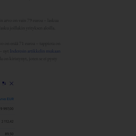
in arvo on vain 79 euroa – laskua
ku joillakin yrityksen aloilla.
rvo on enää 71 euroa – tappiota on
 – nyt
Inderesin artikkelin mukaan
on kiristynyt, joten se ei pysty