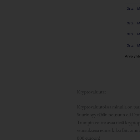
Kryptovaluutat
Kryptovaluutoissa minulla on par
Suurin syy tähän nousuun oli Don
Trumpin voitto avaa tietä krypto
seurauksena esimerkiksi Bitcoini
000 euroon!