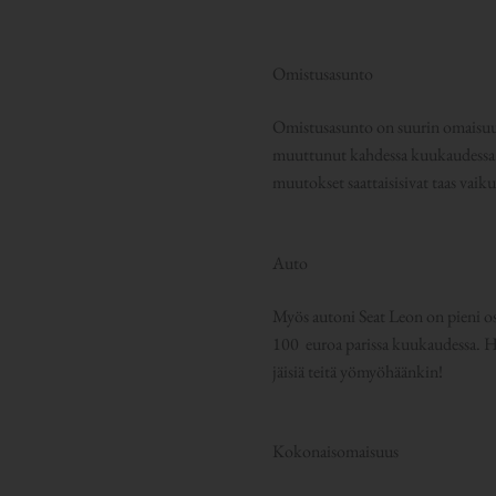
Omistusasunto
Omistusasunto on suurin omaisuuse
muuttunut kahdessa kuukaudessa mi
muutokset saattaisisivat taas vaiku
Auto
Myös autoni Seat Leon on pieni os
100 euroa parissa kuukaudessa. Ha
jäisiä teitä yömyöhäänkin!
Kokonaisomaisuus