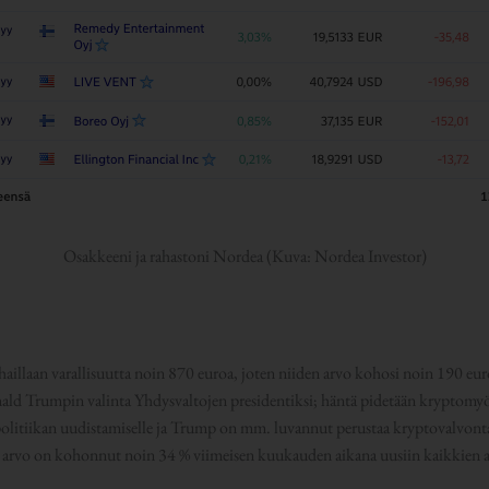
Osakkeeni ja rahastoni Nordea (Kuva: Nordea Investor)
haillaan varallisuutta noin 870 euroa, joten niiden arvo kohosi noin 190 e
ald Trumpin valinta Yhdysvaltojen presidentiksi; häntä pidetään kryptomy
politiikan uudistamiselle ja Trump on mm. luvannut perustaa kryptovalvo
n arvo on kohonnut noin 34 % viimeisen kuukauden aikana uusiin kaikkien