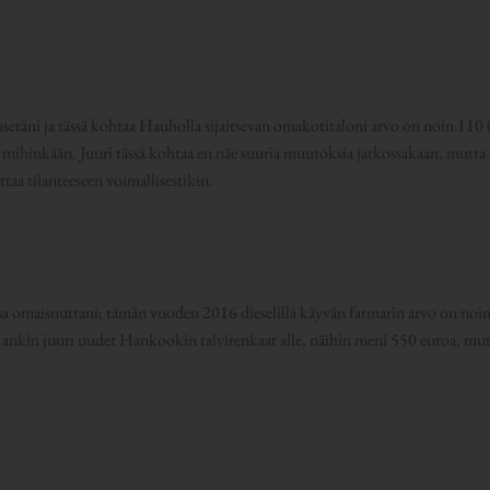
räni ja tässä kohtaa Hauholla sijaitsevan omakotitaloni arvo on noin 110 0
hinkään. Juuri tässä kohtaa en näe suuria muutoksia jatkossakaan, mutta e
ttaa tilanteeseen voimallisestikin.
a omaisuuttani; tämän vuoden 2016 dieselillä käyvän farmarin arvo on noin 
nkin juuri uudet Hankookin talvirenkaat alle, näihin meni 550 euroa, mutta