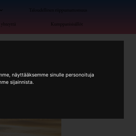
Taloudellinen riippumattomuus
 yhteyttä
Kumppanisisällöt
mme, näyttääksemme sinulle personoituja
me sijainnista.