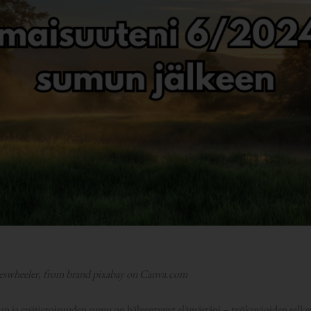
ameswheeler, from brand pixabay on Canva.com
oaan ja epätietoisuuden sumu on hälventynyt elämästäni – työkuvioiden selke