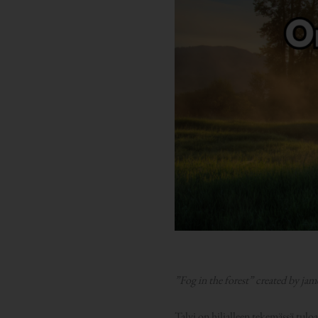
”Fog in the forest” created by j
Talvi on hiljalleen tekemässä tul