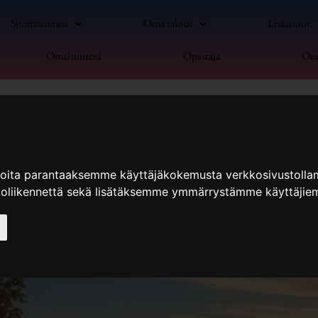
Sijoittaminen
Oma talous
Lisäansiot
Omaisuuteni
Opastaja
Ota
ioita parantaaksemme käyttäjäkokemusta verkkosivustolla
koliikennettä sekä lisätäksemme ymmärrystämme käyttäjiem
i