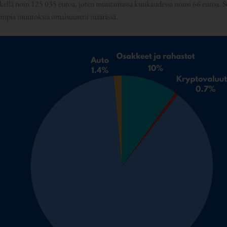
kellä noin 125 035 euroa, joten muutamassa kuukaudessa nousi 66 euroa. 
empia muutoksia omaisuuteni määrässä.