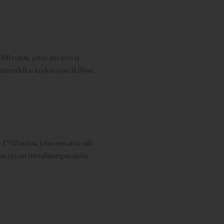
00 euroa, joten sen arvo ei
simerkiksi korkotason äkilliset
1700 euroa, joten sen arvo suli
 nyt on turvallisempaa ajella