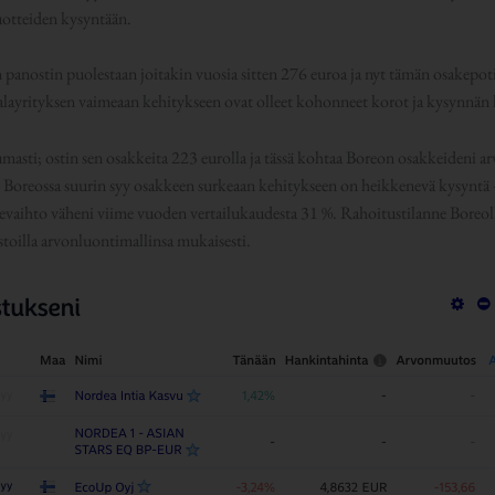
tuotteiden kysyntään.
n panostin puolestaan joitakin vuosia sitten 276 euroa ja nyt tämän osakepot
layrityksen vaimeaan kehitykseen ovat olleet kohonneet korot ja kysynnän las
umasti; ostin sen osakkeita 223 eurolla ja tässä kohtaa Boreon osakkeideni a
 Boreossa suurin syy osakkeen surkeaan kehitykseen on heikkenevä kysyntä
evaihto väheni viime vuoden vertailukaudesta 31 %. Rahoitustilanne Boreolla 
stoilla arvonluontimallinsa mukaisesti.