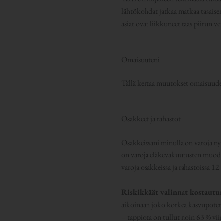
lähtökohdat jatkaa matkaa tasaisem
asiat ovat liikkuneet taas piirun 
Omaisuuteni
Tällä kertaa muutokset omaisuudes
Osakkeet ja rahastot
Osakkeissani minulla on varoja ny
on varoja eläkevakuutusten muodos
varoja osakkeissa ja rahastoissa 
Riskikkäät valinnat kostautu
aikoinaan joko korkea kasvupotent
– tappiota on tullut noin 63 % vi