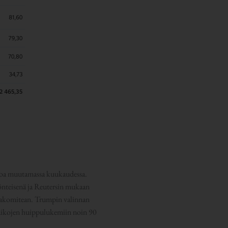
uroa muutamassa kuukaudessa.
önteisenä ja Reutersin mukaan
ntakomitean. Trumpin valinnan
 aikojen huippulukemiin noin 90