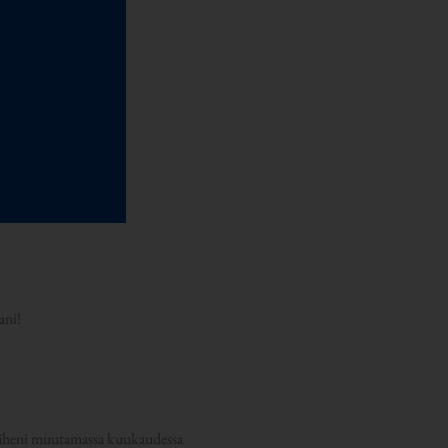
ani!
ä väheni muutamassa kuukaudessa