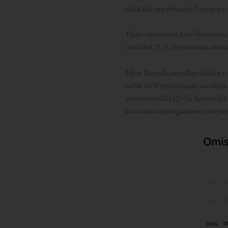
mikä iski negatiivisesti Ecoupin 
Yhdysvaltalaiseen Live Venturesii
on tullut 71 %. Syinä tämän monia
Myös Boreolla on tullut takkiin r
tullut 68 % muutamassa vuodessa.
viimeisimmällä Q3:lla Boreon liik
kasvamaan epäorgaanisesti yrityso