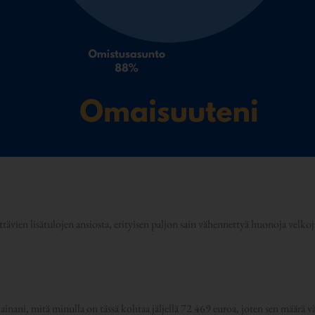
ttävien lisätulojen ansiosta, erityisen paljon sain vähennettyä huonoja velkoj
lainani, mitä minulla on tässä kohtaa jäljellä 72 469 euroa, joten sen määr