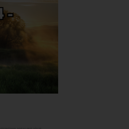
ytyminen antaa nyt oivat