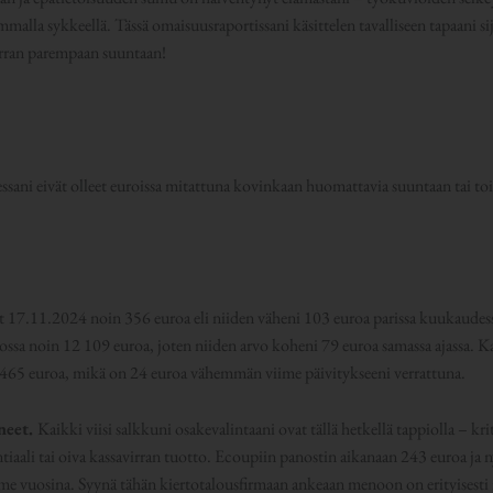
malla sykkeellä. Tässä omaisuusraportissani käsittelen tavalliseen tapaani sij
verran parempaan suuntaan!
sani eivät olleet euroissa mitattuna kovinkaan huomattavia suuntaan tai toi
t 17.11.2024 noin 356 euroa eli niiden väheni 103 euroa parissa kuukaudes
sa noin 12 109 euroa, joten niiden arvo koheni 79 euroa samassa ajassa. K
12 465 euroa, mikä on 24 euroa vähemmän viime päivitykseeni verrattuna.
neet.
Kaikki viisi salkkuni osakevalintaani ovat tällä hetkellä tappiolla – krit
iaali tai oiva kassavirran tuotto. Ecoupiin panostin aikanaan 243 euroa ja n
ime vuosina. Syynä tähän kiertotalousfirmaan ankeaan menoon on erityisesti