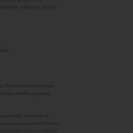
oituksiani, velkojani ja tulojani –
seen.
sa. Osakerahastoissa puolestaan
aikkiaan minulla on yhteensä
eereinä näille valinnoille oli
yt sen potin arvo on enää 89 euroa
 rakennusalan hiljainen suhdanne,