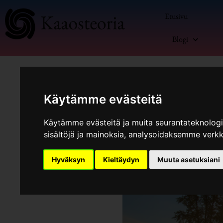
Siirry
Etusivu
sisältöön
Blogi
Käytämme evästeitä
Käytämme evästeitä ja muita seurantateknolog
sisältöjä ja mainoksia, analysoidaksemme verk
Kommentoi
/
Blogi
,
Omaisuuten
Hyväksyn
Kieltäydyn
Muuta asetuksiani