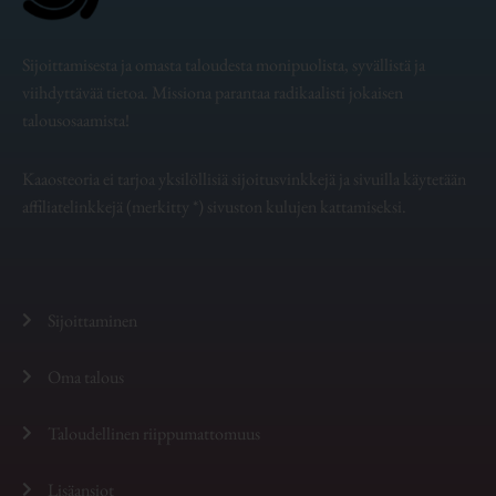
Sijoittamisesta ja omasta taloudesta monipuolista, syvällistä ja
viihdyttävää tietoa. Missiona parantaa radikaalisti jokaisen
talousosaamista!
Kaaosteoria ei tarjoa yksilöllisiä sijoitusvinkkejä ja sivuilla käytetään
affiliatelinkkejä (merkitty *) sivuston kulujen kattamiseksi.
Sijoittaminen
Oma talous
Taloudellinen riippumattomuus
Lisäansiot