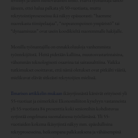
levinnyt ja usein hienovarainen ilmiö. Harva työnantaja sanoo
ääneen, ettei halua palkata yli 50-vuotiasta, mutta
rekrytointiprosesseissa ikä näkyy epäsuorasti: “haemme
nuorekasta tiimipelaajaa”, “nopeatempoinen ympäristö” tai
“dynaamisuus” ovat usein koodikieltä nuoremmalle hakijalle.
Monilla työnantajilla on ennakkoluuloja vanhemmista
työntekijöistä. Heitä pidetään kalliina, muutosvastarintaisina,
vähemmän teknologisesti osaavina tai sairausalttiina. Vaikka
tutkimukset osoittavat, että nämä oletukset ovat pitkälti vääriä,
mielikuvat elävät sitkeästi rekrytoijien mielissä.
Ilmarisen artikkelin mukaan
ikäsyrjinnästä kärsivät erityisesti yli
55-vuotiaat ja esimerkiksi Ekonomiliiton kyselyyn vastanneista
yli 55-vuotiasta 84 prosenttia koki senioreihin kohdistuvaa
syrjintää ongelmana suomalaisessa työelämässä. Yli 55-
vuotiaiden kokema ikäsyrjintä näkyy mm. epäedullisina
rekryprosesseina, heikompana palkkauksena ja vähäisempinä