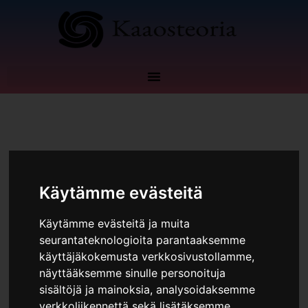
Siirry
sisältöön
Kommentoi
/
Blogi
,
Oma talous
Käytämme evästeitä
Käytämme evästeitä ja muita
seurantateknologioita parantaaksemme
käyttäjäkokemusta verkkosivustollamme,
näyttääksemme sinulle personoituja
sisältöjä ja mainoksia, analysoidaksemme
verkkoliikennettä sekä lisätäksemme