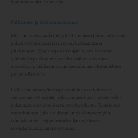
kouluttautumistilaisuuksina.
Palkkataso ja kustannusrakenne
Miksi on vaikeaa saada töitä yli 50-vuotiaana johtuu myös usein
pitkästä työhistoriasta ja sen myötä korkeammasta
palkkatasosta. Työnantaja saattaa ajatella, että kokeneen
työntekijän palkkaaminen on liian kallista verrattuna
nuorempaan, vaikka tuottavuus ja osaaminen olisivat selvästi
paremmalla tasolla.
Lisäksi Suomessa työnantajan sivukulut ovat korkeat, ja
vanhemman työntekijän palkkaamiseen liitetään usein pelko
pidemmistä sairauslomista tai työkykyriskeistä. Tämä johtaa
varovaisuuteen, joka kohdistuu juuri ikääntyneempiin
työnhakijoihin – riippumatta heidän todellisesta
terveydentilastaan tai työkyvystään.