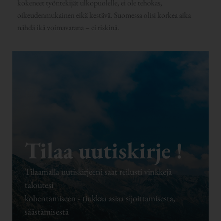
kokeneet työntekijät ulkopuolelle, ei ole tehokas,
oikeudenmukainen eikä kestävä. Suomessa olisi korkea aika
nähdä ikä voimavarana – ei riskinä.
Tilaa uutiskirje !
Tilaamalla uutiskirjeeni saat reilusti vinkkejä
taloutesi
kohentamiseen - tiukkaa asiaa sijoittamisesta,
säästämisestä