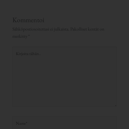
Kommentoi
Sähköpostiosoitettasi ei julkaista.
Pakolliset kentät on
merkitty
*
Kirjoita
tähän..
Name*