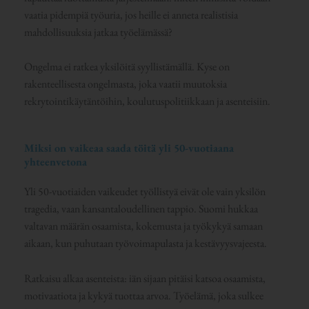
vaatia pidempiä työuria, jos heille ei anneta realistisia
mahdollisuuksia jatkaa työelämässä?
Ongelma ei ratkea yksilöitä syyllistämällä. Kyse on
rakenteellisesta ongelmasta, joka vaatii muutoksia
rekrytointikäytäntöihin, koulutuspolitiikkaan ja asenteisiin.
Miksi on vaikeaa saada töitä yli 50-vuotiaana
yhteenvetona
Yli 50-vuotiaiden vaikeudet työllistyä eivät ole vain yksilön
tragedia, vaan kansantaloudellinen tappio. Suomi hukkaa
valtavan määrän osaamista, kokemusta ja työkykyä samaan
aikaan, kun puhutaan työvoimapulasta ja kestävyysvajeesta.
Ratkaisu alkaa asenteista: iän sijaan pitäisi katsoa osaamista,
motivaatiota ja kykyä tuottaa arvoa. Työelämä, joka sulkee