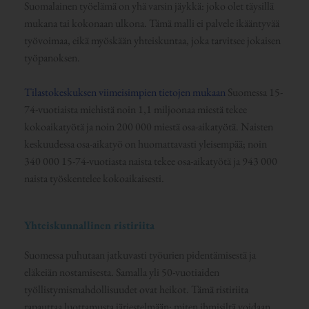
Suomalainen työelämä on yhä varsin jäykkä: joko olet täysillä
mukana tai kokonaan ulkona. Tämä malli ei palvele ikääntyvää
työvoimaa, eikä myöskään yhteiskuntaa, joka tarvitsee jokaisen
työpanoksen.
Tilastokeskuksen viimeisimpien tietojen mukaan
Suomessa 15-
74-vuotiaista miehistä noin 1,1 miljoonaa miestä tekee
kokoaikatyötä ja noin 200 000 miestä osa-aikatyötä. Naisten
keskuudessa osa-aikatyö on huomattavasti yleisempää; noin
340 000 15-74-vuotiasta naista tekee osa-aikatyötä ja 943 000
naista työskentelee kokoaikaisesti.
Yhteiskunnallinen ristiriita
Suomessa puhutaan jatkuvasti työurien pidentämisestä ja
eläkeiän nostamisesta. Samalla yli 50-vuotiaiden
työllistymismahdollisuudet ovat heikot. Tämä ristiriita
rapauttaa luottamusta järjestelmään: miten ihmisiltä voidaan