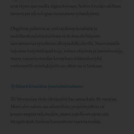
ovat täysin ajan tasalla digitaidoissaan, heihin liitetään edelleen
stereotypia teknologiaa vierastavasta työntekijästä.
Ongelmaa pahentaa se, että täydennyskoulutus ja
uudelleenkouluttautuminen eivät aina ole helposti
saavutettavissa työelämän ulkopuolella oleville. Nuoremmille
tarjotaan harjoittelupaikkoja, trainee-ohjelmia ja juniorirooleja,
mutta vastaavia matalan kynnyksen sisääntuloväyliä
vanhemmille työnhakijoille on vähän tai ei lainkaan.
Työmarkkinoiden joustamattomuus
Yli 50-vuotiaat eivät välttämättä hae samaa kuin 30-vuotiaat.
Moni olisi valmis osa-aikatyöhön, projektityöhön tai
joustavampiin ratkaisuihin, mutta tarjolla on usein vain
täysipäiväisiä, korkeaa kuormitusta vaativia rooleja.