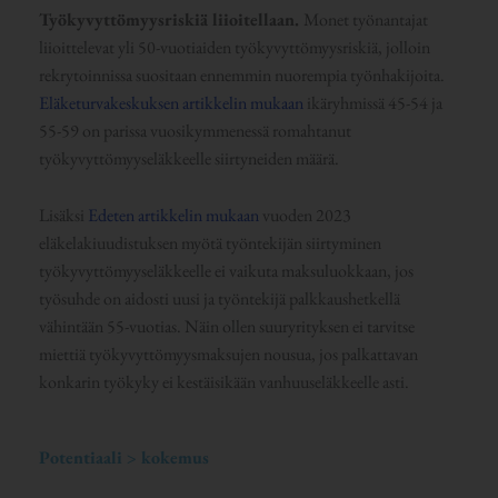
Työkyvyttömyysriskiä liioitellaan.
Monet työnantajat
liioittelevat yli 50-vuotiaiden työkyvyttömyysriskiä, jolloin
rekrytoinnissa suositaan ennemmin nuorempia työnhakijoita.
Eläketurvakeskuksen artikkelin mukaan
ikäryhmissä 45-54 ja
55-59 on parissa vuosikymmenessä romahtanut
työkyvyttömyyseläkkeelle siirtyneiden määrä.
Lisäksi
Edeten artikkelin mukaan
vuoden 2023
eläkelakiuudistuksen myötä työntekijän siirtyminen
työkyvyttömyyseläkkeelle ei vaikuta maksuluokkaan, jos
työsuhde on aidosti uusi ja työntekijä palkkaushetkellä
vähintään 55-vuotias. Näin ollen suuryrityksen ei tarvitse
miettiä työkyvyttömyysmaksujen nousua, jos palkattavan
konkarin työkyky ei kestäisikään vanhuuseläkkeelle asti.
Potentiaali > kokemus