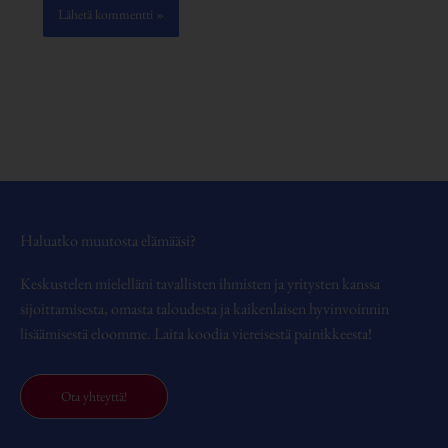
Haluatko muutosta elämääsi?
Keskustelen mielelläni tavallisten ihmisten ja yritysten kanssa
sijoittamisesta, omasta taloudesta ja kaikenlaisen hyvinvoinnin
lisäämisestä eloomme. Laita koodia viereisestä painikkeesta!
Ota yhteyttä!