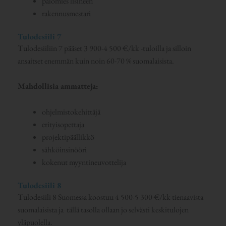
palomies lisineen
rakennusmestari
Tulodesiili 7
Tulodesiiliin 7 pääset 3 900-4 500 €/kk -tuloilla ja silloin
ansaitset enemmän kuin noin 60-70 % suomalaisista.
Mahdollisia ammatteja:
ohjelmistokehittäjä
erityisopettaja
projektipäällikkö
sähköinsinööri
kokenut myyntineuvottelija
Tulodesiili 8
Tulodesiili 8 Suomessa koostuu 4 500-5 300 €/kk tienaavista
suomalaisista ja tällä tasolla ollaan jo selvästi keskitulojen
yläpuolella.