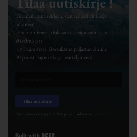
Tilaa uutiskirje !
Tilaamalla uutiskirjeeni saat reilusti vinkkejä
taloutesi
kohentamiseen - tiukkaa asiaa sijoittamisesta,
säästämisestä
ja yrittämisestä. Bonuksena paljastan sinulle
20 parasta sijoituskirjaa esittelyineen!
Tilaa uutiskirje
Kunnioitan yksityisyyttäsi. Voit perua tilauksesi milloin vain.
Built with Kit