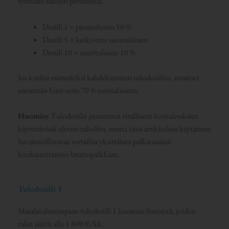
ryhmään tulojen perusteella.
Desiili 1 = pienituloisin 10 %
Desiili 5 = keskiverto suomalainen
Desiili 10 = suurituloisin 10 %
Jos kuulut esimerkiksi kahdeksanteen tulodesiiliin, ansaitset
enemmän kuin noin 70 % suomalaisista.
Huomio:
Tulodesiilit perustuvat virallisesti kotitalouksien
käytettävissä oleviin tuloihin, mutta tässä artikkelissa käytämme
havainnollistavaa vertailua yksittäisen palkansaajan
kuukausittaiseen bruttopalkkaan.
Tulodesiili 1
Matalatuloisimpaan tulodesiili 1 koostuu ihmisistä, joiden
tulot jäävät alle 1 800 €/kk.