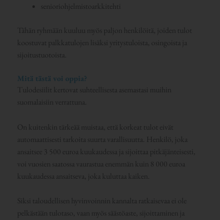
senioriohjelmistoarkkitehti
Tähän ryhmään kuuluu myös paljon henkilöitä, joiden tulot
koostuvat palkkatulojen lisäksi yritystuloista, osingoista ja
sijoitustuotoista.
Mitä tästä voi oppia?
Tulodesiilit kertovat suhteellisesta asemastasi muihin
suomalaisiin verrattuna.
On kuitenkin tärkeää muistaa, että korkeat tulot eivät
automaattisesti tarkoita suurta varallisuutta. Henkilö, joka
ansaitsee 3 500 euroa kuukaudessa ja sijoittaa pitkäjänteisesti,
voi vuosien saatossa vaurastua enemmän kuin 8 000 euroa
kuukaudessa ansaitseva, joka kuluttaa kaiken.
Siksi taloudellisen hyvinvoinnin kannalta ratkaisevaa ei ole
pelkästään tulotaso, vaan myös säästöaste, sijoittaminen ja