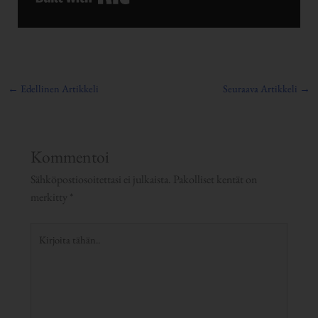
←
Edellinen Artikkeli
Seuraava Artikkeli
→
Kommentoi
Sähköpostiosoitettasi ei julkaista.
Pakolliset kentät on
merkitty
*
Kirjoita
tähän..