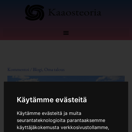
Siirry
sisältöön
Kommentoi
/
Blogi
,
Oma talous
Käytämme evästeitä
Käytämme evästeitä ja muita
seurantateknologioita parantaaksemme
käyttäjäkokemusta verkkosivustollamme,