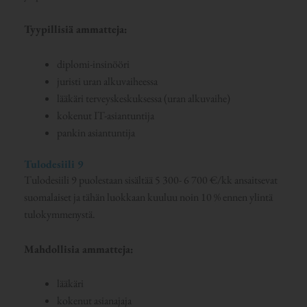
Tyypillisiä ammatteja:
diplomi-insinööri
juristi uran alkuvaiheessa
lääkäri terveyskeskuksessa (uran alkuvaihe)
kokenut IT-asiantuntija
pankin asiantuntija
Tulodesiili 9
Tulodesiili 9 puolestaan sisältää 5 300- 6 700 €/kk ansaitsevat
suomalaiset ja tähän luokkaan kuuluu noin 10 % ennen ylintä
tulokymmenystä.
Mahdollisia ammatteja:
lääkäri
kokenut asianajaja