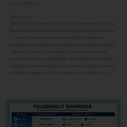
menojen hallinta.
Yhteenveto
Kokonaisuudessaan tuloerot eivät ole vielä revenneet valtaviksi
Suomessa ja keskiluokkaan kuuluvat tulojen puolesta desiilien
4-7 ihmiset. Huomaa, että ammattien palkat vaihtelevat
merkittävästi esimerkiksi kokemuksen, työnantajan, toimialan,
sijainnin, työajan ja lisien mukaan. Siksi sama ammatti voi
esiintyä useammassa tulodesiilissä. Tässä nähtävä tulodesiilien
taulukko on havainnollistava eikä tarkoita, että kaikki kyseisen
ammatin edustajat sijoittuisivat samaan tulokymmenykseen.