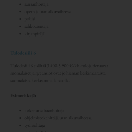
sairaanhoitaja
opettaja uran alkuvaiheessa
poliisi
sähköasentaja
kirjanpitäjä
Tulodesiili 6
Tulodesiili 6 sisältää 3 400-3 900 €/kk -tuloja tienaavat
suomalaiset ja nyt ansiot ovat jo hieman keskimääräistä
suomalaista korkeammalla tasolla.
Esimerkkejä:
kokenut sairaanhoitaja
ohjelmistokehittäjä uran alkuvaiheessa
työnjohtaja