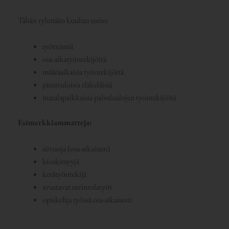
Tähän ryhmään kuuluu usein:
työttömiä
osa-aikatyöntekijöitä
määräaikaisia työntekijöitä
pienituloisia eläkeläisiä
matalapalkkaisia palvelualojen työntekijöitä
Esimerkkiammatteja:
siivooja (osa-aikainen)
kioskimyyjä
kesätyöntekijä
avustavat ravintolatyöt
opiskelija työssä osa-aikaisesti