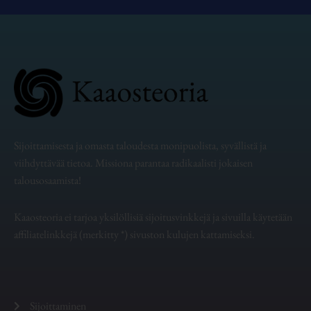
Sijoittamisesta ja omasta taloudesta monipuolista, syvällistä ja
viihdyttävää tietoa. Missiona parantaa radikaalisti jokaisen
talousosaamista!
Kaaosteoria ei tarjoa yksilöllisiä sijoitusvinkkejä ja sivuilla käytetään
affiliatelinkkejä (merkitty *) sivuston kulujen kattamiseksi.
Sijoittaminen