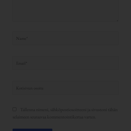
Name*
Email*
Kotisivun
osoite
Tallenna nimeni, sähköpostiosoitteeni ja sivustoni tähän
selaimeen seuraavaa kommentointikertaa varten.