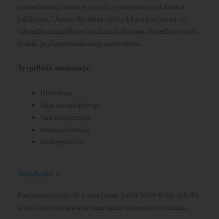
suomalaisista ja tämä on monelle ensimmäinen vakituinen
palkkataso. Useimmilla tähän tuloluokkaan kuuluvista on
vähintään ammatillinen koulutus hallussaan, monella on myös
jo amk- ja yliopistotutkintoja suoritettuna.
Tyypillisiä ammatteja:
lähihoitaja
linja-autonkuljettaja
varastotyöntekijä
tehdastyöntekijä
asiakaspalvelija
Tulodesiili 4
Puolestaan tulodesiili 4:seen pääsee 2 600-3 000 €/kk -tuloilla
ja suuri osa suomalaisista osuu tämän tulotason tuntumaan.