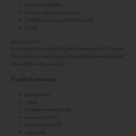
yrityksen keskijohto
kokenut ohjelmistoarkkitehti
yrittäjä hyvin menestyvässä yrityksessä
lentäjä
Tulodesiili 10
Korkeimpaan tulodesiiliin 10 pääset Suomessa yli 6 700 euron
bruttotuloilla ja moni yllättyy siitä, ettei ylimpään tulodesiiliin
pääsy edellytä miljoonatuloja.
Tyypillisiä ammatteja:
erikoislääkäri
johtaja
yrityksen toimitusjohtaja
menestyvä yrittäjä
investointipankkiiri
yritysjuristi