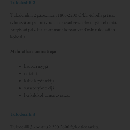
Tulodesiili 2
Tulodesiiliin 2 pääsee noin 1800-2200 €/kk -tuloilla ja tässä
ryhmässä on paljon työuran alkuvaiheessa olevia työntekijöitä.
Erityisesti palvelualan ammatit korostuvat tämän tulodesiilin
kohdalla.
Mahdollisia ammatteja:
kaupan myyjä
tarjoilija
kahvilatyöntekijä
varastotyöntekijä
henkilökohtainen avustaja
Tulodesiili 3
Tulodesiili 3 koostuu 2 200-2600 €/kk tienaavista