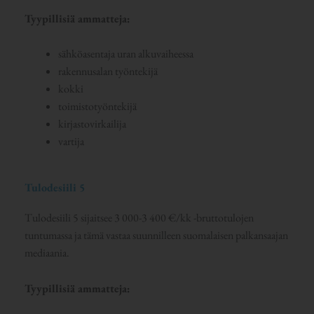
Tyypillisiä ammatteja:
sähköasentaja uran alkuvaiheessa
rakennusalan työntekijä
kokki
toimistotyöntekijä
kirjastovirkailija
vartija
Tulodesiili 5
Tulodesiili 5 sijaitsee 3 000-3 400 €/kk -bruttotulojen
tuntumassa ja tämä vastaa suunnilleen suomalaisen palkansaajan
mediaania.
Tyypillisiä ammatteja: