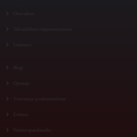
Oma talous
Taloudellinen riippumattomuus
Lisäansiot
Blogi
Opastaja
Tietosuoja- ja rekisteriseloste
Evästeet
Vastuuvapauslauseke