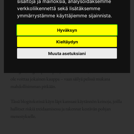
sisältöjä ja mainoksia, analysoidaksemme
verkkoliikennettä sekä lisätäksemme
ymmärrystämme käyttäjiemme sijainnista.
”A Laptop with Graph on Screen” created by Alesia Kozik,
Hyväksyn
from brand Pexels on Canva.com
Kieltäydyn
Treidaaminen houkuttelee monia nopeiden voittojen toivossa,
Muuta asetuksiani
mutta äärimmäisen harva pärjää pitkällä aikavälillä ilman yhtä
kriittistä taitoa:
riskinhallintaa
. Olipa kyseessä day trading,
swing trading tai pidempi sijoitushorisontti, tärkein tehtävä ei
ole voittaa jokainen kauppa – vaan säilyä pelissä mukana
mahdollisimman pitkään.
Tässä blogitekstissä käyn läpi kanssasi käytännön keinoja, joilla
hallitset riskiä treidaamisessa ja rakennat kestävän pohjan
menestykselle.