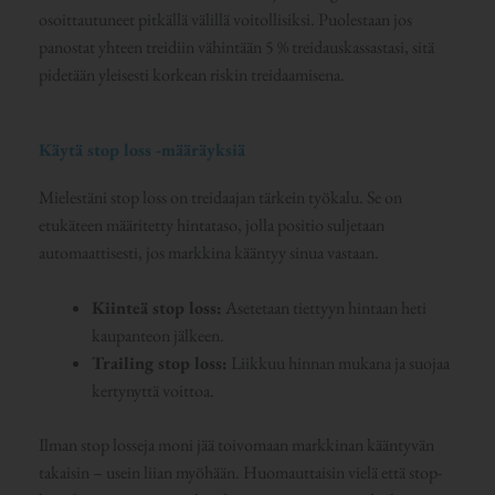
osoittautuneet pitkällä välillä voitollisiksi. Puolestaan jos
panostat yhteen treidiin vähintään 5 % treidauskassastasi, sitä
pidetään yleisesti korkean riskin treidaamisena.
Käytä stop loss -määräyksiä
Mielestäni stop loss on treidaajan tärkein työkalu. Se on
etukäteen määritetty hintataso, jolla positio suljetaan
automaattisesti, jos markkina kääntyy sinua vastaan.
Kiinteä stop loss:
Asetetaan tiettyyn hintaan heti
kaupanteon jälkeen.
Trailing stop loss:
Liikkuu hinnan mukana ja suojaa
kertynyttä voittoa.
Ilman stop losseja moni jää toivomaan markkinan kääntyvän
takaisin – usein liian myöhään. Huomauttaisin vielä että stop-