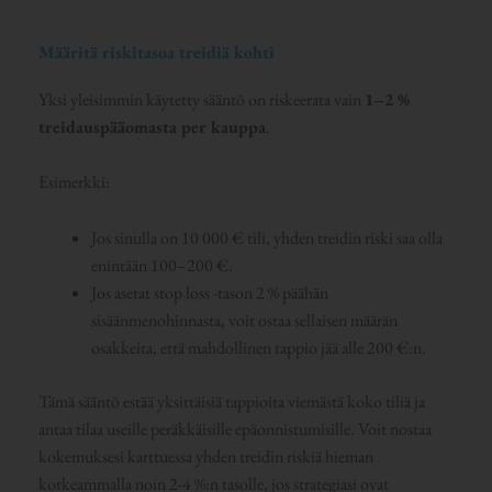
Määritä riskitasoa treidiä kohti
Yksi yleisimmin käytetty sääntö on riskeerata vain
1–2 %
treidauspääomasta per kauppa
.
Esimerkki:
Jos sinulla on 10 000 € tili, yhden treidin riski saa olla
enintään 100–200 €.
Jos asetat stop loss -tason 2 % päähän
sisäänmenohinnasta, voit ostaa sellaisen määrän
osakkeita, että mahdollinen tappio jää alle 200 €:n.
Tämä sääntö estää yksittäisiä tappioita viemästä koko tiliä ja
antaa tilaa useille peräkkäisille epäonnistumisille. Voit nostaa
kokemuksesi karttuessa yhden treidin riskiä hieman
korkeammalla noin 2-4 %:n tasolle, jos strategiasi ovat