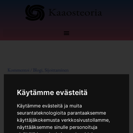
Siirry
sisältöön
Kommentoi
/
Blogi
,
Sijoittaminen
Käytämme evästeitä
Käytämme evästeitä ja muita
seurantateknologioita parantaaksemme
käyttäjäkokemusta verkkosivustollamme,
näyttääksemme sinulle personoituja