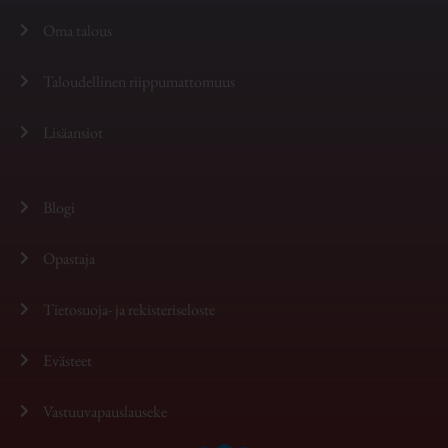
Oma talous
Taloudellinen riippumattomuus
Lisäansiot
Blogi
Opastaja
Tietosuoja- ja rekisteriseloste
Evästeet
Vastuuvapauslauseke