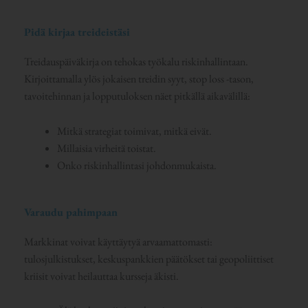
Pidä kirjaa treideistäsi
Treidauspäiväkirja on tehokas työkalu riskinhallintaan.
Kirjoittamalla ylös jokaisen treidin syyt, stop loss -tason,
tavoitehinnan ja lopputuloksen näet pitkällä aikavälillä:
Mitkä strategiat toimivat, mitkä eivät.
Millaisia virheitä toistat.
Onko riskinhallintasi johdonmukaista.
Varaudu pahimpaan
Markkinat voivat käyttäytyä arvaamattomasti:
tulosjulkistukset, keskuspankkien päätökset tai geopoliittiset
kriisit voivat heilauttaa kursseja äkisti.