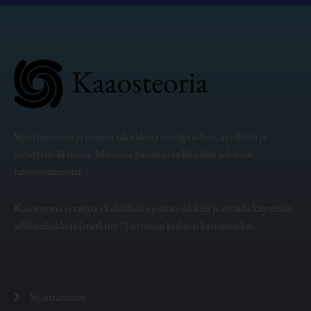
Sijoittamisesta ja omasta taloudesta monipuolista, syvällistä ja
viihdyttävää tietoa. Missiona parantaa radikaalisti jokaisen
talousosaamista!
Kaaosteoria ei tarjoa yksilöllisiä sijoitusvinkkejä ja sivuilla käytetään
affiliatelinkkejä (merkitty *) sivuston kulujen kattamiseksi.
Sijoittaminen