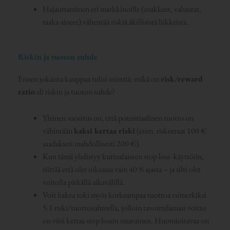
Hajauttaminen eri markkinoille (osakkeet, valuutat,
raaka-aineet) vähentää riskiä äkillisistä liikkeistä.
Riskin ja tuoton suhde
Ennen jokaista kauppaa tulisi miettiä: mikä on
risk/reward
ratio
eli riskin ja tuoton suhde?
Yleinen suositus on, että potentiaalinen tuotto on
vähintään
kaksi kertaa riski
(esim. riskeeraat 100 €
saadaksesi mahdollisesti 200 €).
Kun tämä yhdistyy kurinalaiseen stop loss -käyttöön,
riittää että olet oikeassa vain 40 % ajasta – ja silti olet
voitolla pitkällä aikavälillä.
Voit hakea toki myös korkeampaa tuottoa esimerkiksi
5:1 riski/tuottosuhteella, jolloin tavoittelamasi voitto
on viisi kertaa stop lossin suuruinen. Huomioitavaa on