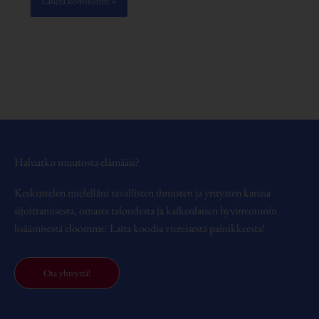
Haluatko muutosta elämääsi?
Keskustelen mielelläni tavallisten ihmisten ja yritysten kanssa
sijoittamisesta, omasta taloudesta ja kaikenlaisen hyvinvoinnin
lisäämisestä eloomme. Laita koodia viereisestä painikkeesta!
Ota yhteyttä!