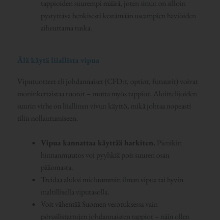
tappioiden suurempi määrä, joten sinun on silloin
pystyttävä henkisesti kestämään useampien häviöiden
aiheuttama tuska.
Älä käytä liiallista vipua
Viputuotteet eli johdannaiset (CFD:t, optiot, futuurit) voivat
moninkertaistaa tuotot – mutta myös tappiot. Aloittelijoiden
suurin virhe on liiallinen vivun käyttö, mikä johtaa nopeasti
tilin nollautumiseen.
Vipua kannattaa käyttää harkiten.
Pienikin
hinnanmuutos voi pyyhkiä pois suuren osan
pääomasta.
Treidaa aluksi mieluummin ilman vipua tai hyvin
maltillisella viputasolla.
Voit vähentää Suomen verotuksessa vain
pörssilistattujen johdannaisten tappiot – näin ollen