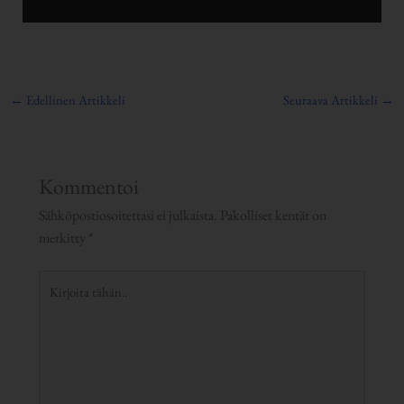
←
Edellinen Artikkeli
Seuraava Artikkeli
→
Kommentoi
Sähköpostiosoitettasi ei julkaista.
Pakolliset kentät on
merkitty
*
Kirjoita
tähän..