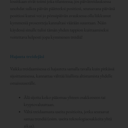
lossitkaan eivät toimi joka tilanteessa; jos päivätreidauksessa
unohdat sulkea päivän päätteeksi positiosi, seuraavana päivänä
positiosi kurssi voi jo pörssipäivän avauksessa olla liikkunut
kymmeniä prosentteja kannaltasi väärään suuntaan. Näin
käydessä sinulle tulisi tämän yhden tappion kuittaamiseksi
voitettava helposti jopa kymmenen treidiä!
Hajauta treidejäsi
Vaikka treidaamisessa ei hajauteta samalla tavalla kuin pitkässä
sijoittamisessa, kannattaa välttää liiallista altistumista yhdelle
omaisuuserälle.
Älä sijoita koko pääomaa yhteen osakkeeseen tai
kryptovaluuttaan.
Vältä treidaamasta useita positioita, jotka seuraavat
samaa trendiä (esim. useita teknologiaosakkeita yhtä
aikaa).