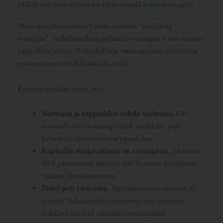
Miksi riskienhallinta on tärkeämpää kuin strategia?
Moni aloittelija keskittyy ensin etsimään “täydellistä
strategiaa”. Todellisuudessa parhaatkin strategiat voivat tuottaa
tappiollisia jaksoja. Riskinhallinta varmistaa, ettei yksittäinen
epäonnistunut treidi kaada koko tiliä.
Kokenut treidaaja tietää, että:
Voittojen ja tappioiden suhde vaihtelee.
On
normaalia hävitä useampi treidi peräkkäin, jopa
kymmeniä huonoimmissa tapauksissa.
Kapitalin suojeleminen on ensisijaista.
Jos häviät
50 % pääomastasi, tarvitset 100 % tuoton päästäksesi
takaisin lähtötilanteeseen.
Pitkä peli ratkaisee.
Treidaaminen on maraton, ei
sprintti. Vaikka treidisi kestäisivät vain sekunteja,
todelliset tulokset nähdään vuosien päästä.