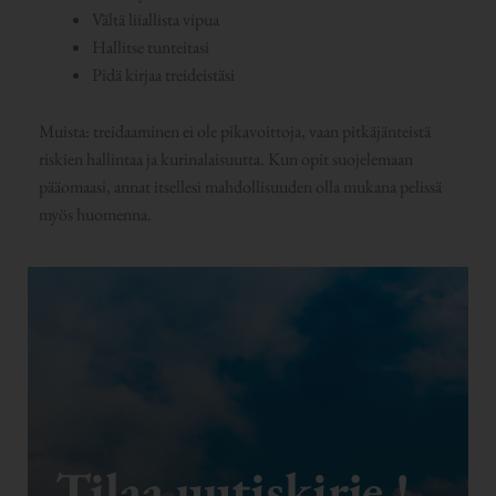
Vältä liiallista vipua
Hallitse tunteitasi
Pidä kirjaa treideistäsi
Muista: treidaaminen ei ole pikavoittoja, vaan pitkäjänteistä
riskien hallintaa ja kurinalaisuutta. Kun opit suojelemaan
pääomaasi, annat itsellesi mahdollisuuden olla mukana pelissä
myös huomenna.
Tilaa uutiskirje !