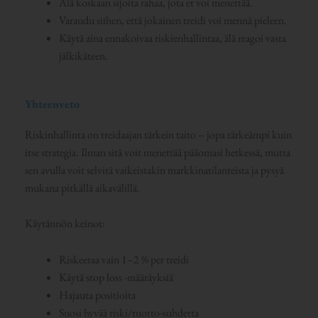
Älä koskaan sijoita rahaa, jota et voi menettää.
Varaudu siihen, että jokainen treidi voi mennä pieleen.
Käytä aina ennakoivaa riskienhallintaa, älä reagoi vasta
jälkikäteen.
Yhteenveto
Riskinhallinta on treidaajan tärkein taito – jopa tärkeämpi kuin
itse strategia. Ilman sitä voit menettää pääomasi hetkessä, mutta
sen avulla voit selvitä vaikeistakin markkinatilanteista ja pysyä
mukana pitkällä aikavälillä.
Käytännön keinot:
Riskeeraa vain 1–2 % per treidi
Käytä stop loss -määräyksiä
Hajauta positioita
Suosi hyvää riski/tuotto-suhdetta