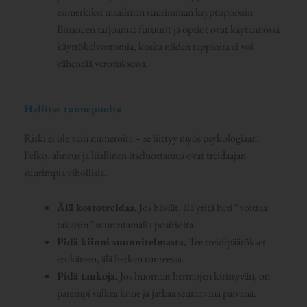
esimerkiksi maailman suurimman kryptopörssin
Binancen tarjoamat futuurit ja optiot ovat käytännössä
käyttökelvottomia, koska niiden tappioita ei voi
vähentää verotuksessa.
Hallitse tunnepuolta
Riski ei ole vain numeroita – se liittyy myös psykologiaan.
Pelko, ahneus ja liiallinen itseluottamus ovat treidaajan
suurimpia vihollisia.
Älä kostotreidaa.
Jos häviät, älä yritä heti “voittaa
takaisin” suurentamalla positioita.
Pidä kiinni suunnitelmasta.
Tee treidipäätökset
etukäteen, älä hetken tunteessa.
Pidä taukoja.
Jos huomaat hermojen kiristyvän, on
parempi sulkea kone ja jatkaa seuraavana päivänä.