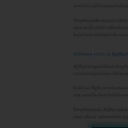
Artikkeli sisältää mainoslinkkej
Dropshippauksessa juuri tarkoitu
antaa sinulle yhden vaihtoehdon 
laajan kattavassa kirjoituksessa
Millainen yritys on BigBuy
BigBuy on espanjalainen dropsh
toimii monipuolisena välikätenä 
Kaikkiaan BigBuyn tarjoamassa t
ovat saatavilla 24 eri kielellä 
Dropshippaajalle BigBuy mahdoll
omat valtavat varastointitilat j