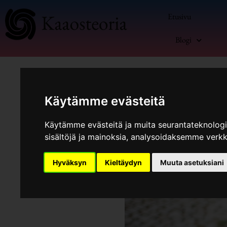
Siirry
Etusivu
sisältöön
Blogi
Käytämme evästeitä
Käytämme evästeitä ja muita seurantateknolog
sisältöjä ja mainoksia, analysoidaksemme verk
Kommentoi
/
Blogi
,
Yrittäminen
Hyväksyn
Kieltäydyn
Muuta asetuksiani