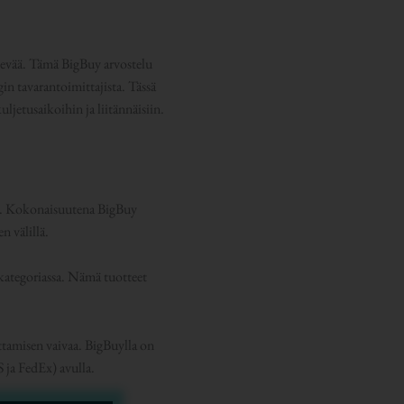
vievää. Tämä BigBuy arvostelu
n tavarantoimittajista. Tässä
ljetusaikoihin ja liitännäisiin.
12. Kokonaisuutena BigBuy
n välillä.
kategoriassa. Nämä tuotteet
ttamisen vaivaa. BigBuylla on
 ja FedEx) avulla.