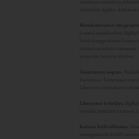
autoilusta vaatteisiin ja elektro
esimerkiksi Applen, Adidaksen t
Monikanavainen integraatio
ja markkinapaikkoihin. BigBuyl
Verkkokauppa-alustan kanssa voi
voimasi esimerkiksi Amazonin, Eb
kategoriat, hinnat ja tilaukset.
Toimitusten nopeus.
Verkkoka
Euroopassa. Toimitusajat ovat y
Lähetysten toimitukseen käytet
Lähetysten brändäys.
BigBuy 
brändiäsi asiakkaidesi suhteen. L
Kattava kielivalikoima.
Valta
eurooppalaisella kielellä natiivi