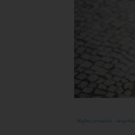
BigBuy arvostelu - dropship