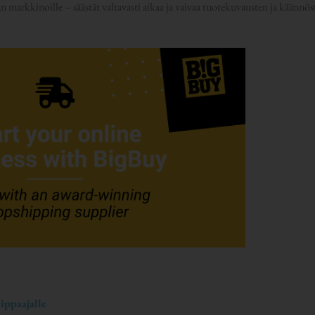
markkinoille – säästät valtavasti aikaa ja vaivaa tuotekuvausten ja käännös
ppaajalle