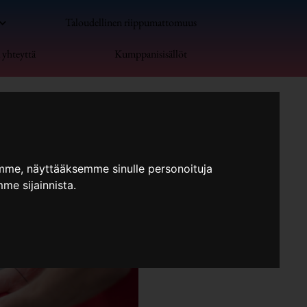
Taloudellinen riippumattomuus
 yhteyttä
Kumppanisisällöt
mme, näyttääksemme sinulle personoituja
me sijainnista.