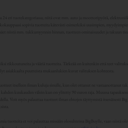
a 24 eri tuotekategoriassa; niitä ovat mm. auto ja moottoripyörä, elektroniikk
rkkokauppaasi sopivia tuotteita kätevästi esimerkiksi uusimpien, myydyimpien 
ta näet niistä mm. tukkumyynnin hinnan, tuotteen ominaisuudet ja takuun tie
ksi rikkoutuneita ja vääriä tuotteita. Tärkeää on kuitenkin että teet valituk
selyt asiakkaalta puutteista mukaanlukien kuvat valituksen kohteesta.
uotteet itselleen ilman kuluja sinulle, kun olet ottanut ne vastaanottanut tak
kahden kuukauden välein kun on ylitetty 90 euron raja. Muussa tapauksessa 
lla. Voit myös palauttaa tuotteet ilman ehtojen täyttymistä itsenäisesti BigB
sista.
ia tuotteita et voi palauttaa missään olosuhteissa BigBuylle, vaan niistä olet 