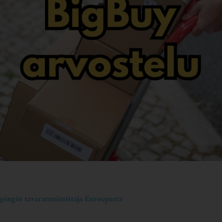
pingin tavarantoimittaja Euroopasta