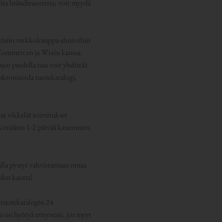
aita brändituotteita; voit myydä
useisiin verkkokauppa-alustoihin
oCommercen ja Wixin kanssa.
n puolella taas voit yhdistää
nkronisoida tuotekatalogi,
at vikkelät toimitukset
skimäärin 1-2 päivää kauemmin.
valla pystyt vahvistamaan omaa
äden kautta!
 tuotekatalogin 24
a on hyötyä erityisesti, jos myyt