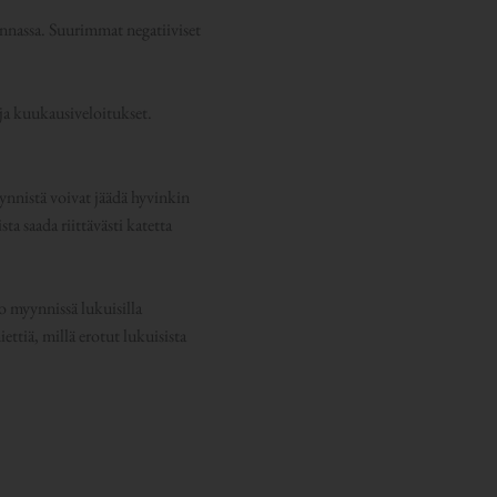
nnassa. Suurimmat negatiiviset
t ja kuukausiveloitukset.
nnistä voivat jäädä hyvinkin
ta saada riittävästi katetta
jo myynnissä lukuisilla
ettiä, millä erotut lukuisista