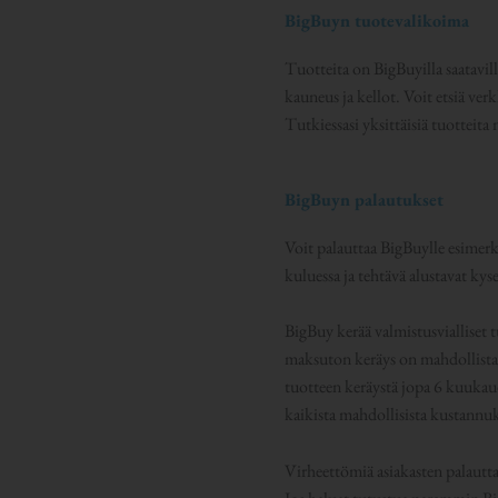
BigBuyn tuotevalikoima
Tuotteita on BigBuyilla saatavill
kauneus ja kellot. Voit etsiä ve
Tutkiessasi yksittäisiä tuottei
BigBuyn palautukset
Voit palauttaa BigBuylle esimerki
kuluessa ja tehtävä alustavat ky
BigBuy kerää valmistusvialliset t
maksuton keräys on mahdollista 
tuotteen keräystä jopa 6 kuukaude
kaikista mahdollisista kustannuk
Virheettömiä asiakasten palauttam