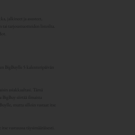
a, jalkineet ja asusteet,
tai tarjoustuotteiden listoilta.
dot.
sen BigBuylle 5 kalenteripäivän
aisin asiakkaaltasi. Tämä
BigBuy siirtää ilmaista
uylle, mutta silloin vastaat itse
itse vastuussa täysimääräisesti.