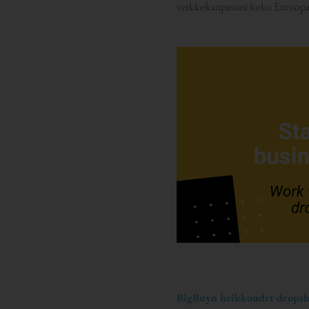
verkkokaupassasi koko Euroopan 
BigBuyn heikkoudet dropshi