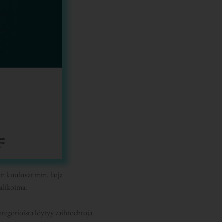
hin kuuluvat mm. laaja
valikoima.
tegorioista löytyy vaihtoehtoja