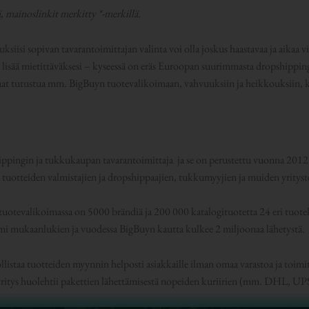
ä, mainoslinkit merkitty *-merkillä.
ksiisi sopivan tavarantoimittajan valinta voi olla joskus haastavaa ja aikaa 
lisää mietittäväksesi – kyseessä on eräs Euroopan suurimmasta dropshippingi
 saat tutustua mm. BigBuyn tuotevalikoimaan, vahvuuksiin ja heikkouksiin, ku
?
ippingin ja tukkukaupan tavarantoimittaja ja se on perustettu vuonna 20
tuotteiden valmistajien ja dropshippaajien, tukkumyyjien ja muiden yrityste
uotevalikoimassa on 5000 brändiä ja 200 000 katalogituotetta 24 eri tuote
suomi mukaanlukien ja vuodessa BigBuyn kautta kulkee 2 miljoonaa lähetystä.
istaa tuotteiden myynnin helposti asiakkaille ilman omaa varastoa ja toimi
a yritys huolehtii pakettien lähettämisestä nopeiden kuriirien (mm. DHL, UPS