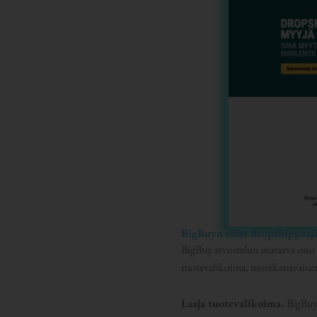
BigBuyn edut dropshippaaja
BigBuy arvostelun seuraava osio 
tuotevalikoima, monikanavainen i
Laaja tuotevalikoima.
BigBuyn