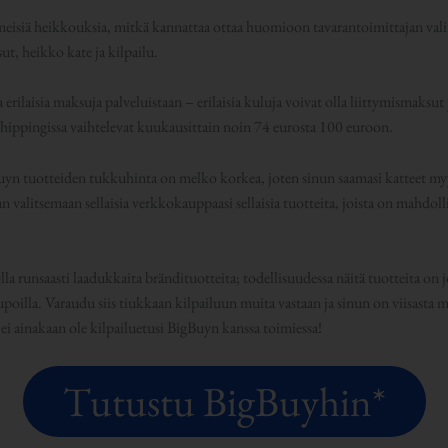
isiä heikkouksia, mitkä kannattaa ottaa huomioon tavarantoimittajan vali
ut, heikko kate ja kilpailu.
 erilaisia maksuja palveluistaan – erilaisia kuluja voivat olla liittymismaksu
ippingissa vaihtelevat kuukausittain noin 74 eurosta 100 euroon.
n tuotteiden tukkuhinta on melko korkea, joten sinun saamasi katteet myy
n valitsemaan sellaisia verkkokauppaasi sellaisia tuotteita, joista on mahdollis
olla runsaasti laadukkaita brändituotteita; todellisuudessa näitä tuotteita on 
poilla. Varaudu siis tiukkaan kilpailuun muita vastaan ja sinun on viisasta mi
ei ainakaan ole kilpailuetusi BigBuyn kanssa toimiessa!
Tutustu BigBuyhin*