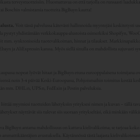
niikasta terveystuotteisiin. Huomattavaa on että tarjolla on runsaasti laadukk
ai Boschin valmistamia tuotteita BigBuyn kautta!
alusta.
Voit tässä palvelussa kätevästi hallinnoida myyntejäsi keskitetysti 
la pystyt yhdistämään verkkokauppa-alustoista esimerkiksi Shopifyn, Wo
t mm. synkronisoida tuotevalikoiman, hinnat ja tilaukset. Markkinapaikkoje
ayn ja AliExpressin kanssa. Myös siellä sinulla on mahdollista sujuvasti sy
upassa nopeat lyövät hitaat ja BigBuyn etuna eurooppalaisena toimijana ov
leensä noin 3-4 päivää Keski-Euroopassa, Pohjoismaihin toimitus kestää ke
ään mm. DHL:n, UPS:n, FedExin ja Postin palveluksia.
liittää myymiesi tuotteiden lähetyksiin yrityksesi nimen ja kuvan – tällä ta
ähetykset näyttävät siis tulevat siis suoraan yritykseltäsi, eikä minkään välik
va BigBuyn antama mahdollisuus on kattava kielivalikoima; se tarjoaa koko
en ammattikääntäjien avustuksella. Käytännössä tästä laajasta kielivalikoimast