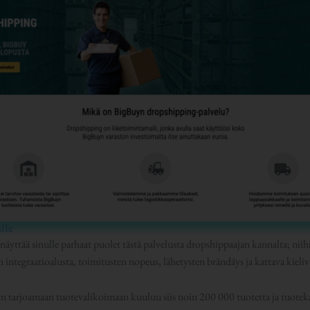
lle
näyttää sinulle parhaat puolet tästä palvelusta dropshippaajan kannalta; nii
ntegraatioalusta, toimitusten nopeus, lähetysten brändäys ja kattava kieli
 tarjoamaan tuotevalikoimaan kuuluu siis noin 200 000 tuotetta ja tuoteka