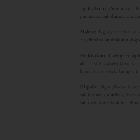
BigBuylla on myös muutamia ilme
puolet tässä palvelussa ovat maks
Maksut.
BigBuy veloittaa useita
Käytännössä minimikulut dropsh
Heikko kate.
Useimpien BigBuy
alhaisiksi. Suosittelenkin tarkkaa
kannattavaan verkkokauppaan.
Kilpailu.
Bigbuylla on siis tarj
vakiintuneilla suurilla verkkokau
vaihtoehdoista? Edullinen hinta 