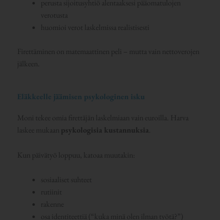
perusta sijoitusyhtiö alentaaksesi pääomatulojen
verotusta
huomioi verot laskelmissa realistisesti
Firettäminen on matemaattinen peli – mutta vain nettoverojen
jälkeen.
Eläkkeelle jäämisen psykologinen isku
Moni tekee omia firettäjän laskelmiaan vain euroilla. Harva
laskee mukaan
psykologisia kustannuksia
.
Kun päivätyö loppuu, katoaa muutakin:
sosiaaliset suhteet
rutiinit
rakenne
osa identiteettiä (“kuka minä olen ilman työtä?”)