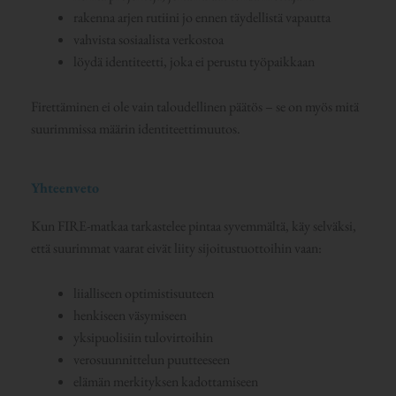
rakenna arjen rutiini jo ennen täydellistä vapautta
vahvista sosiaalista verkostoa
löydä identiteetti, joka ei perustu työpaikkaan
Firettäminen ei ole vain taloudellinen päätös – se on myös mitä
suurimmissa määrin identiteettimuutos.
Yhteenveto
Kun FIRE-matkaa tarkastelee pintaa syvemmältä, käy selväksi,
että suurimmat vaarat eivät liity sijoitustuottoihin vaan:
liialliseen optimistisuuteen
henkiseen väsymiseen
yksipuolisiin tulovirtoihin
verosuunnittelun puutteeseen
elämän merkityksen kadottamiseen