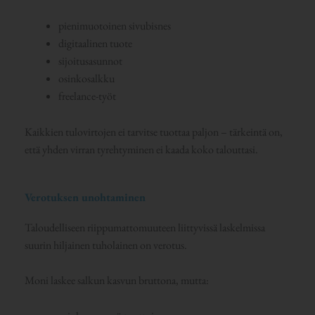
pienimuotoinen sivubisnes
digitaalinen tuote
sijoitusasunnot
osinkosalkku
freelance-työt
Kaikkien tulovirtojen ei tarvitse tuottaa paljon – tärkeintä on,
että yhden virran tyrehtyminen ei kaada koko talouttasi.
Verotuksen unohtaminen
Taloudelliseen riippumattomuuteen liittyvissä laskelmissa
suurin hiljainen tuholainen on verotus.
Moni laskee salkun kasvun bruttona, mutta: