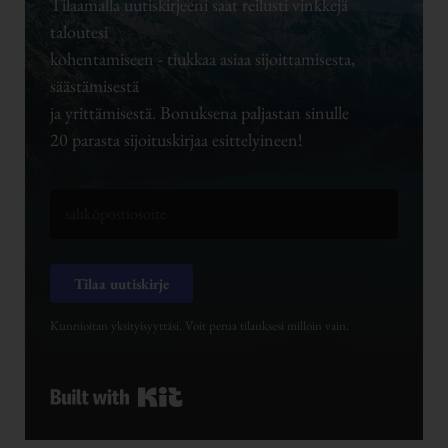
Tilaamalla uutiskirjeeni saat reilusti vinkkejä
taloutesi
kohentamiseen - tiukkaa asiaa sijoittamisesta,
säästämisestä
ja yrittämisestä. Bonuksena paljastan sinulle
20 parasta sijoituskirjaa esittelyineen!
Tilaa uutiskirje
Kunnioitan yksityisyyttäsi. Voit perua tilauksesi milloin vain.
Built with Kit