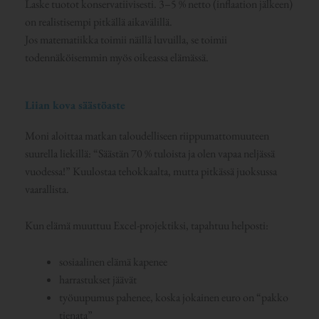
Laske tuotot konservatiivisesti. 3–5 % netto (inflaation jälkeen)
on realistisempi pitkällä aikavälillä.
Jos matematiikka toimii näillä luvuilla, se toimii
todennäköisemmin myös oikeassa elämässä.
Liian kova säästöaste
Moni aloittaa matkan taloudelliseen riippumattomuuteen
suurella liekillä: “Säästän 70 % tuloista ja olen vapaa neljässä
vuodessa!” Kuulostaa tehokkaalta, mutta pitkässä juoksussa
vaarallista.
Kun elämä muuttuu Excel-projektiksi, tapahtuu helposti:
sosiaalinen elämä kapenee
harrastukset jäävät
työuupumus pahenee, koska jokainen euro on “pakko
tienata”