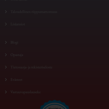
Taloudellinen riippumattomuus
Lisäansiot
Blogi
Opastaja
Tietosuoja- ja rekisteriseloste
Evästeet
Vastuuvapauslauseke