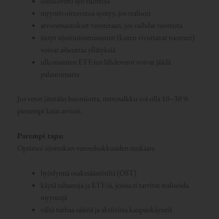
osinkovero syö tuottoja
myyntivoittoveroa syntyy, jos realisoit
arvonmuutokset verotetaan, jos vaihdat tuotteita
tietyt sijoitusinstrumentit (kuten vivuttavat tuotteet)
voivat aiheuttaa yllätyksiä
ulkomaisten ETF:ien lähdeverot voivat jäädä
palautumatta
Jos verot jätetään huomiotta, nettosalkku voi olla 10–30 %
pienempi kuin arvioit.
Parempi tapa:
Optimoi sijoitukset verotehokkuuden mukaan:
hyödynnä osakesäästötiliä (OST)
käytä rahastoja ja ETF:iä, joissa ei tarvitse realisoida
myyntejä
vältä turhaa säätöä ja aktiivista kaupankäyntiä