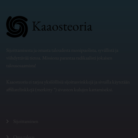
Sijoittamisesta ja omasta taloudesta monipuolista, syvällistä ja
viihdyttävää tietoa. Missiona parantaa radikaalisti jokaisen
talousosaamista!
Kaaosteoria ei tarjoa yksilöllisiä sijoitusvinkkejä ja sivuilla käytetään
affiliatelinkkejä (merkitty *) sivuston kulujen kattamiseksi.
Sijoittaminen
Oma talous