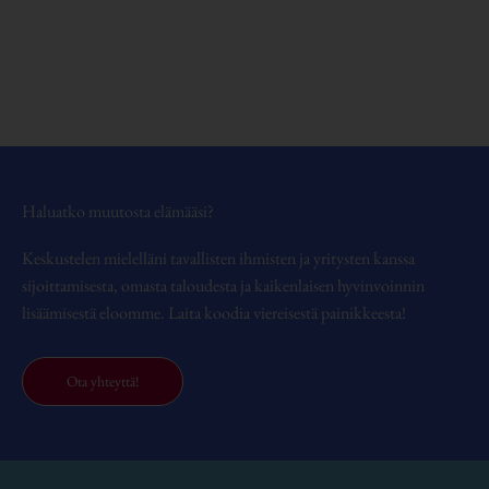
Haluatko muutosta elämääsi?
Keskustelen mielelläni tavallisten ihmisten ja yritysten kanssa
sijoittamisesta, omasta taloudesta ja kaikenlaisen hyvinvoinnin
lisäämisestä eloomme. Laita koodia viereisestä painikkeesta!
Ota yhteyttä!