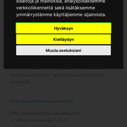
sisältöjä ja mainoksia, analysoidaksemme
verkkoliikennettä sekä lisätäksemme
ymmärrystämme käyttäjiemme sijainnista.
Taloudellinen riippumattomuus kuulostaa yksinkertaiselta
Hyväksyn
yhtälöltä:
säästä, sijoita ja elä vapaasti
.
Mutta kun matka alkaa, moni huomaa nopeasti, että todellisuus
Kieltäydyn
on monimutkaisempi, henkisesti raskaampi ja täynnä
Muuta asetuksiani
sudenkuoppia, joita harva mainitsee ääneen.
Tässä viisi vaarallisinta virhettä, jotka voivat kaataa koko
firettäjän suunnitelman – ja joita kukaan ei yleensä kerro
aloittelijalle.
Liian optimistinen tuotto-odotus
FIRE-laskelmissa näkyy usein sama kaava:
→ valitaan vuosituotoksi 7–10 %