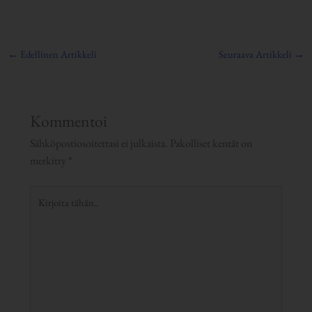
←
Edellinen Artikkeli
Seuraava Artikkeli
→
Kommentoi
Sähköpostiosoitettasi ei julkaista.
Pakolliset kentät on
merkitty
*
Kirjoita
tähän..