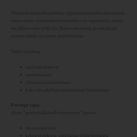
Yllättävän moni taloudellisen riippumattomuuden saavuttanut
sanoo samaa: ensimmäiset kuukaudet ovat vapauttavia, mutta
sen jälkeen tulee tyhjä olo.
Ilman tarkoitusta, projekteja tai
suuntaa elämä voi tuntua ajelehtimiselta.
Tämä voi johtaa:
motivaatiokatoon
masennukseen
ylisuureen kuluttamiseen
koko taloudellisen suunnitelman horjumiseen
Parempi tapa:
Aloita “pehmeä eläkkeelle siirtyminen” ajoissa:
tee osa-aikatyötä
kehitä projekteja, joita haluat tehdä firettäjänä