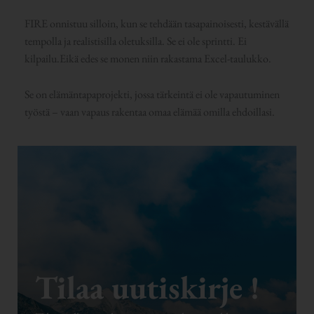
FIRE onnistuu silloin, kun se tehdään tasapainoisesti, kestävällä
tempolla ja realistisilla oletuksilla. Se ei ole sprintti. Ei
kilpailu.Eikä edes se monen niin rakastama Excel-taulukko.
Se on elämäntapaprojekti, jossa tärkeintä ei ole vapautuminen
työstä – vaan vapaus rakentaa omaa elämää omilla ehdoillasi.
Tilaa uutiskirje !