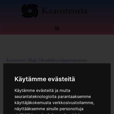
Siirry
sisältöön
Kommentoi
/
Blogi
,
Taloudellinen riippumattomuus
Käytämme evästeitä
Käytämme evästeitä ja muita
seurantateknologioita parantaaksemme
käyttäjäkokemusta verkkosivustollamme,
näyttääksemme sinulle personoituja