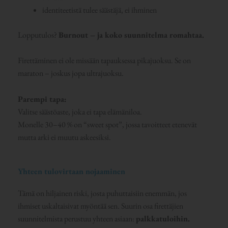
identiteetistä tulee säästäjä, ei ihminen
Lopputulos?
Burnout – ja koko suunnitelma romahtaa.
Firettäminen ei ole missään tapauksessa pikajuoksu. Se on
maraton – joskus jopa ultrajuoksu.
Parempi tapa:
Valitse säästöaste, joka ei tapa elämäniloa.
Monelle 30–40 % on “sweet spot”, jossa tavoitteet etenevät
mutta arki ei muutu askeesiksi.
Yhteen tulovirtaan nojaaminen
Tämä on hiljainen riski, josta puhuttaisiin enemmän, jos
ihmiset uskaltaisivat myöntää sen. Suurin osa firettäjien
suunnitelmista perustuu yhteen asiaan:
palkkatuloihin.