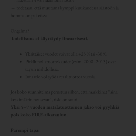
→ lasketaan 4 %:n säännöllä nostot
→ todetaan, että muutama kymppi kuukaudessa säästöön ja
homma on paketissa.
Ongelma?
Todellisuus ei käyttäydy lineaarisesti.
Yksittäiset vuodet voivat olla +25 % tai -30 %.
Pitkät nollatuottokaudet (esim. 2000–2013) ovat
täysin mahdollisia.
Inflaatio voi syödä reaalituottoa vuosia.
Jos koko suunnitelma perustuu siihen, että markkinat “aina
keskimäärin nousevat”, riski on suuri:
Yksi 5–7 vuoden matalatuottoinen jakso voi pyyhkiä
pois koko FIRE-aikataulun.
Parempi tapa: