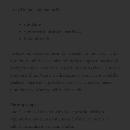
Jos työ loppuu, putoaa myös:
säästöaste
sijoitusten kuukausittainen lisäys
koko aikataulu
Lisäksi suomalaisessa työmarkkinassa epävarmuus kasvaa: lyhyet
työsuhteet, määräaikaisuudet, toimialojen nopeat muutokset ja
yksinyrittämisen kasvu heikentävät luottamusta yhden ja ainoan
päätyön malliin. Näin ollen firettäjän-malli, joka seisoo yhdellä
jalalla, on liian hauras ja riskikäs kestämään vuosikymmenten
muutokset työttömyydestä konkursseihin.
Parempi tapa:
Luo 2–4 rinnakkaista tulovirtaa jo ennen taloudellisen
riippumattomuuden saavuttamista. Erilaisia vaihtoehtoja
tulojen keräämiseen ovat esimerkiksi: