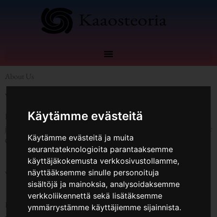
Siirry
sisältöön
About Us
Welcome To Space
Käytämme evästeitä
Lorem ipsum dolor sit amet, consectetuer adipiscing elit. Suspendisse et
justo. Praesent mattis commodo augue. Aliquam ornare hendrerit augue
Käytämme evästeitä ja muita
Cras tellus In pulvinar lectus. Sed Fringilla Mauris Sit Amet Nibh.
seurantateknologioita parantaaksemme
käyttäjäkokemusta verkkosivustollamme,
näyttääksemme sinulle personoituja
Who Are We
sisältöjä ja mainoksia, analysoidaksemme
verkkoliikennettä sekä lisätäksemme
Lorem ipsum dolor sit amet, consectetur adipiscing elit. Ut luctus
ymmärrystämme käyttäjiemme sijainnista.
ullamcorper.