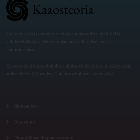
Sijoittamisesta ja omasta taloudesta monipuolista, syvällistä ja
viihdyttävää tietoa. Missiona parantaa radikaalisti jokaisen
talousosaamista!
Kaaosteoria ei tarjoa yksilöllisiä sijoitusvinkkejä ja sivuilla käytetään
affiliatelinkkejä (merkitty *) sivuston kulujen kattamiseksi.
Sijoittaminen
Oma talous
Taloudellinen riippumattomuus