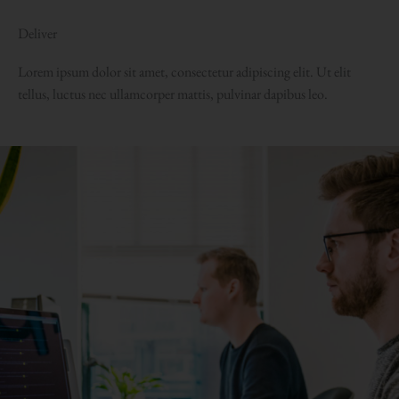
Deliver
Lorem ipsum dolor sit amet, consectetur adipiscing elit. Ut elit
tellus, luctus nec ullamcorper mattis, pulvinar dapibus leo.