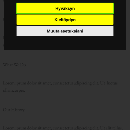
Hyväksyn
Our Mission
Kieltäydyn
Muuta asetuksiani
Lorem ipsum dolor sit amet, consectetur adipiscing elit. Ut luctus
ullamcorper.
What We Do
Lorem ipsum dolor sit amet, consectetur adipiscing elit. Ut luctus
ullamcorper.
Our History
Lorem ipsum dolor sit amet, consectetur adipiscing elit. Ut elit tellus,