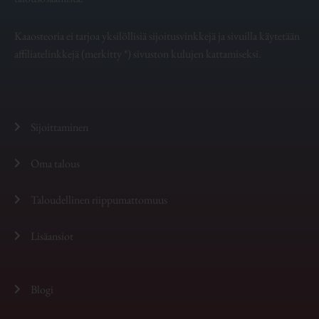
Kaaosteoria ei tarjoa yksilöllisiä sijoitusvinkkejä ja sivuilla käytetään
affiliatelinkkejä (merkitty *) sivuston kulujen kattamiseksi.
Sijoittaminen
Oma talous
Taloudellinen riippumattomuus
Lisäansiot
Blogi