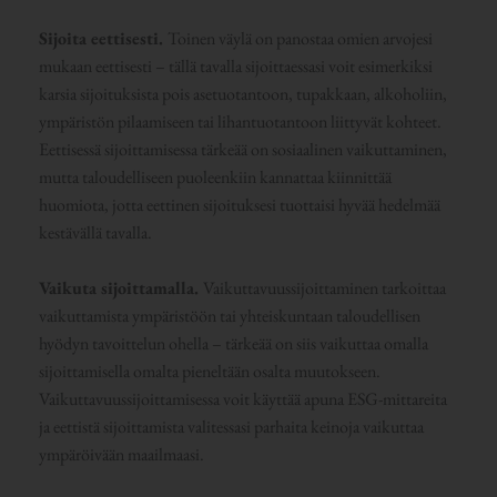
Sijoita eettisesti.
Toinen väylä on panostaa omien arvojesi
mukaan eettisesti – tällä tavalla sijoittaessasi voit esimerkiksi
karsia sijoituksista pois asetuotantoon, tupakkaan, alkoholiin,
ympäristön pilaamiseen tai lihantuotantoon liittyvät kohteet.
Eettisessä sijoittamisessa tärkeää on sosiaalinen vaikuttaminen,
mutta taloudelliseen puoleenkiin kannattaa kiinnittää
huomiota, jotta eettinen sijoituksesi tuottaisi hyvää hedelmää
kestävällä tavalla.
Vaikuta sijoittamalla.
Vaikuttavuussijoittaminen tarkoittaa
vaikuttamista ympäristöön tai yhteiskuntaan taloudellisen
hyödyn tavoittelun ohella – tärkeää on siis vaikuttaa omalla
sijoittamisella omalta pieneltään osalta muutokseen.
Vaikuttavuussijoittamisessa voit käyttää apuna ESG-mittareita
ja eettistä sijoittamista valitessasi parhaita keinoja vaikuttaa
ympäröivään maailmaasi.