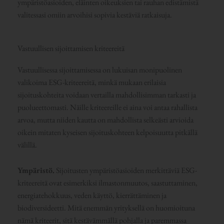
ympäristöasioiden, eläinten oikeuksien tai rauhan edistämistä
valitessasi omiin arvoihisi sopivia kestäviä ratkaisuja.
Vastuullisen sijoittamisen kriteereitä
Vastuullisessa sijoittamisessa on lukuisan monipuolinen
valikoima ESG-kriteereitä, minkä mukaan erilaisia
sijoituskohteita voidaan vertailla mahdollisimman tarkasti ja
puolueettomasti. Näille kriteereille ei aina voi antaa rahallista
arvoa, mutta niiden kautta on mahdollista selkeästi arvioida
oikein mitaten kyseisen sijoituskohteen kelpoisuutta pitkällä
välillä.
Ympäristö.
Sijoitusten ympäristöasioiden merkittäviä ESG-
kriteereitä ovat esimerkiksi ilmastonmuutos, saastuttaminen,
energiatehokkuus, veden käyttö, kierrättäminen ja
biodiversideetti. Mitä enemmän yrityksellä on huomioituna
nämä kriteerit, sitä kestävämmällä pohjalla ja paremmassa