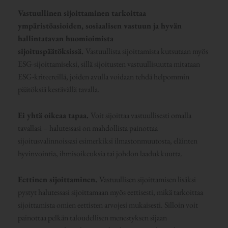
Vastuullinen sijoittaminen tarkoittaa
ympäristöasioiden, sosiaalisen vastuun ja hyvän
hallintatavan huomioimista
sijoituspäätöksissä.
Vastuullista sijoittamista kutsutaan myös
ESG-sijoittamiseksi, sillä sijoitusten vastuullisuutta mitataan
ESG-kriteereillä, joiden avulla voidaan tehdä helpommin
päätöksiä kestävällä tavalla.
Ei yhtä oikeaa tapaa.
Voit sijoittaa vastuullisesti omalla
tavallasi – halutessasi on mahdollista painottaa
sijoitusvalinnoissasi esimerkiksi ilmastonmuutosta, eläinten
hyvinvointia, ihmisoikeuksia tai johdon laadukkuutta.
Eettinen sijoittaminen.
Vastuullisen sijoittamisen lisäksi
pystyt halutessasi sijoittamaan myös eettisesti, mikä tarkoittaa
sijoittamista omien eettisten arvojesi mukaisesti. Silloin voit
painottaa pelkän taloudellisen menestyksen sijaan