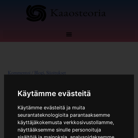
Siirry
sisältöön
Kommentoi
/
Blogi
,
Sijoitukset
Käytämme evästeitä
Käytämme evästeitä ja muita
seurantateknologioita parantaaksemme
käyttäjäkokemusta verkkosivustollamme,
näyttääksemme sinulle personoituja
sisältöjä ja mainoksia, analysoidaksemme