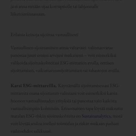
ja ei anna mitään sijaa korruptiolle tai lahjonnalle
liiketoiminnassaan.
Erilaisia keinoja sijoittaa vastuullisesti
Vastuullinen sijoittaminen antaa valtavasti valinnanvaraa
panostaa juuri omien arvojesi mukaisesti – voit esimerkiksi
valikoida sijoituskohteitasi ESG-mittarien avulla, eettisen
sijoittamisen, vaikuttavuussijoittamisen tai rahastojen avulla.
Karsi ESG-mittareilla.
Käyttämällä sijoittamisessasi ESG-
mittareita osana sijoitusten valintaasi voit esimerkiksi karsia
huonon vastuullisuuden yrityksiä tai panostaa vain kaikista
vastuullisimpiin kohteisiin. Erinomainen tapa löytää maksutta
matalan ESG-riskin sijoituskohteita on
Sustainanalytics,
mistä
voit löytää seuloa itsellesi toimialan ja riskin mukaan parhaat
vaihtoehdot salkkuusi.