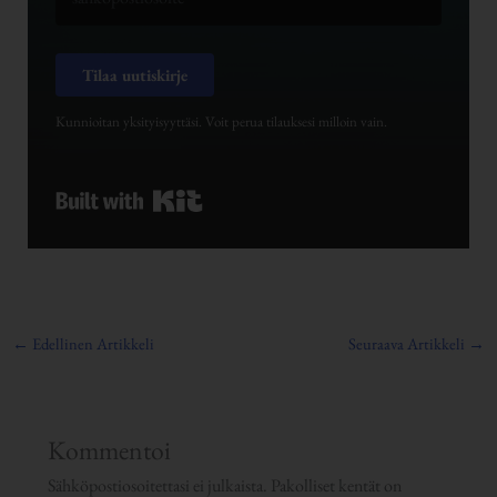
Tilaa uutiskirje
Kunnioitan yksityisyyttäsi. Voit perua tilauksesi milloin vain.
Built with Kit
←
Edellinen Artikkeli
Seuraava Artikkeli
→
Kommentoi
Sähköpostiosoitettasi ei julkaista.
Pakolliset kentät on