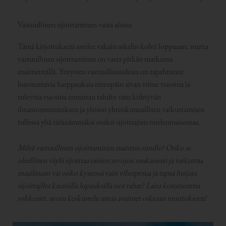
Vastuullinen sijoittaminen vasta alussa
Tämä kirjoitukseni astelee vakain askelin kohti loppuaan, mutta
vastuullinen sijoittaminen on vasta pitkän matkansa
ensimetreillä. Yritysten vastuullisuudessa on tapahtunut
huomattavia harppauksia eteenpäin aivan viime vuosina ja
tulevina vuosina ennustan tahdin vain kiihtyvän
ilmastonmuutoksen ja yleisen yhteiskunnallisen vaikuttamisen
tullessa yhä tärkeämmäksi osaksi sijoittajien mielenmaisemaa.
Miltä vastuullinen sijoittaminen maistuu sinulle? Onko se
oleellinen väylä sijoittaa omien arvojesi mukaisesti ja vaikuttaa
maailmaan vai onko kyseessä vain viherpesua ja tapaa huijata
sijoittajilta kauniilla lupauksilla isot rahat? Laita kommenttia
rohkeasti, avoin keskustelu antaa avaimet oikeaan muutokseen!