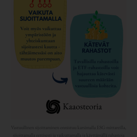
Vastuullinen sijoittaminen onnistuu karsimalla ESG-mittareilla,
sijoittamalla eettisesti ja vaikuttamalla ja käyttämällä rahastoja