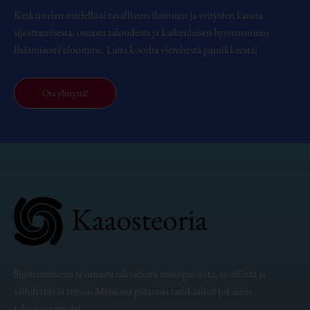
Keskustelen mielelläni tavallisten ihmisten ja yritysten kanssa
sijoittamisesta, omasta taloudesta ja kaikenlaisen hyvinvoinnin
lisäämisestä eloomme. Laita koodia viereisestä painikkeesta!
Ota yhteyttä!
Sijoittamisesta ja omasta taloudesta monipuolista, syvällistä ja
viihdyttävää tietoa. Missiona parantaa radikaalisti jokaisen
talousosaamista!