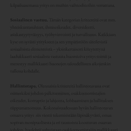
kilpailuasemassa yritys on muihin vaihtoehtoihin verrattuna.
S
osiaalinen vastuu.
Tämän kategorian kriteereitä ovat mm.
yhteiskuntasuhteet, ihmisoikeudet, diversideetti,
asiakastyytyväisyys, työhyvinvointi ja turvallisuus. Kaikkiaan
kyse on syvästi yritykseen ja sen ympäristöön säteilevistä
sosiaalisista elementeistä – yksinkertaisesti kiteytettynä
laadukkaasti sosiaalista vastuuta huomioiva yritys toimii ja
menestyy mallikkaasti huonojen taloudellisten aikojenkin
tullessa kohdalle.
Hallintotapa.
Olennaisia kriteereitä hallintotavassa ovat
esimerkiksi johdon palkitseminen, osakkeenomistajien
oikeudet, korruptio ja lahjonta, lobbaaminen ja hallituksen
riippumattomuus. Kokonaisuudessaan hyvän hallintotavan
omaava yritys siis viestii tekemisistään läpinäkyvästi, omaa
sopivan monipuolisesta ja eri taustoista koostuvan osaavan
johdon, huolehtii suhteistaan osakkeenomistajiin mallikkaasti